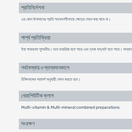
প্রতিনির্দেশনা
এর কোন উপাদানের প্রতি সংবেদনশীলতার ক্ষেত্রে সেবন করা যাবে না।
পার্শ্ব প্রতিক্রিয়া
ইহা সাধারনত সুসহনীয়। তবে ডায়রিয়া হতে পারে এবং ত্বক হল্‌দেটে হতে পারে। অন্যান্
গর্ভাবস্থায় ও স্তন্যদানকালে
চিকিৎসকের পরামর্শ অনুযায়ী সেবন করতে হবে।
থেরাপিউটিক ক্লাস
Multi-vitamin & Multi-mineral combined preparations
সংরক্ষণ