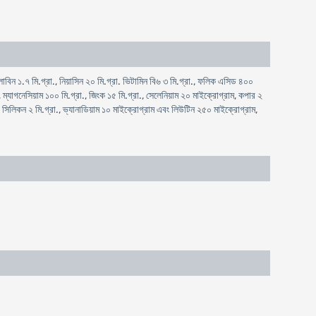
িন ১.৭ মি.গ্রা., নিয়াসিন ২০ মি.গ্রা. ভিটামিন বি৬ ৩ মি.গ্রা., ফলিক এসিড ৪০০
ম্যাগনেসিয়াম ১০০ মি.গ্রা., জিংক ১৫ মি.গ্রা., সেলেনিয়াম ২০ মাইক্রোগ্রাম, কপার ২
, সিলিকন ২ মি.গ্রা., ভ্যানাডিয়াম ১০ মাইক্রোগ্রাম এবং লিউটিন ২৫০ মাইক্রোগ্রাম,