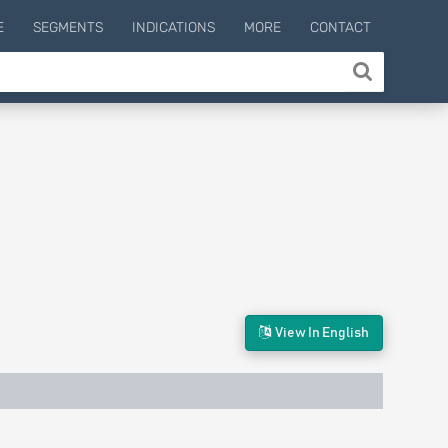
E
SEGMENTS
INDICATIONS
MORE
CONTACT
View In English