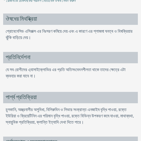
* রেজিস্টার্ড চিকিৎসকের পরামর্শ মোতাবেক ঔষধ সেবন করুন
'
ঔষধের মিথষ্ক্রিয়া
প্রোবেনেসিড এসিরাক্স এর নিঃসরণ কমিয়ে দেয় এবং এ কারণে এর প্লাজমা ঘনত্ব ও বিষক্রিয়ার
ঝুঁকি বাড়িয়ে দেয়।
প্রতিনির্দেশনা
যে সব রোগীদের এ্যাসাইক্লোভির এর প্রতি অতিসংবেদনশীলতা থাকে তাদের ক্ষেত্রে এটা
ব্যবহার করা যাবে না।
পার্শ্ব প্রতিক্রিয়া
চুলকানি, অস্ত্রনালীর অসুবিধা, বিলিরুবিন ও লিভার সংক্রান্ত এনজাইম বৃদ্ধি পাওয়া, রক্তে
ইউরিয়া ও ক্রিয়েটিনিন এর পরিমান বৃদ্ধি পাওয়া, রক্তে বিভিন্ন উপকরণ কমে যাওয়া, মাথাব্যথা,
স্নায়ুবিক প্রতিক্রিয়া, ক্লান্তি ইত্যাদি দেখা দিতে পারে।