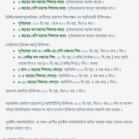
২ বছরের কম বয়সের শিশুদের জন্য
: পূর্ণবয়স্কদের অর্ধেক মাত্রা।
২ বছরের বেশি বয়সের শিশুদের জন্য
: পূর্ণবয়স্কদের মাত্রা প্রযোজ্য হবে।
ইমিউনোকমপ্রোমাইজড রোগীদের হারপেস সিমপ্লেক্স এর প্রতিরোধী চিকিৎসায়-
পূর্ণবয়স্ক
: ২০০ মি.গ্রা. থেকে ৪০০ মি.গ্রা. দিনে ৪ বার।
২ বছরের কম বয়সের শিশুদের জন্য
: পূর্ণবয়স্কদের অর্ধেক মাত্রা
২ বছরের বেশি বয়সের শিশুদের জন্য
: পূর্ণবয়স্কদের মাত্রা প্রযোজ্য হবে।
ভেরিসেলা (চিকেন পক্স) চিকিৎসা-
পূর্ণবয়স্ক এবং ৪০ কেজি এর বেশি ওজনের শিশু
: ৮০০ মি.গ্রা. দিনে ৪ বার ৫ দিন।
৪০ কেজির কম ওজনের শিশু
: ২০ মি.গ্রা./কেজি (সর্বোচ্চ ৮০০ মি.গ্রা.) করে প্রতি
ডোজে দিনে ৪ বার (৮০ মি.গ্রা./কেজি/দিন) ৫ দিন। অথবা
১ মাস-২ বছরের শিশুদের ক্ষেত্রে
: প্রতিদিন ২০০ মি.গ্রা. ৪ বার করে ৫ দিন।
২-৫ বছরের শিশুদের ক্ষেত্রে
: প্রতিদিন ৪০০ মি.গ্রা. ৪ বার করে ৫ দিন।
৬-১২ বছরের শিশুদের ক্ষেত্রে
: প্রতিদিন ৮০০ মি.গ্রা. ৪ বার করে ৫ দিন।
হারপেস জোস্টার চিকিৎসা: ৮০০ মি.গ্রা. দিনে ৫ বার ৭ দিন।
প্রাথমিক রেকটাল হারপেস (প্রোটাইটিস) চিকিৎসা: ৪০০ মি.গ্রা. দিনে ৫ বার ১০ দিন বা যতক্ষণ
পর্যন্ত ক্লিনিক্যাল সমাধান না আসে ততক্ষণ চিকিৎসা চালিয়ে যাবার পরামর্শ দেয়া হয়েছে।
বৃক্কীয় অকার্যকারিতা: যে সকল রোগীর বৃক্কীয় অকার্যকারিতা জনিত সমস্যা আছে তাদের ক্ষেত্রে
মাত্রা কমাতে হবে।