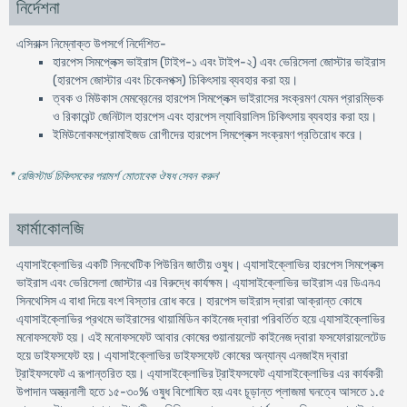
নির্দেশনা
এসিরাক্স নিম্নোক্ত উপসর্গে নির্দেশিত-
হারপেস সিমপ্লেক্স ভাইরাস (টাইপ-১ এবং টাইপ-২) এবং ভেরিসেলা জোস্টার ভাইরাস
(হারপেস জোস্টার এবং চিকেনপক্স) চিকিৎসায় ব্যবহার করা হয়।
ত্বক ও মিউকাস মেমব্রেনের হারপেস সিমপ্লেক্স ভাইরাসের সংক্রমণ যেমন প্রারম্ভিক
ও রিকারেন্ট জেনিটাল হারপেস এবং হারপেস ল্যাবিয়ালিস চিকিৎসায় ব্যবহার করা হয়।
ইমিউনোকমপ্রোমাইজড রোগীদের হারপেস সিমপ্লেক্স সংক্রমণ প্রতিরোধ করে।
* রেজিস্টার্ড চিকিৎসকের পরামর্শ মোতাবেক ঔষধ সেবন করুন
'
ফার্মাকোলজি
এ্যাসাইক্লোভির একটি সিনথেটিক পিউরিন জাতীয় ওষুধ। এ্যাসাইক্লোভির হারপেস সিমপ্লেক্স
ভাইরাস এবং ভেরিসেলা জোস্টার এর বিরুদ্ধে কার্যক্ষম। এ্যাসাইক্লোভির ভাইরাস এর ডিএনএ
সিনথেসিস এ বাধা দিয়ে বংশ বিস্তার রোধ করে। হারপেস ভাইরাস দ্বারা আক্রান্ত কোষে
এ্যাসাইক্লোভির প্রথমে ভাইরাসের থায়ামিডিন কাইনেজ দ্বারা পরিবর্তিত হয়ে এ্যাসাইক্লোভির
মনোফসফেট হয়। এই মনোফসফেট আবার কোষের শুয়ানায়লেট কাইনেজ দ্বারা ফসফোরায়লেটেড
হয়ে ডাইফসফেট হয়। এ্যাসাইক্লোভির ডাইফসফেট কোষের অন্যান্য এনজাইম দ্বারা
ট্রাইফসফেট এ রূপান্তরিত হয়। এ্যাসাইক্লোভির ট্রাইফসফেট এ্যাসাইক্লোভির এর কার্যকরী
উপাদান অস্ত্রনালী হতে ১৫-৩০% ওষুধ বিশোষিত হয় এবং চূড়ান্ত প্লাজমা ঘনত্বে আসতে ১.৫