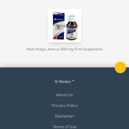
Pack Image: Acerux 200 mg/5 ml Suspension
↑
© Medex ™
About Us
Privacy Policy
Disclaimer
Terms of Use