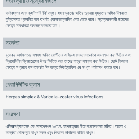
গর্ভাবস্থায় ও স্তন্যদানকালে
গর্ভাবস্থার জন্য ক্যাটাগরি 'বি' ওষুধ। যখন ভ্রূণের ক্ষতির তুলনায় সুস্থতার অধিক নিশ্চয়তা
যুক্তিসঙ্গত প্রমানিত হবে তখনই এ্যাসাইক্লোভির দেয়া যেতে পারে। স্তন্যদানকারী মায়েদের
ক্ষেত্রে সাবধানতা অবলম্বন করতে হবে।
সতর্কতা
বৃক্কের কার্যক্ষমতার সমস্যা জনিত রোগীদের এসিরাক্স সেবনে সতর্কতা অবলম্বন করা উচিত এবং
ক্রিয়েটিনিন ক্লিয়ারেন্সের উপর ভিত্তি করে তাদের মাত্রা সমন্বয় করা উচিত। ছোট শিশুদের
ক্ষেত্রে সপ্তাহে কমপক্ষে দুই দিন রক্তে নিউট্রোফিল এর সংখ্যা পর্যবেক্ষণ করতে হবে।
থেরাপিউটিক ক্লাস
Herpes simplex & Varicella-zoster virus infections
সংরক্ষণ
এসিরাক্স ট্যাবলেট এবং সাসপেনশন ২৫°সে. তাপমাত্রার নীচে সংরক্ষণ করা উচিত। আলো ও
আর্দ্রতা থেকে দূরে রাখুন সকল ওষুধ শিশুদের নাগালের বাইরে রাখুন।