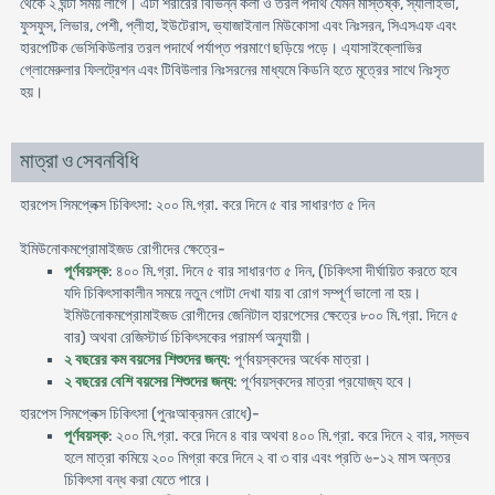
থেকে ২ ঘন্টা সময় লাগে। এটা শরীরের বিভিন্ন কলা ও তরল পদার্থ যেমন মস্তিষ্ক, স্যালাইভা,
ফুসফুস, লিভার, পেশী, প্লীহা, ইউটেরাস, ভ্যাজাইনাল মিউকোসা এবং নিঃসরন, সিএসএফ এবং
হারপেটিক ভেসিকিউলার তরল পদার্থে পর্যাপ্ত পরমাণে ছড়িয়ে পড়ে। এ্যাসাইক্লোভির
গ্লোমেরুলার ফিলট্রেশন এবং টিবিউলার নিঃসরনের মাধ্যমে কিডনি হতে মূত্রের সাথে নিঃসৃত
হয়।
মাত্রা ও সেবনবিধি
হারপেস সিমপ্লেক্স চিকিৎসা: ২০০ মি.গ্রা. করে দিনে ৫ বার সাধারণত ৫ দিন
ইমিউনোকমপ্রোমাইজড রোগীদের ক্ষেত্রে-
পূর্ণবয়স্ক
: ৪০০ মি.গ্রা. দিনে ৫ বার সাধারণত ৫ দিন, (চিকিৎসা দীর্ঘায়িত করতে হবে
যদি চিকিৎসাকালীন সময়ে নতুন গোটা দেখা যায় বা রোগ সম্পূর্ণ ভালো না হয়।
ইমিউনোকমপ্রোমাইজড রোগীদের জেনিটাল হারপেসের ক্ষেত্রে ৮০০ মি.গ্রা. দিনে ৫
বার) অথবা রেজিস্টার্ড চিকিৎসকের পরামর্শ অনুযায়ী।
২ বছরের কম বয়সের শিশুদের জন্য
: পূর্ণবয়স্কদের অর্ধেক মাত্রা।
২ বছরের বেশি বয়সের শিশুদের জন্য
: পূর্ণবয়স্কদের মাত্রা প্রযোজ্য হবে।
হারপেস সিমপ্লেক্স চিকিৎসা (পুনঃআক্রমন রোধে)-
পূর্ণবয়স্ক
: ২০০ মি.গ্রা. করে দিনে ৪ বার অথবা ৪০০ মি.গ্রা. করে দিনে ২ বার, সম্ভব
হলে মাত্রা কমিয়ে ২০০ মিগ্রা করে দিনে ২ বা ৩ বার এবং প্রতি ৬-১২ মাস অন্তর
চিকিৎসা বন্ধ করা যেতে পারে।