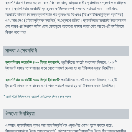
ক্যালসিয়াম পরিবহনে সহায়তা করে, বিশেষত হাড়ে আন্তঃকোষীয় ক্যালসিয়াম গ্রহণকে তরান্বিত
করে। ক্যালসিয়াম অরোটেট স্বাস্থ্যকর কার্টিলেজ রক্ষণাবেক্ষণেও সহায়তা করে। সেইসাথে,
অরোটেট বাজারে বিভিন্ন ক্যালসিয়াম পরিপূরকগুলির ডিএনএ (ডিওক্সাইরিবোনুক্লিক অ্যাসিড)
এবং আরএনএ (রাইবোনুক্লিক অ্যাসিড) সংশ্লেষণে জড়িত। ক্যালসিয়াম অরোটেট উচ্চ ফলাফল
দেয় কারণ এর উপাদান জটিল কোে মেমব্রেনে প্রবেশের দক্ষতা আছে সেই কারনে এটি কার্টিলেজে
বিপাক হতে পারে।
মাত্রা ও সেবনবিধি
ক্যালসিয়াম অরোটেট ৪০০ মিগ্রা ট্যাবলেট
: প্রতিদিনের ডায়েট সংযোজন হিসাবে, ২-৩ টি
ট্যাবলেট সাধারণত খাবারের সাথে খেতে পরামর্শ দেওয়া হয় যা চিকিৎসক দ্বারা নির্দেশিত।
ক্যালসিয়াম অরোটেট ৭৪০ মিগ্রা ট্যাবলেট
: প্রতিদিনের ডায়েট সংযোজন হিসাবে, ১-২ টি
ট্যাবলেট সাধারণত খাবারের সাথে খেতে পরামর্শ দেওয়া হয় যা চিকিৎসক দ্বারা নির্দেশিত।
* রেজিস্টার্ড চিকিৎসকের পরামর্শ মোতাবেক ঔষধ সেবন করুন
'
ঔষধের মিথষ্ক্রিয়া
একসাথে ক্যালসিয়াম গ্রহণ করা হলে নিম্নলিখিত ওষুধগুলির শোষণ হ্রাস করতে পারে:
বিসফোসফোনেটস (উদাঃ অ্যালন্ড্রোনেট), কুইনোলোন অ্যান্টিবায়োটিক (উদাঃ সিপ্রোফ্লোক্সেসিন,