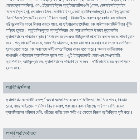
লেভোফ্লোকসাকিন), এবং টেট্রাসাইক্লিন অ্যান্টিবায়োটিকগুলি (যেমন, ডোক্সাইসাইক্লাইন,
মিনোসাইক্লাইন), লেভোথেরাক্সিন, ফেনাইটোইন (একটি অ্যান্টিকনভালসেন্ট) এবং টিলুড্রোনেট
ডিসোডিয়াম (পেজেটের রোগের চিকিৎসা জন্য)। থিয়াজাইড-ধরণের মূত্রবর্ধক ক্যালসিয়াম
পরিপূরকগুলির সাথে ক্রিয়া করতে পারে, যা হাইপারকালেসেমিয়া এবং হাইপারকালসিউরিয়ার ঝুঁকি
বাড়িয়ে তুলছে। অ্যান্টাসিডযুক্ত অ্যালুমিনিয়াম এবং ম্যাগনেসিয়াম উভয়ই মূত্রনালীর
ক্যালসিয়ামের পরিমান বাড়ায়। মিনারেল অয়েল এবং ইষ্টিমুলেনট লাক্সাটিব ক্যালসিয়াম শোষণ হ্রাস
করে। গ্লুকোকোর্টিকয়েডস, যেমন প্রিডনিসোন, কয়েক মাস ধরে ব্যবহার করা গেলে ক্যালসিয়াম
হ্রাস পেতে পারে এবং অবশেষে অস্টিওপরোসিসের কারন হতে পারে। ওভাল গর্ভনিরোধক
পাশাপাশি এসট্রজেন ক্যালসিয়াম হ্রাস করে। এন্টি ইনফ্ল্যামেটরি যেমন এনএসএআইডি,
অ্যাসপিরিন, আইবুপ্রোফেন, ক্যালসিয়ামের পরিমাণ হ্রাস করে। কর্টিকোস্টেরয়েড ক্যালসিয়াম
হ্রাস করে।
প্রতিনির্দেশনা
ক্যালসিয়াম অরোটেট অসম্পূর্ণ অথবা অনিয়মিত অন্ত্রের গতিশীলতা, কিডনিতে পাথর, কিডনি
রোগ, প্যারাথাইরয়েড গ্রন্থির ক্রিয়াকলাপ, প্রস্রাবে ক্যালসিয়ামের পরিমাণ বেশি, রক্তে
ক্যালসিয়ামের পরিমাণ বেশি, শরীরের পানির চরম ক্ষতি এর ক্ষেত্রে বিরুপ প্রতিক্রিয়া সৃষ্টি করে।
পার্শ্ব প্রতিক্রিয়া