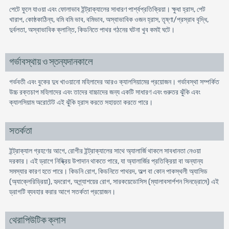
পেটে ফুলে যাওয়া এবং ফোলাভাব ইন্ট্রাক্যালের সাধারণ পার্শ্বপ্রতিক্রিয়া। ক্ষুধা হ্রাস, পেট
খারাপ, কোষ্ঠকাঠিন্য, বমি বমি ভাব, বমিভাব, অস্বাভাবিক ওজন হ্রাস, তৃষ্ণা/প্রস্রাব বৃদ্ধি,
দুর্বলতা, অস্বাভাবিক ক্লান্তি, কিডনিতে পাথর গঠনের ঘটনা খুব কমই ঘটে।
গর্ভাবস্থায় ও স্তন্যদানকালে
গর্ভবতী এবং বুকের দুধ খাওয়ানো মহিলাদের আরও ক্যালসিয়ামের প্রয়োজন। গর্ভাবস্থা সম্পর্কিত
উচ্চ রক্তচাপ মহিলাদের এবং তাদের বাচ্চাদের জন্য একটি সাধারণ এবং গুরুতর ঝুঁকি এবং
ক্যালসিয়াম অরোটেট এই ঝুঁকি হ্রাস করতে সহায়তা করতে পারে।
সতর্কতা
ইন্ট্রাক্যাল গ্রহণের আগে, রোগীর ইন্ট্রাক্যালের সাথে অ্যালার্জি থাকলে সাবধানতা নেওয়া
দরকার। এই ড্রাগে নিষ্ক্রিয় উপাদান থাকতে পারে, যা অ্যালার্জির প্রতিক্রিয়া বা অন্যান্য
সমস্যার কারণ হতে পারে। কিডনি রোগ, কিডনিতে পাথরদ, অল্প বা কোন পাকস্থলী অ্যাসিড
(অ্যাক্লেরিড্রিয়া), হৃদরোগ, অগ্ন্যাশয়ের রোগ, সারকয়েডোসিস (ম্যালাবসার্পশন সিনড্রোমে) এই
ড্রাগটি ব্যবহার করার আগে সতর্কতা প্রয়োজন।
থেরাপিউটিক ক্লাস