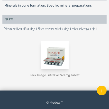
Minerals in bone formation, Specific mineral preparations
সংরক্ষণ
শিশুদের নাগালের বাইরে রাখুন। শীতল ও শুকনো জায়গায় রাখুন। আলো থেকে দূরে রাখুন।
Pack Image: IntraCal 740 mg Tablet
↑
© Medex ™