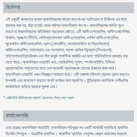
নির্দেশনা
এই ওষুধটি মানবদেহে রক্তে ক্যালসিয়ামের মাত্রা কমে যাওয়া প্রতিরোধ বা চিকিৎসা এর জন্য
ব্যবহার করা হয়, যাঁরা ডায়েট থেকে পর্যাপ্ত ক্যালসিয়াম পান না। ক্যালসিয়ামের ঘাটতি পূরণ
করতে বা ক্যালসিয়ামের অতিরিক্ত প্রয়োজন মেটাতে, এটি অস্টিওপোরোসিস, অস্টিওমোলেসিয়া,
রিকটস, প্রচ্ছন্ন টিটানি, পোস্টম্যানোপসাল অস্টিওপোরেসিস, সেনিল অস্টিওপোরেসিস,
জুভেনাইল অস্টিওপোরেসিস, ড্রাগ (ফেনোটিন, ফেনোবারবিটাল বা প্রিডনিসোন)
অস্টিওপোরেসিস, গর্ভাবস্থায় এবং স্তন্যদান, প্রাক-মাসিক সিন্ড্রোম (পিএমএস),
হাইপোপারথাইরযেডিজম এবং হিপ জয়েন্ট প্লাস্টিক সার্জারি এর মতো পরিস্থিতিতে ব্যবহার করা
যেতে পারে। ক্যালসিয়াম ওরোটেট বাত, সোরিয়াসিস, লুপাস, স্পনডিলাইটিস, বিভিন্ন
হৃদরোগজনিত অসুস্থতার মতো বেশ কয়েকটি প্রদাহজনক রোগের বিরুদ্ধে কাজ করে।
ক্যালসিয়াম ওরোটেট ওজন নিয়ন্ত্রণে সহায়তা করে। এটি মেজাজ পরিবর্তন প্রভাব হ্রাস করতেও
উপকারী এবং মনোযোগ বাড়াতে যথেষ্ট কার্যকর বলে প্রমাণিত। ইন্ট্রাক্যাল কার্ডিয়াক পেশীগুলির
কার্যকারিতা বাড়িয়ে হৃদয়কে সুরক্ষা দেয়।
* রেজিস্টার্ড চিকিৎসকের পরামর্শ মোতাবেক ঔষধ সেবন করুন
'
ফার্মাকোলজি
এতে রয়েছে ক্যালসিয়াম অরোটেট, ক্যালসিয়াম পরিপূরক সহ একটি কার্যকরী অ্যামিনো অ্যাসিড
চিলেচিং লিগ্যান্ড - অরোটিক অ্যাসিড। অরোটিক অ্যাসিড সেলুলার মেন্ত্রন কাঠামোর মাধ্যমে