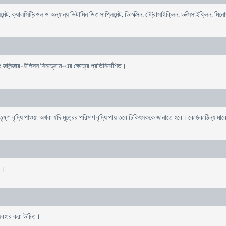
মেন্ট, ক্যালসিট্রিওল ও অন্যান্য ভিটামিন ডি৩ সাপ্লিমেন্ট, ডিগক্সিন, টেট্রাসাইক্লিন, ডক্সিসাইক্লিন, 
 জলিন্জার-ইলিসন সিনড্রোম-এর ক্ষেত্রে প্রতিনির্দেশিত।
ষ্ণা বৃদ্ধি পাওয়া অথবা যদি মূত্রের পরিমাণ বৃদ্ধি পায় তবে চিকিৎসককে জানাতে হবে। কোষ্ঠকাঠিন্য মা
ত।
ব্যবহার করা উচিত।