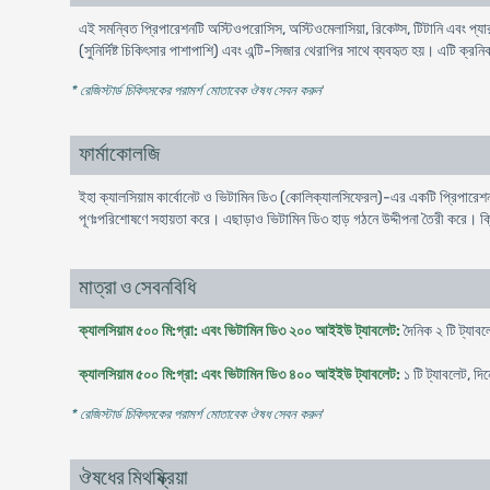
এই সমন্বিত প্রিপারেশনটি অস্টিওপরোসিস, অস্টিওমেলাসিয়া, রিকেট্স, টিটানি এবং প্যারা
(সুনির্দিষ্ট চিকিৎসার পাশাপাশি) এবং এন্টি-সিজার থেরাপির সাথে ব্যবহৃত হয়। এটি ক্রন
* রেজিস্টার্ড চিকিৎসকের পরামর্শ মোতাবেক ঔষধ সেবন করুন
'
ফার্মাকোলজি
ইহা ক্যালসিয়াম কার্বোনেট ও ভিটামিন ডি৩ (কোলিক্যালসিফেরল)-এর একটি প্রিপারে
পূণঃপরিশোষণে সহায়তা করে। এছাড়াও ভিটামিন ডি৩ হাড় গঠনে উদ্দীপনা তৈরী করে। ক্লি
মাত্রা ও সেবনবিধি
ক্যালসিয়াম ৫০০ মি:গ্রা: এবং ভিটামিন ডি৩ ২০০ আইইউ ট্যাবলেট:
দৈনিক ২ টি ট্যাব
ক্যালসিয়াম ৫০০ মি:গ্রা: এবং ভিটামিন ডি৩ ৪০০ আইইউ ট্যাবলেট:
১ টি ট্যাবলেট, দ
* রেজিস্টার্ড চিকিৎসকের পরামর্শ মোতাবেক ঔষধ সেবন করুন
'
ঔষধের মিথষ্ক্রিয়া