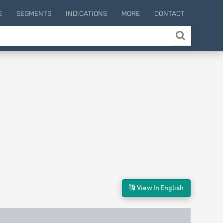
E
SEGMENTS
INDICATIONS
MORE
CONTACT
View In English