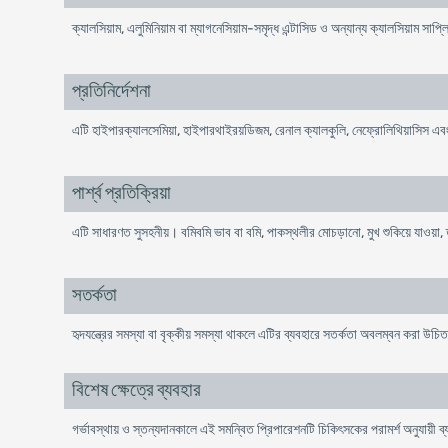
ক্যালসিয়াম, এলুমিনিয়াম বা ম্যাগনেসিয়াম-সমৃদ্ধ এন্টাসিড ও অন্যান্য ক্যালসিয়াম সাপ্লি
প্রতিনির্দেশনা
এটি হাইপারক্যালসেমিয়া, হাইপারথাইরয়ডিজম, রেনাল ক্যালকুলি, নেফ্রোলিথিয়াসিস এবং
পার্শ্ব প্রতিক্রিয়া
এটি সাধারণত সুসহনীয়। বমিবমি ভাব বা বমি, পাকস্থলীর মোচড়ানো, মুখ শুকিয়ে যাওয়া, তৃ
সতর্কতা
হৃদযন্ত্রের সমস্যা বা বৃক্কীয় সমস্যা থাকলে এটির ব্যবহারে সতর্কতা অবলম্বন করা উচি
বিশেষ ক্ষেত্রে ব্যবহার
গর্ভাবস্থায় ও স্তন্যদানকালে এই সমন্বিত প্রিপারেশনটি চিকিৎসকের পরামর্শ অনুযায়ী 