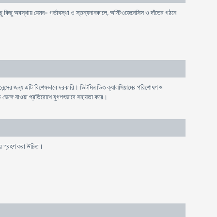
কিছু কিছু অবস্থায় যেমন- গর্ভাবস্থা ও স্তন্যদানকালে, অস্টিওজেনেসিস ও দাঁতের গঠনে
েন্সের জন্য এটি বিশেষভাবে দরকারি। ভিটমিন ডি৩ ক্যালসিয়ামের পরিশোষণ ও
ড় ভেঙ্গে যাওয়া প্রতিরোধে যুগপৎভাবে সহায়তা করে।
রপর গ্রহণ করা উচিত।