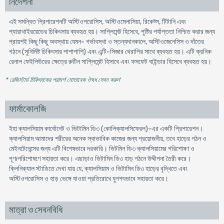
নির্দেশনা
এই সমন্বিত প্রিপারেশনটি অস্টিওপরোসিস, অস্টিওমেলাসিয়া, রিকেট্স, টিটানি এবং
প্যারাথাইরয়েডের চিকিৎসায় ব্যবহৃত হয়। সাপ্লিমেন্ট হিসেবে, পুষ্টির পর্যাপ্ততা নিশ্চিত করার জন্য
প্রায়শই কিছু কিছু অবস্থায় যেমন- গর্ভাবস্থা ও স্তন্যদানকালে, অস্টিওজেনেসিস ও দাঁতের
গঠনে (সুনির্দিষ্ট চিকিৎসার পাশাপাশি) এবং এন্টি-সিজার থেরাপির সাথে ব্যবহৃত হয়। এটি ক্রনিক
রেনাল ফেইলিউরের ক্ষেত্রে রুটিন সাপ্লিমেন্ট হিসাবে এবং ফসফেট বাইন্ডার হিসেবে ব্যবহৃত হয়।
* রেজিস্টার্ড চিকিৎসকের পরামর্শ মোতাবেক ঔষধ সেবন করুন
'
ফার্মাকোলজি
ইহা ক্যালসিয়াম কার্বোনেট ও ভিটামিন ডি৩ (কোলিক্যালসিফেরল)-এর একটি প্রিপারেশন।
ক্যালসিয়াম আমাদের শরীরের অনেক স্বাভাবিক কাজের জন্য প্রয়োজনীয়, তবে হাড়ের গঠন ও
মেইনটেনেন্সের জন্য এটি বিশেষভাবে দরকারি। ভিটমিন ডি৩ ক্যালসিয়ামের পরিশোষণ ও
পূণঃপরিশোষণে সহায়তা করে। এছাড়াও ভিটামিন ডি৩ হাড় গঠনে উদ্দীপনা তৈরী করে।
ক্লিনিক্যাল স্টাডিতে দেখা যায় যে, ক্যালসিয়াম ও ভিটামিন ডি৩ হাড়ের বৃদ্ধিতে এবং
অস্টিওপরোসিস ও হাড় ভেঙ্গে যাওয়া প্রতিরোধে যুগপৎভাবে সহায়তা করে।
মাত্রা ও সেবনবিধি