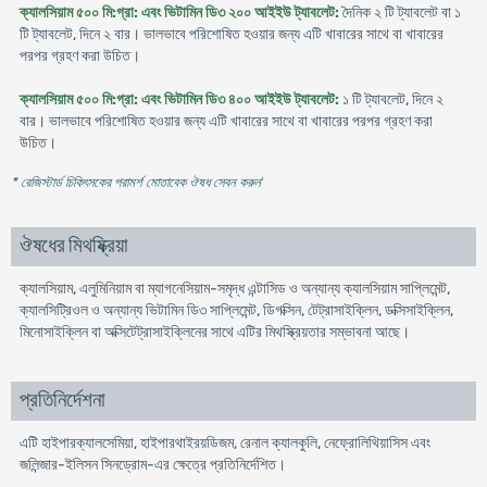
ক্যালসিয়াম ৫০০ মি:গ্রা: এবং ভিটামিন ডি৩ ২০০ আইইউ ট্যাবলেট:
দৈনিক ২ টি ট্যাবলেট বা ১
টি ট্যাবলেট, দিনে ২ বার। ভালভাবে পরিশোষিত হওয়ার জন্য এটি খাবারের সাথে বা খাবারের
পরপর গ্রহণ করা উচিত।
ক্যালসিয়াম ৫০০ মি:গ্রা: এবং ভিটামিন ডি৩ ৪০০ আইইউ ট্যাবলেট:
১ টি ট্যাবলেট, দিনে ২
বার। ভালভাবে পরিশোষিত হওয়ার জন্য এটি খাবারের সাথে বা খাবারের পরপর গ্রহণ করা
উচিত।
* রেজিস্টার্ড চিকিৎসকের পরামর্শ মোতাবেক ঔষধ সেবন করুন
'
ঔষধের মিথষ্ক্রিয়া
ক্যালসিয়াম, এলুমিনিয়াম বা ম্যাগনেসিয়াম-সমৃদ্ধ এন্টাসিড ও অন্যান্য ক্যালসিয়াম সাপ্লিমেন্ট,
ক্যালসিট্রিওল ও অন্যান্য ভিটামিন ডি৩ সাপ্লিমেন্ট, ডিগক্সিন, টেট্রাসাইক্লিন, ডক্সিসাইক্লিন,
মিনোসাইক্লিন বা অক্সিটেট্রাসাইক্লিনের সাথে এটির মিথস্ক্রিয়তার সম্ভাবনা আছে।
প্রতিনির্দেশনা
এটি হাইপারক্যালসেমিয়া, হাইপারথাইরয়ডিজম, রেনাল ক্যালকুলি, নেফ্রোলিথিয়াসিস এবং
জলিন্জার-ইলিসন সিনড্রোম-এর ক্ষেত্রে প্রতিনির্দেশিত।