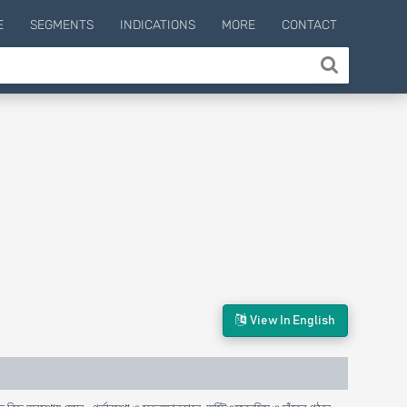
E
SEGMENTS
INDICATIONS
MORE
CONTACT
View In English