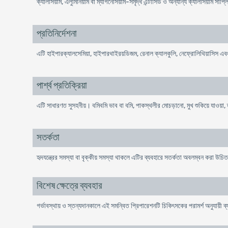
ক্যালসিয়াম, এলুমিনিয়াম বা ম্যাগনেসিয়াম-সমৃদ্ধ এন্টাসিড ও অন্যান্য ক্যালসিয়াম সাপ্লি
প্রতিনির্দেশনা
এটি হাইপারক্যালসেমিয়া, হাইপারথাইরয়ডিজম, রেনাল ক্যালকুলি, নেফ্রোলিথিয়াসিস এবং
পার্শ্ব প্রতিক্রিয়া
এটি সাধারণত সুসহনীয়। বমিবমি ভাব বা বমি, পাকস্থলীর মোচড়ানো, মুখ শুকিয়ে যাওয়া, তৃ
সতর্কতা
হৃদযন্ত্রের সমস্যা বা বৃক্কীয় সমস্যা থাকলে এটির ব্যবহারে সতর্কতা অবলম্বন করা উচি
বিশেষ ক্ষেত্রে ব্যবহার
গর্ভাবস্থায় ও স্তন্যদানকালে এই সমন্বিত প্রিপারেশনটি চিকিৎসকের পরামর্শ অনুযায়ী 