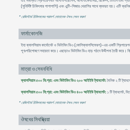
এই সমন্বিত প্রিপারেশনটি অস্টিওপরোসিস, অস্টিওমেলাসিয়া, রিকেট্স, টিটানি এবং প্যারা
(সুনির্দিষ্ট চিকিৎসার পাশাপাশি) এবং এন্টি-সিজার থেরাপির সাথে ব্যবহৃত হয়। এটি ক্রন
* রেজিস্টার্ড চিকিৎসকের পরামর্শ মোতাবেক ঔষধ সেবন করুন
'
ফার্মাকোলজি
ইহা ক্যালসিয়াম কার্বোনেট ও ভিটামিন ডি৩ (কোলিক্যালসিফেরল)-এর একটি প্রিপারে
পূণঃপরিশোষণে সহায়তা করে। এছাড়াও ভিটামিন ডি৩ হাড় গঠনে উদ্দীপনা তৈরী করে। ক্লি
মাত্রা ও সেবনবিধি
ক্যালসিয়াম ৫০০ মি:গ্রা: এবং ভিটামিন ডি৩ ২০০ আইইউ ট্যাবলেট:
দৈনিক ২ টি ট্যাব
ক্যালসিয়াম ৫০০ মি:গ্রা: এবং ভিটামিন ডি৩ ৪০০ আইইউ ট্যাবলেট:
১ টি ট্যাবলেট, দ
* রেজিস্টার্ড চিকিৎসকের পরামর্শ মোতাবেক ঔষধ সেবন করুন
'
ঔষধের মিথষ্ক্রিয়া