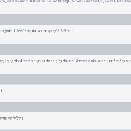
মেন্ট, ক্যালসিট্রিওল ও অন্যান্য ভিটামিন ডি৩ সাপ্লিমেন্ট, ডিগক্সিন, টেট্রাসাইক্লিন, ডক্সিসাইক্লিন, 
 জলিন্জার-ইলিসন সিনড্রোম-এর ক্ষেত্রে প্রতিনির্দেশিত।
ষ্ণা বৃদ্ধি পাওয়া অথবা যদি মূত্রের পরিমাণ বৃদ্ধি পায় তবে চিকিৎসককে জানাতে হবে। কোষ্ঠকাঠিন্য মা
ত।
ব্যবহার করা উচিত।