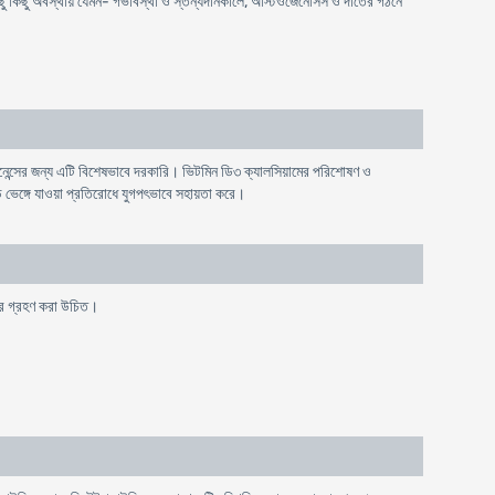
কিছু কিছু অবস্থায় যেমন- গর্ভাবস্থা ও স্তন্যদানকালে, অস্টিওজেনেসিস ও দাঁতের গঠনে
েন্সের জন্য এটি বিশেষভাবে দরকারি। ভিটমিন ডি৩ ক্যালসিয়ামের পরিশোষণ ও
ড় ভেঙ্গে যাওয়া প্রতিরোধে যুগপৎভাবে সহায়তা করে।
রপর গ্রহণ করা উচিত।