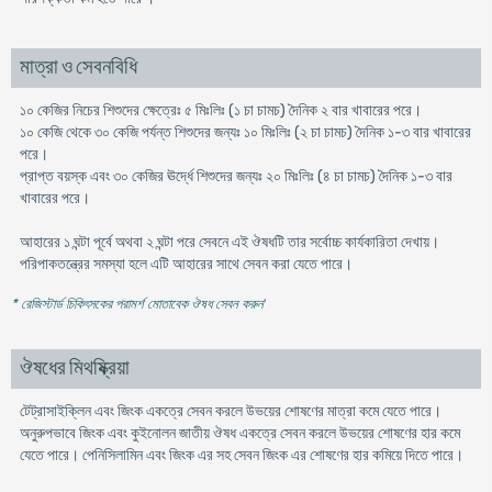
মাত্রা ও সেবনবিধি
১০ কেজির নিচের শিশুদের ক্ষেত্রেঃ ৫ মিঃলিঃ (১ চা চামচ) দৈনিক ২ বার খাবারের পরে।
১০ কেজি থেকে ৩০ কেজি পর্যন্ত শিশুদের জন্যঃ ১০ মিঃলিঃ (২ চা চামচ) দৈনিক ১-৩ বার খাবারের
পরে।
প্রাপ্ত বয়স্ক এবং ৩০ কেজির ঊর্দ্ধে শিশুদের জন্যঃ ২০ মিঃলিঃ (৪ চা চামচ) দৈনিক ১-৩ বার
খাবারের পরে।
আহারের ১ ঘন্টা পূর্বে অথবা ২ ঘন্টা পরে সেবনে এই ঔষধটি তার সর্বোচ্চ কার্যকারিতা দেখায়।
পরিপাকতন্ত্রের সমস্যা হলে এটি আহারের সাথে সেবন করা যেতে পারে।
* রেজিস্টার্ড চিকিৎসকের পরামর্শ মোতাবেক ঔষধ সেবন করুন
'
ঔষধের মিথষ্ক্রিয়া
টেট্রাসাইক্লিন এবং জিংক একত্রে সেবন করলে উভয়ের শোষণের মাত্রা কমে যেতে পারে।
অনুরুপভাবে জিংক এবং কুইনোলন জাতীয় ঔষধ একত্রে সেবন করলে উভয়ের শোষণের হার কমে
যেতে পারে। পেনিসিলামিন এবং জিংক এর সহ সেবন জিংক এর শোষণের হার কমিয়ে দিতে পারে।