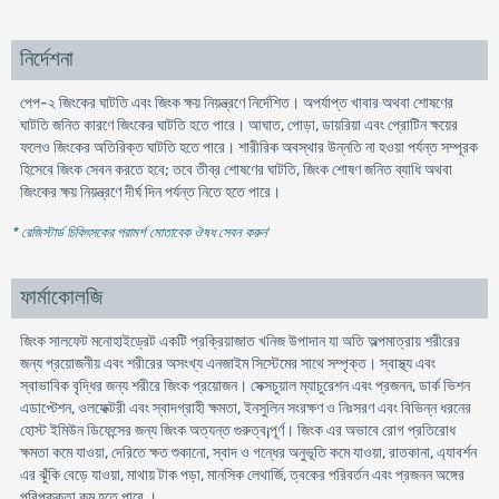
নির্দেশনা
পেপ-২ জিংকের ঘাটতি এবং জিংক ক্ষয় নিয়ন্ত্রণে নির্দেশিত। অপর্যাপ্ত খাবার অথবা শোষণের
ঘাটতি জনিত কারণে জিংকের ঘাটতি হতে পারে। আঘাত, পোড়া, ডায়রিয়া এবং প্রোটিন ক্ষয়ের
ফলেও জিংকের অতিরিক্ত ঘাটতি হতে পারে। শারীরিক অবস্থার উন্নতি না হওয়া পর্যন্ত সম্পূরক
হিসেবে জিংক সেবন করতে হবে; তবে তীব্র শোষণের ঘাটতি, জিংক শোষণ জনিত ব্যাধি অথবা
জিংকের ক্ষয় নিয়ন্ত্রণে দীর্ঘ দিন পর্যন্ত নিতে হতে পারে।
* রেজিস্টার্ড চিকিৎসকের পরামর্শ মোতাবেক ঔষধ সেবন করুন
'
ফার্মাকোলজি
জিংক সালফেট মনোহাইড্রেট একটি প্রক্রিয়াজাত খনিজ উপাদান যা অতি অল্পমাত্রায় শরীরের
জন্য প্রয়োজনীয় এবং শরীরের অসংখ্য এনজাইম সিস্টেমের সাথে সম্পৃক্ত। স্বাস্থ্য এবং
স্বাভাবিক বৃদ্ধির জন্য শরীরে জিংক প্রয়োজন। সেক্সচুয়াল ম্যাচুরেশন এবং প্রজনন, ডার্ক ভিশন
এডাপ্টেশন, ওলফেক্টরী এবং স্বাদগ্রাহী ক্ষমতা, ইনসুলিন সংরক্ষণ ও নিঃসরণ এবং বিভিন্ন ধরনের
হোস্ট ইমিউন ডিফেন্সের জন্য জিংক অত্যন্ত গুরুত্ব¡পূর্ণ। জিংক এর অভাবে রোগ প্রতিরোধ
ক্ষমতা কমে যাওয়া, দেরিতে ক্ষত শুকানো, স্বাদ ও গন্ধের অনুভূতি কমে যাওয়া, রাতকানা, এ্যাবর্শন
এর ঝুঁকি বেড়ে যাওয়া, মাথায় টাক পড়া, মানসিক লেথার্জি, ত্বকের পরিবর্তন এবং প্রজনন অঙ্গের
পরিপক্কতা কম হতে পারে ।