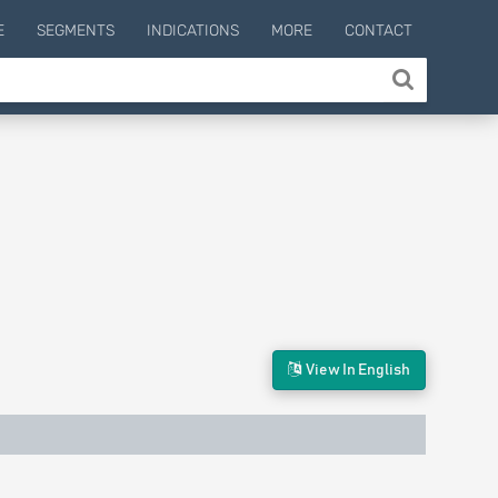
E
SEGMENTS
INDICATIONS
MORE
CONTACT
View In English