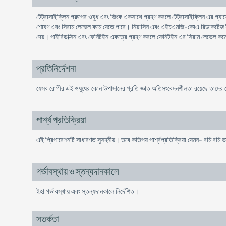
টেট্রাসাইক্লিন গ্রুপের ওষুধ এবং জিংক একসাথে গ্রহণ করলে টেট্রাসাইক্লিন এর গ্যা
শোষণ এবং সিরাম লেভেল কমে যেতে পারে। নিয়াসিন এবং এইচএমজি-কোএ রিডাকটেজ ইনহিব
দেয়। পাইরিডক্সিন এবং ফেনিটইন একত্রে গ্রহণ করলে ফেনিটইন এর সিরাম লেভেল কম
প্রতিনির্দেশনা
যেসব রোগীর এই ওষুধের কোন উপাদানের প্রতি জ্ঞাত অতিসংবেদনশীলতা রয়েছে তাদের ক্ষ
পার্শ্ব প্রতিক্রিয়া
এই প্রিপারেশনটি সাধারণত সুসহনীয়। তবে কতিপয় পার্শ্বপ্রতিক্রিয়া যেমন- বমি বমি ভাব,
গর্ভাবস্থায় ও স্তন্যদানকালে
ইহা গর্ভাবস্থায় এবং স্তন্যদানকালে নিৰ্দেশিত।
সতর্কতা