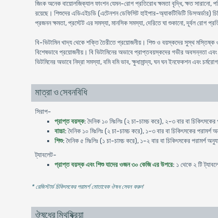
জিংক অনেক বায়োলজিক্যাল ফাংশন যেমন-রোগ প্রতিরোধ ক্ষমতা বৃদ্ধি, ক্ষত সারানো, পরিপ
রয়েছে। শিশুদের এডিএইচডি (এটেনশন ডেফিসিট হাইপার-অ্যাকটিভিটি ডিসঅর্ডার) চিকিৎসায়
প্রজনন ক্ষমতা, প্রস্টেট এর সমস্যা, মানসিক সমস্যা, দেরিতে ঘা শুকানো, দূর্বল রোগ প্র
বি-ভিটামিন খাদ্য থেকে শক্তি তৈরীতে প্রয়োজনীয়। শিশু ও বয়স্কদের সুস্থ মস্তিষ্ক 
বিশেষভাবে প্রয়োজনীয়। বি ভিটামিনের অভাবে প্রাপ্তবয়স্কদের গভীর অবসন্নতা এবং বিভ
ভিটমিনের অভাবে নিদ্রা সমস্যা, বমি বমি ভাব, ক্ষুধামান্দ্য, ঘন ঘন ইনফেকশন এবং চর্মরো
মাত্রা ও সেবনবিধি
সিরাপ-
প্রাপ্ত বয়স্ক
: দৈনিক ১০ মিঃলিঃ (২ চা-চামচ করে), ২-৩ বার বা চিকিৎসকের প
বাচ্চা
: দৈনিক ১০ মিঃলিঃ (২ চা-চামচ করে), ১-৩ বার বা চিকিৎসকের পরামর্শ অ
শিশু
: দৈনিক ৫ মিঃলিঃ (১ চা-চামচ করে), ১-২ বার বা চিকিৎসকের পরামর্শ অনু
ট্যাবলেট-
প্রাপ্ত বয়স্ক এবং শিশু যাদের ওজন ৩০ কেজি এর উপরে
: ১ থেকে ২ টি ট্যাব
* রেজিস্টার্ড চিকিৎসকের পরামর্শ মোতাবেক ঔষধ সেবন করুন
'
ঔষধের মিথষ্ক্রিয়া