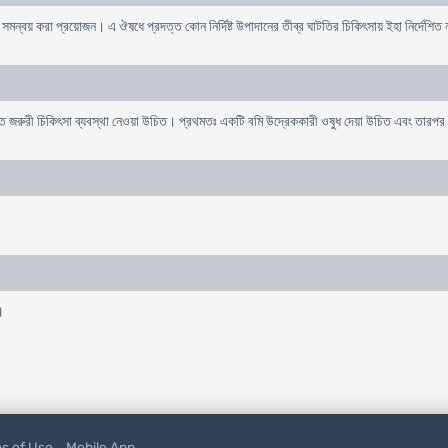
 সমন্বয় করা প্রয়োজন। এ ঔষধে প্রদত্ত কোন নির্দিষ্ট উপাদানের তীব্র ঘাটতির চিকিৎসায় ইহা নির্দেশিত 
ে দ্রুত জরুরী চিকিৎসা ব্যবস্থা নেওয়া উচিত। প্রথমতঃ একটি বমি উদ্রেককারী ওষুধ দেয়া উচিত এবং তার
।
s of Use
Mobile App