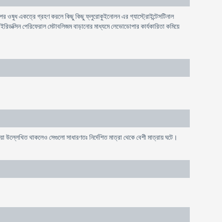
র ওষুধ একত্রে গ্রহণ করলে কিছু কিছু ফ্লুরোকুইনোলন এর গ্যাস্ট্রোইন্টেসটিনাল
িডক্সিন পেরিফেরাল মেটাবলিজম বাড়ানোর মাধ্যমে লেভোডোপার কার্যকারিতা কমিয়ে
ক্রিয়া উল্লেখিত থাকলেও সেগুলো সাধারণতঃ নির্দেশিত মাত্রা থেকে বেশী মাত্রায় ঘটে।