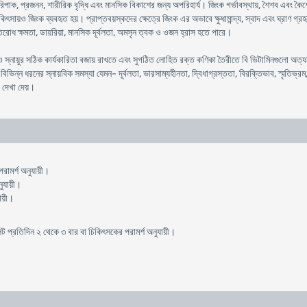
াক, প্রজনন, শারীরিক বৃদ্ধি এবং মানসিক বিকাশের জন্য অপরিহার্য। জিংক গর্ভাবস্থায়, শৈশব এবং কৈশোর
ও জিংক ব্যবহৃত হয়। প্রাপ্তবয়স্কদের ক্ষেত্রে জিংক এর অভাবে ক্ষুধামান্দ্য, স্বাদ এবং ঘ্রাণ গ্রহণ
তিরোধ ক্ষমতা, ডায়রিয়া, মানসিক দূর্বলতা, অমসৃন ত্বক ও ওজন হ্রাস হতে পারে।
ও স্নায়ুর সঠিক কার্যকারিতা বজায় রাখতে এবং সুগঠিত লোহিত রক্ত কণিকা তৈরীতে বি ভিটামিনগুলো অত্যন্
িন্ন ধরনের স্নায়বিক সমস্যা যেমন- দূর্বলতা, ভারসাম্যহীনতা, দ্বিধাগ্রস্ততা, বিরক্তিভাব, স্মৃতিভ্
গ দেখা দেয়।
রামর্শ অনুযায়ী।
নুযায়ী।
যায়ী।
লেট প্রতিদিন ২ থেকে ৩ বার বা চিকিৎসকের পরামর্শ অনুযায়ী।