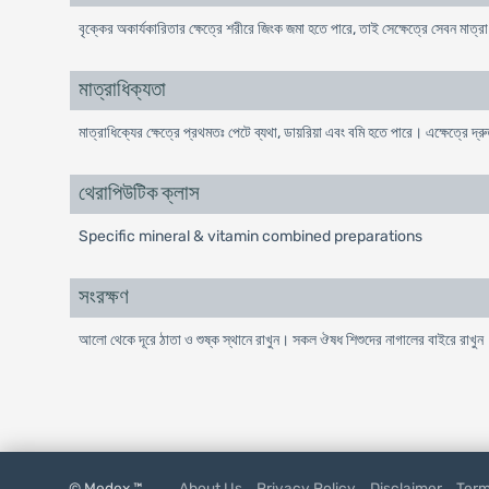
বৃক্কের অকার্যকারিতার ক্ষেত্রে শরীরে জিংক জমা হতে পারে, তাই সেক্ষেত্রে সেবন মাত্রা
মাত্রাধিক্যতা
মাত্রাধিক্যের ক্ষেত্রে প্রথমতঃ পেটে ব্যথা, ডায়রিয়া এবং বমি হতে পারে। এক্ষেত্র
থেরাপিউটিক ক্লাস
Specific mineral & vitamin combined preparations
সংরক্ষণ
আলো থেকে দূরে ঠাতা ও শুষ্ক স্থানে রাখুন। সকল ঔষধ শিশুদের নাগালের বাইরে রাখুন
© Medex ™
About Us
Privacy Policy
Disclaimer
Term