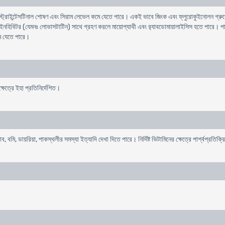
স্ট্রোইন্টেসটিনাল শোষণ এবং সিরাম লেভেল কমে যেতে পারে। একই ভাবে জিংক এবং ফ্লুরোকুইনোলন গ্রুপে
িটর (যেমনঃ লোভাসটাটিন) সাথে গ্রহণ করলে মায়োপ্যাথী এবং র‍্যাবডোমায়ালাইসিস হতে পারে। পাইর
ে যেতে পারে।
েত্রে ইহা প্রতিনির্দেশিত।
 বমি, ডায়রিয়া, পাকস্থলীর সমস্যা ইত্যাদি দেখা দিতে পারে। নির্দিষ্ট ভিটামিনের ক্ষেত্রে পার্শ্বপ্রতি