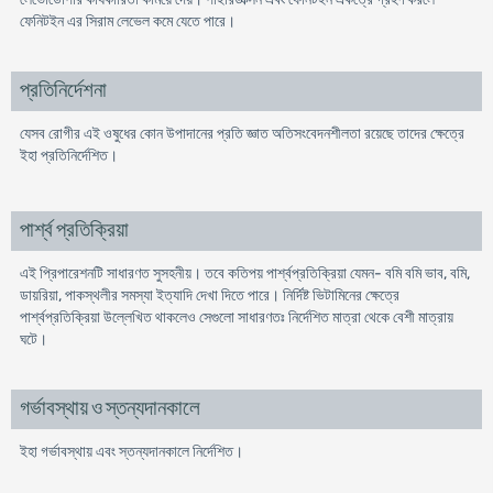
ফেনিটইন এর সিরাম লেভেল কমে যেতে পারে।
প্রতিনির্দেশনা
যেসব রোগীর এই ওষুধের কোন উপাদানের প্রতি জ্ঞাত অতিসংবেদনশীলতা রয়েছে তাদের ক্ষেত্রে
ইহা প্রতিনির্দেশিত।
পার্শ্ব প্রতিক্রিয়া
এই প্রিপারেশনটি সাধারণত সুসহনীয়। তবে কতিপয় পার্শ্বপ্রতিক্রিয়া যেমন- বমি বমি ভাব, বমি,
ডায়রিয়া, পাকস্থলীর সমস্যা ইত্যাদি দেখা দিতে পারে। নির্দিষ্ট ভিটামিনের ক্ষেত্রে
পার্শ্বপ্রতিক্রিয়া উল্লেখিত থাকলেও সেগুলো সাধারণতঃ নির্দেশিত মাত্রা থেকে বেশী মাত্রায়
ঘটে।
গর্ভাবস্থায় ও স্তন্যদানকালে
ইহা গর্ভাবস্থায় এবং স্তন্যদানকালে নিৰ্দেশিত।