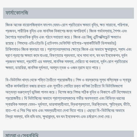
ফার্মাকোলজি
জিংক অনেক বায়োলজিক্যাল ফাংশন যেমন-রোগ প্রতিরোধ ক্ষমতা বৃদ্ধি, ক্ষত সারানো, পরিপাক,
প্রজনন, শারীরিক বৃদ্ধি এবং মানসিক বিকাশের জন্য অপরিহার্য। জিংক গর্ভাবস্থায়, শৈশব এবং
কৈশোরে স্বাভাবিক বৃদ্ধি এবং গঠনে সহায়তা করে। জিংক এর কিছু এন্টিঅক্সিডেন্ট ক্ষমতাও
রয়েছে। শিশুদের এডিএইচডি (এটেনশন ডেফিসিট হাইপার-অ্যাকটিভিটি ডিসঅর্ডার)
চিকিৎসায়ও জিংক ব্যবহৃত হয়। প্রাপ্তবয়স্কদের ক্ষেত্রে জিংক এর অভাবে ক্ষুধামান্দ্য, স্বাদ এবং
ঘ্রাণ গ্রহণের ক্ষমতা কমে যাওয়া, বিষণ্ণতার প্রবনতা, নখে সাদা দাগ, ঘন ঘন ইনফেকশন, দূর্বল
প্রজনন ক্ষমতা, প্রস্টেট এর সমস্যা, মানসিক সমস্যা, দেরিতে ঘা শুকানো, দূর্বল রোগ প্রতিরোধ
ক্ষমতা, ডায়রিয়া, মানসিক দূর্বলতা, অমসৃন ত্বক ও ওজন হ্রাস হতে পারে।
বি-ভিটামিন খাদ্য থেকে শক্তি তৈরীতে প্রয়োজনীয়। শিশু ও বয়স্কদের সুস্থ মস্তিষ্ক ও স্নায়ুর
সঠিক কার্যকারিতা বজায় রাখতে এবং সুগঠিত লোহিত রক্ত কণিকা তৈরীতে বি ভিটামিনগুলো
অত্যন্ত গুরুত্বপূর্ণ ভূমিকা পালন করে। বিশেষ করে শিশুর সঠিক বৃদ্ধি ও বিকাশে এটি বিশেষভাবে
প্রয়োজনীয়। বি ভিটামিনের অভাবে প্রাপ্তবয়স্কদের গভীর অবসন্নতা এবং বিভিন্ন ধরনের
স্নায়বিক সমস্যা যেমন- দূর্বলতা, ভারসাম্যহীনতা, দ্বিধাগ্রস্ততা, বিরক্তিভাব, স্মৃতিভ্রম, ভীতি,
হাত-পা এ শির শির ভাব এবং সমন্বয়হীনতা দেখা দিতে পারে। এছাড়া বি-ভিটমিনের অভাবে
নিদ্রা সমস্যা, বমি বমি ভাব, ক্ষুধামান্দ্য, ঘন ঘন ইনফেকশন এবং চর্মরোগ দেখা দেয়।
মাত্রা ও সেবনবিধি