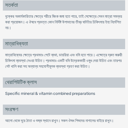
সতর্কতা
বৃক্কের অকার্যকারিতার ক্ষেত্রে শরীরে জিংক জমা হতে পারে, তাই সেক্ষেত্রে সেবন মাত্রা সমন্বয়
করা প্রয়োজন। এ ঔষধে প্রদত্ত কোন নির্দিষ্ট উপাদানের তীব্র ঘাটতির চিকিৎসায় ইহা নির্দেশিত
নয়।
মাত্রাধিক্যতা
মাত্রাধিক্যের ক্ষেত্রে প্রথমতঃ পেটে ব্যথা, ডায়রিয়া এবং বমি হতে পারে। এক্ষেত্রে দ্রুত জরুরী
চিকিৎসা ব্যবস্থা নেওয়া উচিত। প্রথমতঃ একটি বমি উদ্রেককারী ওষুধ দেয়া উচিত এবং তারপর
পেট খালি করা সহ অন্যান্য সহযোগীমূলক ব্যবস্থা গ্রহণ করা উচিত।
থেরাপিউটিক ক্লাস
Specific mineral & vitamin combined preparations
সংরক্ষণ
আলো থেকে দূরে ঠাতা ও শুষ্ক স্থানে রাখুন। সকল ঔষধ শিশুদের নাগালের বাইরে রাখুন।