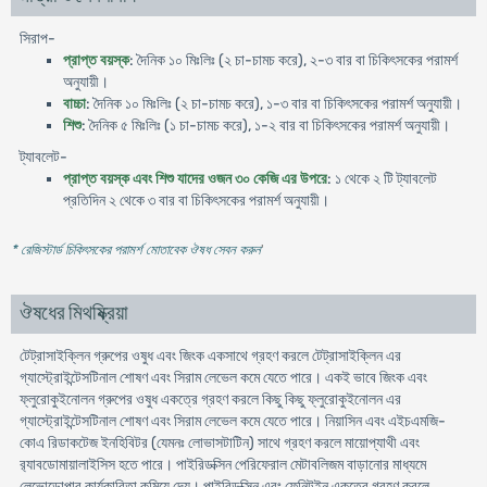
সিরাপ-
প্রাপ্ত বয়স্ক
: দৈনিক ১০ মিঃলিঃ (২ চা-চামচ করে), ২-৩ বার বা চিকিৎসকের পরামর্শ
অনুযায়ী।
বাচ্চা
: দৈনিক ১০ মিঃলিঃ (২ চা-চামচ করে), ১-৩ বার বা চিকিৎসকের পরামর্শ অনুযায়ী।
শিশু
: দৈনিক ৫ মিঃলিঃ (১ চা-চামচ করে), ১-২ বার বা চিকিৎসকের পরামর্শ অনুযায়ী।
ট্যাবলেট-
প্রাপ্ত বয়স্ক এবং শিশু যাদের ওজন ৩০ কেজি এর উপরে
: ১ থেকে ২ টি ট্যাবলেট
প্রতিদিন ২ থেকে ৩ বার বা চিকিৎসকের পরামর্শ অনুযায়ী।
* রেজিস্টার্ড চিকিৎসকের পরামর্শ মোতাবেক ঔষধ সেবন করুন
'
ঔষধের মিথষ্ক্রিয়া
টেট্রাসাইক্লিন গ্রুপের ওষুধ এবং জিংক একসাথে গ্রহণ করলে টেট্রাসাইক্লিন এর
গ্যাস্ট্রোইন্টেসটিনাল শোষণ এবং সিরাম লেভেল কমে যেতে পারে। একই ভাবে জিংক এবং
ফ্লুরোকুইনোলন গ্রুপের ওষুধ একত্রে গ্রহণ করলে কিছু কিছু ফ্লুরোকুইনোলন এর
গ্যাস্ট্রোইন্টেসটিনাল শোষণ এবং সিরাম লেভেল কমে যেতে পারে। নিয়াসিন এবং এইচএমজি-
কোএ রিডাকটেজ ইনহিবিটর (যেমনঃ লোভাসটাটিন) সাথে গ্রহণ করলে মায়োপ্যাথী এবং
র‍্যাবডোমায়ালাইসিস হতে পারে। পাইরিডক্সিন পেরিফেরাল মেটাবলিজম বাড়ানোর মাধ্যমে
লেভোডোপার কার্যকারিতা কমিয়ে দেয়। পাইরিডক্সিন এবং ফেনিটইন একত্রে গ্রহণ করলে