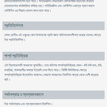
র‍্যাবডোমায়ালাইসিস হতে পারে। পাইরিডক্সিন পেরিফেরাল মেটাবলিজম বাড়ানোর মাধ্যমে
লেভোডোপার কার্যকারিতা কমিয়ে দেয়। পাইরিডক্সিন এবং ফেনিটইন একত্রে গ্রহণ করলে
ফেনিটইন এর সিরাম লেভেল কমে যেতে পারে।
প্রতিনির্দেশনা
যেসব রোগীর এই ওষুধের কোন উপাদানের প্রতি জ্ঞাত অতিসংবেদনশীলতা রয়েছে তাদের ক্ষেত্রে
ইহা প্রতিনির্দেশিত।
পার্শ্ব প্রতিক্রিয়া
এই প্রিপারেশনটি সাধারণত সুসহনীয়। তবে কতিপয় পার্শ্বপ্রতিক্রিয়া যেমন- বমি বমি ভাব, বমি,
ডায়রিয়া, পাকস্থলীর সমস্যা ইত্যাদি দেখা দিতে পারে। নির্দিষ্ট ভিটামিনের ক্ষেত্রে
পার্শ্বপ্রতিক্রিয়া উল্লেখিত থাকলেও সেগুলো সাধারণতঃ নির্দেশিত মাত্রা থেকে বেশী মাত্রায়
ঘটে।
গর্ভাবস্থায় ও স্তন্যদানকালে
ইহা গর্ভাবস্থায় এবং স্তন্যদানকালে নিৰ্দেশিত।