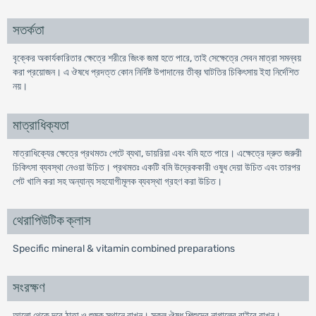
সতর্কতা
বৃক্কের অকার্যকারিতার ক্ষেত্রে শরীরে জিংক জমা হতে পারে, তাই সেক্ষেত্রে সেবন মাত্রা সমন্বয়
করা প্রয়োজন। এ ঔষধে প্রদত্ত কোন নির্দিষ্ট উপাদানের তীব্র ঘাটতির চিকিৎসায় ইহা নির্দেশিত
নয়।
মাত্রাধিক্যতা
মাত্রাধিক্যের ক্ষেত্রে প্রথমতঃ পেটে ব্যথা, ডায়রিয়া এবং বমি হতে পারে। এক্ষেত্রে দ্রুত জরুরী
চিকিৎসা ব্যবস্থা নেওয়া উচিত। প্রথমতঃ একটি বমি উদ্রেককারী ওষুধ দেয়া উচিত এবং তারপর
পেট খালি করা সহ অন্যান্য সহযোগীমূলক ব্যবস্থা গ্রহণ করা উচিত।
থেরাপিউটিক ক্লাস
Specific mineral & vitamin combined preparations
সংরক্ষণ
আলো থেকে দূরে ঠাতা ও শুষ্ক স্থানে রাখুন। সকল ঔষধ শিশুদের নাগালের বাইরে রাখুন।