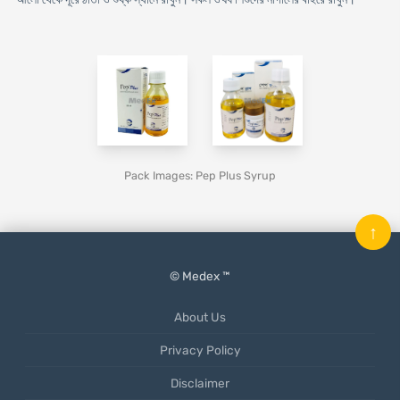
Pack Images: Pep Plus Syrup
↑
© Medex ™
About Us
Privacy Policy
Disclaimer