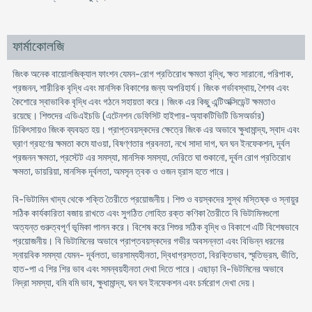
ফার্মাকোলজি
জিংক অনেক বায়োলজিক্যাল ফাংশন যেমন-রোগ প্রতিরোধ ক্ষমতা বৃদ্ধি, ক্ষত সারানো, পরিপাক,
প্রজনন, শারীরিক বৃদ্ধি এবং মানসিক বিকাশের জন্য অপরিহার্য। জিংক গর্ভাবস্থায়, শৈশব এবং
কৈশোরে স্বাভাবিক বৃদ্ধি এবং গঠনে সহায়তা করে। জিংক এর কিছু এন্টিঅক্সিডেন্ট ক্ষমতাও
রয়েছে। শিশুদের এডিএইচডি (এটেনশন ডেফিসিট হাইপার-অ্যাকটিভিটি ডিসঅর্ডার)
চিকিৎসায়ও জিংক ব্যবহৃত হয়। প্রাপ্তবয়স্কদের ক্ষেত্রে জিংক এর অভাবে ক্ষুধামান্দ্য, স্বাদ এবং
ঘ্রাণ গ্রহণের ক্ষমতা কমে যাওয়া, বিষণ্ণতার প্রবনতা, নখে সাদা দাগ, ঘন ঘন ইনফেকশন, দূর্বল
প্রজনন ক্ষমতা, প্রস্টেট এর সমস্যা, মানসিক সমস্যা, দেরিতে ঘা শুকানো, দূর্বল রোগ প্রতিরোধ
ক্ষমতা, ডায়রিয়া, মানসিক দূর্বলতা, অমসৃন ত্বক ও ওজন হ্রাস হতে পারে।
বি-ভিটামিন খাদ্য থেকে শক্তি তৈরীতে প্রয়োজনীয়। শিশু ও বয়স্কদের সুস্থ মস্তিষ্ক ও স্নায়ুর
সঠিক কার্যকারিতা বজায় রাখতে এবং সুগঠিত লোহিত রক্ত কণিকা তৈরীতে বি ভিটামিনগুলো
অত্যন্ত গুরুত্বপূর্ণ ভূমিকা পালন করে। বিশেষ করে শিশুর সঠিক বৃদ্ধি ও বিকাশে এটি বিশেষভাবে
প্রয়োজনীয়। বি ভিটামিনের অভাবে প্রাপ্তবয়স্কদের গভীর অবসন্নতা এবং বিভিন্ন ধরনের
স্নায়বিক সমস্যা যেমন- দূর্বলতা, ভারসাম্যহীনতা, দ্বিধাগ্রস্ততা, বিরক্তিভাব, স্মৃতিভ্রম, ভীতি,
হাত-পা এ শির শির ভাব এবং সমন্বয়হীনতা দেখা দিতে পারে। এছাড়া বি-ভিটমিনের অভাবে
নিদ্রা সমস্যা, বমি বমি ভাব, ক্ষুধামান্দ্য, ঘন ঘন ইনফেকশন এবং চর্মরোগ দেখা দেয়।