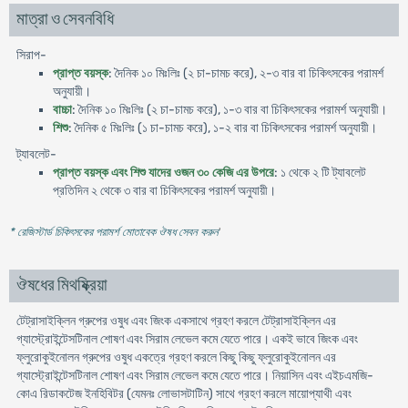
মাত্রা ও সেবনবিধি
সিরাপ-
প্রাপ্ত বয়স্ক
: দৈনিক ১০ মিঃলিঃ (২ চা-চামচ করে), ২-৩ বার বা চিকিৎসকের পরামর্শ
অনুযায়ী।
বাচ্চা
: দৈনিক ১০ মিঃলিঃ (২ চা-চামচ করে), ১-৩ বার বা চিকিৎসকের পরামর্শ অনুযায়ী।
শিশু
: দৈনিক ৫ মিঃলিঃ (১ চা-চামচ করে), ১-২ বার বা চিকিৎসকের পরামর্শ অনুযায়ী।
ট্যাবলেট-
প্রাপ্ত বয়স্ক এবং শিশু যাদের ওজন ৩০ কেজি এর উপরে
: ১ থেকে ২ টি ট্যাবলেট
প্রতিদিন ২ থেকে ৩ বার বা চিকিৎসকের পরামর্শ অনুযায়ী।
* রেজিস্টার্ড চিকিৎসকের পরামর্শ মোতাবেক ঔষধ সেবন করুন
'
ঔষধের মিথষ্ক্রিয়া
টেট্রাসাইক্লিন গ্রুপের ওষুধ এবং জিংক একসাথে গ্রহণ করলে টেট্রাসাইক্লিন এর
গ্যাস্ট্রোইন্টেসটিনাল শোষণ এবং সিরাম লেভেল কমে যেতে পারে। একই ভাবে জিংক এবং
ফ্লুরোকুইনোলন গ্রুপের ওষুধ একত্রে গ্রহণ করলে কিছু কিছু ফ্লুরোকুইনোলন এর
গ্যাস্ট্রোইন্টেসটিনাল শোষণ এবং সিরাম লেভেল কমে যেতে পারে। নিয়াসিন এবং এইচএমজি-
কোএ রিডাকটেজ ইনহিবিটর (যেমনঃ লোভাসটাটিন) সাথে গ্রহণ করলে মায়োপ্যাথী এবং