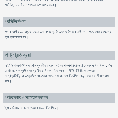
ফেনিটইন এর সিরাম লেভেল কমে যেতে পারে।
প্রতিনির্দেশনা
যেসব রোগীর এই ওষুধের কোন উপাদানের প্রতি জ্ঞাত অতিসংবেদনশীলতা রয়েছে তাদের ক্ষেত্রে
ইহা প্রতিনির্দেশিত।
পার্শ্ব প্রতিক্রিয়া
এই প্রিপারেশনটি সাধারণত সুসহনীয়। তবে কতিপয় পার্শ্বপ্রতিক্রিয়া যেমন- বমি বমি ভাব, বমি,
ডায়রিয়া, পাকস্থলীর সমস্যা ইত্যাদি দেখা দিতে পারে। নির্দিষ্ট ভিটামিনের ক্ষেত্রে
পার্শ্বপ্রতিক্রিয়া উল্লেখিত থাকলেও সেগুলো সাধারণতঃ নির্দেশিত মাত্রা থেকে বেশী মাত্রায়
ঘটে।
গর্ভাবস্থায় ও স্তন্যদানকালে
ইহা গর্ভাবস্থায় এবং স্তন্যদানকালে নিৰ্দেশিত।