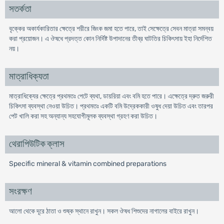
সতর্কতা
বৃক্কের অকার্যকারিতার ক্ষেত্রে শরীরে জিংক জমা হতে পারে, তাই সেক্ষেত্রে সেবন মাত্রা সমন্বয়
করা প্রয়োজন। এ ঔষধে প্রদত্ত কোন নির্দিষ্ট উপাদানের তীব্র ঘাটতির চিকিৎসায় ইহা নির্দেশিত
নয়।
মাত্রাধিক্যতা
মাত্রাধিক্যের ক্ষেত্রে প্রথমতঃ পেটে ব্যথা, ডায়রিয়া এবং বমি হতে পারে। এক্ষেত্রে দ্রুত জরুরী
চিকিৎসা ব্যবস্থা নেওয়া উচিত। প্রথমতঃ একটি বমি উদ্রেককারী ওষুধ দেয়া উচিত এবং তারপর
পেট খালি করা সহ অন্যান্য সহযোগীমূলক ব্যবস্থা গ্রহণ করা উচিত।
থেরাপিউটিক ক্লাস
Specific mineral & vitamin combined preparations
সংরক্ষণ
আলো থেকে দূরে ঠাতা ও শুষ্ক স্থানে রাখুন। সকল ঔষধ শিশুদের নাগালের বাইরে রাখুন।