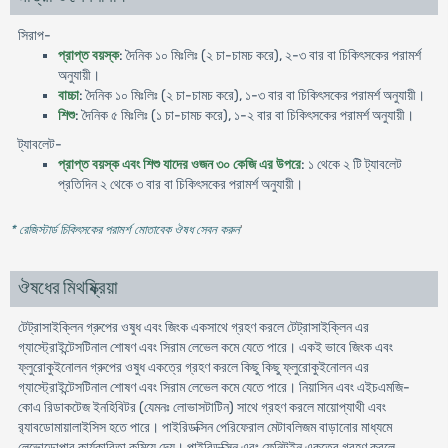
সিরাপ-
প্রাপ্ত বয়স্ক
: দৈনিক ১০ মিঃলিঃ (২ চা-চামচ করে), ২-৩ বার বা চিকিৎসকের পরামর্শ
অনুযায়ী।
বাচ্চা
: দৈনিক ১০ মিঃলিঃ (২ চা-চামচ করে), ১-৩ বার বা চিকিৎসকের পরামর্শ অনুযায়ী।
শিশু
: দৈনিক ৫ মিঃলিঃ (১ চা-চামচ করে), ১-২ বার বা চিকিৎসকের পরামর্শ অনুযায়ী।
ট্যাবলেট-
প্রাপ্ত বয়স্ক এবং শিশু যাদের ওজন ৩০ কেজি এর উপরে
: ১ থেকে ২ টি ট্যাবলেট
প্রতিদিন ২ থেকে ৩ বার বা চিকিৎসকের পরামর্শ অনুযায়ী।
* রেজিস্টার্ড চিকিৎসকের পরামর্শ মোতাবেক ঔষধ সেবন করুন
'
ঔষধের মিথষ্ক্রিয়া
টেট্রাসাইক্লিন গ্রুপের ওষুধ এবং জিংক একসাথে গ্রহণ করলে টেট্রাসাইক্লিন এর
গ্যাস্ট্রোইন্টেসটিনাল শোষণ এবং সিরাম লেভেল কমে যেতে পারে। একই ভাবে জিংক এবং
ফ্লুরোকুইনোলন গ্রুপের ওষুধ একত্রে গ্রহণ করলে কিছু কিছু ফ্লুরোকুইনোলন এর
গ্যাস্ট্রোইন্টেসটিনাল শোষণ এবং সিরাম লেভেল কমে যেতে পারে। নিয়াসিন এবং এইচএমজি-
কোএ রিডাকটেজ ইনহিবিটর (যেমনঃ লোভাসটাটিন) সাথে গ্রহণ করলে মায়োপ্যাথী এবং
র‍্যাবডোমায়ালাইসিস হতে পারে। পাইরিডক্সিন পেরিফেরাল মেটাবলিজম বাড়ানোর মাধ্যমে
লেভোডোপার কার্যকারিতা কমিয়ে দেয়। পাইরিডক্সিন এবং ফেনিটইন একত্রে গ্রহণ করলে