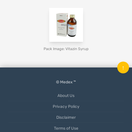
Pack Image: Vitazin Syrup
↑
© Medex ™
About Us
Privacy Policy
Disclaimer
Terms of Use