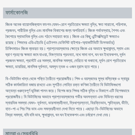
ফার্মাকোলজি
জিংক অনেক বায়োলজিক্যাল ফাংশন যেমন-রোগ প্রতিরোধ ক্ষমতা বৃদ্ধি, ক্ষত সারানো, পরিপাক,
প্রজনন, শারীরিক বৃদ্ধি এবং মানসিক বিকাশের জন্য অপরিহার্য। জিংক গর্ভাবস্থায়, শৈশব এবং
কৈশোরে স্বাভাবিক বৃদ্ধি এবং গঠনে সহায়তা করে। জিংক এর কিছু এন্টিঅক্সিডেন্ট ক্ষমতাও
রয়েছে। শিশুদের এডিএইচডি (এটেনশন ডেফিসিট হাইপার-অ্যাকটিভিটি ডিসঅর্ডার)
চিকিৎসায়ও জিংক ব্যবহৃত হয়। প্রাপ্তবয়স্কদের ক্ষেত্রে জিংক এর অভাবে ক্ষুধামান্দ্য, স্বাদ এবং
ঘ্রাণ গ্রহণের ক্ষমতা কমে যাওয়া, বিষণ্ণতার প্রবনতা, নখে সাদা দাগ, ঘন ঘন ইনফেকশন, দূর্বল
প্রজনন ক্ষমতা, প্রস্টেট এর সমস্যা, মানসিক সমস্যা, দেরিতে ঘা শুকানো, দূর্বল রোগ প্রতিরোধ
ক্ষমতা, ডায়রিয়া, মানসিক দূর্বলতা, অমসৃন ত্বক ও ওজন হ্রাস হতে পারে।
বি-ভিটামিন খাদ্য থেকে শক্তি তৈরীতে প্রয়োজনীয়। শিশু ও বয়স্কদের সুস্থ মস্তিষ্ক ও স্নায়ুর
সঠিক কার্যকারিতা বজায় রাখতে এবং সুগঠিত লোহিত রক্ত কণিকা তৈরীতে বি ভিটামিনগুলো
অত্যন্ত গুরুত্বপূর্ণ ভূমিকা পালন করে। বিশেষ করে শিশুর সঠিক বৃদ্ধি ও বিকাশে এটি বিশেষভাবে
প্রয়োজনীয়। বি ভিটামিনের অভাবে প্রাপ্তবয়স্কদের গভীর অবসন্নতা এবং বিভিন্ন ধরনের
স্নায়বিক সমস্যা যেমন- দূর্বলতা, ভারসাম্যহীনতা, দ্বিধাগ্রস্ততা, বিরক্তিভাব, স্মৃতিভ্রম, ভীতি,
হাত-পা এ শির শির ভাব এবং সমন্বয়হীনতা দেখা দিতে পারে। এছাড়া বি-ভিটমিনের অভাবে
নিদ্রা সমস্যা, বমি বমি ভাব, ক্ষুধামান্দ্য, ঘন ঘন ইনফেকশন এবং চর্মরোগ দেখা দেয়।
মাত্রা ও সেবনবিধি