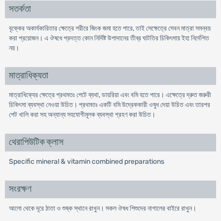
সতর্কতা
বৃক্কের অকার্যকারিতার ক্ষেত্রে শরীরে জিংক জমা হতে পারে, তাই সেক্ষেত্রে সেবন মাত্রা সমন্বয়
করা প্রয়োজন। এ ঔষধে প্রদত্ত কোন নির্দিষ্ট উপাদানের তীব্র ঘাটতির চিকিৎসায় ইহা নির্দেশিত
নয়।
মাত্রাধিক্যতা
মাত্রাধিক্যের ক্ষেত্রে প্রথমতঃ পেটে ব্যথা, ডায়রিয়া এবং বমি হতে পারে। এক্ষেত্রে দ্রুত জরুরী
চিকিৎসা ব্যবস্থা নেওয়া উচিত। প্রথমতঃ একটি বমি উদ্রেককারী ওষুধ দেয়া উচিত এবং তারপর
পেট খালি করা সহ অন্যান্য সহযোগীমূলক ব্যবস্থা গ্রহণ করা উচিত।
থেরাপিউটিক ক্লাস
Specific mineral & vitamin combined preparations
সংরক্ষণ
আলো থেকে দূরে ঠাতা ও শুষ্ক স্থানে রাখুন। সকল ঔষধ শিশুদের নাগালের বাইরে রাখুন।