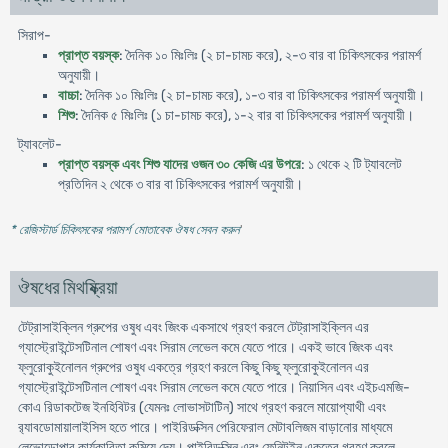
সিরাপ-
প্রাপ্ত বয়স্ক
: দৈনিক ১০ মিঃলিঃ (২ চা-চামচ করে), ২-৩ বার বা চিকিৎসকের পরামর্শ
অনুযায়ী।
বাচ্চা
: দৈনিক ১০ মিঃলিঃ (২ চা-চামচ করে), ১-৩ বার বা চিকিৎসকের পরামর্শ অনুযায়ী।
শিশু
: দৈনিক ৫ মিঃলিঃ (১ চা-চামচ করে), ১-২ বার বা চিকিৎসকের পরামর্শ অনুযায়ী।
ট্যাবলেট-
প্রাপ্ত বয়স্ক এবং শিশু যাদের ওজন ৩০ কেজি এর উপরে
: ১ থেকে ২ টি ট্যাবলেট
প্রতিদিন ২ থেকে ৩ বার বা চিকিৎসকের পরামর্শ অনুযায়ী।
* রেজিস্টার্ড চিকিৎসকের পরামর্শ মোতাবেক ঔষধ সেবন করুন
'
ঔষধের মিথষ্ক্রিয়া
টেট্রাসাইক্লিন গ্রুপের ওষুধ এবং জিংক একসাথে গ্রহণ করলে টেট্রাসাইক্লিন এর
গ্যাস্ট্রোইন্টেসটিনাল শোষণ এবং সিরাম লেভেল কমে যেতে পারে। একই ভাবে জিংক এবং
ফ্লুরোকুইনোলন গ্রুপের ওষুধ একত্রে গ্রহণ করলে কিছু কিছু ফ্লুরোকুইনোলন এর
গ্যাস্ট্রোইন্টেসটিনাল শোষণ এবং সিরাম লেভেল কমে যেতে পারে। নিয়াসিন এবং এইচএমজি-
কোএ রিডাকটেজ ইনহিবিটর (যেমনঃ লোভাসটাটিন) সাথে গ্রহণ করলে মায়োপ্যাথী এবং
র‍্যাবডোমায়ালাইসিস হতে পারে। পাইরিডক্সিন পেরিফেরাল মেটাবলিজম বাড়ানোর মাধ্যমে
লেভোডোপার কার্যকারিতা কমিয়ে দেয়। পাইরিডক্সিন এবং ফেনিটইন একত্রে গ্রহণ করলে