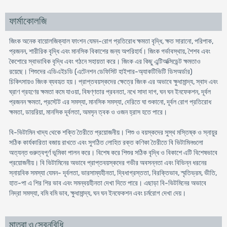
ফার্মাকোলজি
জিংক অনেক বায়োলজিক্যাল ফাংশন যেমন-রোগ প্রতিরোধ ক্ষমতা বৃদ্ধি, ক্ষত সারানো, পরিপাক,
প্রজনন, শারীরিক বৃদ্ধি এবং মানসিক বিকাশের জন্য অপরিহার্য। জিংক গর্ভাবস্থায়, শৈশব এবং
কৈশোরে স্বাভাবিক বৃদ্ধি এবং গঠনে সহায়তা করে। জিংক এর কিছু এন্টিঅক্সিডেন্ট ক্ষমতাও
রয়েছে। শিশুদের এডিএইচডি (এটেনশন ডেফিসিট হাইপার-অ্যাকটিভিটি ডিসঅর্ডার)
চিকিৎসায়ও জিংক ব্যবহৃত হয়। প্রাপ্তবয়স্কদের ক্ষেত্রে জিংক এর অভাবে ক্ষুধামান্দ্য, স্বাদ এবং
ঘ্রাণ গ্রহণের ক্ষমতা কমে যাওয়া, বিষণ্ণতার প্রবনতা, নখে সাদা দাগ, ঘন ঘন ইনফেকশন, দূর্বল
প্রজনন ক্ষমতা, প্রস্টেট এর সমস্যা, মানসিক সমস্যা, দেরিতে ঘা শুকানো, দূর্বল রোগ প্রতিরোধ
ক্ষমতা, ডায়রিয়া, মানসিক দূর্বলতা, অমসৃন ত্বক ও ওজন হ্রাস হতে পারে।
বি-ভিটামিন খাদ্য থেকে শক্তি তৈরীতে প্রয়োজনীয়। শিশু ও বয়স্কদের সুস্থ মস্তিষ্ক ও স্নায়ুর
সঠিক কার্যকারিতা বজায় রাখতে এবং সুগঠিত লোহিত রক্ত কণিকা তৈরীতে বি ভিটামিনগুলো
অত্যন্ত গুরুত্বপূর্ণ ভূমিকা পালন করে। বিশেষ করে শিশুর সঠিক বৃদ্ধি ও বিকাশে এটি বিশেষভাবে
প্রয়োজনীয়। বি ভিটামিনের অভাবে প্রাপ্তবয়স্কদের গভীর অবসন্নতা এবং বিভিন্ন ধরনের
স্নায়বিক সমস্যা যেমন- দূর্বলতা, ভারসাম্যহীনতা, দ্বিধাগ্রস্ততা, বিরক্তিভাব, স্মৃতিভ্রম, ভীতি,
হাত-পা এ শির শির ভাব এবং সমন্বয়হীনতা দেখা দিতে পারে। এছাড়া বি-ভিটমিনের অভাবে
নিদ্রা সমস্যা, বমি বমি ভাব, ক্ষুধামান্দ্য, ঘন ঘন ইনফেকশন এবং চর্মরোগ দেখা দেয়।
মাত্রা ও সেবনবিধি