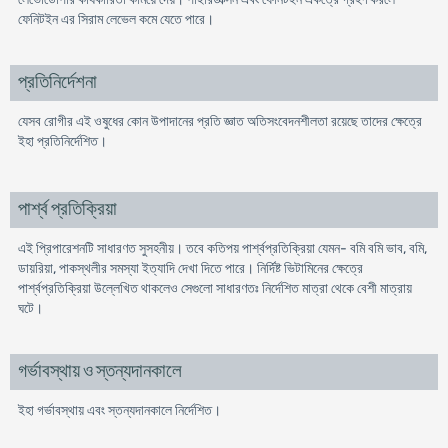
ফেনিটইন এর সিরাম লেভেল কমে যেতে পারে।
প্রতিনির্দেশনা
যেসব রোগীর এই ওষুধের কোন উপাদানের প্রতি জ্ঞাত অতিসংবেদনশীলতা রয়েছে তাদের ক্ষেত্রে
ইহা প্রতিনির্দেশিত।
পার্শ্ব প্রতিক্রিয়া
এই প্রিপারেশনটি সাধারণত সুসহনীয়। তবে কতিপয় পার্শ্বপ্রতিক্রিয়া যেমন- বমি বমি ভাব, বমি,
ডায়রিয়া, পাকস্থলীর সমস্যা ইত্যাদি দেখা দিতে পারে। নির্দিষ্ট ভিটামিনের ক্ষেত্রে
পার্শ্বপ্রতিক্রিয়া উল্লেখিত থাকলেও সেগুলো সাধারণতঃ নির্দেশিত মাত্রা থেকে বেশী মাত্রায়
ঘটে।
গর্ভাবস্থায় ও স্তন্যদানকালে
ইহা গর্ভাবস্থায় এবং স্তন্যদানকালে নিৰ্দেশিত।