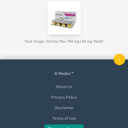
Pack Image: Jointec Max 750 mg+50 mg Tablet
↑
© Medex ™
About Us
Privacy Policy
Disclaimer
Terms of Use