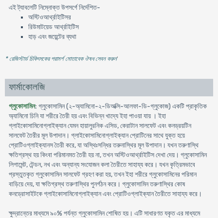
এই ট্যাবলেটি নিম্নোক্ত উপসর্গে নির্দেশিত-
অস্টিওআর্থ্রাইটিসর
রিউমাটয়েড আর্থ্রাইটিস
হাড় এবং জয়েন্টের ব্যথা
* রেজিস্টার্ড চিকিৎসকের পরামর্শ মোতাবেক ঔষধ সেবন করুন
'
ফার্মাকোলজি
গ্লুকোসামিন
: গ্লুকোসামিন (২-অ্যামিনো-২-ডিঅক্সি-আলফা-ডি-গ্লুকোজ) একটি প্রাকৃতিক
অ্যামিনো চিনি যা শরীরে তৈরী হয় এবং বিভিন্ন খাদ্যে ইহা পাওয়া যায় । ইহা
গ্লাইকোসামিনোগ্লাইক্যান যেমন হায়ালুরনিক এসিড, কেরাটান সালফেট এবং কনড্রয়টিন
সালফেট তৈরীর মূল উপাদান। গ্লাইকোসামিনোগ্লাইক্যান প্রোটিনের সাথে যুক্ত হয়ে
প্রোটিওগ্লাইক্যানস তৈরী করে, যা অস্থিঃসন্ধির তরুনাস্থির মূল উপাদান। যখন তরুণাস্থি
ক্ষতিগ্রস্থ হয় কিংবা পরিমানমত তৈরী হয় না, তখন অস্টিওআর্থ্রাইটিস দেখা দেয়। গ্লুকোসামিন
লিগামেন্ট, টেন্ডন, নখ এবং অন্যান্য সংযোজন কলা তৈরীতে সাহায্য করে। যখন কৃত্রিমভাবে
প্রস্তুতকৃত গ্লুকোসামিন সালফেট গ্রহণ করা হয়, তখন ইহা শরীরে গ্লুকোসামিনের পরিমান
বাড়িয়ে দেয়, যা ক্ষতিগ্রস্থ তরুণাস্থির পুনর্গঠন করে। গ্লুকোসামিন তরুণাস্থির কোষ
কনড্রোসাইটকে গ্লাইকোসামিনোগ্লাইক্যান এবং প্রোটিওগ্লাইক্যান তৈরীতে সাহায্য করে।
ক্ষুদ্রান্তের মাধ্যমে ৯০% পর্যন্ত গ্লুকোসামিন শোষিত হয়। এটি সাধারণত যকৃত এর মাধ্যমে