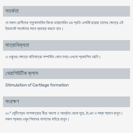
সতর্কতা
যে সকল রোগীদের গ্লুকোসামিন কিংবা ডায়াসেরিন এর প্রতি এলার্জি রয়েছে তাদের ক্ষেত্রে এই
ট্যাবলেট সতর্কতার সাথে ব্যবহার করতে হবে।
মাত্রাধিক্যতা
এ ওষুধের ক্ষেত্রে অতিমাত্রা সম্পর্কিত কোন তথ্য এখনো প্রকাশিত হয়নি।
থেরাপিউটিক ক্লাস
Stimulation of Cartilage formation
সংরক্ষণ
৩০° সেন্টিগ্রেড তাপমাত্রার নীচে আলো ও আর্দ্রতা থেকে দূরে, ঠাণ্ডা ও শুষ্ক স্থানে রাখুন।
সকল প্রকার ওষুধ শিশুদের নাগালের বাইরে রাখুন।