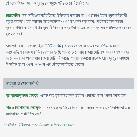
মেটাবোলাইজড হয় এবং মুত্রের মাধ্যমে শরীর থেকে নি:সরিত হয়।
ডায়াসেরিন
: ইহা অস্টিওআর্থ্রাইটিসের চিকিৎসায় ব্যবহার হয়। এছাড়াও ইহার প্রদাহ বিরোধী
ক্রিয়া রয়েছে। ইহা সরাসরি ইন্টারলিউকিন-১ এর উৎপাদন বন্ধ করে, যেটি কার্টিলেজ ক্ষয়ের
প্রধান সাইটোকাইন। ইহার সুনির্দিষ্ট ক্রিয়ার জন্য ইহা হাড়ের সংযোগস্থলের কার্টিলেজ ক্ষয় রোধে
ব্যবহৃত হয়।
ডায়াসেরিন এর বায়োএভেইলাবিলিটি ৫৬%। খাবারের সাথে একত্রে খেলে পিক প্লাজমা
কনসেনট্রেশন কমে যায় কিন্তু শোষন ২৫% পর্যন্ত বেড়ে যায়। ডায়াসেরিন খাবারের সাথে গ্রহন
করলে ভাল ফল পাওয়া যায়। ডায়াসেরিন লিভারের মাধ্যমে মেটাবোলাইজড হয়। মুত্রের মাধ্যমে
নি:সরিত হয় যা ৩৫% ও ৬০% এর মেটাবোলাইটসের ক্ষেত্রে।
মাত্রা ও সেবনবিধি
প্রাপ্তবয়ষ্কদের ক্ষেত্রে
: একটি করে ট্যাবলেটি দিনে দুইবার খাবারের সাথে গ্রহণ করতে হবে।
শিশু ও কিশোরদের ক্ষেত্রে
: ১৮ বছর বয়সের নিচে শিশু ও কিশোরদের ক্ষেত্রে এর নিরাপত্তা এবং
কার্যকারিতা প্রতিষ্ঠিত হয়নি।
* রেজিস্টার্ড চিকিৎসকের পরামর্শ মোতাবেক ঔষধ সেবন করুন
'