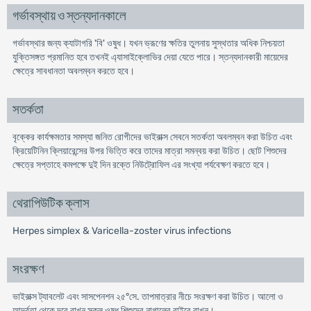
গর্ভাবস্থায় ও স্তন্যদানকালে
গর্ভাবস্থার জন্য ক্যাটাগরি 'বি' ওষুধ। যখন ভ্রূণের ক্ষতির তুলনায় সুস্থতার অধিক নিশ্চয়তা
যুক্তিসঙ্গত প্রমানিত হবে তখনই এ্যাসাইক্লোভির দেয়া যেতে পারে। স্তন্যদানকারী মায়েদের
ক্ষেত্রে সাবধানতা অবলম্বন করতে হবে।
সতর্কতা
বৃক্কের কার্যক্ষমতার সমস্যা জনিত রোগীদের ভাইরাক্স সেবনে সতর্কতা অবলম্বন করা উচিত এবং
ক্রিয়েটিনিন ক্লিয়ারেন্সের উপর ভিত্তি করে তাদের মাত্রা সমন্বয় করা উচিত। ছোট শিশুদের
ক্ষেত্রে সপ্তাহে কমপক্ষে দুই দিন রক্তে নিউট্রোফিল এর সংখ্যা পর্যবেক্ষণ করতে হবে।
থেরাপিউটিক ক্লাস
Herpes simplex & Varicella-zoster virus infections
সংরক্ষণ
ভাইরাক্স ট্যাবলেট এবং সাসপেনশন ২৫°সে. তাপমাত্রার নীচে সংরক্ষণ করা উচিত। আলো ও
আর্দ্রতা থেকে দূরে রাখুন সকল ওষুধ শিশুদের নাগালের বাইরে রাখুন।