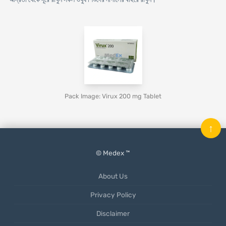
Pack Image: Virux 200 mg Tablet
↑
© Medex ™
About Us
Privacy Policy
Disclaimer