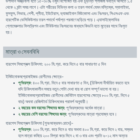
উপাদান অস্ত্রনালী হতে ১৫-৩০% ওষুধ বিশোষিত হয় এবং চূড়ান্ত প্লাজমা ঘনত্বে আসতে ১.৫
থেকে ২ ঘন্টা সময় লাগে। এটা শরীরের বিভিন্ন কলা ও তরল পদার্থ যেমন মস্তিষ্ক, স্যালাইভা,
ফুসফুস, লিভার, পেশী, প্লীহা, ইউটেরাস, ভ্যাজাইনাল মিউকোসা এবং নিঃসরন, সিএসএফ এবং
হারপেটিক ভেসিকিউলার তরল পদার্থে পর্যাপ্ত পরমাণে ছড়িয়ে পড়ে। এ্যাসাইক্লোভির
গ্লোমেরুলার ফিলট্রেশন এবং টিবিউলার নিঃসরনের মাধ্যমে কিডনি হতে মূত্রের সাথে নিঃসৃত
হয়।
মাত্রা ও সেবনবিধি
হারপেস সিমপ্লেক্স চিকিৎসা: ২০০ মি.গ্রা. করে দিনে ৫ বার সাধারণত ৫ দিন
ইমিউনোকমপ্রোমাইজড রোগীদের ক্ষেত্রে-
পূর্ণবয়স্ক
: ৪০০ মি.গ্রা. দিনে ৫ বার সাধারণত ৫ দিন, (চিকিৎসা দীর্ঘায়িত করতে হবে
যদি চিকিৎসাকালীন সময়ে নতুন গোটা দেখা যায় বা রোগ সম্পূর্ণ ভালো না হয়।
ইমিউনোকমপ্রোমাইজড রোগীদের জেনিটাল হারপেসের ক্ষেত্রে ৮০০ মি.গ্রা. দিনে ৫
বার) অথবা রেজিস্টার্ড চিকিৎসকের পরামর্শ অনুযায়ী।
২ বছরের কম বয়সের শিশুদের জন্য
: পূর্ণবয়স্কদের অর্ধেক মাত্রা।
২ বছরের বেশি বয়সের শিশুদের জন্য
: পূর্ণবয়স্কদের মাত্রা প্রযোজ্য হবে।
হারপেস সিমপ্লেক্স চিকিৎসা (পুনঃআক্রমন রোধে)-
পূর্ণবয়স্ক
: ২০০ মি.গ্রা. করে দিনে ৪ বার অথবা ৪০০ মি.গ্রা. করে দিনে ২ বার, সম্ভব
হলে মাত্রা কমিয়ে ২০০ মিগ্রা করে দিনে ২ বা ৩ বার এবং প্রতি ৬-১২ মাস অন্তর