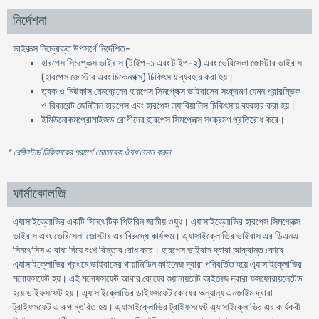
নির্দেশনা
ভাইরাক্স নিম্নোক্ত উপসর্গে নির্দেশিত-
হারপেস সিমপ্লেক্স ভাইরাস (টাইপ-১ এবং টাইপ-২) এবং ভেরিসেলা জোস্টার ভাইরাস
(হারপেস জোস্টার এবং চিকেনপক্স) চিকিৎসায় ব্যবহার করা হয়।
ত্বক ও মিউকাস মেমব্রেনের হারপেস সিমপ্লেক্স ভাইরাসের সংক্রমণ যেমন প্রারম্ভিক
ও রিকারেন্ট জেনিটাল হারপেস এবং হারপেস ল্যাবিয়ালিস চিকিৎসায় ব্যবহার করা হয়।
ইমিউনোকমপ্রোমাইজড রোগীদের হারপেস সিমপ্লেক্স সংক্রমণ প্রতিরোধ করে।
* রেজিস্টার্ড চিকিৎসকের পরামর্শ মোতাবেক ঔষধ সেবন করুন
'
ফার্মাকোলজি
এ্যাসাইক্লোভির একটি সিনথেটিক পিউরিন জাতীয় ওষুধ। এ্যাসাইক্লোভির হারপেস সিমপ্লেক্স
ভাইরাস এবং ভেরিসেলা জোস্টার এর বিরুদ্ধে কার্যক্ষম। এ্যাসাইক্লোভির ভাইরাস এর ডিএনএ
সিনথেসিস এ বাধা দিয়ে বংশ বিস্তার রোধ করে। হারপেস ভাইরাস দ্বারা আক্রান্ত কোষে
এ্যাসাইক্লোভির প্রথমে ভাইরাসের থায়ামিডিন কাইনেজ দ্বারা পরিবর্তিত হয়ে এ্যাসাইক্লোভির
মনোফসফেট হয়। এই মনোফসফেট আবার কোষের শুয়ানায়লেট কাইনেজ দ্বারা ফসফোরায়লেটেড
হয়ে ডাইফসফেট হয়। এ্যাসাইক্লোভির ডাইফসফেট কোষের অন্যান্য এনজাইম দ্বারা
ট্রাইফসফেট এ রূপান্তরিত হয়। এ্যাসাইক্লোভির ট্রাইফসফেট এ্যাসাইক্লোভির এর কার্যকরী