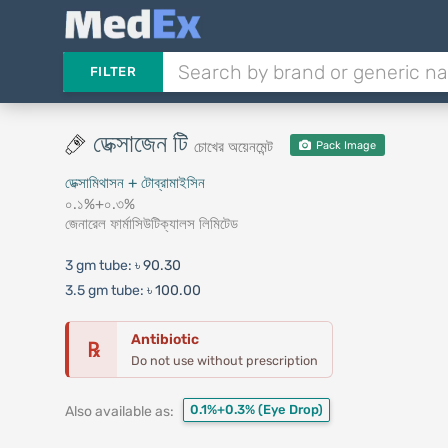
FILTER
ডেক্সাজেন টি
চোখের অয়েনমেন্ট
Pack Image
ডেক্সামিথাসন + টোব্রামাইসিন
০.১%+০.৩%
জেনারেল ফার্মাসিউটিক্যালস লিমিটেড
3 gm tube:
৳ 90.30
3.5 gm tube:
৳ 100.00
Antibiotic
℞
Do not use without prescription
0.1%+0.3%
(Eye Drop)
Also available as: