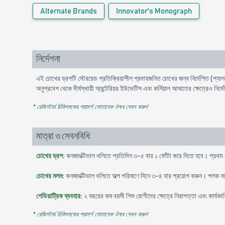
Alternate Brands
Innovator's Monograph
নির্দেশনা
এই চোখের ড্রপটি স্টেরয়েড প্রতিক্রিয়াশীল প্রদাহজনিত চোখের জন্য নির্দেশিত (প্যালপ
অনুপ্রবেশ থেকে দীর্ঘস্থায়ী অ্যন্টেরিয়র ইউভেটিস এবং কর্নিয়াল আঘাতের ক্ষেত্রেও ন
* রেজিস্টার্ড চিকিৎসকের পরামর্শ মোতাবেক ঔষধ সেবন করুন
'
মাত্রা ও সেবনবিধি
চোখের ড্রপ
: কনজাংক্টিভাল থলিতে প্রতিদিন ৩-৫ বার ১ ফোঁটা করে দিতে হবে। প্রথম ২৪
চোখের মলম
: কনজাংক্টিভাল থলিতে অল্প পরিমাণে দিনে ৩-৪ বার প্রয়োগ করুন। পলক ন
পেডিয়াট্রিক ব্যবহার
: ২ বছরের কম বয়সী শিশু রোগীদের ক্ষেত্রে নিরাপত্তা এবং কার্যকার
* রেজিস্টার্ড চিকিৎসকের পরামর্শ মোতাবেক ঔষধ সেবন করুন
'