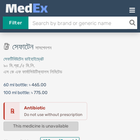
Filter
সেফাটেন
সাসপেনশন
সেফটিবিউটেন ডাইহাইড্রেট
৯০ মি.গ্রা./৫ মি.লি.
এস কে এফ ফার্মাসিউটিক্যালস লিমিটেড
60 ml bottle:
৳ 465.00
100 ml bottle:
৳ 775.00
Antibiotic
℞
Do not use without prescription
This medicine is unavailable