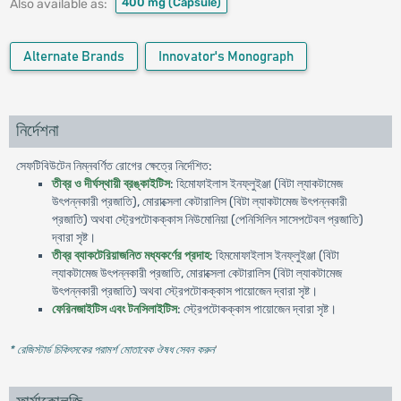
400 mg
(Capsule)
Also available as:
Alternate Brands
Innovator's Monograph
নির্দেশনা
সেফটিবিউটেন নিম্নবর্ণিত রোগের ক্ষেত্রে নির্দেশিত:
তীব্র ও দীর্ঘস্থায়ী ব্রঙ্কাইটিস
: হিমোফাইলাস ইনফ্লুইঞ্জা (বিটা ল্যাকটামেজ
উৎপন্নকারী প্রজাতি), মোরাক্সেলা কেটারালিস (বিটা ল্যাকটামেজ উৎপন্নকারী
প্রজাতি) অথবা স্ট্রেপটোকক্কাস নিউমোনিয়া (পেনিসিলিন সাসেপটেবল প্রজাতি)
দ্বারা সৃষ্ট।
তীব্র ব্যাকটেরিয়াজনিত মধ্যকর্ণের প্রদাহ
: হিমমোফাইলাস ইনফ্লুইঞ্জা (বিটা
ল্যাকটামেজ উৎপন্নকারী প্রজাতি, মোরাক্সেলা কেটারালিস (বিটা ল্যাকটামেজ
উৎপন্নকারী প্রজাতি) অথবা স্ট্রেপটোকক্কাস পায়োজেন দ্বারা সৃষ্ট।
ফেরিনজাইটিস এবং টনসিলাইটিস
: স্ট্রেপটোকক্কাস পায়োজেন দ্বারা সৃষ্ট।
* রেজিস্টার্ড চিকিৎসকের পরামর্শ মোতাবেক ঔষধ সেবন করুন
'