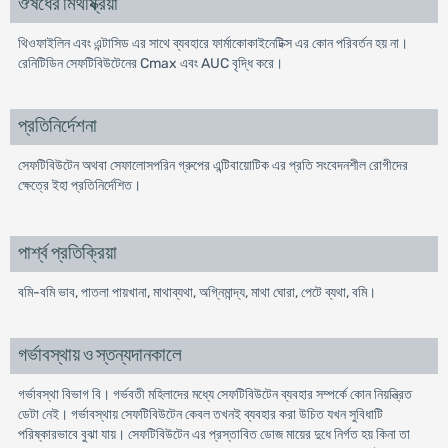
ঔষধের মিথষ্ক্রিয়া
থিওফাইলিন এবং এন্টাসিড এর সাথে ব্যবহারে ফার্মাকোকাইনেটিক্স এর কোন পরিবর্তন হয় না।
রেনিটিডিন সেফটিবিউটেনের Cmax এবং AUC বৃদ্ধি করে।
প্রতিনির্দেশনা
সেফটিবিউটেন অথবা সেফালোসপরিন গ্রুপের এন্টিবায়োটিক এর প্রতি সংবেদনশীল রোগীদের
ক্ষেত্রে ইহা প্রতিনির্দেশিত।
পার্শ্ব প্রতিক্রিয়া
বমি-বমি ভাব, পাতলা পায়খানা, মাথাব্যথা, অগ্নিমান্দ্য, মাথা ঘোরা, পেটে ব্যথা, বমি।
গর্ভাবস্থায় ও স্তন্যদানকালে
গর্ভাবস্থা বিভাগ বি। গর্ভবতী মহিলাদের মধ্যে সেফটিবিউটেন ব্যবহার সম্পর্কে কোন নিয়ন্ত্রিত
ডেটা নেই। গর্ভাবস্থায় সেফটিবিউটেন কেবল তখনই ব্যবহার করা উচিত যখন সুবিধাটি
পরিষ্কারভাবে বুঝা যায়। সেফটিবিউটেন এর প্রস্তাবিত ডোজ মায়ের দুধে নির্গত হয় কিনা তা