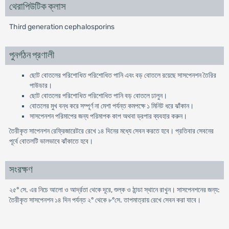
থেরাপিউটিক ক্লাস
Third generation cephalosporins
পুনর্গঠন প্রণালী
ছোট বোতলের পরিশোধিত পরিশোধিত পানি এবং বড় বোতলে রয়েছে সাসপেনশন তৈরির
পাউডার।
ছোট বোতলের পরিশোধিত পরিশোধিত পানি বড় বোতলে ঢালুন।
বোতলের মুখ বন্ধ করে সম্পূর্ণ না মেশা পর্যন্ত কমপক্ষে ১ মিনিট ধরে ঝাঁকান।
সাসপেনশন পরিমাপের জন্য পরিমাপক কাপ অথবা ড্রপার ব্যবহার করুন।
তৈরীকৃত সাপেনশন রেফ্রিজারেটরে রেখে ১৪ দিনের মধ্যে সেবন করতে হবে। প্রতিবার সেবনের
পূর্বে বোতলটি ভালভাবে ঝাঁকাতে হবে।
সংরক্ষণ
২৫° সে. এর নিচে আলো ও আর্দ্রতা থেকে দূরে, শুল্ক ও ঠান্ডা স্থানে রাখুন। সাসপেনশনের জন্য:
তৈরীকৃত সাসপেনশন ১৪ দিন পর্যন্ত ২° থেকে ৮°সে. তাপমাত্রায় রেখে সেবন করা যাবে।