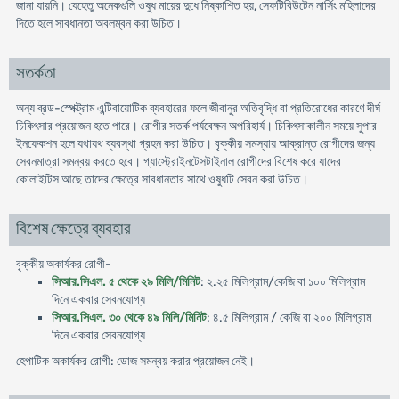
জানা যায়নি। যেহেতু অনেকগুলি ওষুধ মায়ের দুধে নিষ্কাশিত হয়, সেফটিবিউটেন নার্সিং মহিলাদের
দিতে হলে সাবধানতা অবলম্বন করা উচিত।
সতর্কতা
অন্য ব্রড-স্পেক্ট্রাম এন্টিবায়োটিক ব্যবহারের ফলে জীবানুর অতিবৃদ্ধি বা প্রতিরোধের কারণে দীর্ঘ
চিকিৎসার প্রয়োজন হতে পারে। রোগীর সতর্ক পর্যবেক্ষন অপরিহার্য। চিকিৎসাকালীন সময়ে সুপার
ইনফেকশন হলে যথাযথ ব্যবস্থা গ্রহন করা উচিত। বৃক্কীয় সমস্যায় আক্রান্ত রোগীদের জন্য
সেবনমাত্রা সমন্বয় করতে হবে। গ্যাস্ট্রোইনটেসটাইনাল রোগীদের বিশেষ করে যাদের
কোলাইটিস আছে তাদের ক্ষেত্রে সাবধানতার সাথে ওষুধটি সেবন করা উচিত।
বিশেষ ক্ষেত্রে ব্যবহার
বৃক্কীয় অকার্যকর রোগী-
সিআর.সিএল. ৫ থেকে ২৯ মিলি/মিনিট
: ২.২৫ মিলিগ্রাম/কেজি বা ১০০ মিলিগ্রাম
দিনে একবার সেবনযোগ্য
সিআর.সিএল. ৩০ থেকে ৪৯ মিলি/মিনিট
: ৪.৫ মিলিগ্রাম / কেজি বা ২০০ মিলিগ্রাম
দিনে একবার সেবনযোগ্য
হেপাটিক অকার্যকর রোগী: ডোজ সমন্বয় করার প্রয়োজন নেই।