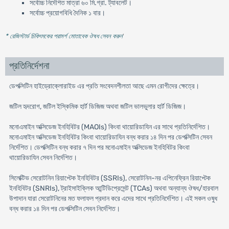
সর্বোচ্চ নির্দেশিত মাত্রা ৬০ মি.গ্রা. ট্যাবলেট।
সর্বোচ্চ প্রয়োগবিধি দৈনিক ১ বার।
* রেজিস্টার্ড চিকিৎসকের পরামর্শ মোতাবেক ঔষধ সেবন করুন
'
প্রতিনির্দেশনা
ডেপক্সিটিন হাইড্রোক্লোরাইড এর প্রতি সংবেদনশীলতা আছে এমন রোগীদের ক্ষেত্রে।
জটিল হৃদরোগ, জটিল ইস্কিমিক হার্ট ডিজিজ অথবা জটিল ভালভুলার হার্ট ডিজিজ।
মনোএমাইন অক্সিডেজ ইনহিবিটর (MAOIs) কিংবা থায়োরিডাযিন এর সাথে প্রতিনির্দেশিত।
মনোএমাইন অক্সিডেজ ইনহিবিটর কিংবা থায়োরিডাযিন বন্ধ করার ১৪ দিন পর ডেপক্সিটিন সেবন
নির্দেশিত। ডেপক্সিটিন বন্ধ করার ৭ দিন পর মনোএমাইন অক্সিডেজ ইনহিবিটর কিংবা
থায়োরিডাযিন সেবন নির্দেশিত।
সিলেক্টিভ সেরোটনিন রিয়াপ্টেক ইনহিবিটর (SSRIs), সেরোটনিন-নর এপিনেফ্রিন রিয়াপ্টেক
ইনহিবিটর (SNRIs), ট্রাইসাইক্লিক আন্টিডিপ্রেসেন্ট (TCAs) অথবা অন্যান্য ঔষধ/হারবাল
উপাদান যারা সেরোটনিনের মত ফলাফল প্রদান করে এদের সাথে প্রতিনির্দেশিত। এই সকল ওষুধ
বন্ধ করার ১৪ দিন পর ডেপক্সিটিন সেবন নির্দেশিত।