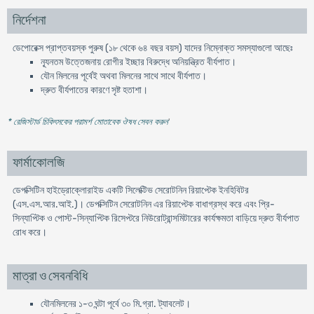
নির্দেশনা
ডেপোরেক্স প্রাপ্তবয়স্ক পুরুষ (১৮ থেকে ৬৪ বছর বয়স) যাদের নিম্নোক্ত সমস্যাগুলো আছেঃ
ন্যূনতম উত্তেজনায় রোগীর ইচ্ছার বিরুদ্ধে অনিয়ন্ত্রিত বীর্যপাত।
যৌন মিলনের পূর্বেই অথবা মিলনের সাথে সাথে বীর্যপাত।
দ্রুত বীর্যপাতের কারণে সৃষ্ট হতাশা।
* রেজিস্টার্ড চিকিৎসকের পরামর্শ মোতাবেক ঔষধ সেবন করুন
'
ফার্মাকোলজি
ডেপক্সিটিন হাইড্রোক্লোরাইড একটি সিলেক্টিভ সেরোটনিন রিয়াপ্টেক ইনহিবিটর
(এস.এস.আর.আই.)। ডেপক্সিটিন সেরোটনিন এর রিয়াপ্টেক বাধাগ্রস্থ করে এবং প্রি-
সিন্যাপ্টিক ও পোস্ট-সিন্যাপ্টিক রিসেপ্টরে নিউরোট্রান্সমিটারের কার্যক্ষমতা বাড়িয়ে দ্রুত বীর্যপাত
রোধ করে।
মাত্রা ও সেবনবিধি
যৌনমিলনের ১-৩ ঘন্টা পূর্বে ৩০ মি.গ্রা. ট্যাবলেট।