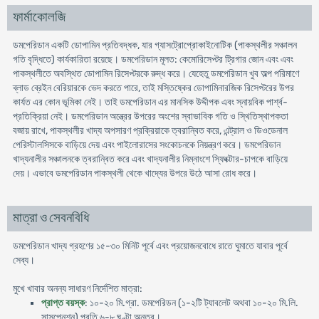
ফার্মাকোলজি
ডমপেরিডান একটি ডােপামিন প্রতিবদ্ধক, যার গ্যাসট্রোপ্রােকাইনােটিক (পাকস্থলীর সঞ্চালন
গতি বৃদ্ধিতে) কার্যকারিতা রয়েছে। ডমপেরিডান মূলত: কেমােরিসেপ্টর ট্রিগার জোন এবং এবং
পাকস্থলীতে অবস্থিত ডােপামিন রিসেপ্টরকে রুদ্ধ করে। যেহেতু ডমপেরিডান খুব অল্প পরিমাণে
ব্লাড ব্রেইন বেরিয়ারকে ভেদ করতে পারে, তাই মস্তিষ্কের ডােপামিনারজিক রিসেপ্টরের উপর
কার্যত এর কোন ভূমিকা নেই। তাই ডমপেরিডান এর মানসিক উদ্দীপক এবং স্নায়বিক পার্শ্ব-
প্রতিক্রিয়া নেই। ডমপেরিডান অন্ত্রের উপরের অংশের স্বাভাবিক গতি ও স্থিতিস্থাপকতা
বজায় রাখে, পাকস্থলীর খাদ্য অপসারণ প্রক্রিয়াকে ত্বরান্বিত করে, এন্ট্রাল ও ডিওডেনাল
পেরিস্টালসিসকে বাড়িয়ে দেয় এবং পাইলােরাসের সংকোচনকে নিয়ন্ত্রণ করে। ডমপেরিডান
খাদ্যনালীর সঞ্চালনকে ত্বরান্বিত করে এবং খাদ্যনালীর নিম্নাংশে স্ফিংক্টার-চাপকে বাড়িয়ে
দেয়। এভাবে ডমপেরিডান পাকস্থলী থেকে খাদ্যের উপরে উঠে আসা রােধ করে।
মাত্রা ও সেবনবিধি
ডমপেরিডান খাদ্য গ্রহণের ১৫-৩০ মিনিট পূর্বে এবং প্রয়োজনবােধে রাতে ঘুমাতে যাবার পূর্বে
সেব্য।
মুখে খাবার অনন্য সাধারণ নির্দেশিত মাত্রা:
প্রাপ্ত বয়স্ক
: ১০-২০ মি.গ্রা. ডমপেরিডন (১-২টি ট্যাবলেট অথবা ১০-২০ মি.লি.
সাসপেনশন) প্রতি ৬-৮ ঘণ্টা অন্তর।