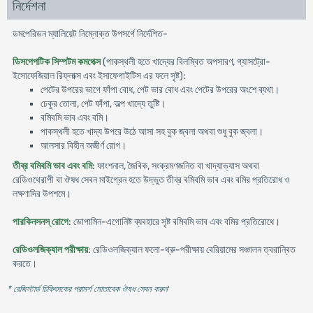
নির্দেশনা
ডমপেরিডন ম্যালিয়েট নিম্নোক্ত উপসর্গে নির্দেশিত-
ডিসপেপটিক সিম্পটম কমপেক্স
(পাকস্থলী হতে খাদ্যের বিলম্বিত অপসারণ, গ্যাসট্রো-
ইসােফেজিয়াল রিফ্লাক্স এবং ইসাফেগাইটিস এর ফলে সৃষ্ট):
পেটের উপরের ভাগে ফাঁপা বােধ, পেট ভার বােধ এবং পেটের উপরের অংশে ব্যথা।
ঢেকুর তােলা, পেট ফাঁপা, অল্প খাদ্যে তুষ্টি।
বমিবমি ভাব এবং বমি।
পাকস্থলী হতে খাদ্য উপরে উঠে আসা সহ বুক জ্বলা অথবা শুধু বুক জ্বলা।
আলসার বিহীন অজীর্ণ রােগ।
তীব্র বমিবমি ভাব এবং বমি
: ফাংশনাল, জৈবিক, সংক্রমণজনিত বা খাদ্যাভ্যাস অথবা
রেডিওথেরাপী বা ঔষধ সেবন মাইগ্রেন হতে উদ্ভুত তীব্র বমিবমি ভাব এবং বমির প্রতিরােধ ও
লক্ষণাদির উপশমে।
পারকিনসনস্ রোগে
: ডােপামিন-এগােনিষ্ট ব্যবহারে সৃষ্ট বমিবমি ভাব এবং বমির প্রতিরােধে।
রেডিওলজিক্যাল পরীক্ষায়
: রেডিওলজিক্যাল ফলো-থ্রু-পরীক্ষায় বেরিয়ামের সঞ্চালন ত্বরান্বিত
করতে।
* রেজিস্টার্ড চিকিৎসকের পরামর্শ মোতাবেক ঔষধ সেবন করুন
'