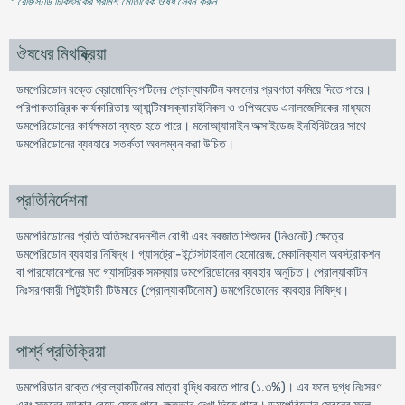
* রেজিস্টার্ড চিকিৎসকের পরামর্শ মোতাবেক ঔষধ সেবন করুন
'
ঔষধের মিথষ্ক্রিয়া
ডমপেরিডােন রক্তে ব্রোমােক্রিপটিনের প্রােল্যাকটিন কমানাের প্রবণতা কমিয়ে দিতে পারে।
পরিপাকতান্ত্রিক কার্যকারিতায় আ্যান্টিমাসক্যারাইনিকস ও ওপিঅয়েড এনালজেসিকের মাধ্যমে
ডমপেরিডােনের কার্যক্ষমতা ব্যহত হতে পারে। মনােআ্যামাইন অক্সাইডেজ ইনহিবিটরের সাথে
ডমপেরিডােনের ব্যবহারে সতর্কতা অবলম্বন করা উচিত।
প্রতিনির্দেশনা
ডমপেরিডােনের প্রতি অতিসংবেদনশীল রােগী এবং নবজাত শিশুদের (নিওনেট) ক্ষেত্রে
ডমপেরিডােন ব্যবহার নিষিদ্ধ। গ্যাসট্রো-ইন্টেসটাইনাল হেমােরেজ, মেকানিক্যাল অবস্ট্রাকশন
বা পারফোরেশনের মত গ্যাসট্রিক সমস্যায় ডমপেরিডোনের ব্যবহার অনুচিত। প্রােল্যাকটিন
নিঃসরণকারী পিটুইটারী টিউমারে (প্রোল্যাকটিনােমা) ডমপেরিডােনের ব্যবহার নিষিদ্ধ।
পার্শ্ব প্রতিক্রিয়া
ডমপেরিডান রক্তে প্রােল্যাকটিনের মাত্রা বৃদ্ধি করতে পারে (১.৩%)। এর ফলে দুগ্ধ নিঃসরণ