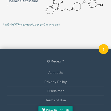
Chemical Structure
:
* রেজিস্টার্ড চিকিৎসকের পরামর্শ মোতাবেক ঔষধ সেবন করুন
'
↑
© Medex ™
About Us
Privacy Policy
Disclaimer
Terms of Use
Mobile App
View In English