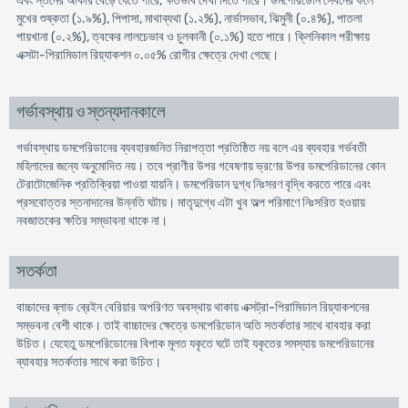
এবং স্তনের আকার বেড়ে যেতে পারে, ক্ষতভাব দেখা দিতে পারে। ডমপেরিডােন সেবনের ফলে
মুখের শুষ্কতা (১.৯%), পিপাসা, মাথাব্যথা (১.২%), নার্ভাসভাব, ঝিমুনী (০.৪%), পাতলা
পায়খানা (০.২%), ত্বকের লালচেভাব ও চুলকানী (০.১%) হতে পারে। ক্লিনিকাল পরীক্ষায়
এক্সটা-পিরামিডাল রিয়্যাকশন ০.০৫% রােগীর ক্ষেত্রে দেখা গেছে।
গর্ভাবস্থায় ও স্তন্যদানকালে
গর্ভাবস্থায় ডমপেরিডানের ব্যবহারজনিত নিরাপত্তা প্রতিষ্ঠিত নয় বলে এর ব্যবহার গর্ভবতী
মহিলাদের জন্যে অনুমােদিত নয়। তবে প্রাণীর উপর গবেষণায় ভ্রণের উপর ডমপেরিডানের কোন
টেরাটোজেনিক প্রতিক্রিয়া পাওয়া যায়নি। ডমপেরিডান দুগ্ধ নিঃসরণ বৃদ্ধি করতে পারে এবং
প্রসবােত্তর স্তনাদানের উন্নতি ঘটায়। মাতৃদুগ্ধে এটা খুব অল্প পরিমাণে নিঃসরিত হওয়ায়
নবজাতকের ক্ষতির সম্ভাবনা থাকে না।
সতর্কতা
বাচ্চাদের ব্লাড ব্রেইন বেরিয়ার অপরিণত অবস্থায় থাকায় এক্সট্রা-পিরামিডাল রিয়্যাকশনের
সম্ভবনা বেশী থাকে। তাই বাচ্চাদের ক্ষেত্রে ডমপেরিডােন অতি সতর্কতার সাথে বাবহার করা
উচিত। যেহেতু ডমপেরিডোনের বিপাক মূলত যকৃতে ঘটে তাই যকৃতের সমস্যায় ডমপেরিডানের
ব্যাবহার সতর্কতার সাথে করা উচিত।