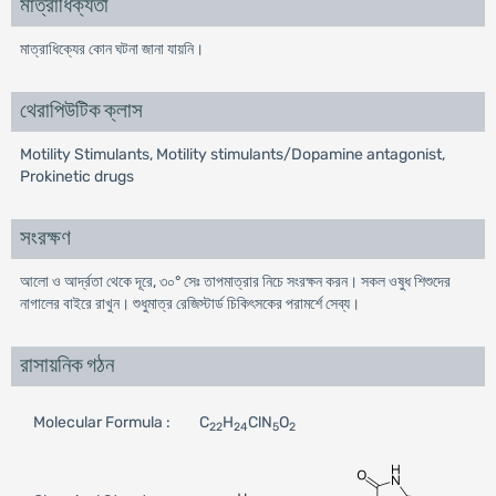
মাত্রাধিক্যতা
মাত্রাধিক্যের কোন ঘটনা জানা যায়নি।
থেরাপিউটিক ক্লাস
Motility Stimulants, Motility stimulants/Dopamine antagonist,
Prokinetic drugs
সংরক্ষণ
আলাে ও আর্দ্রতা থেকে দূরে, ৩০° সেঃ তাপমাত্রার নিচে সংরক্ষন করন। সকল ওষুধ শিশুদের
নাগালের বাইরে রাখুন। শুধুমাত্র রেজিস্টার্ড চিকিৎসকের পরামর্শে সেব্য।
রাসায়নিক গঠন
Molecular Formula :
C
H
ClN
O
22
24
5
2