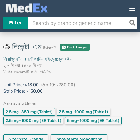
Filter
লিজেন্টা-এম
ট্যাবলেট
Pack Images
লিনাগ্লিপটিন + মেটফরমিন হাইড্রোক্লোরাইড
২.৫ মি.গ্রা.+৫০০ মি.গ্রা.
নিপ্রো জেএমআই ফার্মা লিমিটেড
Unit Price:
৳ 13.00
(6 x 10: ৳ 780.00)
Strip Price:
৳ 130.00
Also available as:
2.5 mg+850 mg
(Tablet)
2.5 mg+1000 mg
(Tablet)
2.5 mg+1000 mg
(ER Tablet)
5 mg+1000 mg
(ER Tablet)
Alternate Brands
Innovator's Monograph