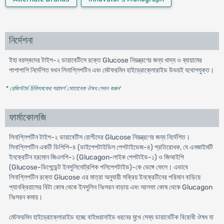
নির্দেশনা
ইহা বয়স্কদের টাইপ-২ ডায়াবেটিসে রক্তে Glucose নিয়ন্ত্রণের জন্য খাদ্য ও ব্যায়ামের
পাশাপাশি নির্দেশিত যখন লিনাগ্লিপটিন এবং মেটফরমিন হাইড্রোক্লোরাইড উভয়ই যথোপযুক্ত।
* রেজিস্টার্ড চিকিৎসকের পরামর্শ মোতাবেক ঔষধ সেবন করুন
'
ফার্মাকোলজি
লিনাগ্লিপটিন টাইপ-২ ডায়াবেটিস রোগীদের Glucose নিয়ন্ত্রণের জন্য নির্দেশিত।
লিনাগ্লিপটিন একটি ডিপিপি-৪ (ডাইপেপটাইডিল পেপটাইডেজ-৪) প্রতিরোধক, যে এনজাইমটি
ইনক্রেটিন হরমোন জিএলপি-১ (Glucagon-লাইক পেপটাইড-১) ও জিআইপি
(Glucose-ডিপেন্ডেন্ট ইনসুলিনোট্রপিক পলিপেপটাইড)-কে ভেঙ্গে ফেলে। এভাবে
লিনাগ্লিপটিন রক্তে Glucose এর মাত্রা অনুযায়ী সক্রিয় ইনক্রেটিনের পরিমান বাড়িয়ে
প্যানক্রিয়াসের বিটা কোষ থেকে ইনসুলিন নিঃসরন বাড়ায় এবং আলফা কোষ থেকে Glucagon
নিঃসরন কমায়।
মেটফরমিন হাইড্রোক্লোরাইড হচ্ছে বাইগুয়ানাইড ধরনের মুখে সেব্য ডায়াবেটিক বিরোধী ঔষধ যা