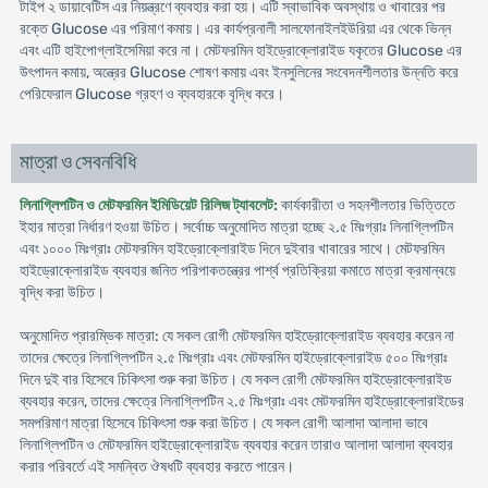
টাইপ ২ ডায়াবেটিস এর নিয়ন্ত্রণে ব্যবহার করা হয়। এটি স্বাভাবিক অবস্থায় ও খাবারের পর
রক্তে Glucose এর পরিমাণ কমায়। এর কার্যপ্রনালী সালফোনাইলইউরিয়া এর থেকে ভিন্ন
এবং এটি হাইপোগ্লাইসেমিয়া করে না। মেটফরমিন হাইড্রোক্লোরাইড যকৃতের Glucose এর
উৎপাদন কমায়, অন্ত্রের Glucose শোষণ কমায় এবং ইনসুলিনের সংবেদনশীলতার উন্নতি করে
পেরিফেরাল Glucose গ্রহণ ও ব্যবহারকে বৃদ্ধি করে।
মাত্রা ও সেবনবিধি
লিনাগ্লিপটিন ও মেটফরমিন ইমিডিয়েট রিলিজ ট্যাবলেট:
কার্যকারীতা ও সহনশীলতার ভিত্তিতে
ইহার মাত্রা নির্ধারণ হওয়া উচিত। সর্বোচ্চ অনুমোদিত মাত্রা হচ্ছে ২.৫ মিঃগ্রাঃ লিনাগ্লিপটিন
এবং ১০০০ মিঃগ্রাঃ মেটফরমিন হাইড্রোক্লোরাইড দিনে দুইবার খাবারের সাথে। মেটফরমিন
হাইড্রোক্লোরাইড ব্যবহার জনিত পরিপাকতন্ত্রের পার্শ্ব প্রতিক্রিয়া কমাতে মাত্রা ক্রমান্বয়ে
বৃদ্ধি করা উচিত।
অনুমোদিত প্রারম্ভিক মাত্রা: যে সকল রোগী মেটফরমিন হাইড্রোক্লোরাইড ব্যবহার করেন না
তাদের ক্ষেত্রে লিনাগ্লিপটিন ২.৫ মিঃগ্রাঃ এবং মেটফরমিন হাইড্রোক্লোরাইড ৫০০ মিঃগ্রাঃ
দিনে দুই বার হিসেবে চিকিৎসা শুরু করা উচিত। যে সকল রোগী মেটফরমিন হাইড্রোক্লোরাইড
ব্যবহার করেন, তাদের ক্ষেত্রে লিনাগ্লিপটিন ২.৫ মিঃগ্রাঃ এবং মেটফরমিন হাইড্রোক্লোরাইডের
সমপরিমাণ মাত্রা হিসেবে চিকিৎসা শুরু করা উচিত। যে সকল রোগী আলাদা আলাদা ভাবে
লিনাগ্লিপটিন ও মেটফরমিন হাইড্রোক্লোরাইড ব্যবহার করেন তারাও আলাদা আলাদা ব্যবহার
করার পরিবর্তে এই সমন্বিত ঔষধটি ব্যবহার করতে পারেন।