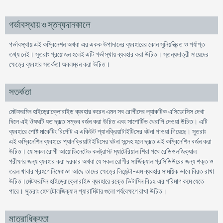
গর্ভাবস্থায় ও স্তন্যদানকালে
গর্ভাবস্থায় এই কম্বিনেশন অথবা এর একক উপাদানের ব্যবহারের কোন সুনিয়ন্ত্রিত ও পর্যাপ্ত
তথ্য নেই। সুতরাং প্রয়োজন হলেই এটি গর্ভাস্থায় ব্যবহার করা উচিত। স্তন্যদাত্রী মায়েদের
ক্ষেত্রে ব্যবহার সতর্কতা অবলম্বন করা উচিত।
সতর্কতা
মেটফরমিন হাইড্রোক্লোরাইড ব্যবহার করেন এমন সব রোগীদের ল্যাকটিক এসিডোসিস দেখা
দিলে এই ঔষধটি যত দ্রূত সম্ভব বর্জন করা উচিত এবং সাপোর্টিভ থেরাপি দেওয়া উচিত। এটি
ব্যবহারে পোষ্ট মার্কেটিং রির্পোট এ একিউট প্যানক্রিয়াটাইটিসের ঘটনা পাওয়া গিয়েছে। সুতরাং
এই কম্বিনেশিন ব্যবহারে প্যানক্রিয়াটাইটিসের ঘটনা সন্দেহ হলে দ্রূত এই কম্বিনেশিন বর্জন করা
উচিত। যে সকল রোগী আয়োডিনেটেড কনট্রাস্ট ম্যাটেরিয়াল শিরা পথে রেডিওলজিক্যাল
পরীক্ষার জন্য ব্যবহার করা দরকার অথবা যে সকল রোগীর সার্জিক্যাল প্রসিডিউরের জন্য শক্ত ও
তরল খাবার গ্রহণে নিষেধাজ্ঞা আছে তাদের ক্ষেত্রে লিজেন্টা-এম ব্যবহার সাময়িক ভাবে বিরত রাখা
উচিত।মেটফরমিন হাইড্রোক্লোরাইড ব্যবহারে রক্তে ভিটামিন বি১২ এর পরিমাণ কমে যেতে
পারে। সুতরাং হেমাটোলজিক্যাল প্যারামিটার গুলো পর্যবেক্ষণে রাখা উচিত।
মাত্রাধিক্যতা