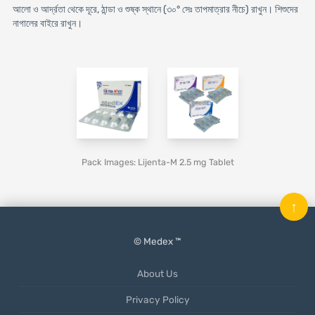
আলো ও আর্দ্রতা থেকে দূরে, ঠান্ডা ও শুষ্ক স্থানে (৩০° সেঃ তাপমাত্রার নীচে) রাখুন। শিশুদের
নাগালের বাইরে রাখুন।
Pack Images: Lijenta-M 2.5 mg Tablet
↑
© Medex ™
About Us
Privacy Policy