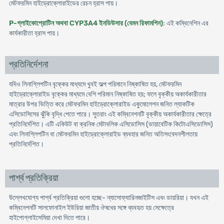
মেটফরমিন হাইড্রোক্লোরাইডের রেচন হ্রাস পায়।
P-গ্লাইকোপ্রোটিন অথবা CYP3A4 ইনডিউসার (যেমন রিফামপিন)
: এই কম্বিনেশিন এর
কার্যকারীতা হ্রাস পায়।
প্রতিনির্দেশনা
যদিও লিনাগ্লিপটিন বৃক্কের মাধ্যমে খুবই অল্প পরিমানে নিষ্কাষিত হয়, মেটফরমিন
হাইড্রোক্লোরাইড বৃক্কের মাধ্যমে বেশি পরিমান নিষ্কাষিত হয়; ফলে বৃক্কীয় অকার্যকারীতার
মাত্রার উপর ভিত্তি করে মেটফরমিন হাইড্রোক্লোরাইড একুমোলেশন জনিত ল্যাকটিক
এসিডোসিসের ঝুঁকি বৃদ্ধি পেতে পারে। সুতরাং এই কম্বিনেশনটি বৃক্কীয় অকার্যকারীতার ক্ষেত্রে
প্রতিনির্দেশিত। এটি একিউট বা ক্রনিক মেটাবলিক এসিডোসিস (ডায়াবেটিক কিটোএসিডোসিস)
এবং লিনাগ্লিপটিন বা মেটফরমিন হাইড্রোক্লোরাইড ব্যবহার জনিত অতিসংবেদনশীলতায়
প্রতিনির্দেশিত।
পার্শ্ব প্রতিক্রিয়া
উল্লেখযোগ্য পার্শ্ব প্রতিক্রিয়া গুলো হচ্ছে- ন্যাসোফ্যারিনজাইটিস এবং ডায়রিয়া। যখন এই
কম্বিনেশনটি সালফোনাইল ইউরিয়া জাতীয় ঔষধের সঙ্গে ব্যবহৃত হয় সেক্ষেত্রে
হাইপোগ্লাইসেমিয়া দেখা দিতে পারে।