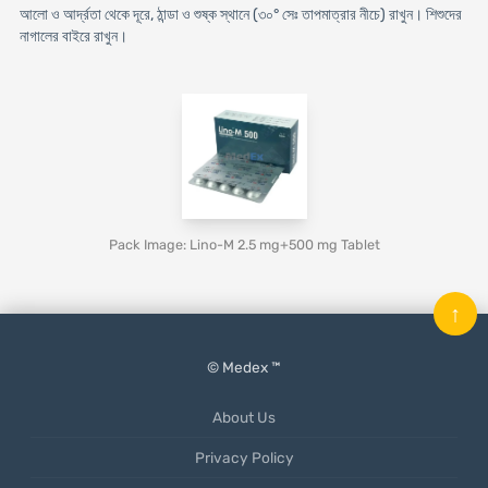
আলো ও আর্দ্রতা থেকে দূরে, ঠান্ডা ও শুষ্ক স্থানে (৩০° সেঃ তাপমাত্রার নীচে) রাখুন। শিশুদের
নাগালের বাইরে রাখুন।
Pack Image: Lino-M 2.5 mg+500 mg Tablet
↑
© Medex ™
About Us
Privacy Policy