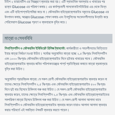
টাইপ ২ ডায়াবেটিস এর নিয়ন্ত্রণে ব্যবহার করা হয়। এটি স্বাভাবিক অবস্থায় ও খাবারের পর
রক্তে Glucose এর পরিমাণ কমায়। এর কার্যপ্রনালী সালফোনাইলইউরিয়া এর থেকে ভিন্ন
এবং এটি হাইপোগ্লাইসেমিয়া করে না। মেটফরমিন হাইড্রোক্লোরাইড যকৃতের Glucose এর
উৎপাদন কমায়, অন্ত্রের Glucose শোষণ কমায় এবং ইনসুলিনের সংবেদনশীলতার উন্নতি করে
পেরিফেরাল Glucose গ্রহণ ও ব্যবহারকে বৃদ্ধি করে।
মাত্রা ও সেবনবিধি
লিনাগ্লিপটিন ও মেটফরমিন ইমিডিয়েট রিলিজ ট্যাবলেট:
কার্যকারীতা ও সহনশীলতার ভিত্তিতে
ইহার মাত্রা নির্ধারণ হওয়া উচিত। সর্বোচ্চ অনুমোদিত মাত্রা হচ্ছে ২.৫ মিঃগ্রাঃ লিনাগ্লিপটিন
এবং ১০০০ মিঃগ্রাঃ মেটফরমিন হাইড্রোক্লোরাইড দিনে দুইবার খাবারের সাথে। মেটফরমিন
হাইড্রোক্লোরাইড ব্যবহার জনিত পরিপাকতন্ত্রের পার্শ্ব প্রতিক্রিয়া কমাতে মাত্রা ক্রমান্বয়ে
বৃদ্ধি করা উচিত।
অনুমোদিত প্রারম্ভিক মাত্রা: যে সকল রোগী মেটফরমিন হাইড্রোক্লোরাইড ব্যবহার করেন না
তাদের ক্ষেত্রে লিনাগ্লিপটিন ২.৫ মিঃগ্রাঃ এবং মেটফরমিন হাইড্রোক্লোরাইড ৫০০ মিঃগ্রাঃ
দিনে দুই বার হিসেবে চিকিৎসা শুরু করা উচিত। যে সকল রোগী মেটফরমিন হাইড্রোক্লোরাইড
ব্যবহার করেন, তাদের ক্ষেত্রে লিনাগ্লিপটিন ২.৫ মিঃগ্রাঃ এবং মেটফরমিন হাইড্রোক্লোরাইডের
সমপরিমাণ মাত্রা হিসেবে চিকিৎসা শুরু করা উচিত। যে সকল রোগী আলাদা আলাদা ভাবে
লিনাগ্লিপটিন ও মেটফরমিন হাইড্রোক্লোরাইড ব্যবহার করেন তারাও আলাদা আলাদা ব্যবহার
করার পরিবর্তে এই সমন্বিত ঔষধটি ব্যবহার করতে পারেন।