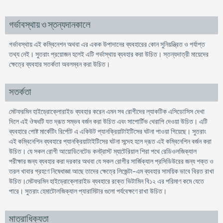
গর্ভাবস্থায় ও স্তন্যদানকালে
গর্ভাবস্থায় এই কম্বিনেশন অথবা এর একক উপাদানের ব্যবহারের কোন সুনিয়ন্ত্রিত ও পর্যাপ্ত
তথ্য নেই। সুতরাং প্রয়োজন হলেই এটি গর্ভাস্থায় ব্যবহার করা উচিত। স্তন্যদাত্রী মায়েদের
ক্ষেত্রে ব্যবহার সতর্কতা অবলম্বন করা উচিত।
সতর্কতা
মেটফরমিন হাইড্রোক্লোরাইড ব্যবহার করেন এমন সব রোগীদের ল্যাকটিক এসিডোসিস দেখা
দিলে এই ঔষধটি যত দ্রূত সম্ভব বর্জন করা উচিত এবং সাপোর্টিভ থেরাপি দেওয়া উচিত। এটি
ব্যবহারে পোষ্ট মার্কেটিং রির্পোট এ একিউট প্যানক্রিয়াটাইটিসের ঘটনা পাওয়া গিয়েছে। সুতরাং
এই কম্বিনেশিন ব্যবহারে প্যানক্রিয়াটাইটিসের ঘটনা সন্দেহ হলে দ্রূত এই কম্বিনেশিন বর্জন করা
উচিত। যে সকল রোগী আয়োডিনেটেড কনট্রাস্ট ম্যাটেরিয়াল শিরা পথে রেডিওলজিক্যাল
পরীক্ষার জন্য ব্যবহার করা দরকার অথবা যে সকল রোগীর সার্জিক্যাল প্রসিডিউরের জন্য শক্ত ও
তরল খাবার গ্রহণে নিষেধাজ্ঞা আছে তাদের ক্ষেত্রে লিজেন্টা-এম ব্যবহার সাময়িক ভাবে বিরত রাখা
উচিত।মেটফরমিন হাইড্রোক্লোরাইড ব্যবহারে রক্তে ভিটামিন বি১২ এর পরিমাণ কমে যেতে
পারে। সুতরাং হেমাটোলজিক্যাল প্যারামিটার গুলো পর্যবেক্ষণে রাখা উচিত।
মাত্রাধিক্যতা