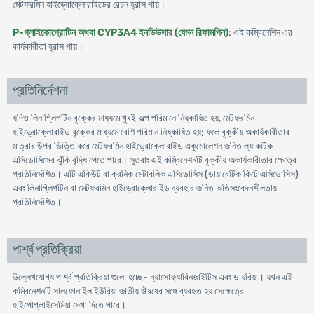
মেটফরমিন হাইড্রোক্লোরাইডের রেচন হ্রাস পায়।
P-গ্লাইকোপ্রোটিন অথবা CYP3A4 ইনডিউসার (যেমন রিফামপিন)
: এই কম্বিনেশিন এর
কার্যকারীতা হ্রাস পায়।
প্রতিনির্দেশনা
যদিও লিনাগ্লিপটিন বৃক্কের মাধ্যমে খুবই অল্প পরিমানে নিষ্কাষিত হয়, মেটফরমিন
হাইড্রোক্লোরাইড বৃক্কের মাধ্যমে বেশি পরিমান নিষ্কাষিত হয়; ফলে বৃক্কীয় অকার্যকারীতার
মাত্রার উপর ভিত্তি করে মেটফরমিন হাইড্রোক্লোরাইড একুমোলেশন জনিত ল্যাকটিক
এসিডোসিসের ঝুঁকি বৃদ্ধি পেতে পারে। সুতরাং এই কম্বিনেশনটি বৃক্কীয় অকার্যকারীতার ক্ষেত্রে
প্রতিনির্দেশিত। এটি একিউট বা ক্রনিক মেটাবলিক এসিডোসিস (ডায়াবেটিক কিটোএসিডোসিস)
এবং লিনাগ্লিপটিন বা মেটফরমিন হাইড্রোক্লোরাইড ব্যবহার জনিত অতিসংবেদনশীলতায়
প্রতিনির্দেশিত।
পার্শ্ব প্রতিক্রিয়া
উল্লেখযোগ্য পার্শ্ব প্রতিক্রিয়া গুলো হচ্ছে- ন্যাসোফ্যারিনজাইটিস এবং ডায়রিয়া। যখন এই
কম্বিনেশনটি সালফোনাইল ইউরিয়া জাতীয় ঔষধের সঙ্গে ব্যবহৃত হয় সেক্ষেত্রে
হাইপোগ্লাইসেমিয়া দেখা দিতে পারে।