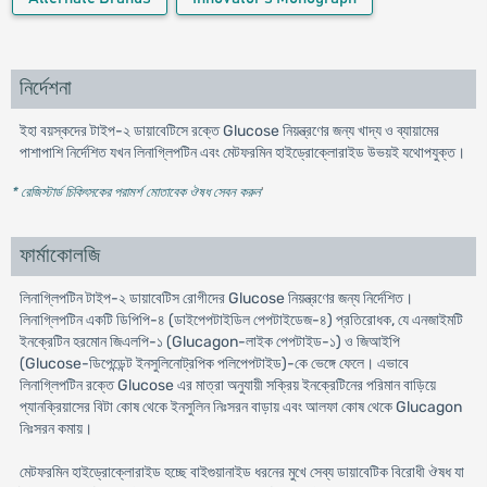
নির্দেশনা
ইহা বয়স্কদের টাইপ-২ ডায়াবেটিসে রক্তে Glucose নিয়ন্ত্রণের জন্য খাদ্য ও ব্যায়ামের
পাশাপাশি নির্দেশিত যখন লিনাগ্লিপটিন এবং মেটফরমিন হাইড্রোক্লোরাইড উভয়ই যথোপযুক্ত।
* রেজিস্টার্ড চিকিৎসকের পরামর্শ মোতাবেক ঔষধ সেবন করুন
'
ফার্মাকোলজি
লিনাগ্লিপটিন টাইপ-২ ডায়াবেটিস রোগীদের Glucose নিয়ন্ত্রণের জন্য নির্দেশিত।
লিনাগ্লিপটিন একটি ডিপিপি-৪ (ডাইপেপটাইডিল পেপটাইডেজ-৪) প্রতিরোধক, যে এনজাইমটি
ইনক্রেটিন হরমোন জিএলপি-১ (Glucagon-লাইক পেপটাইড-১) ও জিআইপি
(Glucose-ডিপেন্ডেন্ট ইনসুলিনোট্রপিক পলিপেপটাইড)-কে ভেঙ্গে ফেলে। এভাবে
লিনাগ্লিপটিন রক্তে Glucose এর মাত্রা অনুযায়ী সক্রিয় ইনক্রেটিনের পরিমান বাড়িয়ে
প্যানক্রিয়াসের বিটা কোষ থেকে ইনসুলিন নিঃসরন বাড়ায় এবং আলফা কোষ থেকে Glucagon
নিঃসরন কমায়।
মেটফরমিন হাইড্রোক্লোরাইড হচ্ছে বাইগুয়ানাইড ধরনের মুখে সেব্য ডায়াবেটিক বিরোধী ঔষধ যা