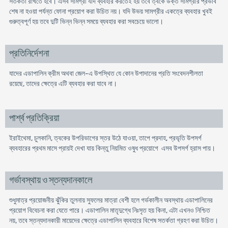
সতর্কতা রাখতে হবে। এসব সামগ্রী যদি ব্যবহার করতেই হয় তবে ত্বকে উক্ত সামগ্রীর প্রভাব
শেষ না হওয়া পর্যন্ত ফোনা প্রয়োগ করা উচিত নয়। যদি উভয় সামগ্রীর একত্রে ব্যবহার খুবই
গুরুত্বপূর্ণ হয় তবে দুটি ভিন্ন ভিন্ন সময়ে ব্যবহার করা সবচেয়ে ভালো।
প্রতিনির্দেশনা
যাদের এডাপালিন ক্রীম অথবা জেল-এ উপস্থিত যে কোন উপাদানের প্রতি সংবেদনশীলতা
রয়েছে, তাদের ক্ষেত্রে এটি ব্যবহার করা যাবে না।
পার্শ্ব প্রতিক্রিয়া
ইরাইথেমা, চুলকানি, ত্বকের উপরিভাগের স্তর উঠে যাওয়া, তাপে প্রদাহ, প্রভৃতি উপসর্গ
ব্যবহারের প্রথম মাসে প্রায়ই দেখা যায় কিন্তু নিয়মিত ওষুধ প্রয়োগে এসব উপসর্গ হ্রাস পায়।
গর্ভাবস্থায় ও স্তন্যদানকালে
শুধুমাত্র প্রয়োজনীয় ঝুঁকির তুলনায় সুফলের মাত্রা বেশী হলে গর্ভকালীন অবস্থায় এডাপালিনের
প্রয়োগ বিবেচনা করা যেতে পারে। এডাপালিন মাতৃদুগ্ধে নিঃসৃত হয় কিনা, এটা এখনও নিশ্চিত
নয়, তবে স্তন্যদানকারী মায়েদের ক্ষেত্রে এডাপালিন ব্যবহারে বিশেষ সতর্কতা গ্রহণ করা উচিত।