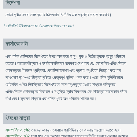
নির্দেশনা
ফোনা ক্রীম অথবা জেল ব্রণের চিকিৎসায় নির্দেশিত এবং শুধুমাত্র ত্বকে ব্যবহার্য।
* রেজিস্টার্ড চিকিৎসকের পরামর্শ মোতাবেক ঔষধ সেবন করুন
'
ফার্মাকোলজি
,
এডাপালিন
রেটিনয়েড
রিসেপ্টরের
উপর
কাজ
করে
যা
মুখ
বুক
ও
পিঠের
ত্বকে
প্রচুর
পরিমানে
,
রয়েছে
।
বায়োকেমিক্যাল
ও
ফার্মাকোলজিকাল
গবেষণায়
দেখা
যায়
যে
এডাপালিন
এপিথেলিয়াল
,
কোষসমূহের
বিভাজন
প্রক্রিয়া
কেরাটিনাইজেশন
এবং
প্রদাহ
পদ্ধতিকে
নিয়ন্ত্রণ
করে
যার
-
সবগুলোই
ব্রণ
এর
তীব্রতা
সৃষ্টিতে
গুরুত্বপূর্ণ
ভূমিকা
পালন
করে
।
এডাপালিন
সুনির্দিষ্টভাবে
রেটিনয়িক
এসিড
নিউক্লিয়ার
রিসেপ্টরেরর
সঙ্গে
বন্ধনযুক্ত
হওয়ার
মাধ্যমে
ফলিকুলার
এপিথেলিয়াল
কোষসমূহের
বিভাজন
ও
সংযুক্তি
স্বাভাবিক
করে
এবং
মাইক্রোকোমেডোন
গঠনে
বাঁধা
দেয়
।
ত্বকের
মাধ্যমে
এডাপালিন
খুবই
অল্প
পরিমান
শোষিত
হয়।
ঔষধের মাত্রা
এডাপালিন ০.১%
: ত্বকের আক্রান্তস্থানে প্রতিদিন রাতে একবার প্রয়োগ করতে হবে।
এডাপালিন ০.৩%
: সারা মুখে এবং ত্বকের আক্রান্ত স্থানে প্রতিদিন সন্ধ্যায় একবার প্রয়োগ