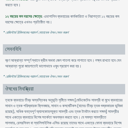
করতে হবে।
১২ বছরের কম বয়সের ক্ষেত্রে
: এডাপালিন ব্যবহারের কার্যকারিতা ও নিরাপত্তা ১২ বছরের কম
বয়সের ক্ষেত্রে এখনও প্রতিষ্ঠিত নয়।
* রেজিস্টার্ড চিকিৎসকের পরামর্শ মোতাবেক ঔষধ সেবন করুন
'
সেবনবিধি
ব্রণ আক্রান্ত সম্পূর্ণ স্থানে ক্রীম অথবা জেল পাতলা করে লাগাতে হবে। লক্ষ্য রাখতে হবে যেন
আক্রান্ত পুরো জায়গাতেই ভালোভাবে ওষুধ প্রয়োগ করা হয়।
* রেজিস্টার্ড চিকিৎসকের পরামর্শ মোতাবেক ঔষধ সেবন করুন
'
ঔষধের মিথষ্ক্রিয়া
ত্বকে ব্যবহারে তীব্র অস্বস্তিকর অনুভূতি সৃষ্টিতে সক্ষম [মেডিকেটেড সামগ্রী বা মুখে ব্যবহারের
সাবান ও ত্বক পরিষ্কারক ক্লিনজার, সাবান ও কসমেটিকস (যাদের তীব্র ত্বক শুষ্ককারক ভূমিকা
রয়েছে), অধিক ঘনত্বপূর্ণ অ্যালকোহলযুক্ত সামগ্রী এবং ত্বক টানটান করতে সক্ষম] সামগ্রীর
সাথে একত্রে ব্যবহারে বিশেষ সতর্কতা অবলম্বন করতে হবে। যে সমস্ত সামগ্রীতে
সালফার, রেসরসিনল বা স্যালিসাইলিক এসিড রয়েছে তাদের সাথে একত্রে ফোনা ব্যবহারে বিশেষ