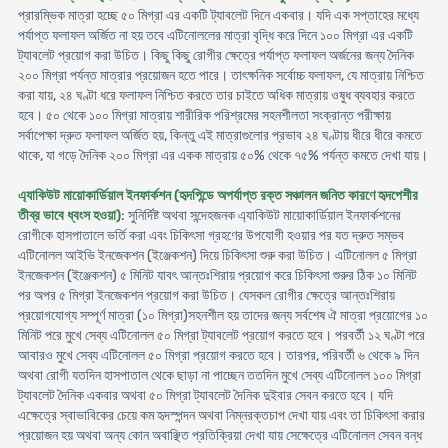
প্রারম্ভিক মাত্রা হচ্ছে ৫০ মিগ্রা এর একটি ট্যাবলেট দিনে একবার। যদি এক সপ্তাহের মধ্যে
পর্যাপ্ত ফলাফল অর্জিত না হয় তবে এটিনোললের মাত্রা বৃদ্ধি করে দিনে ১০০ মিগ্রা এর একটি
ট্যাবলেট প্রয়ােগ করা উচিত। কিছু কিছু রােগীর ক্ষেত্রে পর্যাপ্ত ফলাফল অর্জনের জন্য দৈনিক
২০০ মিগ্রা পর্যন্ত মাত্রার প্রয়ােজন হতে পারে। তাৎক্ষনিক সর্বোচ্চ ফলাফল, যে মাত্রায় নিশ্চিত
করা যায়, ২৪ ঘণ্টা ধরে ফলাফল নিশ্চিত করতে তার চাইতে অধিক মাত্রায় ওষুধ ব্যবহার করতে
হবে। ৫০ থেকে ১০০ মিগ্রা মাত্রায় শারীরিক পরিশ্রমের সহনশীলতা সংক্রান্ত পরীক্ষায়
সর্বাপেক্ষা দ্রুত ফলাফল অর্জিত হয়, কিন্তু এই মাত্রাগুলাের প্রভাব ২৪ ঘণ্টায় ধীরে ধীরে কমতে
থাকে, যা গড়ে দৈনিক ২০০ মিগ্রা এর একক মাত্রায় ৫০% থেকে ৭৫% পর্যন্ত কমতে দেখা যায়।
এ্যাকিউট মায়ােকার্ডিয়াল ইনফার্কশন (হৃদপিন্ডে অপর্যাপ্ত রক্ত সঞ্চালন জনিত কারণে হৃদপেশীর
তীব্র ভাবে ধ্বংস হওয়া)
: সুনির্দিষ্ট অথবা সন্দেহজনক এ্যাকিউট মায়ােকার্ডিয়াল ইনফার্কশনের
রােগীকে হাসপাতালে ভর্তি করা এবং চিকিৎসা গ্রহণের উপযােগী হওয়ার পর যত দ্রুত সম্ভব
এটিনোলল আইভি ইনজেকশন (ইঞ্জেকশন) দিয়ে চিকিৎসা শুরু করা উচিত। এটিনোলল ৫ মিগ্রা
ইনজেকশন (ইঞ্জেকশন) ৫ মিনিট যাবৎ আন্তঃশিরায় প্রয়ােগ করে চিকিৎসা শুরুর ঠিক ১০ মিনিট
পর অপর ৫ মিগ্রা ইনজেকশন প্রয়ােগ করা উচিত। যেসকল রােগীর ক্ষেত্রে আন্তঃশিরায়
প্রয়ােগযােগ্য সম্পূর্ণ মাত্রা (১০ মিগ্রা)সহনশীল হয় তাদের জন্য সর্বশেষ ঐ মাত্রা প্রয়ােগের ১০
মিনিট পরে মুখে সেব্য এটিনোলল ৫০ মিগ্রা ট্যাবলেট প্রয়ােগ করতে হবে। পরবর্তী ১২ ঘণ্টা পরে
আবারও মুখে সেব্য এটিনোলল ৫০ মিগ্রা প্রয়ােগ করতে হবে। তারপর, পরিবর্তী ৬ থেকে ৯ দিন
অথবা রােগী যতদিন হাসপাতাল থেকে ছাড়া না পাচ্ছেন ততদিন মুখে সেব্য এটিনোলল ১০০ মিগ্রা
ট্যাবলেট দৈনিক একবার অথবা ৫০ মিগ্রা ট্যাবলেট দৈনিক দুইবার সেবন করতে হবে। যদি
এক্ষেত্রে স্বাভাবিকের চেয়ে কম হৃদস্পন্দন অথবা নিম্নরক্তচাপ দেখা যায় এবং তা চিকিৎসা করার
প্রয়ােজন হয় অথবা অন্য কোন অবাঞ্ছিত প্রতিক্রিয়া দেখা যায় সেক্ষেত্রে এটিনোলল সেবন বন্ধ