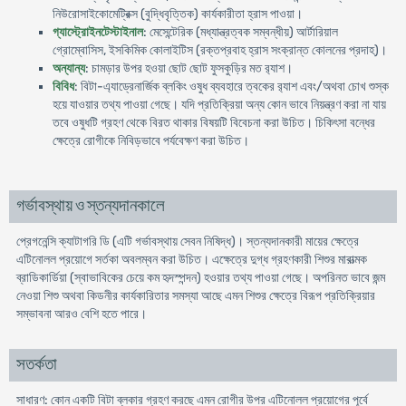
নিউরােসাইকোমেট্রিক্স (বুদ্ধিবৃত্তিক) কার্যকারীতা হ্রাস পাওয়া।
গ্যাস্ট্রোইনটেস্টাইনাল
: মেসেন্টেরিক (মধ্যান্ত্রত্বক সম্বন্ধীয়) আর্টারিয়াল
গ্রোম্বোসিস, ইসকিমিক কোলাইটিস (রক্তপ্রবাহ হ্রাস সংক্রান্ত কোলনের প্রদাহ)।
অন্যান্য
: চামড়ার উপর হওয়া ছােট ছােট ফুসকুড়ির মত র‍্যাশ।
বিবিধ
: বিটা-এ্যাড্রেনার্জিক ব্লকিং ওষুধ ব্যবহারে ত্বকের র‍্যাশ এবং/অথবা চোখ শুস্ক
হয়ে যাওয়ার তথ্য পাওয়া গেছে। যদি প্রতিক্রিয়া অন্য কোন ভাবে নিয়ন্ত্রণ করা না যায়
তবে ওষুধটি গ্রহণ থেকে বিরত থাকার বিষয়টি বিবেচনা করা উচিত। চিকিৎসা বন্ধের
ক্ষেত্রে রােগীকে নিবিড়ভাবে পর্যবেক্ষণ করা উচিত।
গর্ভাবস্থায় ও স্তন্যদানকালে
প্রেগনেন্সি ক্যাটাগরি ডি (এটি গর্ভাবস্থায় সেবন নিষিদ্ধ)। স্তন্যদানকারী মায়ের ক্ষেত্রে
এটিনোলল প্রয়ােগে সর্তকা অবলম্বন করা উচিত। এক্ষেত্রে দুগ্ধ গ্রহণকারী শিশুর মারাত্মক
ব্রাডিকার্ডিয়া (স্বাভাবিকের চেয়ে কম হৃদস্পন্দন) হওয়ার তথ্য পাওয়া গেছে। অপরিনত ভাবে জন্ম
নেওয়া শিশু অথবা কিডনীর কার্যকারিতার সমস্যা আছে এমন শিশুর ক্ষেত্রে বিরূপ প্রতিক্রিয়ার
সম্ভাবনা আরও বেশি হতে পারে।
সতর্কতা
সাধারণ: কোন একটি বিটা ব্লকার গ্রহণ করছে এমন রােগীর উপর এটিনোলল প্রয়ােগের পূর্বে