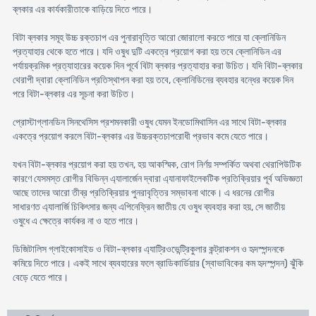
ব্লকার এর কার্যকারীতাকে বাড়িয়ে দিতে পারে।
বিটা ব্লকার সমূহ উচ্চ রক্তচাপ এর পুনারাবৃত্তি আরাে জোরালাে করতে পারে যা ক্লোনিডিন
প্রত্যাহার থেকে হতে পারে। যদি ওষুধ দুটি একত্রে প্রয়ােগ করা হয় তবে ক্লোনিডিন এর
পর্যায়ক্রমিক প্রত্যাহারের কয়েক দিন পূর্বে বিটা ব্লকার প্রত্যাহার করা উচিত। যদি বিটা-ব্লকার
থেরাপী দ্বারা ক্লোনিডিন প্রতিস্থাপন করা হয় তবে, ক্লোনিডিনের ব্যবহার বন্ধের কয়েক দিন
পরে বিটা-ব্লকার এর সূচনা করা উচিত।
প্রােস্টাগ্লানডিন সিনথেসিস প্রশমনকারী ওষুধ যেমন ইনডােমিথাসিন এর সাথে বিটা-ব্লকার
একত্রে প্রয়ােগ করলে বিটা-ব্লকার এর উচ্চরক্তচাপরােধী প্রভাব কমে যেতে পারে।
যখন বিটা-ব্লকার প্রয়ােগ করা হয় তখন, হয় আকস্মিক, রােগ নির্ণয় সম্পর্কিত অথবা থেরাপিউটিক
কারণে যেসমস্ত রােগীর বিভিন্ন এ্যালার্জেন দ্বারা এ্যানাফাইলেকটিক প্রতিক্রিয়ার পূর্ব অভিজ্ঞতা
আছে তাদের আরাে তীব্র প্রতিক্রিয়ার পুনরাবৃত্তির সম্ভাবনা থাকে। এ ধরনের রােগীর
সাধারণত এ্যালার্জি চিকিৎসার জন্য এপিনেফ্রিন জাতীয় যে ওষুধ ব্যবহার করা হয়, সে জাতীয়
ওষুধে এ ক্ষেত্রে কার্যকর না ও হতে পারে।
ডিজিটালিস গ্লাইকোসাইড ও বিটা-ব্লকার এ্যাট্রিওভেন্ট্রিকুলার কন্ট্রাকশন ও হৃদস্পন্দনকে
কমিয়ে দিতে পারে। একই সাথে ব্যবহারের ফলে ব্রাডিকার্ডিয়ার (স্বাভাবিকের কম হৃদস্পন্দন) ঝুঁকি
বেড়ে যেতে পারে।