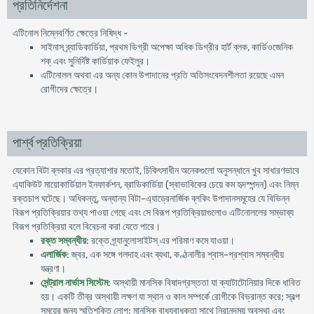
প্রতিনির্দেশনা
এটিনোল নিম্নেবর্ণিত ক্ষেত্রে নিষিদ্ধ -
সাইনাস ব্র্যাডিকার্ডিয়া, প্রথম ডিগ্রী অপেক্ষা অধিক ডিগ্রীর হার্ট ব্লক, কার্ডিওজেনিক
শক্ এবং সুনির্দিষ্ট কার্ডিয়াক ফেইলুর।
এটিনােলল অথবা এর অন্য কোন উপাদানের প্রতি অতিসংবেদনশীলতা রয়েছে এমন
রােগীদের ক্ষেত্রে।
পার্শ্ব প্রতিক্রিয়া
যেকোন বিটা ব্লকার এর প্রত্যাশার মতােই, চিকিৎসাধীন অনেকগুলাে অনুসন্ধানে খুব সাধারণভাবে
এ্যাকিউট মায়ােকার্ডিয়াল ইনফার্কশন, ব্রাডিকার্ডিয়া (স্বাভাবিকের চেয়ে কম হৃদস্পন্দন) এবং নিম্ন
রক্তচাপ ঘটেছে। অধিকন্তু, অন্যান্য বিটা-এ্যাড্রেনার্জিক ব্লকিং উপাদানসমূহের যে বিভিন্ন
বিরূপ প্রতিক্রিয়ার তথ্য পাওয়া গেছে এবং সে বিরূপ প্রতিক্রিয়াগুলােও এটিনোললের সম্ভাব্য
বিরূপ প্রতিক্রিয়া বলে বিবেচনা করা যেতে পারে।
রক্ত সম্বন্ধীয়
: রক্তে গ্র্যানুলােসাইটস্ এর পরিমাণ কমে যাওয়া।
এলার্জিক
: জ্বর, এক সঙ্গে গলদাহ এবং ব্যথা, কণ্ঠনালীর শ্বাস-প্রশ্বাস সম্বন্ধীয়
যন্ত্রণা।
সেন্ট্রাল নার্ভাস সিস্টেম
: অস্থায়ী মানসিক বিষাদগ্রস্ততা যা ক্যাটাটোনিয়ার দিকে ধাবিত
হয়। একটি তীব্র অস্থায়ী লক্ষণ যা স্থান ও কাল সম্পর্কে রােগীকে বিভ্রান্ত করে; স্বল্প
সময়ের জন্য স্মৃতিশক্তি লােপ; মানসিক বাধ্যবাধকতা সাথে নিরানন্দময় অবস্থা এবং