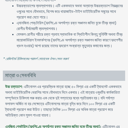
এটিনোলল নিম্নেবর্ণিত উপসর্গে নির্দেশিত-
উচ্চরক্তচাপের ব্যবস্থাপনায়। এটি এককভাবে অথবা অন্যান্য উচ্চরক্তচাপ নিয়ন্ত্রনের
ওষুধের সাথে যৌথভাবে, বিশেষ করে থায়াজাইড-টাইপ ডাইইউরেটিক সমূহের সাথে
প্রয়ােগ করা যেতে পারে।
এ্যানজিনা পেক্‌টোরিস (হৃদপিণ্ডে অপর্যাপ্ত রক্ত সঞ্চালন জনিত বুকে তীব্র ব্যথা)
রােগীর দীর্ঘমেয়াদী ব্যবস্থাপনায়।
যেসকল রােগীর শরীরে রক্ত প্রবাহ স্বাভাবিক বা স্থিতিশীল কিন্তু সুনির্দিষ্ট অথবা তীব্র
মায়ােকার্ডিয়াল ইনফার্কশনের (হৃদপিণ্ডে অপর্যাপ্ত রক্ত সঞ্চালন জনিত কারণে হৃদপেশীর
ধ্বংস হওয়ার) আশা রয়েছে তাদের হৃদরােগ সংক্রান্ত মৃত্যুহার কমানাের জন্য।
* রেজিস্টার্ড চিকিৎসকের পরামর্শ মোতাবেক ঔষধ সেবন করুন
'
মাত্রা ও সেবনবিধি
উচ্চ রক্তচাপ
: এটিনোলল এর প্রারম্ভিক মাত্রা হচ্ছে ৫০ মিগ্রা এর একটি ট্যাবলেট এককভাবে
অথবা ডাইইউরেটিক থেরাপির সাথে যৌথভাবে দিনে একবার। এই মাত্রায় ওষুধটির কার্যকারিতা
সম্পূর্ণভাবে চিকিৎসা শুরু করার এক থেকে দুই সপ্তাহের মধ্যে প্রতিয়মান হয়। যদি পর্যাপ্ত
ফলাফল অর্জিত না হয় সেক্ষেত্রে এটিনোললের মাত্রা বৃদ্ধি করে দিনে ১০০ মিগ্রা এর একটি
ট্যাবলেট প্রয়ােগ করা উচিত। তাছাড়া দৈনিক ১০০ মিগ্রা এর অধিক মাত্রা প্রয়ােগ করে
অতিরিক্ত কোন সুফল পাওয়া যায়না।
এনজিনা পেক্‌টরিস (হৃদপিণ্ডে অপর্যাপ্ত রক্ত সঞ্চালন জনিত বুকে তীব্র ব্যথা)
: এটিনোলল এর