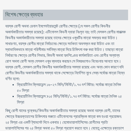
বিশেষ ক্ষেত্রে ব্যবহার
বয়স্ক রােগী অথবা রেনাল ইমপেযইয়ারমেন্ট রােগীর ক্ষেত্রে (যে সকল রােগীর কিডনীর
অকার্যকারীতার সমস্যা রয়েছে): এটিনোলল কিডনী দ্বারা নিঃসৃত হয়; তাই যেসকল রােগীর মারাত্মক
কিডনীর অকার্যকারীতার সমস্যা রয়েছে তাদের ক্ষেত্রে ওষুধটির মাত্রা সমন্বয় করা উচিত।
সাধারণত, বয়স্ক রােগীর মাত্রা নির্বাচনের ক্ষেত্রে সর্তকতা অবলম্বন করা উচিত এবং তা
স্বাভাবিকভাবে মাত্রা পরিসীমার সর্বনিম্ন মাত্রা দিয়ে চিকিৎসা শুরু করা উচিত। তাছাড়া মাত্রা
নির্ধারণের ক্ষেত্রে রােগীর লিভার, কিডনী অথবা হৃদপিণ্ডের কার্যকারিতা এবং রােগীর অন্যান্য
রােগ অথবা রােগী অন্য যেসকল ওষুধ ব্যবহার করছেন সে বিষয়গুলােও বিবেচনায় আনতে হবে।
বয়স্ক রােগী, যেসকল রােগীর কিডনীর অকার্যকারীতার সমস্যা রয়েছে এবং অন্য কোন কারণে যদি
রােগীর কিডনীর অকার্যকারীতার সমস্যা থাকে সেক্ষেত্রে নির্দেশিত মুখে সেব্য সর্বোচ্চ মাত্রা নিম্নে
বর্ণিত হলাে:
ক্রিয়েটিনিন ক্লিয়ারেন্স ১৬-২৭ মিলি/মিনিট/১.৭৩ বর্গ মিটার: সর্বোচ্চ মাত্রা দৈনিক
৫০ মিগ্রা
ক্রিয়েটিনিন ক্লিয়ারেন্স >১৫ মিলি/মিনিট/১.৭৩ বর্গ মিটার: সর্বোচ্চ মাত্রা দৈনিক ২৫
মিগ্রা
কিছু রােগী যাদের বৃক্কের/কিডনীর অকার্যকারীতার সমস্যা রয়েছে অথবা বয়স্ক রােগী, তাদের
ক্ষেত্রে উচ্চরক্তচাপের চিকিৎসার শুরুতে এটিনোললের প্রারম্ভিক মাত্রা কম হওয়া প্রয়ােজন:
২৫ মিগ্রা এর একটি ট্যাবলেট দিনে একবার। হেমােডায়ালাইসিসের রােগীদের প্রতি
ডায়ালাইসিসের পর ২৫ মিগ্রা অথবা ৫০ মিগ্রা প্রয়ােগ করতে হবে। যেহেতু এক্ষেত্রে রক্তচাপ