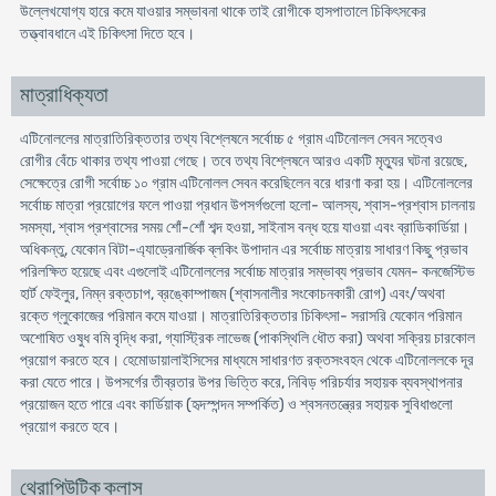
উল্লেখযােগ্য হারে কমে যাওয়ার সম্ভাবনা থাকে তাই রােগীকে হাসপাতালে চিকিৎসকের
তত্ত্বাবধানে এই চিকিৎসা দিতে হবে।
মাত্রাধিক্যতা
এটিনোললের মাত্রাতিরিক্ততার তথ্য বিশ্লেষনে সর্বোচ্চ ৫ গ্রাম এটিনোলল সেবন সত্বেও
রােগীর বেঁচে থাকার তথ্য পাওয়া গেছে। তবে তথ্য বিশ্লেষনে আরও একটি মৃত্যুর ঘটনা রয়েছে,
সেক্ষেত্রে রােগী সর্বোচ্চ ১০ গ্রাম এটিনোলল সেবন করেছিলেন বরে ধারণা করা হয়। এটিনোললের
সর্বোচ্চ মাত্রা প্রয়ােগের ফলে পাওয়া প্রধান উপসর্গগুলাে হলাে- আলস্য, শ্বাস-প্রশ্বাস চালনায়
সমস্যা, শ্বাস প্রশ্বাসের সময় শোঁ-শোঁ শব্দ হওয়া, সাইনাস বন্ধ হয়ে যাওয়া এবং ব্রাডিকার্ডিয়া।
অধিকন্তু, যেকোন বিটা-এ্যাড্রেনার্জিক ব্লকিং উপাদান এর সর্বোচ্চ মাত্রায় সাধারণ কিছু প্রভাব
পরিলক্ষিত হয়েছে এবং এগুলােই এটিনোললের সর্বোচ্চ মাত্রার সম্ভাব্য প্রভাব যেমন- কনজেস্টিভ
হার্ট ফেইলুর, নিম্ন রক্তচাপ, ব্রঙ্কোম্পাজম (শ্বাসনালীর সংকোচনকারী রােগ) এবং/অথবা
রক্তে গ্লুকোজের পরিমান কমে যাওয়া। মাত্রাতিরিক্ততার চিকিৎসা- সরাসরি যেকোন পরিমান
অশােষিত ওষুধ বমি বৃদ্ধি করা, গ্যাস্ট্রিক লাভেজ (পাকস্থিলি ধৌত করা) অথবা সক্রিয় চারকোল
প্রয়ােগ করতে হবে। হেমােডায়ালাইসিসের মাধ্যমে সাধারণত রক্তসংবহন থেকে এটিনোললকে দূর
করা যেতে পারে। উপসর্গের তীব্রতার উপর ভিত্তি করে, নিবিড় পরিচর্যার সহায়ক ব্যবস্থাপনার
প্রয়ােজন হতে পারে এবং কার্ডিয়াক (হৃদস্পন্দন সম্পর্কিত) ও শ্বসনতন্ত্রের সহায়ক সুবিধাগুলাে
প্রয়ােগ করতে হবে।
থেরাপিউটিক ক্লাস