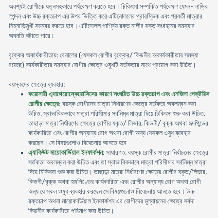
অবশ্যই রােগীকে যত্নসহকারে পর্যবেক্ষণ করতে হবে। চিকিৎসা সম্পর্কিত পর্যবেক্ষণ যেমন- নাড়ির
স্পন্দন এবং উচ্চ রক্তচাপ এর উপর ভিত্তি করে এটিনোললের প্রারম্ভিক এবং পরবর্তী মাত্রার
নিম্নাভিমুখী সমন্বয় করতে হবে। এটিনোলল পার্শ্বিয় রক্ত নালীর রক্ত সংবহনের সমস্যার
অবনতি ঘটাতে পারে।
বৃক্কের অকার্যকারীতায়: রেনালের (যেসকল রােগীর বৃক্কের/ কিডনীর অকার্যকারীতার সমস্যা
রয়েছে) কার্যকারীতার সমস্যার রােগীর ক্ষেত্রে ওষুধটি সর্তকতার সাথে প্রয়ােগ করা উচিত।
বয়স্কদের ক্ষেত্রে ব্যবহার:
করােনারী এ্যাথেরােস্কেরােসিসের কারণে সংঘঠিত উচ্চ রক্তচাপ এবং এনজিনা পেক্‌টরিস
রােগীর ক্ষেত্রে
: বয়স্ক রােগীদের মাত্রা নির্ধারণের ক্ষেত্রে সর্তকতা অবলম্বন করা
উচিত, স্বাভাবিকভাবে মাত্রা পরিসীমার সর্বনিম্ন মাত্রা দিয়ে চিকিৎসা শুরু করা উচিত,
তাছাড়া মাত্রা নির্ধারণের ক্ষেত্রে রােগীর যকৃত/ লিভার, কিডনী/ বৃক্ক অথবা হৃদপিন্ডের
কার্যকারিতা এবং রােগীর অন্যান্য রােগ অথবা রােগী অন্য যেসকল ওষুধ ব্যবহার
করছেন। সে বিষয়গুলােও বিবেচনায় আনতে হবে
এ্যাকিউট মায়ােকার্ডিয়াল ইনফার্কশন
: সাধারণত, বয়স্ক রােগীর মাত্রা নির্বাচনের ক্ষেত্রে
সর্তকতা অবলম্বন করা উচিত এবং তা স্বাভাবিকভাবে মাত্রা পরিসীমার সর্বনিম্ন মাত্রা
দিয়ে চিকিৎসা শুরু করা উচিত। তাছাড়া মাত্রা নির্ধারণের ক্ষেত্রে রােগীর যকৃত/লিভার,
কিডনী/বৃক্ক অথবা হৃদপিণ্ডের কার্যকারিতা এবং রােগীর অন্যান্য রােগ অথবা রােগী
অন্য যে সকল ওষুধ ব্যবহার করছেন সে বিষয়গুলােও বিবেচনায় আনতে হবে। উচ্চ
রক্তচাপ অথবা মায়ােকার্ডিয়াল ইনফার্কশন এর রােগীদের মূল্যায়নের ক্ষেত্রে সর্বদা
কিডনীর কার্যকারীতা পরিমাপ করা উচিত।