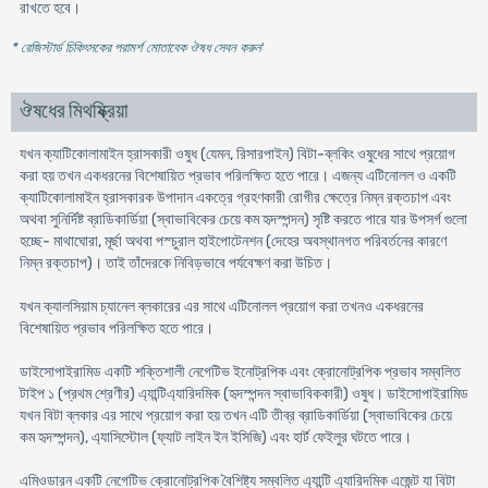
রাখতে হবে।
* রেজিস্টার্ড চিকিৎসকের পরামর্শ মোতাবেক ঔষধ সেবন করুন
'
ঔষধের মিথষ্ক্রিয়া
যখন ক্যাটিকোলামাইন হ্রাসকারী ওষুধ (যেমন, রিসারপাইন) বিটা-ব্লকিং ওষুধের সাথে প্রয়ােগ
করা হয় তখন একধরনের বিশেষায়িত প্রভাব পরিলক্ষিত হতে পারে। এজন্য এটিনোলল ও একটি
ক্যাটিকোলামাইন হ্রাসকারক উপাদান একত্রে গ্রহণকারী রােগীর ক্ষেত্রে নিম্ন রক্তচাপ এবং
অথবা সুনির্দিষ্ট ব্রাডিকার্ডিয়া (স্বাভাবিকের চেয়ে কম হৃদস্পন্দন) সৃষ্টি করতে পারে যার উপসর্গ গুলাে
হচ্ছে- মাথাঘােরা, মূর্ছা অথবা পস্চু‌রাল হাইপােটেনশন (দেহের অবস্থানগত পরিবর্তনের কারণে
নিম্ন রক্তচাপ)। তাই তাঁদেরকে নিবিড়ভাবে পর্যবেক্ষণ করা উচিত।
যখন ক্যালসিয়াম চ্যানেল ব্লকারের এর সাথে এটিনোলল প্রয়ােগ করা তখনও একধরনের
বিশেষায়িত প্রভাব পরিলক্ষিত হতে পারে।
ডাইসােপাইরামিড একটি শক্তিশালী নেগেটিভ ইনােট্রপিক এবং ক্রোনােট্রপিক প্রভাব সম্বলিত
টাইপ ১ (প্রথম শ্রেণীর) এ্যান্টিএ্যারিদমিক (হৃদস্পন্দন স্বাভাবিককারী) ওষুধ। ডাইসােপাইরামিড
যখন বিটা ব্লকার এর সাথে প্রয়ােগ করা হয় তখন এটি তীব্র ব্রাডিকার্ডিয়া (স্বাভাবিকের চেয়ে
কম হৃদস্পন্দন), এ্যাসিস্টোল (ফ্যাট লাইন ইন ইসিজি) এবং হার্ট ফেইলুর ঘটতে পারে।
এমিওডারন একটি নেগেটিভ ক্রোনােট্রপিক বৈশিষ্ট্য সম্বলিত এ্যান্টি এ্যারিদমিক এজেন্ট যা বিটা