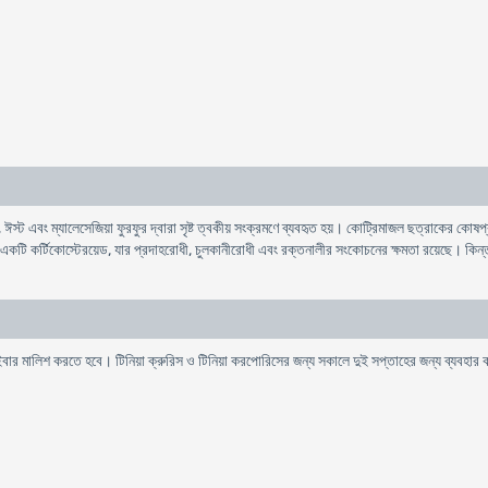
, ঈস্ট এবং ম্যালেসেজিয়া ফুরফুর দ্বারা সৃষ্ট ত্বকীয় সংক্রমণে ব্যবহৃত হয়। কোট্রিমাজল ছত্রাকের 
 একটি কর্টিকোস্টেরয়েড, যার প্রদাহরােধী, চুলকানীরােধী এবং রক্তনালীর সংকোচনের ক্ষমতা রয়েছে। কিন্
 দুইবার মালিশ করতে হবে। টিনিয়া ক্রুরিস ও টিনিয়া করপােরিসের জন্য সকালে দুই সপ্তাহের জন্য ব্যবহ