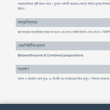
অস্বাভাবিকতা সৃষ্টি করতে পারে। সুতরাং গর্ভবতী মায়েদের ক্ষেত্রে ক্ষতির তুলনায় উপকা
উচিত।
মাত্রাধিক্যতা
অল্প মাত্রার মাত্রাধিক্য সাধারণত হয় না এবং হলেও হুমকি হিসেবে দেখা দেয় না। নির্দেশ
থেরাপিউটিক ক্লাস
Betamethasone & Combined preparations
সংরক্ষণ
আলো ও আর্দ্রতা থেকে দূরে, ৩০ ডিগ্রী সেঃ তাপমাত্রার নীচে রাখুন। শিশুদের নাগালের