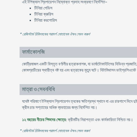
এই টপিক্যাল প্রিপারেশন নিম্নোক্ত প্রদাহ সংক্রমণে নির্দেশিত-
টিনিয়া পেডিস
টিনিয়া ক্রুরিস
টিনিয়া করপােরিস
* রেজিস্টার্ড চিকিৎসকের পরামর্শ মোতাবেক ঔষধ সেবন করুন
'
ফার্মাকোলজি
কোট্রিমাজল একটি বিস্তৃত বর্ণালীর ছত্রাকনাশক, যা ডার্মাটোফাইটসের বিভিন্ন প্রজাতি
কোষপ্রাচীরের স্থায়ীত্ব নষ্ট হয় এবং ছত্রাকের মৃত্যু ঘটে। বিটামিথাসন ডাইপ্রপিওনেট
মাত্রা ও সেবনবিধি
যথেষ্ট পরিমাণে টপিক্যাল প্রিপারেশন ত্বকের ক্ষতিগ্রস্থ স্থানে বা এর চারপাশে দিনে
ক্রীম চার সপ্তাহের অধিক ব্যবহারের জন্য নির্দেশিত নয়।
১২ বছরের নীচের শিশুদের ক্ষেত্রে
: ক্রীমটির নিরাপত্তা এবং কার্যকারিতা নিশ্চিত নয়।
* রেজিস্টার্ড চিকিৎসকের পরামর্শ মোতাবেক ঔষধ সেবন করুন
'