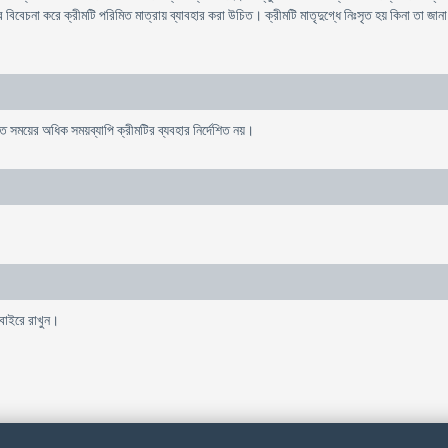
র বিবেচনা করে ক্রীমটি পরিমিত মাত্রায় ব্যাবহার করা উচিত। ক্রীমটি মাতৃদুগ্ধে নিঃসৃত হয় কিনা তা জানা
িত সময়ের অধিক সময়ব্যাপি ক্রীমটির ব্যবহার নির্দেশিত নয়।
 বাইরে রাখুন।