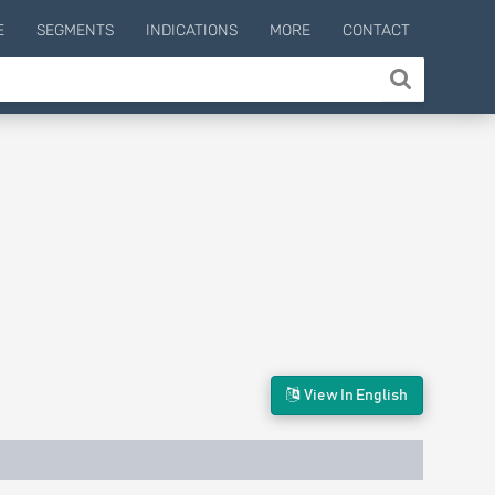
E
SEGMENTS
INDICATIONS
MORE
CONTACT
View In English