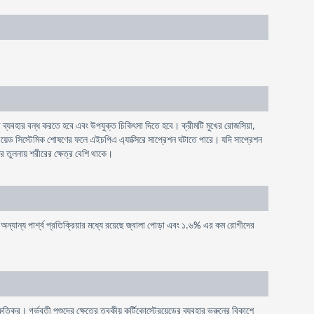
 ব্যবহার বন্ধ করতে হবে এবং উপযুক্ত চিকিৎসা দিতে হবে। ক্রীমটি মুখের রােজসিয়া,
রয়েড সিস্টেমিক শােষণের ফলে এইচপিএ এ্যাক্সিরে সাপ্রেশন ঘটাতে পারে। যদি সাপ্রেশন
ের তুলনায় শরীরের ক্ষেত্র বেশি থাকে।
 অন্যান্য পার্শ্ব প্রতিক্রিয়ার মধ্যে রয়েছে জ্বালা পােড়া এবং ১.৬% এর কম রােগীদের
তিকর। গর্ভবতী পশুদের ক্ষেত্রে ত্বকীয় কর্টিকোস্টেরয়েডের ব্যবহার ভ্রুনের বিকাশে