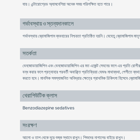
যায়। এন্টারোগ্রেড অ্যামনেশিয়া অনেক সময় পরিলক্ষিত হতে পারে।
গর্ভাবস্থায় ও স্তন্যদানকালে
গর্ভাবস্থায় ব্রোমাজিপাম ব্যবহারের নিশ্চয়তা প্রতিষ্ঠিত হয়নি। যেহেতু ব্রোমাজিপাম মাত
সতর্কতা
বেনজোডায়াজিপিন এবং বেনজোডায়াজিপিন এর মত এজেন্ট সেবনের ফলে এর প্রতি রোগীর দ
বন্ধ করার ফলে প্রত্যাহার পরবর্তী অবাঞ্ছিত প্রতিক্রিয়া যেমনঃ মাথাব্যথা, পেশীতে ব্
করতে হবে। মানসিক সমস্যাজনিত অনিদ্রার ক্ষেত্রে প্রাথমিক চিকিৎসা হিসেবে ব্রোমাজ
থেরাপিউটিক ক্লাস
Benzodiazepine sedatives
সংরক্ষণ
আলো ও তাপ থেকে দূরে শুষ্ক স্থানে রাখুন। শিশুদের নাগালের বাইরে রাখুন।