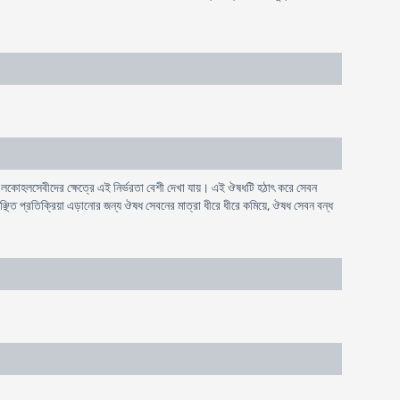
লকোহলসেবীদের ক্ষেত্রে এই নির্ভরতা বেশী দেখা যায়। এই ঔষধটি হঠাৎ করে সেবন
অবাঞ্ছিত প্রতিক্রিয়া এড়ানোর জন্য ঔষধ সেবনের মাত্রা ধীরে ধীরে কমিয়ে, ঔষধ সেবন বন্ধ