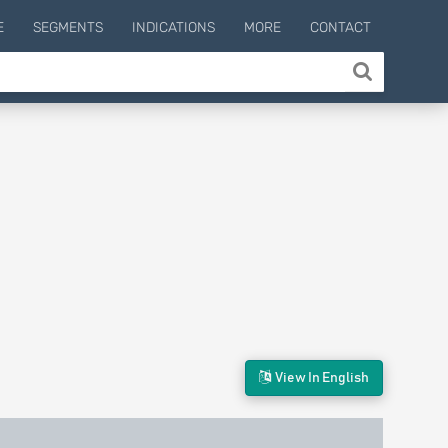
E
SEGMENTS
INDICATIONS
MORE
CONTACT
View In English