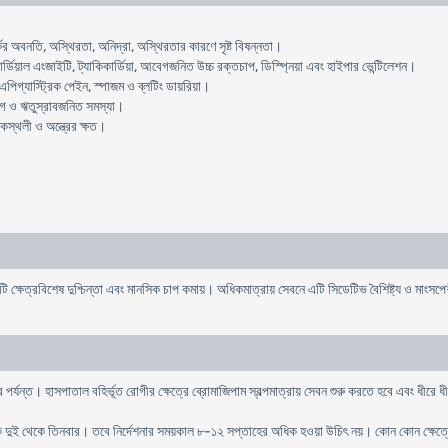
 অবনতি, অস্থিরতা, অনিদ্রা, অস্থিরতার কারণে সৃষ্ট বিষন্নতা।
্ডিয়াল এংজাইটি, ট্যাকিকার্ডিয়া, আবেগজনিত উচ্চ রক্তচাপ, ডিস্প্নিয়া এবং হাইপার ভেন্টিলেশন।
এপিগ্যাস্ট্রিক পেইন, স্পাজম ও ব্লটিং ডায়রিয়া।
্যাগ ও ঋতুস্রাবজনিত সমস্যা।
স্থলী ও অন্ত্রের ক্ষত।
ে এটি ক্ষেত্রবিশেষ দুশ্চিন্তা এবং মানসিক চাপ কমায়। অধিকমাত্রায় সেবনে এটি সিডেটিভ বৈশিষ্ট্য ও মাং
র পর্যন্ত। হাসপাতাল বহির্ভূত রোগীর ক্ষেত্রে ব্রোমাজিপাম স্বল্পমাত্রায় সেবন শুরু করতে হবে এবং ধীরে
িক দুই থেকে তিনবার। তবে নির্দেশনার সময়কাল ৮-১২ সপ্তাহের অধিক হওয়া উচিৎ নয়। কোন কোন ক্ষেত্র