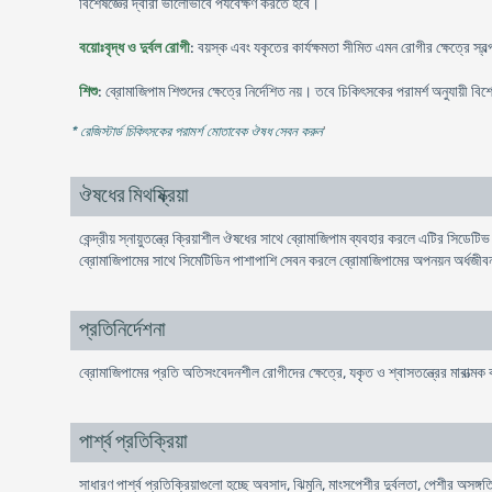
বিশেষজ্ঞের দ্বারা ভালোভাবে পর্যবেক্ষণ করতে হবে।
বয়োঃবৃদ্ধ ও দুর্বল রোগী
: বয়স্ক এবং যকৃতের কার্যক্ষমতা সীমিত এমন রোগীর ক্ষেত্রে স্
শিশু
: ব্রোমাজিপাম শিশুদের ক্ষেত্রে নির্দেশিত নয়। তবে চিকিৎসকের পরামর্শ অনুযায়
* রেজিস্টার্ড চিকিৎসকের পরামর্শ মোতাবেক ঔষধ সেবন করুন
'
ঔষধের মিথষ্ক্রিয়া
কেন্দ্রীয় স্নায়ুতন্ত্রে ক্রিয়াশীল ঔষধের সাথে ব্রোমাজিপাম ব্যবহার করলে এটির সিডেটিভ ক
ব্রোমাজিপামের সাথে সিমেটিডিন পাশাপাশি সেবন করলে ব্রোমাজিপামের অপনয়ন অর্ধজীব
প্রতিনির্দেশনা
ব্রোমাজিপামের প্রতি অতিসংবেদনশীল রোগীদের ক্ষেত্রে, যকৃত ও শ্বাসতন্ত্রের মারাত্মক ক
পার্শ্ব প্রতিক্রিয়া
সাধারণ পার্শ্ব প্রতিক্রিয়াগুলো হচ্ছে অবসাদ, ঝিমুনি, মাংসপেশীর দুর্বলতা, পেশীর অসঙ