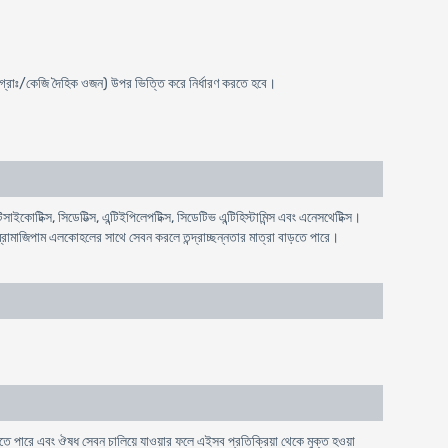
িঃগ্রাঃ/কেজি দৈহিক ওজন) উপর ভিত্তি করে নির্ধারণ করতে হবে।
সাইকোটিক্স, সিডেটিভ্স, এন্টিইপিলেপটিক্স, সিডেটিভ এন্টিহিস্টামিন্স এবং এনেসথেটিক্স।
রোমাজিপাম এলকোহলের সাথে সেবন করলে তন্দ্রাচ্ছন্নতার মাত্রা বাড়তে পারে।
দিকে হতে পারে এবং ঔষধ সেবন চালিয়ে যাওয়ার ফলে এইসব প্রতিক্রিয়া থেকে মুক্ত হওয়া