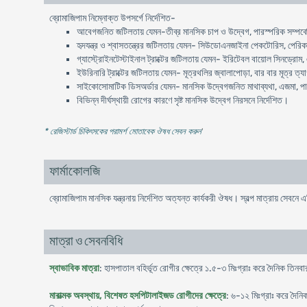
ব্রোমাজিপাম নিম্নোক্ত উপসর্গে নির্দেশিত-
আবেগজনিত জটিলতায় যেমন-তীব্র মানসিক চাপ ও উদ্বেগ, পারস্পরিক সম্পর্কের
হৃদযন্ত্র ও শ্বাসতন্ত্রের জটিলতায় যেমন- সিউডোএনজাইনা পেকটোরিস, পেরিকার
গ্যাস্ট্রোইনটেস্টাইনাল ট্রাক্টের জটিলতায় যেমন- ইরিটেবল বায়োল সিনড্রোম, 
ইউরিনারি ট্রাক্টের জটিলতায় যেমন- মূত্রথলির জ্বালাপোড়া, বার বার মূত্র ত
সাইকোসোমাটিক ডিসঅর্ডার যেমন- মানসিক উদ্বেগজনিত মাথাব্যথা, এজমা, পাক
বিভিন্ন দীর্ঘস্থায়ী রোগের কারণে সৃষ্ট মানসিক উদ্বেগ নিরসনে নির্দেশিত।
* রেজিস্টার্ড চিকিৎসকের পরামর্শ মোতাবেক ঔষধ সেবন করুন
'
ফার্মাকোলজি
ব্রোমাজিপাম মানসিক যন্ত্রনায় নির্দেশিত অত্যন্ত কার্যকরী ঔষধ। স্বল্প মাত্রায় সেবন
মাত্রা ও সেবনবিধি
স্বাভাবিক মাত্রা
: হাসপাতাল বহির্ভূত রোগীর ক্ষেত্রে ১.৫-৩ মিঃগ্রাঃ করে দৈনিক তিনবা
মারাত্মক অবস্থায়, বিশেষত হসপিটালাইজড রোগীদের ক্ষেত্রে
: ৬-১২ মিঃগ্রাঃ করে দৈন