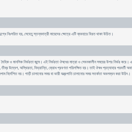
ৃদুগ্ধে নিঃসরিত হয়, সেহেতু স্তন্যদাত্রী মায়েদের ক্ষেত্রে এটি ব্যবহারে বিরত থাকা উচিত।
ৈহিক ও মানসিক নির্ভরতা জন্মে। এই নির্ভরতা ঔষধের মাত্রা ও সেবনকালীন সময়ের উপর নির্ভর করে। এ
যথা, তীব্র উদ্বেগ, অস্থিরতা, বিভ্রান্তি, ক্রোধ প্রবণতা পরিলক্ষিত হয়। তাই ঔষধ প্রত্যাহার পরবর্তী 
িপাম নির্দেশিত নয়। গাড়ী চালানোর সময় বা ভারী যন্ত্রপাতি চালানোর সময় সতর্কতা অবলম্বন করা উচিৎ।