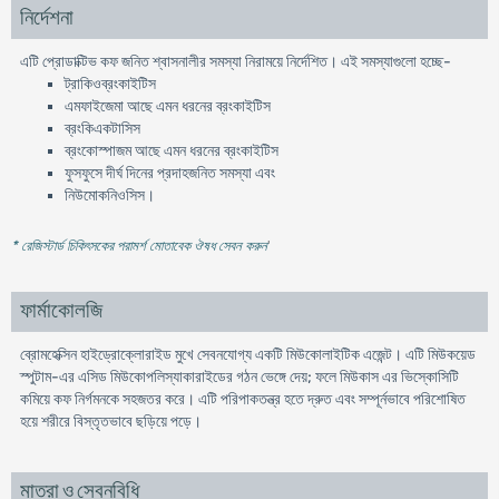
নির্দেশনা
এটি প্রোডাক্টিভ কফ জনিত শ্বাসনালীর সমস্যা নিরাময়ে নির্দেশিত। এই সমস্যাগুলো হচ্ছে-
ট্রাকিওব্রংকাইটিস
এমফাইজেমা আছে এমন ধরনের ব্রংকাইটিস
ব্রংকিএকটাসিস
ব্রংকোস্পাজম আছে এমন ধরনের ব্রংকাইটিস
ফুসফুসে দীর্ঘ দিনের প্রদাহজনিত সমস্যা এবং
নিউমোকনিওসিস।
* রেজিস্টার্ড চিকিৎসকের পরামর্শ মোতাবেক ঔষধ সেবন করুন
'
ফার্মাকোলজি
ব্রোমহেক্সিন হাইড্রোক্লোরাইড মুখে সেবনযোগ্য একটি মিউকোলাইটিক এজেন্ট। এটি মিউকয়েড
স্পুটাম-এর এসিড মিউকোপলিস্যাকারাইডের গঠন ভেঙ্গে দেয়; ফলে মিউকাস এর ভিস্কোসিটি
কমিয়ে কফ নির্গমনকে সহজতর করে। এটি পরিপাকতন্ত্র হতে দ্রুত এবং সম্পূর্নভাবে পরিশোষিত
হয়ে শরীরে বিস্তৃতভাবে ছড়িয়ে পড়ে।
মাত্রা ও সেবনবিধি