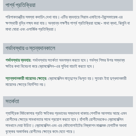
পার্শ্ব প্রতিক্রিয়া
পরিপাকতন্ত্রীয় সমস্যা কদাচিৎ দেখা যায়। এটির ব্যবহারে সিরাম এমাইনো-ট্রান্সফারেজ এর
ক্ষণস্থায়ী বৃদ্ধি লক্ষ্য করা যায়। অন্যান্য লক্ষণীয় পার্শ্ব প্রতিক্রিয়া হচ্ছে- মাথা ব্যথা, ঝিমুনি বা
মাথা ঘোরা এবং এলার্জিক প্রতিক্রিয়া।
গর্ভাবস্থায় ও স্তন্যদানকালে
গর্ভাবস্থায় ব্যবহার
: গর্ভাবস্থায় সতর্কতা অবলম্বন করতে হবে। গর্ভস্থ শিশুর উপর সম্ভাব্য
ক্ষতির কথা বিবেচনা করে ব্রোমহেক্সিন-এর সুবিধা যাচাই করতে হবে।
স্তন্যদানকারী মায়েদের ক্ষেত্রে
: ব্রোমহেক্সিন মাতৃদুগ্ধে নিঃসৃত হয়। সুতরাং ইহা দুগ্ধদানকারী
মায়েদের ক্ষেত্রে নির্দেশিত নয়।
সতর্কতা
গ্যাস্ট্রিক মিউকোসার প্রতি ক্ষতিকর প্রভাবের সম্ভাবনা থাকায় পেপটিক আলসার আছে এমন
রোগীদের ক্ষেত্রে সাবধানতার সাথে প্রয়োগ করতে হবে। হাঁপানী রোগীদেরকেও ব্রোমহেক্সিন
সাবধানে দেয়া উচিত। ব্রোমহেক্সিন এবং এর মেটাবোলাইটের নিষ্কাশন মারাত্মক হেপাটিক অথবা
বৃক্কের অকার্যকর রোগীদের ক্ষেত্রে কমে যেতে পারে।