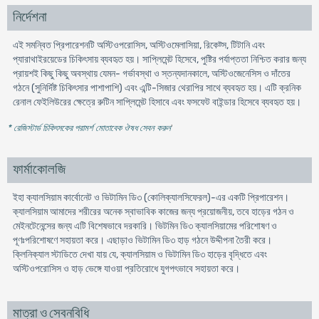
নির্দেশনা
এই সমন্বিত প্রিপারেশনটি অস্টিওপরোসিস, অস্টিওমেলাসিয়া, রিকেট্স, টিটানি এবং
প্যারাথাইরয়েডের চিকিৎসায় ব্যবহৃত হয়। সাপ্লিমেন্ট হিসেবে, পুষ্টির পর্যাপ্ততা নিশ্চিত করার জন্য
প্রায়শই কিছু কিছু অবস্থায় যেমন- গর্ভাবস্থা ও স্তন্যদানকালে, অস্টিওজেনেসিস ও দাঁতের
গঠনে (সুনির্দিষ্ট চিকিৎসার পাশাপাশি) এবং এন্টি-সিজার থেরাপির সাথে ব্যবহৃত হয়। এটি ক্রনিক
রেনাল ফেইলিউরের ক্ষেত্রে রুটিন সাপ্লিমেন্ট হিসাবে এবং ফসফেট বাইন্ডার হিসেবে ব্যবহৃত হয়।
* রেজিস্টার্ড চিকিৎসকের পরামর্শ মোতাবেক ঔষধ সেবন করুন
'
ফার্মাকোলজি
ইহা ক্যালসিয়াম কার্বোনেট ও ভিটামিন ডি৩ (কোলিক্যালসিফেরল)-এর একটি প্রিপারেশন।
ক্যালসিয়াম আমাদের শরীরের অনেক স্বাভাবিক কাজের জন্য প্রয়োজনীয়, তবে হাড়ের গঠন ও
মেইনটেনেন্সের জন্য এটি বিশেষভাবে দরকারি। ভিটমিন ডি৩ ক্যালসিয়ামের পরিশোষণ ও
পূণঃপরিশোষণে সহায়তা করে। এছাড়াও ভিটামিন ডি৩ হাড় গঠনে উদ্দীপনা তৈরী করে।
ক্লিনিক্যাল স্টাডিতে দেখা যায় যে, ক্যালসিয়াম ও ভিটামিন ডি৩ হাড়ের বৃদ্ধিতে এবং
অস্টিওপরোসিস ও হাড় ভেঙ্গে যাওয়া প্রতিরোধে যুগপৎভাবে সহায়তা করে।
মাত্রা ও সেবনবিধি