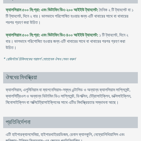
ক্যালসিয়াম ৫০০ মি:গ্রা: এবং ভিটামিন ডি৩ ২০০ আইইউ ট্যাবলেট:
দৈনিক ২ টি ট্যাবলেট বা ১
টি ট্যাবলেট, দিনে ২ বার। ভালভাবে পরিশোষিত হওয়ার জন্য এটি খাবারের সাথে বা খাবারের
পরপর গ্রহণ করা উচিত।
ক্যালসিয়াম ৫০০ মি:গ্রা: এবং ভিটামিন ডি৩ ৪০০ আইইউ ট্যাবলেট:
১ টি ট্যাবলেট, দিনে ২
বার। ভালভাবে পরিশোষিত হওয়ার জন্য এটি খাবারের সাথে বা খাবারের পরপর গ্রহণ করা
উচিত।
* রেজিস্টার্ড চিকিৎসকের পরামর্শ মোতাবেক ঔষধ সেবন করুন
'
ঔষধের মিথষ্ক্রিয়া
ক্যালসিয়াম, এলুমিনিয়াম বা ম্যাগনেসিয়াম-সমৃদ্ধ এন্টাসিড ও অন্যান্য ক্যালসিয়াম সাপ্লিমেন্ট,
ক্যালসিট্রিওল ও অন্যান্য ভিটামিন ডি৩ সাপ্লিমেন্ট, ডিগক্সিন, টেট্রাসাইক্লিন, ডক্সিসাইক্লিন,
মিনোসাইক্লিন বা অক্সিটেট্রাসাইক্লিনের সাথে এটির মিথস্ক্রিয়তার সম্ভাবনা আছে।
প্রতিনির্দেশনা
এটি হাইপারক্যালসেমিয়া, হাইপারথাইরয়ডিজম, রেনাল ক্যালকুলি, নেফ্রোলিথিয়াসিস এবং
জলিন্জার-ইলিসন সিনড্রোম-এর ক্ষেত্রে প্রতিনির্দেশিত।