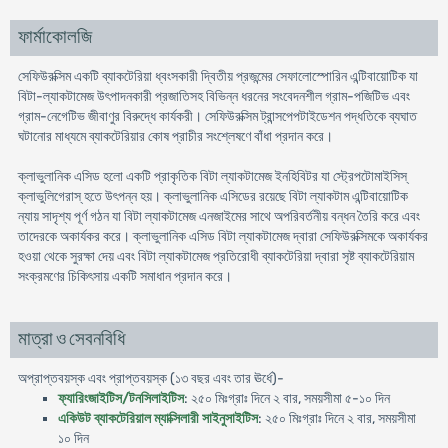
ফার্মাকোলজি
সেফিউরক্সিম একটি ব্যাকটেরিয়া ধ্বংসকারী দ্বিতীয় প্রজন্মের সেফালোস্পোরিন এন্টিবায়োটিক যা
বিটা-ল্যাকটামেজ উৎপাদনকারী প্রজাতিসহ বিভিন্ন ধরনের সংবেদনশীল গ্রাম-পজিটিভ এবং
গ্রাম-নেগেটিভ জীবাণুর বিরুদ্ধে কার্যকরী। সেফিউরক্সিম ট্রান্সপেপটাইডেশন পদ্ধতিকে ব্যঘাত
ঘটানোর মাধ্যমে ব্যাকটেরিয়ার কোষ প্রাচীর সংশ্লেষণে বাঁধা প্রদান করে।
ক্লাভুলানিক এসিড হলো একটি প্রাকৃতিক বিটা ল্যাকটামেজ ইনহিবিটর যা স্ট্রেপটোমাইসিস্
ক্লাভুলিগেরাস্ হতে উৎপন্ন হয়। ক্লাভুলানিক এসিডের রয়েছে বিটা ল্যাকটাম এন্টিবায়োটিক
ন্যায় সাদৃশ্য পূর্ণ গঠন যা বিটা ল্যাকটামেজ এনজাইমের সাথে অপরিবর্তনীয় বন্ধন তৈরি করে এবং
তাদেরকে অকার্যকর করে। ক্লাভুলানিক এসিড বিটা ল্যাকটামেজ দ্বারা সেফিউরক্সিমকে অকার্যকর
হওয়া থেকে সুরক্ষা দেয় এবং বিটা ল্যাকটামেজ প্রতিরোধী ব্যাকটেরিয়া দ্বারা সৃষ্ট ব্যাকটেরিয়াম
সংক্রমণের চিকিৎসায় একটি সমাধান প্রদান করে।
মাত্রা ও সেবনবিধি
অপ্রাপ্তবয়স্ক এবং প্রাপ্তবয়স্ক (১৩ বছর এবং তার ঊর্ধে)-
ফ্যারিংজাইটিস/টনসিলাইটিস
: ২৫০ মিঃগ্রাঃ দিনে ২ বার, সময়সীমা ৫-১০ দিন
একিউট ব্যাকটেরিয়াল ম্যাক্সিলারী সাইনুসাইটিস
: ২৫০ মিঃগ্রাঃ দিনে ২ বার, সময়সীমা
১০ দিন