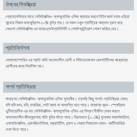
ঔষধের মিথষ্ক্রিয়া
প্রোবেনেসিডের সাথে সেফিউরক্সিম- ক্লাভুলানিক এসিড ব্যবহার করলে টাইম কার্ভ বনাম এড়িয়া
আন্ডার সিরাম কনসেন্ট্রেশন ৫০% বৃদ্ধি পায়। যে সকল ওষুধ গ্যাস্ট্রিক অম্লতা হ্রাস করে
সেগুলো সেফিউরক্সিম এর বায়োএভেইল্যাবিলিটি ও পোস্টপ্রান্ডিয়াল শোষণ কমিয়ে দেয়।
প্রতিনির্দেশনা
সেফালোস্পোরিন এর প্রতি অতি সংবেদনশীল রোগী ও সিউডোমোনাস কোলাইটিসের আক্রান্ত
রোগীদের জন্য নির্দেশিত নয়।
পার্শ্ব প্রতিক্রিয়া
সাধারণত সেফিউরক্সিম- ক্লাভুলানিক এসিড সুসহনীয়। তদুপরি কিছু পার্শ্ব-প্রতিক্রিয়া যেমন:
বমি বমি ভাব, বমি, ডায়রিয়া, পেটে ব্যথা বা অস্বস্তি হতে পারে। অন্যান্য ব্রড- স্পেকট্রাম
এন্টিবায়োটিক এর মত সেফিউরক্সিম- ক্লাভুলানিক এসিড এর মিশ্রণ দীর্ঘদিন সেবন করলে
অসংবেদনশীল জীবানুগুলোর অতি বৃদ্ধি ঘটতে পারে। বিরলভাবে (০.২%) বৃক্কের অকার্যকারিতা,
এনাফাইলেক্সিস, এ্যানজিওইডিমা, প্রূরাইটিস, র‌্যাশ ও সেরাম সিকানেস যেমন- আর্টিকোরিয়া
দেখা দিতে পারে।