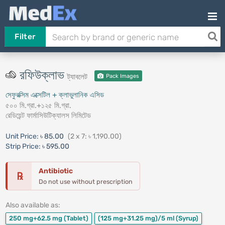
Filter
রফিউক্লাভ
ট্যাবলেট
Pack Images
সেফুরক্সিম এক্সেটিল + ক্লাভুলানিক এসিড
৫০০ মি.গ্রা.+১২৫ মি.গ্রা.
রেডিয়েন্ট ফার্মাসিউটিক্যালস লিমিটেড
Unit Price:
৳ 85.00
(2 x 7: ৳ 1,190.00)
Strip Price:
৳ 595.00
Antibiotic
℞
Do not use without prescription
Also available as:
250 mg+62.5 mg
(Tablet)
(125 mg+31.25 mg)/5 ml
(Syrup)