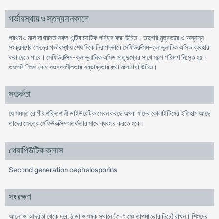
গর্ভাবস্থায় ও স্তন্যদানকালে
প্রথম ৩ মাস সাধারনত সকল এন্টিবায়োটিক পরিহার করা উচিত। তদুপরি মুত্রতন্ত্র ও অন্যান্য
সংক্রমণের ক্ষেত্রে গর্ভাবস্থায় শেষ দিকে নিরাপদভাবে সেফিউরক্সিম-ক্লাভুলানিক এসিড ব্যবহার
করা যেতে পারে। সেফিউরক্সিম-ক্লাভুলানিক এসিড মাতৃদুগ্ধের সাথে স্বল্প পরিমাণ নি:সৃত হয়।
তদুপরি শিশুর দেহে সংবেদনশীলতার সম্ভাব্যতার কথা মনে রাখা উচিত।
সতর্কতা
যে সমস্ত রোগীর শক্তিশালী ডাইউরেটিক সেবন করছে অথবা যাদের কোলাইটিসের ইতিহাস আছে
তাদের ক্ষেত্রে সেফিউরক্সিম সতর্কতার সাথে ব্যবহার করতে হবে।
থেরাপিউটিক ক্লাস
Second generation cephalosporins
সংরক্ষণ
০
আলো ও আর্দ্রতা থেকে দূরে, ঠান্ডা ও শুষ্ক স্থানে (৩০
সেঃ তাপমাত্রার নিচে) রাখুন। শিশুদের