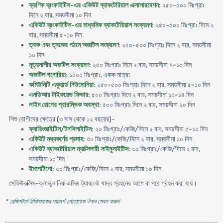
ক্রণিক ব্রংকাইটিস-এর একিউট ব্যাকটেরিয়াল এক্সাসারবেশন
: ২৫০-৫০০ মিঃগ্রাঃ
দিনে ২ বার, সময়সীমা ১০ দিন
একিউট ব্রংকাইটিস-এর মাধ্যমিক ব্যাকটেরিয়াল সংক্রমণ
: ২৫০-৫০০ মিঃগ্রাঃ দিনে ২
বার, সময়সীমা ৫-১০ দিন
ত্বক এবং ত্বকের গঠনে অজটিল সংক্রমণ
: ২৫০-৫০০ মিঃগ্রাঃ দিনে ২ বার, সময়সীমা
১০ দিন
মূত্রনালীর অজটিল সংক্রমণ
: ২৫০ মিঃগ্রাঃ দিনে ২ বার, সময়সীমা ৭-১০ দিন
অজটিল গনোরিয়া
: ১০০০ মিঃগ্রাঃ, একক মাত্রা
কমিউনিটি একুয়ার্ড নিউমোনিয়া
: ২৫০-৫০০ মিঃগ্রাঃ দিনে ২ বার, সময়সীমা ৫-১০ দিন
এমডিআর টাইফয়েড ফিভার
: ৫০০ মিঃগ্রাঃ দিনে ২ বার, সময়সীমা ১০-১৪ দিন
লাইম রোগের প্রারম্ভিক অবস্থা
: ৫০০ মিঃগ্রাঃ দিনে ২ বার, সময়সীমা ২০ দিন
শিশু রোগীদের ক্ষেত্রে (৩ মাস থেকে ১২ বছরের)-
ফ্যারিংজাইটিস/টনসিলাইটিস
: ২০ মিঃগ্রাঃ/কেজি/দিনে ২ বার, সময়সীমা ৫-১০ দিন
একিউট মধ্যকর্ণের প্রদাহ
: ৩০ মিঃগ্রাঃ/কেজি/দিনে ২ বার, সময়সীমা ১০ দিন
একিউট ব্যাকটেরিয়াল ম্যাক্সিলারী সাইনুসাইটিস
: ৩০ মিঃগ্রাঃ/কেজি/দিনে ২ বার,
সময়সীমা ১০ দিন
ইমপেটিগো
: ৩০ মিঃগ্রাঃ/কেজি/দিনে ২ বার, সময়সীমা ১০ দিন
সেফিউরক্সিম-ক্লাভুলানিক এসিড ট্যাবলেট খাদ্য গ্রহনের আগে বা পরে গ্রহন করা যায়।
* রেজিস্টার্ড চিকিৎসকের পরামর্শ মোতাবেক ঔষধ সেবন করুন
'