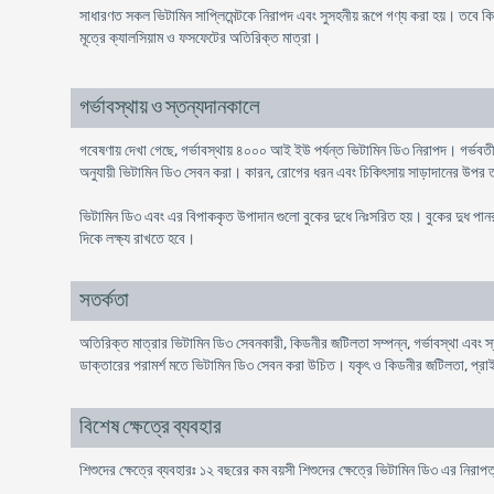
সাধারণত সকল ভিটামিন সাপ্লিমেন্টকে নিরাপদ এবং সুসহনীয় রূপে গণ্য করা হয়। তবে কিছু পা
মূত্রে ক্যালসিয়াম ও ফসফেটের অতিরিক্ত মাত্রা।
গর্ভাবস্থায় ও স্তন্যদানকালে
গবেষণায় দেখা গেছে, গর্ভাবস্থায় ৪০০০ আই ইউ পর্যন্ত ভিটামিন ডি৩ নিরাপদ। গর্ভবত
অনুযায়ী ভিটামিন ডি৩ সেবন করা। কারন, রোগের ধরন এবং চিকিৎসায় সাড়াদানের উপর ত
ভিটামিন ডি৩ এবং এর বিপাককৃত উপাদান গুলো বুকের দুধে নিঃসরিত হয়। বুকের দুধ পানর
দিকে লক্ষ্য রাখতে হবে।
সতর্কতা
অতিরিক্ত মাত্রার ভিটামিন ডি৩ সেবনকারী, কিডনীর জটিলতা সম্পন্ন, গর্ভাবস্থা এবং স্
ডাক্তারের পরামর্শ মতে ভিটামিন ডি৩ সেবন করা উচিত। যকৃৎ ও কিডনীর জটিলতা, প্র
বিশেষ ক্ষেত্রে ব্যবহার
শিশুদের ক্ষেত্রে ব্যবহারঃ ১২ বছরের কম বয়সী শিশুদের ক্ষেত্রে ভিটামিন ডি৩ এর নিরাপত