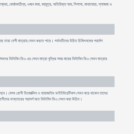
াথাব্যথা, কোষ্ঠকাঠিন্য, ওজন কমা, বহুমূত্র, অতিরিক্ত ঘাম, পিপাসা, মাথাঘোরা, প্লাজমা ও
ছে তারা বেশী মাত্রায় সেবন করতে পারে। গর্ভবতীদের উচিত চিকিৎসকের পরার্মশ
ুদের ভিটামিন ডি৩ এর সেবন মাত্রা বৃদ্ধির সময় মায়ের ভিটামিন ডি৩ সেবন মাত্রার
ণ করতে হবে। যেসব রোগী ডিজোক্সিন ও থায়াজাইড ডাইইউরেটিকস সেবন করে থাকেন তাদের
োগীদের ডাক্তারের পরামর্শ মতে ভিটামিন ডি৩ সেবন করা উচিত।