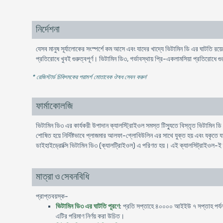
নির্দেশনা
যেসব মানুষ সূর্যালোকের সংস্পর্শে কম আসে এবং যাদের খাদ্যে ভিটামিন ডি এর ঘাটতি রয
প্রতিরোধে খুবই গুরুত্বপূর্ণ। ভিটামিন ডি৩, গর্ভাবস্থায় প্রি-একলামসিয়া প্রতিরোধে গুর
* রেজিস্টার্ড চিকিৎসকের পরামর্শ মোতাবেক ঔষধ সেবন করুন
'
ফার্মাকোলজি
ভিটামিন ডি৩ এর কার্যকরী উপাদান ক্যালস্ট্রিাইওল সমস্ত টিস্যুতে বিস্তৃত ভিটামিন ডি
শোষিত হয়ে নির্দিষ্টভাবে প্লাজমার আলফা-গ্লোবিউলিন এর সাথে যুক্ত হয় এবং যকৃতে য
ডাইহাইড্রোক্সি ভিটামিন ডি৩ (ক্যালট্রিাইওল) এ পরিণত হয়। এই ক্যালসিট্রাইওল-ই ক্য
মাত্রা ও সেবনবিধি
প্রাপ্তবয়স্ক-
ভিটামিন ডি৩ এর ঘাটতি পূরণে
: প্রতি সপ্তাহে ৪০০০০ আইইউ ৭ সপ্তাহ পর্যন্
এটির পরিমাণ নির্ণয় করা উচিত।