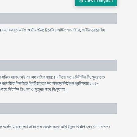
View In English
 মাধ্যমে মজবুত অস্থি ও দাঁত গঠন; রিকেটস, অস্টিওম্যালাসিয়া, অস্টিওপোরোসিস
 সঞ্চিত থাকে, তাই এর হাফ লাইফ প্রায় ৫০ দিনের মত। ভিটামিন ডি, ক্ষুদ্রান্তে
পরবর্তীতে কিডনীতে দ্বিতীয়বারের মত হাইড্রোক্সিলেশন প্রক্রিয়ায় ১,২৫-
 থাকে ভিটামিন ডি৩ মল ও মূত্রের সাথে নিঃসৃত হয়।
র্জিত হয়েছে কিনা তা নিশ্চিত হওয়ার জন্য মেইনটেনেন্স থেরাপি শুরুর ৩-৪ মাস পর