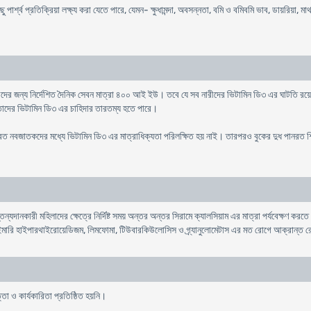
র্শ্ব প্রতিক্রিয়া লক্ষ্য করা যেতে পারে, যেমন- ক্ষুধামন্দা, অবসন্নতা, বমি ও বমিবমি ভাব, ডায়রিয়া, ম
ীদের জন্য নির্দেশিত দৈনিক সেবন মাত্রা ৪০০ আই ইউ। তবে যে সব নারীদের ভিটামিন ডি৩ এর ঘাটতি রয়ে
াদের ভিটামিন ডি৩ এর চাহিদার তারতম্য হতে পারে।
ত নবজাতকদের মধ্যে ভিটামিন ডি৩ এর মাত্রাধিক্যতা পরিলক্ষিত হয় নাই। তারপরও বুকের দুধ পানরত শিশ
তন্যদানকারী মহিলাদের ক্ষেত্রে নির্দিষ্ট সময় অন্তর অন্তর সিরামে ক্যালসিয়াম এর মাত্রা পর্যবেক্ষ
াইমারি হাইপারথাইরোয়েডিজম, লিমফোমা, টিউবারকিউলোসিস ও গ্র্যানুলোমেটাস এর মত রোগে আক্রান্ত র
্তা ও কার্যকারিতা প্রতিষ্ঠিত হয়নি।