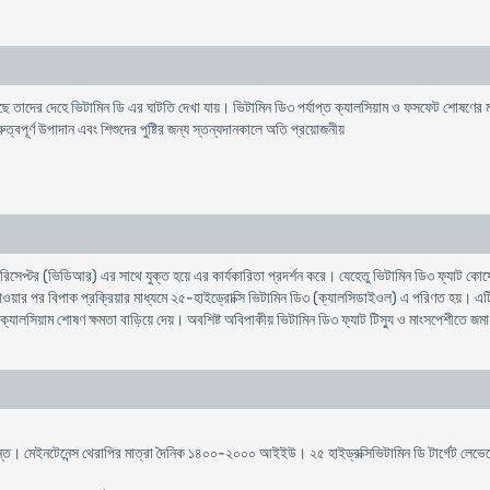
়েছে তাদের দেহে ভিটামিন ডি এর ঘাটতি দেখা যায়। ভিটামিন ডি৩ পর্যাপ্ত ক্যালসিয়াম ও ফসফেট শোষণের
ুত্বপূর্ণ উপাদান এবং শিশুদের পুষ্টির জন্য স্তন্যদানকালে অতি প্রয়োজনীয়
 রিসেপ্টর (ভিডিআর) এর সাথে যুক্ত হয়ে এর কার্যকারিতা প্রদর্শন করে। যেহেতু ভিটামিন ডি৩ ফ্যাট কোষে
াওয়ার পর বিপাক প্রক্রিয়ার মাধ্যমে ২৫-হাইড্রোক্সি ভিটামিন ডি৩ (ক্যালসিডাইওল) এ পরিণত হয়। এটি 
ালসিয়াম শোষণ ক্ষমতা বাড়িয়ে দেয়। অবশিষ্ট অবিপাকীয় ভিটামিন ডি৩ ফ্যাট টিস্যু ও মাংসপেশীতে জমা
ত। মেইনটেনেন্স থেরাপির মাত্রা দৈনিক ১৪০০-২০০০ আইইউ। ২৫ হাইড্রক্সিভিটামিন ডি টার্গেট লেভেলে অ