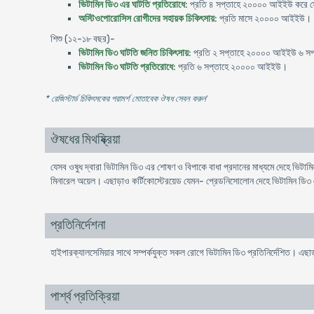
ভিটামিন ডি৩ এর ঘাটতি প্রতিরোধে
: প্রতি ৪ সপ্তাহে ২০০০০ আইইউ করে সেবন 
অস্টিওপোরোসিস রোগীদের সহায়ক চিকিৎসায়
: প্রতি মাসে ২০০০০ আইইউ।
শিশু (১২-১৮ বছর)-
ভিটামিন ডি৩ ঘাটতি জনিত চিকিৎসায়
: প্রতি ২ সপ্তাহে ২০০০০ আইইউ ৬ সপ্
ভিটামিন ডি৩ ঘাটতি প্রতিরোধে
: প্রতি ৬ সপ্তাহে ২০০০০ আইইউ।
* রেজিস্টার্ড চিকিৎসকের পরামর্শ মোতাবেক ঔষধ সেবন করুন
'
ঔষধের মিথষ্ক্রিয়া
যেসব ওষুধ দ্বারা ভিটামিন ডি৩ এর শোষণ ও বিপাকে বাধা প্রদানের মাধ্যমে দেহে ভিটাম
মিনারেল অয়েল। এছাড়াও কর্টিকোস্টেরয়েড যেমন- প্রেডনিসোলোন দেহে ভিটামিন ডি৩ এ
প্রতিনির্দেশনা
হাইপারক্যালসেমিয়ার সাথে সম্পর্কযুক্ত সকল রোগে ভিটামিন ডি৩ প্রতিনির্দেশিত। এছা
পার্শ্ব প্রতিক্রিয়া