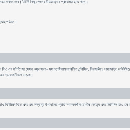
করতে হবে। নির্দিষ্ট কিছু ক্ষেত্রে উচ্চমাত্রায় প্রয়োজন হতে পারে।
তাহ পর্যন্ত।
িন ডি৩ এর ঘাটতি হয় সেসব ওষুধ হলো- ম্যাগনেসিয়াম সম্বলিত এন্টাসিড, ডিজোক্সিন, থায়াজাইড ডাইইউ
র প্রয়োজনীয়তা বাড়ায়।
ড়াও ভিটামিন ডিত এবং এর অন্যান্য উপাদানের প্রতি সংবেদনশীল রোগীর ক্ষেত্রে এবং ভিটামিন ডি৩ এর ব