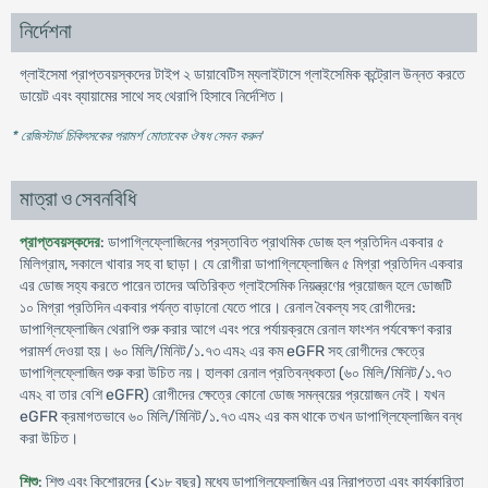
নির্দেশনা
গ্লাইসেমা প্রাপ্তবয়স্কদের টাইপ ২ ডায়াবেটিস ম্যলাইটাসে গ্লাইসেমিক কন্ট্রোল উন্নত করতে
ডায়েট এবং ব্যায়ামের সাথে সহ থেরাপি হিসাবে নির্দেশিত।
* রেজিস্টার্ড চিকিৎসকের পরামর্শ মোতাবেক ঔষধ সেবন করুন
'
মাত্রা ও সেবনবিধি
প্রাপ্তবয়স্কদের
: ডাপাগ্লিফ্লোজিনের প্রস্তাবিত প্রাথমিক ডোজ হল প্রতিদিন একবার ৫
মিলিগ্রাম, সকালে খাবার সহ বা ছাড়া। যে রোগীরা ডাপাগ্লিফ্লোজিন ৫ মিগ্রা প্রতিদিন একবার
এর ডোজ সহ্য করতে পারেন তাদের অতিরিক্ত গ্লাইসেমিক নিয়ন্ত্রণের প্রয়োজন হলে ডোজটি
১০ মিগ্রা প্রতিদিন একবার পর্যন্ত বাড়ানো যেতে পারে। রেনাল বৈকল্য সহ রোগীদের:
ডাপাগ্লিফ্লোজিন থেরাপি শুরু করার আগে এবং পরে পর্যায়ক্রমে রেনাল ফাংশন পর্যবেক্ষণ করার
পরামর্শ দেওয়া হয়। ৬০ মিলি/মিনিট/১.৭৩ এম২ এর কম eGFR সহ রোগীদের ক্ষেত্রে
ডাপাগ্লিফ্লোজিন শুরু করা উচিত নয়। হালকা রেনাল প্রতিবন্ধকতা (৬০ মিলি/মিনিট/১.৭৩
এম২ বা তার বেশি eGFR) রোগীদের ক্ষেত্রে কোনো ডোজ সমন্বয়ের প্রয়োজন নেই। যখন
eGFR ক্রমাগতভাবে ৬০ মিলি/মিনিট/১.৭৩ এম২ এর কম থাকে তখন ডাপাগ্লিফ্লোজিন বন্ধ
করা উচিত।
শিশু
: শিশু এবং কিশোরদের (<১৮ বছর) মধ্যে ডাপাগ্লিফ্লোজিন এর নিরাপত্তা এবং কার্যকারিতা