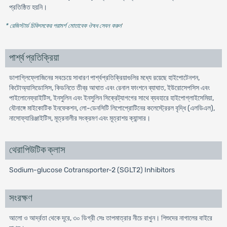
প্রতিষ্ঠিত হয়নি।
* রেজিস্টার্ড চিকিৎসকের পরামর্শ মোতাবেক ঔষধ সেবন করুন
'
পার্শ্ব প্রতিক্রিয়া
ডাপাগ্লিফ্লোজিনের সবচেয়ে সাধারণ পার্শ্বপ্রতিক্রিয়াগুলির মধ্যে রয়েছে হাইপোটেনশন,
কিটোঅ্যাসিডোসিস, কিডনিতে তীব্র আঘাত এবং রেনাল ফাংশনে ব্যাঘাত, ইউরোসেপসিস এবং
পাইলোনেফ্রাইটিস, ইনসুলিন এবং ইনসুলিন সিক্রেট্যাগগের সাথে ব্যবহারে হাইপোগ্লাইসেমিয়া,
যৌনাঙ্গে মাইকোটিক ইনফেকশন, লো-ডেনসিটি লিপোপ্রোটিনের কলেস্ট্রেরল বৃদ্ধি (এলডিএল),
নাসোফ্যারিঞ্জাইটিস, মূত্রনালীর সংক্রমণ এবং মূত্রাশয় ক্যান্সার।
থেরাপিউটিক ক্লাস
Sodium-glucose Cotransporter-2 (SGLT2) Inhibitors
সংরক্ষণ
আলো ও আর্দ্রতা থেকে দূরে, ৩০ ডিগ্রী সেঃ তাপমাত্রার নীচে রাখুন। শিশুদের নাগালের বাইরে