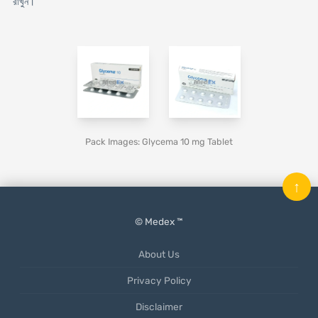
রাখুন।
Pack Images: Glycema 10 mg Tablet
↑
© Medex ™
About Us
Privacy Policy
Disclaimer