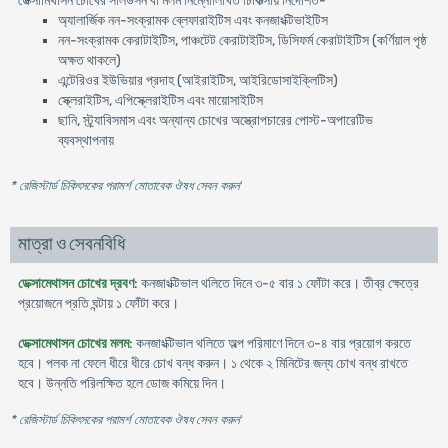
ডেক্সামিথাসন চোখের সলিউসন বা মলম নিম্নোলিখিত চিকিত্সায় নির্দেশিত-
অ্যালার্জিক নন-সংক্রামক ব্লেফারাইটিস এবং কনজাংক্টিভাইটিস
নন-সংক্রামক কেরাটাইটিস, পাঞ্চটেট কেরাটাইটিস, ডিসিফর্ম কেরাটাইটিস (কর্ণিয়াল পৃষ্ঠ
অক্ষত থাকলে)
এন্টেরিওর ইউভিয়ার প্রদাহ (আইরাইটিস, আইরিডোসাইক্লিটিস)
স্ক্লেরাইটিস, এপিস্ক্লেরাইটিস এবং মায়োসাইটিস
ছানি, স্ট্র্যাবিসমাস এবং অন্যান্য চোখের অস্ত্রোপচারের পোস্ট-অপারেটিভ
ব্যবস্থাপনায়
* রেজিস্টার্ড চিকিৎসকের পরামর্শ মোতাবেক ঔষধ সেবন করুন
'
মাত্রা ও সেবনবিধি
ডেক্সামেথাসন চোখের দ্রবণ
: কনজাংক্টিভাল থলিতে দিনে ৩-৫ বার ১ ফোঁটা করে। তীব্র ক্ষেত্রে
প্রয়োজনে প্রতি ঘন্টায় ১ ফোঁটা করে।
ডেক্সামেথাসন চোখের মলম
: কনজাংক্টিভাল থলিতে অল্প পরিমাণে দিনে ৩-৪ বার প্রয়োগ করতে
হবে। পলক না ফেলে ধীরে ধীরে চোখ বন্ধ করুন। ১ থেকে ২ মিনিটের জন্য চোখ বন্ধ রাখতে
হবে। উন্নতি পরিলক্ষিত হলে ডোজ কমিয়ে দিন।
* রেজিস্টার্ড চিকিৎসকের পরামর্শ মোতাবেক ঔষধ সেবন করুন
'