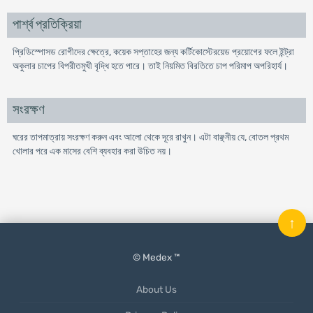
পার্শ্ব প্রতিক্রিয়া
প্রিডিস্পোসড রোগীদের ক্ষেত্রে, কয়েক সপ্তাহের জন্য কর্টিকোস্টেরয়েড প্রয়োগের ফলে ইন্ট্রা
অকুলার চাপের বিপরীতমুখী বৃদ্ধি হতে পারে। তাই নিয়মিত বিরতিতে চাপ পরিমাপ অপরিহার্য।
সংরক্ষণ
ঘরের তাপমাত্রায় সংরক্ষণ করুন এবং আলো থেকে দূরে রাখুন। এটা বাঞ্ছনীয় যে, বোতল প্রথম
খোলার পরে এক মাসের বেশি ব্যবহার করা উচিত নয়।
↑
© Medex ™
About Us