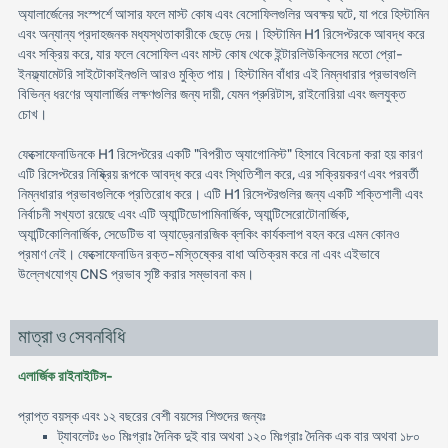
অ্যালার্জেনের সংস্পর্শে আসার ফলে মাস্ট কোষ এবং বেসোফিলগুলির অবক্ষয় ঘটে, যা পরে হিস্টামিন
এবং অন্যান্য প্রদাহজনক মধ্যস্থতাকারীকে ছেড়ে দেয়। হিস্টামিন H1 রিসেপ্টরকে আবদ্ধ করে
এবং সক্রিয় করে, যার ফলে বেসোফিল এবং মাস্ট কোষ থেকে ইন্টারলিউকিনসের মতো প্রো-
ইনফ্ল্যামেটরি সাইটোকাইনগুলি আরও মুক্তি পায়। হিস্টামিন বাঁধার এই নিম্নধারার প্রভাবগুলি
বিভিন্ন ধরণের অ্যালার্জির লক্ষণগুলির জন্য দায়ী, যেমন প্রুরিটাস, রাইনোরিয়া এবং জলযুক্ত
চোখ।
ফেক্সোফেনাডিনকে H1 রিসেপ্টরের একটি "বিপরীত অ্যাগোনিস্ট" হিসাবে বিবেচনা করা হয় কারণ
এটি রিসেপ্টরের নিষ্ক্রিয় রূপকে আবদ্ধ করে এবং স্থিতিশীল করে, এর সক্রিয়করণ এবং পরবর্তী
নিম্নধারার প্রভাবগুলিকে প্রতিরোধ করে। এটি H1 রিসেপ্টরগুলির জন্য একটি শক্তিশালী এবং
নির্বাচনী সখ্যতা রয়েছে এবং এটি অ্যান্টিডোপামিনার্জিক, অ্যান্টিসেরোটোনার্জিক,
অ্যান্টিকোলিনার্জিক, সেডেটিভ বা অ্যাড্রেনারজিক ব্লকিং কার্যকলাপ বহন করে এমন কোনও
প্রমাণ নেই। ফেক্সোফেনাডিন রক্ত-মস্তিষ্কের বাধা অতিক্রম করে না এবং এইভাবে
উল্লেখযোগ্য CNS প্রভাব সৃষ্টি করার সম্ভাবনা কম।
মাত্রা ও সেবনবিধি
এলার্জিক রাইনাইটিস-
প্রাপ্ত বয়স্ক এবং ১২ বছরের বেশী বয়সের শিশুদের জন্যঃ
ট্যাবলেটঃ ৬০ মিঃগ্রাঃ দৈনিক দুই বার অথবা ১২০ মিঃগ্রাঃ দৈনিক এক বার অথবা ১৮০