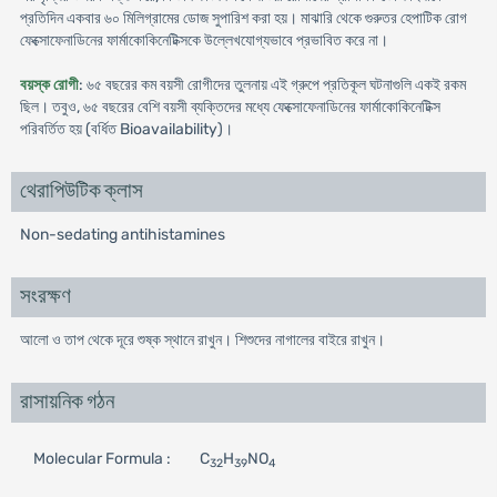
প্রতিদিন একবার ৬০ মিলিগ্রামের ডোজ সুপারিশ করা হয়। মাঝারি থেকে গুরুতর হেপাটিক রোগ
ফেক্সোফেনাডিনের ফার্মাকোকিনেটিক্সকে উল্লেখযোগ্যভাবে প্রভাবিত করে না।
বয়স্ক রোগী
: ৬৫ বছরের কম বয়সী রোগীদের তুলনায় এই গ্রুপে প্রতিকূল ঘটনাগুলি একই রকম
ছিল। তবুও, ৬৫ বছরের বেশি বয়সী ব্যক্তিদের মধ্যে ফেক্সোফেনাডিনের ফার্মাকোকিনেটিক্স
পরিবর্তিত হয় (বর্ধিত Bioavailability)।
থেরাপিউটিক ক্লাস
Non-sedating antihistamines
সংরক্ষণ
আলো ও তাপ থেকে দূরে শুষ্ক স্থানে রাখুন। শিশুদের নাগালের বাইরে রাখুন।
রাসায়নিক গঠন
Molecular Formula :
C
H
NO
32
39
4