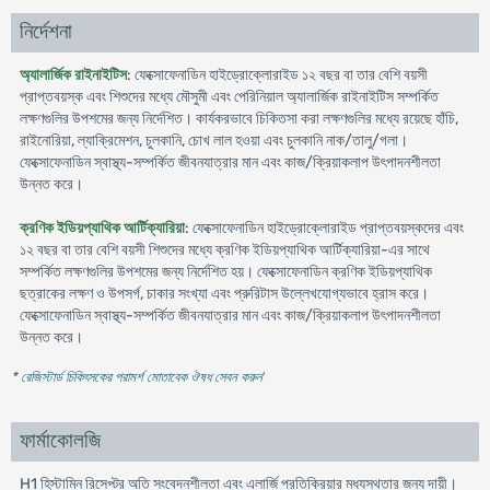
নির্দেশনা
অ্যালার্জিক রাইনাইটিস
: ফেক্সোফেনাডিন হাইড্রোক্লোরাইড ১২ বছর বা তার বেশি বয়সী
প্রাপ্তবয়স্ক এবং শিশুদের মধ্যে মৌসুমী এবং পেরিনিয়াল অ্যালার্জিক রাইনাইটিস সম্পর্কিত
লক্ষণগুলির উপশমের জন্য নির্দেশিত। কার্যকরভাবে চিকিতসা করা লক্ষণগুলির মধ্যে রয়েছে হাঁচি,
রাইনোরিয়া, ল্যাক্রিমেশন, চুলকানি, চোখ লাল হওয়া এবং চুলকানি নাক/তালু/গলা।
ফেক্সোফেনাডিন স্বাস্থ্য-সম্পর্কিত জীবনযাত্রার মান এবং কাজ/ক্রিয়াকলাপ উৎপাদনশীলতা
উন্নত করে।
ক্রণিক ইডিয়প্যাথিক আর্টিক্যারিয়া
: ফেক্সোফেনাডিন হাইড্রোক্লোরাইড প্রাপ্তবয়স্কদের এবং
১২ বছর বা তার বেশি বয়সী শিশুদের মধ্যে ক্রণিক ইডিয়প্যাথিক আর্টিক্যারিয়া-এর সাথে
সম্পর্কিত লক্ষণগুলির উপশমের জন্য নির্দেশিত হয়। ফেক্সোফেনাডিন ক্রণিক ইডিয়প্যাথিক
ছত্রাকের লক্ষণ ও উপসর্গ, চাকার সংখ্যা এবং প্রুরিটাস উল্লেখযোগ্যভাবে হ্রাস করে।
ফেক্সোফেনাডিন স্বাস্থ্য-সম্পর্কিত জীবনযাত্রার মান এবং কাজ/ক্রিয়াকলাপ উৎপাদনশীলতা
উন্নত করে।
* রেজিস্টার্ড চিকিৎসকের পরামর্শ মোতাবেক ঔষধ সেবন করুন
'
ফার্মাকোলজি
H1 হিস্টামিন রিসেপ্টর অতি সংবেদনশীলতা এবং এলার্জি প্রতিক্রিয়ার মধ্যস্থতার জন্য দায়ী।