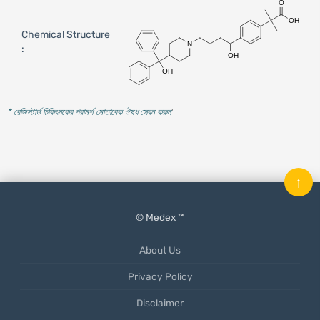
Chemical Structure
:
* রেজিস্টার্ড চিকিৎসকের পরামর্শ মোতাবেক ঔষধ সেবন করুন
'
↑
© Medex ™
About Us
Privacy Policy
Disclaimer