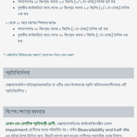
সাসপেনশনঃ ১৫ মিঃগ্রাঃ অথবা ২.৫ মিঃলিঃ (১/২ চা-চামচ) দৈনিক দুই বার
বৃক্কীয় কার্যকারিতা কমে গেলেঃ ১৫ মিঃগ্রাঃ অথবা ২.৫ মিঃলিঃ (১/২ চা-চামচ) দৈনিক
এক বার
২ থেকে ১১ বছর বয়সের শিশুদের জন্যঃ
সাসপেনশনঃ ৩০ মিঃগ্রাঃ অথবা ৫ মিঃলিঃ (১ চা-চামচ) দৈনিক দুই বার
বৃক্কীয় কার্যকারিতা কমে গেলেঃ ৩০ মিঃগ্রাঃ অথবা ৫ মিঃলিঃ (১ চা-চামচ) দৈনিক এক
বার
* রেজিস্টার্ড চিকিৎসকের পরামর্শ মোতাবেক ঔষধ সেবন করুন
'
প্রতিনির্দেশনা
ফেক্সোফেনাডিন হাইড্রোক্লোরাইড বা এটির কোন উপাদানের প্রতি অতিসংবেদনশীলতায় এটি
প্রতিনির্দেশিত।
বিশেষ ক্ষেত্রে ব্যবহার
রেনাল এবং হেপাটিক প্রতিবন্ধী রোগী
: ফেক্সোফেনাডিনের ফার্মাকোকিনেটিক্স রেনাল
impairment রোগীদের মধ্যে পরিবর্তিত হয়। বর্ধিত Bioavailability and half-life
এর বৃদ্ধির উপর ভিত্তি করে, কিডনি ফাংশন কমে যাওয়া রোগীদের প্রাথমিক ডোজ হিসাবে