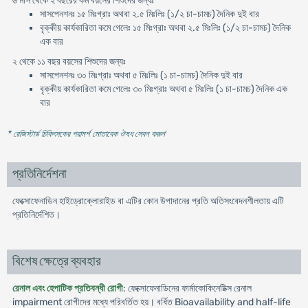
৬ মাস থেকে ২ বছরের কম বয়সের শিশুদের জন্যঃ
সাসপেনশনঃ ১৫ মিঃগ্রাঃ অথবা ২.৫ মিঃলিঃ (১/২ চা-চামচ) দৈনিক দুই বার
বৃক্কীয় কার্যকারিতা কমে গেলেঃ ১৫ মিঃগ্রাঃ অথবা ২.৫ মিঃলিঃ (১/২ চা-চামচ) দৈনিক
এক বার
২ থেকে ১১ বছর বয়সের শিশুদের জন্যঃ
সাসপেনশনঃ ৩০ মিঃগ্রাঃ অথবা ৫ মিঃলিঃ (১ চা-চামচ) দৈনিক দুই বার
বৃক্কীয় কার্যকারিতা কমে গেলেঃ ৩০ মিঃগ্রাঃ অথবা ৫ মিঃলিঃ (১ চা-চামচ) দৈনিক এক
বার
* রেজিস্টার্ড চিকিৎসকের পরামর্শ মোতাবেক ঔষধ সেবন করুন
'
প্রতিনির্দেশনা
ফেক্সোফেনাডিন হাইড্রোক্লোরাইড বা এটির কোন উপাদানের প্রতি অতিসংবেদনশীলতায় এটি
প্রতিনির্দেশিত।
বিশেষ ক্ষেত্রে ব্যবহার
রেনাল এবং হেপাটিক প্রতিবন্ধী রোগী
: ফেক্সোফেনাডিনের ফার্মাকোকিনেটিক্স রেনাল
impairment রোগীদের মধ্যে পরিবর্তিত হয়। বর্ধিত Bioavailability and half-life