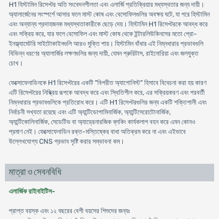
H1 হিস্টামিন রিসেপ্টর অতি সংবেদনশীলতা এবং এলার্জি প্রতিক্রিয়ার মধ্যস্থতার জন্য দায়ী।
অ্যালার্জেনের সংস্পর্শে আসার ফলে মাস্ট কোষ এবং বেসোফিলগুলির অবক্ষয় ঘটে, যা পরে হিস্টামিন
এবং অন্যান্য প্রদাহজনক মধ্যস্থতাকারীকে ছেড়ে দেয়। হিস্টামিন H1 রিসেপ্টরকে আবদ্ধ করে
এবং সক্রিয় করে, যার ফলে বেসোফিল এবং মাস্ট কোষ থেকে ইন্টারলিউকিনসের মতো প্রো-
ইনফ্ল্যামেটরি সাইটোকাইনগুলি আরও মুক্তি পায়। হিস্টামিন বাঁধার এই নিম্নধারার প্রভাবগুলি
বিভিন্ন ধরণের অ্যালার্জির লক্ষণগুলির জন্য দায়ী, যেমন প্রুরিটাস, রাইনোরিয়া এবং জলযুক্ত
চোখ।
ফেক্সোফেনাডিনকে H1 রিসেপ্টরের একটি "বিপরীত অ্যাগোনিস্ট" হিসাবে বিবেচনা করা হয় কারণ
এটি রিসেপ্টরের নিষ্ক্রিয় রূপকে আবদ্ধ করে এবং স্থিতিশীল করে, এর সক্রিয়করণ এবং পরবর্তী
নিম্নধারার প্রভাবগুলিকে প্রতিরোধ করে। এটি H1 রিসেপ্টরগুলির জন্য একটি শক্তিশালী এবং
নির্বাচনী সখ্যতা রয়েছে এবং এটি অ্যান্টিডোপামিনার্জিক, অ্যান্টিসেরোটোনার্জিক,
অ্যান্টিকোলিনার্জিক, সেডেটিভ বা অ্যাড্রেনারজিক ব্লকিং কার্যকলাপ বহন করে এমন কোনও
প্রমাণ নেই। ফেক্সোফেনাডিন রক্ত-মস্তিষ্কের বাধা অতিক্রম করে না এবং এইভাবে
উল্লেখযোগ্য CNS প্রভাব সৃষ্টি করার সম্ভাবনা কম।
মাত্রা ও সেবনবিধি
এলার্জিক রাইনাইটিস-
প্রাপ্ত বয়স্ক এবং ১২ বছরের বেশী বয়সের শিশুদের জন্যঃ