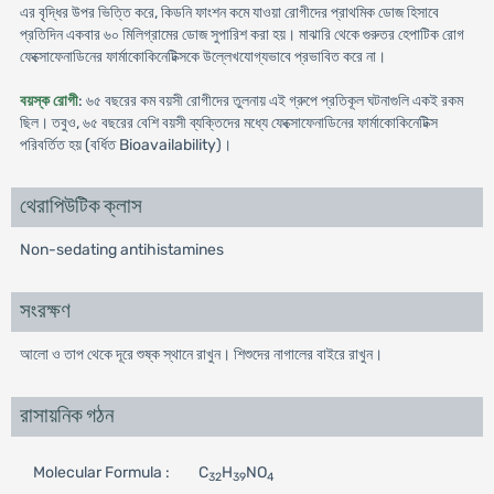
এর বৃদ্ধির উপর ভিত্তি করে, কিডনি ফাংশন কমে যাওয়া রোগীদের প্রাথমিক ডোজ হিসাবে
প্রতিদিন একবার ৬০ মিলিগ্রামের ডোজ সুপারিশ করা হয়। মাঝারি থেকে গুরুতর হেপাটিক রোগ
ফেক্সোফেনাডিনের ফার্মাকোকিনেটিক্সকে উল্লেখযোগ্যভাবে প্রভাবিত করে না।
বয়স্ক রোগী
: ৬৫ বছরের কম বয়সী রোগীদের তুলনায় এই গ্রুপে প্রতিকূল ঘটনাগুলি একই রকম
ছিল। তবুও, ৬৫ বছরের বেশি বয়সী ব্যক্তিদের মধ্যে ফেক্সোফেনাডিনের ফার্মাকোকিনেটিক্স
পরিবর্তিত হয় (বর্ধিত Bioavailability)।
থেরাপিউটিক ক্লাস
Non-sedating antihistamines
সংরক্ষণ
আলো ও তাপ থেকে দূরে শুষ্ক স্থানে রাখুন। শিশুদের নাগালের বাইরে রাখুন।
রাসায়নিক গঠন
Molecular Formula :
C
H
NO
32
39
4