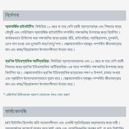
নির্দেশনা
অ্যালার্জিক রাইনাইটিস
: ফিউরিয়া ১২ বছর বা তার বেশি বয়সী প্রাপ্তবয়স্ক এবং শিশুদের মধ্যে
মৌসুমী এবং পেরিনিয়াল অ্যালার্জিক রাইনাইটিস সম্পর্কিত লক্ষণগুলির উপশমের জন্য নির্দেশিত।
কার্যকরভাবে চিকিতসা করা লক্ষণগুলির মধ্যে রয়েছে হাঁচি, রাইনোরিয়া, ল্যাক্রিমেশন, চুলকানি,
চোখ লাল হওয়া এবং চুলকানি নাক/তালু/গলা। ফেক্সোফেনাডিন স্বাস্থ্য-সম্পর্কিত জীবনযাত্রার
মান এবং কাজ/ক্রিয়াকলাপ উৎপাদনশীলতা উন্নত করে।
ক্রণিক ইডিয়প্যাথিক আর্টিক্যারিয়া
: ফিউরিয়া প্রাপ্তবয়স্কদের এবং ১২ বছর বা তার বেশি বয়সী
শিশুদের মধ্যে ক্রণিক ইডিয়প্যাথিক আর্টিক্যারিয়া-এর সাথে সম্পর্কিত লক্ষণগুলির উপশমের জন্য
নির্দেশিত হয়। ফেক্সোফেনাডিন ক্রণিক ইডিয়প্যাথিক ছত্রাকের লক্ষণ ও উপসর্গ, চাকার সংখ্যা
এবং প্রুরিটাস উল্লেখযোগ্যভাবে হ্রাস করে। ফেক্সোফেনাডিন স্বাস্থ্য-সম্পর্কিত জীবনযাত্রার
মান এবং কাজ/ক্রিয়াকলাপ উৎপাদনশীলতা উন্নত করে।
* রেজিস্টার্ড চিকিৎসকের পরামর্শ মোতাবেক ঔষধ সেবন করুন
'
ফার্মাকোলজি
H1 হিস্টামিন রিসেপ্টর অতি সংবেদনশীলতা এবং এলার্জি প্রতিক্রিয়ার মধ্যস্থতার জন্য দায়ী।
অ্যালার্জেনের সংস্পর্শে আসার ফলে মাস্ট কোষ এবং বেসোফিলগুলির অবক্ষয় ঘটে, যা পরে হিস্টামিন