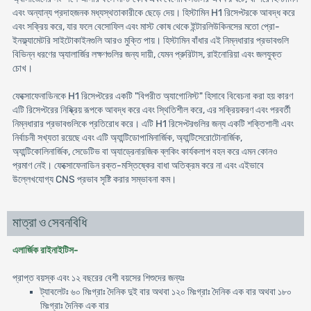
এবং অন্যান্য প্রদাহজনক মধ্যস্থতাকারীকে ছেড়ে দেয়। হিস্টামিন H1 রিসেপ্টরকে আবদ্ধ করে
এবং সক্রিয় করে, যার ফলে বেসোফিল এবং মাস্ট কোষ থেকে ইন্টারলিউকিনসের মতো প্রো-
ইনফ্ল্যামেটরি সাইটোকাইনগুলি আরও মুক্তি পায়। হিস্টামিন বাঁধার এই নিম্নধারার প্রভাবগুলি
বিভিন্ন ধরণের অ্যালার্জির লক্ষণগুলির জন্য দায়ী, যেমন প্রুরিটাস, রাইনোরিয়া এবং জলযুক্ত
চোখ।
ফেক্সোফেনাডিনকে H1 রিসেপ্টরের একটি "বিপরীত অ্যাগোনিস্ট" হিসাবে বিবেচনা করা হয় কারণ
এটি রিসেপ্টরের নিষ্ক্রিয় রূপকে আবদ্ধ করে এবং স্থিতিশীল করে, এর সক্রিয়করণ এবং পরবর্তী
নিম্নধারার প্রভাবগুলিকে প্রতিরোধ করে। এটি H1 রিসেপ্টরগুলির জন্য একটি শক্তিশালী এবং
নির্বাচনী সখ্যতা রয়েছে এবং এটি অ্যান্টিডোপামিনার্জিক, অ্যান্টিসেরোটোনার্জিক,
অ্যান্টিকোলিনার্জিক, সেডেটিভ বা অ্যাড্রেনারজিক ব্লকিং কার্যকলাপ বহন করে এমন কোনও
প্রমাণ নেই। ফেক্সোফেনাডিন রক্ত-মস্তিষ্কের বাধা অতিক্রম করে না এবং এইভাবে
উল্লেখযোগ্য CNS প্রভাব সৃষ্টি করার সম্ভাবনা কম।
মাত্রা ও সেবনবিধি
এলার্জিক রাইনাইটিস-
প্রাপ্ত বয়স্ক এবং ১২ বছরের বেশী বয়সের শিশুদের জন্যঃ
ট্যাবলেটঃ ৬০ মিঃগ্রাঃ দৈনিক দুই বার অথবা ১২০ মিঃগ্রাঃ দৈনিক এক বার অথবা ১৮০
মিঃগ্রাঃ দৈনিক এক বার