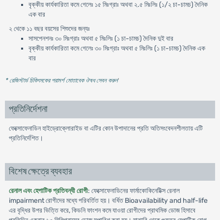
বৃক্কীয় কার্যকারিতা কমে গেলেঃ ১৫ মিঃগ্রাঃ অথবা ২.৫ মিঃলিঃ (১/২ চা-চামচ) দৈনিক
এক বার
২ থেকে ১১ বছর বয়সের শিশুদের জন্যঃ
সাসপেনশনঃ ৩০ মিঃগ্রাঃ অথবা ৫ মিঃলিঃ (১ চা-চামচ) দৈনিক দুই বার
বৃক্কীয় কার্যকারিতা কমে গেলেঃ ৩০ মিঃগ্রাঃ অথবা ৫ মিঃলিঃ (১ চা-চামচ) দৈনিক এক
বার
* রেজিস্টার্ড চিকিৎসকের পরামর্শ মোতাবেক ঔষধ সেবন করুন
'
প্রতিনির্দেশনা
ফেক্সোফেনাডিন হাইড্রোক্লোরাইড বা এটির কোন উপাদানের প্রতি অতিসংবেদনশীলতায় এটি
প্রতিনির্দেশিত।
বিশেষ ক্ষেত্রে ব্যবহার
রেনাল এবং হেপাটিক প্রতিবন্ধী রোগী
: ফেক্সোফেনাডিনের ফার্মাকোকিনেটিক্স রেনাল
impairment রোগীদের মধ্যে পরিবর্তিত হয়। বর্ধিত Bioavailability and half-life
এর বৃদ্ধির উপর ভিত্তি করে, কিডনি ফাংশন কমে যাওয়া রোগীদের প্রাথমিক ডোজ হিসাবে