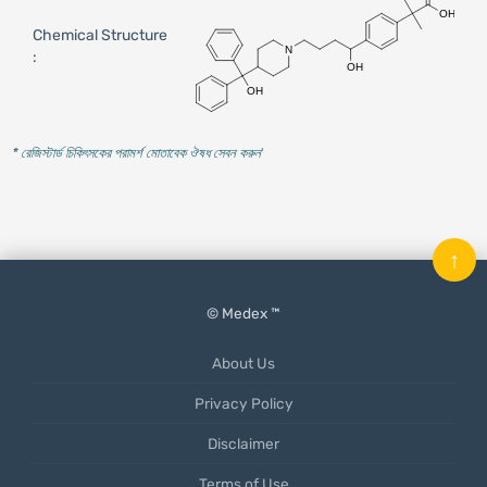
Chemical Structure
:
* রেজিস্টার্ড চিকিৎসকের পরামর্শ মোতাবেক ঔষধ সেবন করুন
'
↑
© Medex ™
About Us
Privacy Policy
Disclaimer
Terms of Use