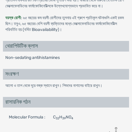
প্রতিদিন একবার ৬০ মিলিগ্রামের ডোজ সুপারিশ করা হয়। মাঝারি থেকে গুরুতর হেপাটিক রোগ
ফেক্সোফেনাডিনের ফার্মাকোকিনেটিক্সকে উল্লেখযোগ্যভাবে প্রভাবিত করে না।
বয়স্ক রোগী
: ৬৫ বছরের কম বয়সী রোগীদের তুলনায় এই গ্রুপে প্রতিকূল ঘটনাগুলি একই রকম
ছিল। তবুও, ৬৫ বছরের বেশি বয়সী ব্যক্তিদের মধ্যে ফেক্সোফেনাডিনের ফার্মাকোকিনেটিক্স
পরিবর্তিত হয় (বর্ধিত Bioavailability)।
থেরাপিউটিক ক্লাস
Non-sedating antihistamines
সংরক্ষণ
আলো ও তাপ থেকে দূরে শুষ্ক স্থানে রাখুন। শিশুদের নাগালের বাইরে রাখুন।
রাসায়নিক গঠন
Molecular Formula :
C
H
NO
32
39
4