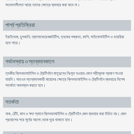
সংবেদনশীলতা আছে তাদের ক্ষেত্রে ব্যবহার করা যাবে না।
পার্শ্ব প্রতিক্রিয়া
ইরাইথেমা, চুলকানি, ন্যাসোফেরেনজাইটিস, ত্বকের শুষ্কতা, কাশি, সাইনোসাইটিস ও ডায়রিয়া
হতে পারে।
গর্ভাবস্থায় ও স্তন্যদানকালে
ত্বকীয় ক্লিনডামাইসিন ও ট্রেটিনইন মাতৃদুগ্ধে নিঃসৃত হওয়ার কোন পরীামূলক প্রমাণ পাওয়া
যায়নি। অতএব স্তন্যদানকারী মায়েদের ক্ষেত্রে ক্লিনডামাইসিন ও ট্রেটিনইন ব্যবহারে বিশেষ
সতর্কতা অবলম্বন করতে হবে।
সতর্কতা
নাক, ঠোঁট, কান ও ক্ষত স্থানে ক্লিনডামাইসিন ও ট্রেটিনইন জেল ব্যবহার করা উচিত নয়। জেল
প্রয়োগের পরে সূর্যের আলো থেকে দূরে থাকতে হবে।