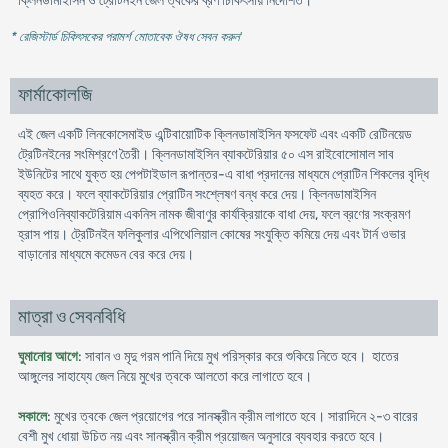
ক্লিনডামাইসিন ও ট্রেটিনইন জেল ত্বকের ব্রণ চিকিৎসায় নির্দেশিত।
* রেজিস্টার্ড চিকিৎসকের পরামর্শ মোতাবেক ঔষধ সেবন করুন
'
ফার্মাকোলজি
এই জেল একটি লিনকোসেমাইড এন্টিবায়োটিক ক্লিনডামাইসিন ফসফেট এবং একটি রেটিনয়েড
ট্রেটিনইনের সংমিশ্রণে তৈরী। ক্লিনডামাইসিন ব্যাকটেরিয়ার ৫০ এস রাইবোসোমাল সাব
ইউনিটের সাথে যুক্ত হয় পেপটাইডাল রূপান্তর-এ বাধা প্রদানের মাধ্যমে প্রোটিন শিকলের বৃদ্ধি
ব্যহত করে। ফলে ব্যাকটেরিয়ার প্রোটিন সংশ্লেষণ বন্ধ করে দেয়। ক্লিনডামাইসিন
প্রোপিওনিব্যাকটেরিয়াম একনিস নামক জীবাণুর কার্যক্রিয়াকে বাধা দেয়, ফলে ব্রণের সংক্রমণ
হ্রাস পায়। ট্রেটিনইন ফলিকুলার এপিথেলিয়াল কোষের সংযুক্তি কমিয়ে দেয় এবং টার্ন ওভার
বাড়ানোর মাধ্যমে কমেডন বের করে দেয়।
মাত্রা ও সেবনবিধি
ঘুমানোর আগে
: সাবান ও মৃদু গরম পানি দিয়ে মুখ পরিস্কার করে শুকিয়ে নিতে হবে। হাতের
আঙ্গুলের সাহায্যে জেল নিয়ে মুখের ত্বকে আলতো করে লাগাতে হবে।
সকালে
: মুখের ত্বকে জেল প্রয়োগের পরে সানস্ক্রীন ক্রীম লাগাতে হবে। সারাদিনে ২-৩ বারের
বেশী মুখ ধোয়া উচিত নয় এবং সানস্ক্রীন ক্রীম প্রয়োজন অনুসারে ব্যবহার করতে হবে।