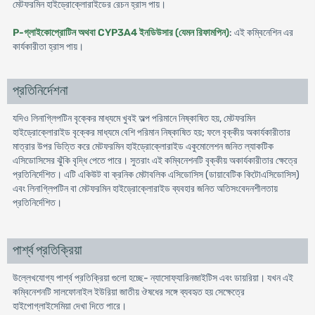
মেটফরমিন হাইড্রোক্লোরাইডের রেচন হ্রাস পায়।
P-গ্লাইকোপ্রোটিন অথবা CYP3A4 ইনডিউসার (যেমন রিফামপিন)
: এই কম্বিনেশিন এর
কার্যকারীতা হ্রাস পায়।
প্রতিনির্দেশনা
যদিও লিনাগ্লিপটিন বৃক্কের মাধ্যমে খুবই অল্প পরিমানে নিষ্কাষিত হয়, মেটফরমিন
হাইড্রোক্লোরাইড বৃক্কের মাধ্যমে বেশি পরিমান নিষ্কাষিত হয়; ফলে বৃক্কীয় অকার্যকারীতার
মাত্রার উপর ভিত্তি করে মেটফরমিন হাইড্রোক্লোরাইড একুমোলেশন জনিত ল্যাকটিক
এসিডোসিসের ঝুঁকি বৃদ্ধি পেতে পারে। সুতরাং এই কম্বিনেশনটি বৃক্কীয় অকার্যকারীতার ক্ষেত্রে
প্রতিনির্দেশিত। এটি একিউট বা ক্রনিক মেটাবলিক এসিডোসিস (ডায়াবেটিক কিটোএসিডোসিস)
এবং লিনাগ্লিপটিন বা মেটফরমিন হাইড্রোক্লোরাইড ব্যবহার জনিত অতিসংবেদনশীলতায়
প্রতিনির্দেশিত।
পার্শ্ব প্রতিক্রিয়া
উল্লেখযোগ্য পার্শ্ব প্রতিক্রিয়া গুলো হচ্ছে- ন্যাসোফ্যারিনজাইটিস এবং ডায়রিয়া। যখন এই
কম্বিনেশনটি সালফোনাইল ইউরিয়া জাতীয় ঔষধের সঙ্গে ব্যবহৃত হয় সেক্ষেত্রে
হাইপোগ্লাইসেমিয়া দেখা দিতে পারে।