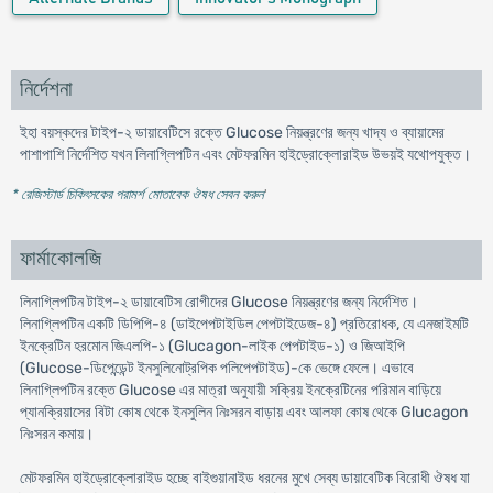
নির্দেশনা
ইহা বয়স্কদের টাইপ-২ ডায়াবেটিসে রক্তে Glucose নিয়ন্ত্রণের জন্য খাদ্য ও ব্যায়ামের
পাশাপাশি নির্দেশিত যখন লিনাগ্লিপটিন এবং মেটফরমিন হাইড্রোক্লোরাইড উভয়ই যথোপযুক্ত।
* রেজিস্টার্ড চিকিৎসকের পরামর্শ মোতাবেক ঔষধ সেবন করুন
'
ফার্মাকোলজি
লিনাগ্লিপটিন টাইপ-২ ডায়াবেটিস রোগীদের Glucose নিয়ন্ত্রণের জন্য নির্দেশিত।
লিনাগ্লিপটিন একটি ডিপিপি-৪ (ডাইপেপটাইডিল পেপটাইডেজ-৪) প্রতিরোধক, যে এনজাইমটি
ইনক্রেটিন হরমোন জিএলপি-১ (Glucagon-লাইক পেপটাইড-১) ও জিআইপি
(Glucose-ডিপেন্ডেন্ট ইনসুলিনোট্রপিক পলিপেপটাইড)-কে ভেঙ্গে ফেলে। এভাবে
লিনাগ্লিপটিন রক্তে Glucose এর মাত্রা অনুযায়ী সক্রিয় ইনক্রেটিনের পরিমান বাড়িয়ে
প্যানক্রিয়াসের বিটা কোষ থেকে ইনসুলিন নিঃসরন বাড়ায় এবং আলফা কোষ থেকে Glucagon
নিঃসরন কমায়।
মেটফরমিন হাইড্রোক্লোরাইড হচ্ছে বাইগুয়ানাইড ধরনের মুখে সেব্য ডায়াবেটিক বিরোধী ঔষধ যা