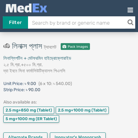
Filter
লিনাক্স প্লাস
ট্যাবলেট
Pack Images
লিনাগ্লিপটিন + মেটফরমিন হাইড্রোক্লোরাইড
২.৫ মি.গ্রা.+৫০০ মি.গ্রা.
দ্যা ইবনে সিনা ফার্মাসিউটিক্যালস পিএলসি
Unit Price:
৳ 9.00
(6 x 10: ৳ 540.00)
Strip Price:
৳ 90.00
Also available as:
2.5 mg+850 mg
(Tablet)
2.5 mg+1000 mg
(Tablet)
5 mg+1000 mg
(ER Tablet)
Alternate Brands
Innovator's Monograph