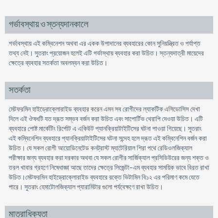
গর্ভাবস্থায় ও স্তন্যদানকালে
গর্ভাবস্থায় এই কম্বিনেশন অথবা এর একক উপাদানের ব্যবহারের কোন সুনিয়ন্ত্রিত ও পর্যাপ্ত
তথ্য নেই। সুতরাং প্রয়োজন হলেই এটি গর্ভাস্থায় ব্যবহার করা উচিত। স্তন্যদাত্রী মায়েদের
ক্ষেত্রে ব্যবহার সতর্কতা অবলম্বন করা উচিত।
সতর্কতা
মেটফরমিন হাইড্রোক্লোরাইড ব্যবহার করেন এমন সব রোগীদের ল্যাকটিক এসিডোসিস দেখা
দিলে এই ঔষধটি যত দ্রূত সম্ভব বর্জন করা উচিত এবং সাপোর্টিভ থেরাপি দেওয়া উচিত। এটি
ব্যবহারে পোষ্ট মার্কেটিং রির্পোট এ একিউট প্যানক্রিয়াটাইটিসের ঘটনা পাওয়া গিয়েছে। সুতরাং
এই কম্বিনেশিন ব্যবহারে প্যানক্রিয়াটাইটিসের ঘটনা সন্দেহ হলে দ্রূত এই কম্বিনেশিন বর্জন করা
উচিত। যে সকল রোগী আয়োডিনেটেড কনট্রাস্ট ম্যাটেরিয়াল শিরা পথে রেডিওলজিক্যাল
পরীক্ষার জন্য ব্যবহার করা দরকার অথবা যে সকল রোগীর সার্জিক্যাল প্রসিডিউরের জন্য শক্ত ও
তরল খাবার গ্রহণে নিষেধাজ্ঞা আছে তাদের ক্ষেত্রে লিজেন্টা-এম ব্যবহার সাময়িক ভাবে বিরত রাখা
উচিত।মেটফরমিন হাইড্রোক্লোরাইড ব্যবহারে রক্তে ভিটামিন বি১২ এর পরিমাণ কমে যেতে
পারে। সুতরাং হেমাটোলজিক্যাল প্যারামিটার গুলো পর্যবেক্ষণে রাখা উচিত।
মাত্রাধিক্যতা