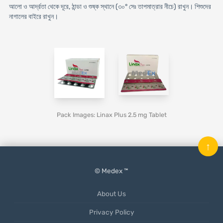
আলো ও আর্দ্রতা থেকে দূরে, ঠান্ডা ও শুষ্ক স্থানে (৩০° সেঃ তাপমাত্রার নীচে) রাখুন। শিশুদের
নাগালের বাইরে রাখুন।
Pack Images: Linax Plus 2.5 mg Tablet
↑
© Medex ™
About Us
Privacy Policy