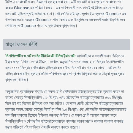
টাইপ ২ ডায়াবেটিস এর নিয়ন্ত্রণে ব্যবহার করা হয়। এটি স্বাভাবিক অবস্থায় ও খাবারের পর
রক্তে Glucose এর পরিমাণ কমায়। এর কার্যপ্রনালী সালফোনাইলইউরিয়া এর থেকে ভিন্ন
এবং এটি হাইপোগ্লাইসেমিয়া করে না। মেটফরমিন হাইড্রোক্লোরাইড যকৃতের Glucose এর
উৎপাদন কমায়, অন্ত্রের Glucose শোষণ কমায় এবং ইনসুলিনের সংবেদনশীলতার উন্নতি করে
পেরিফেরাল Glucose গ্রহণ ও ব্যবহারকে বৃদ্ধি করে।
মাত্রা ও সেবনবিধি
লিনাগ্লিপটিন ও মেটফরমিন ইমিডিয়েট রিলিজ ট্যাবলেট:
কার্যকারীতা ও সহনশীলতার ভিত্তিতে
ইহার মাত্রা নির্ধারণ হওয়া উচিত। সর্বোচ্চ অনুমোদিত মাত্রা হচ্ছে ২.৫ মিঃগ্রাঃ লিনাগ্লিপটিন
এবং ১০০০ মিঃগ্রাঃ মেটফরমিন হাইড্রোক্লোরাইড দিনে দুইবার খাবারের সাথে। মেটফরমিন
হাইড্রোক্লোরাইড ব্যবহার জনিত পরিপাকতন্ত্রের পার্শ্ব প্রতিক্রিয়া কমাতে মাত্রা ক্রমান্বয়ে
বৃদ্ধি করা উচিত।
অনুমোদিত প্রারম্ভিক মাত্রা: যে সকল রোগী মেটফরমিন হাইড্রোক্লোরাইড ব্যবহার করেন না
তাদের ক্ষেত্রে লিনাগ্লিপটিন ২.৫ মিঃগ্রাঃ এবং মেটফরমিন হাইড্রোক্লোরাইড ৫০০ মিঃগ্রাঃ
দিনে দুই বার হিসেবে চিকিৎসা শুরু করা উচিত। যে সকল রোগী মেটফরমিন হাইড্রোক্লোরাইড
ব্যবহার করেন, তাদের ক্ষেত্রে লিনাগ্লিপটিন ২.৫ মিঃগ্রাঃ এবং মেটফরমিন হাইড্রোক্লোরাইডের
সমপরিমাণ মাত্রা হিসেবে চিকিৎসা শুরু করা উচিত। যে সকল রোগী আলাদা আলাদা ভাবে
লিনাগ্লিপটিন ও মেটফরমিন হাইড্রোক্লোরাইড ব্যবহার করেন তারাও আলাদা আলাদা ব্যবহার
করার পরিবর্তে এই সমন্বিত ঔষধটি ব্যবহার করতে পারেন।