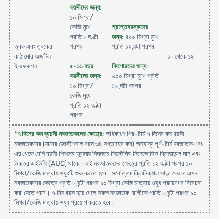
বয়সীদের জন্য
:
১০ মিগ্রা/
কেজি মুখে
প্রাপ্তবয়স্কদের
প্রতি ৮ ঘণ্টা
জন্য
: ৪০০ মিগ্রা মুখে
ত্বক এবং ত্বকের
পরপর
প্রতি ১২ ঘন্টা পরপর
কাঠামোর অজটিল
১০ থেকে ১৪
ইনফেকশন
৫-১১ বছর
কিশোরদের জন্য
:
বয়সীদের জন্য
:
৬০০ মিগ্রা মুখে প্রতি
১০ মিগ্রা/
১২ ঘন্টা পরপর
কেজি মুখে
প্রতি ১২ ঘণ্টা
পরপর
*
৭ দিনের কম ব্যয়সী নবজাতকদের ক্ষেত্রে
: অধিকাংশ প্রি-টার্ম ৭ দিনের কম বয়সী
নবজাতকদের (যাদের জেস্টেশনাল বয়স ৩৪ সপ্তাহের কম) অন্যান্য পূর্ণ-টার্ম নবজাতক এবং
এর থেকে বেশি বয়সী শিশুদের তুলনায় নিম্নতর সিস্টেমিক নিনেজোলিড ক্লিয়ারেন্স মান এবং
উচ্চতর এইউসি (AUC) থাকে। এই নবজাতকদের ক্ষেত্রে প্রতি ১২ ঘণ্টা পরপর ১০
মিগ্রা/কেজি মাত্রায় ওষুধটি শুরু করতে হবে। সর্বোত্তম ক্লিনিক্যাল সাড়া দেয় না এমন
নবজাতকদের ক্ষেত্রে প্রতি ৮ ঘন্টা পরপর ১০ মিগ্রা কেজি মাত্রায় ওষুধ প্রয়োগের বিবেচনা
করা যেতে পারে। ৭ দিন বয়স হয়ে গেলে সকল নবজাতক রোগীকে প্রতি ৮ ঘন্টা পরপর ১০
মিগ্রা/কেজি মাত্রায় ওষুধ প্রয়োগ করতে হবে।