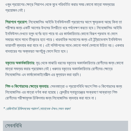
ওষুধ প্রয়োগের ক্ষেত্র শিরাগখ থেকে মুখে পরিবর্তিত করার সময় কোনো মাত্রা সমন্বয়ের
প্রয়োজন নেই।
শিরাপথে প্রয়োগ
: লিনেজোলিড আইভি ইনফিউসনটি প্রয়োগের আগে ক্ষুদ্রকনা আছে কিনা তা
পরীক্ষার জন্য একটি আলোর উৎসের বিপরীতে ধরে পর্যবেক্ষণ করতে হবে। লিনেজোলিড আইভি
ইনফিউসন দেখতে হলুদ বর্ণের হতে পারে যা এর কার্যকারিতায় কোনো বিরূপ প্রভাব না ফেলে
সময়ের সাথে সাথে তীব্রতর হতে পারে। ধারবাহিক সংযোগের জন্য এই ইন্ট্রাভেনাস ইনফিউসন
ভায়ালটি ব্যবহার করা যাবে না। এই সলিউশনের সাথে কোনো পদার্থ মেশানো উচিত নয়। একবার
বাবহারের পর অব্যবহৃত অংশটুকু ফেলে দিতে হবে।
যকৃতের অকার্যকারিতায়
: মৃদু থেকে মাঝারি ধরনের যকৃতের অকার্যকারিতার রোগীদের জন্য কোনো
মাত্রা সমন্বয় করার প্রয়োজন নেই। গুরুতর যকৃতের অকার্যকারিতার রোগীদের ক্ষেত্রে
লিনেজোলিড এব ফার্মাকোকাইনেটিক্স এর মূল্যায়ন করা হয়নি।
শিশু ও কিশোরদের ক্ষেত্রে ব্যবহার
: সেবনমাত্রা ও প্রয়োগবিধি অংশে শিশু ও কিশোরদের জন্য
লিনেজোলিড এর মাত্রা বর্ণনা করা হয়েছে। কেন্দ্রীয় স্নায়ুতন্ত্রের সংক্রমণে আক্রান্ত শিশু
রোগীদের পরীক্ষামূলক চিকিৎসার জন্য লিনেজোলিড ব্যবহার করা যাবে না।
* রেজিস্টার্ড চিকিৎসকের পরামর্শ মোতাবেক ঔষধ সেবন করুন
'
সেবনবিধি