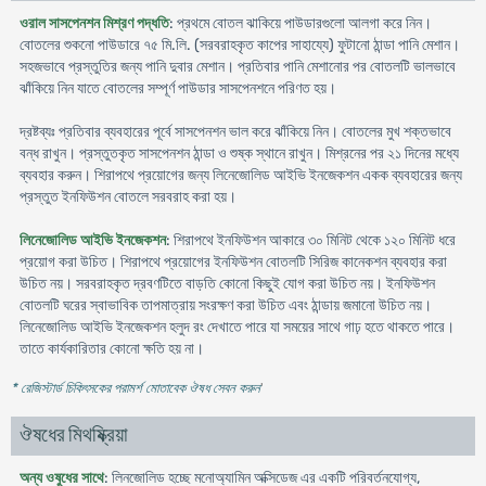
ওরাল সাসপেনশন মিশ্রণ পদ্ধতি
: প্রথমে বোতল ঝাকিয়ে পাউডারগুলো আলগা করে নিন।
বোতলের শুকনো পাউডারে ৭৫ মি.লি. (সরবরাহকৃত কাপের সাহায্যে) ফুটানো ঠান্ডা পানি মেশান।
সহজভাবে প্রস্তুতির জন্য পানি দুবার মেশান। প্রতিবার পানি মেশানোর পর বোতলটি ভালভাবে
ঝাঁকিয়ে নিন যাতে বোতলের সম্পূর্ণ পাউডার সাসপেনশনে পরিণত হয়।
দ্রষ্টব্যঃ প্রতিবার ব্যবহারের পূর্বে সাসপেনশন ভাল করে ঝাঁকিয়ে নিন। বোতলের মুখ শক্তভাবে
বন্ধ রাখুন। প্রস্তুতকৃত সাসপেনশন ঠান্ডা ও শুষ্ক স্থানে রাখুন। মিশ্রনের পর ২১ দিনের মধ্যে
ব্যবহার করুন। শিরাপথে প্রয়োগের জন্য লিনেজোলিড আইভি ইনজেকশন একক ব্যবহারের জন্য
প্রস্তুত ইনফিউশন বোতলে সরবরাহ করা হয়।
লিনেজোলিড আইভি ইনজেকশন
: শিরাপথে ইনফিউশন আকারে ৩০ মিনিট থেকে ১২০ মিনিট ধরে
প্রয়োগ করা উচিত। শিরাপথে প্রয়োগের ইনফিউশন বোতলটি সিরিজ কানেকশন ব্যবহার করা
উচিত নয়। সরবরাহকৃত দ্রবণটিতে বাড়তি কোনো কিছুই যোগ করা উচিত নয়। ইনফিউশন
বোতলটি ঘরের স্বাভাবিক তাপমাত্রায় সংরক্ষণ করা উচিত এবং ঠান্ডায় জমানো উচিত নয়।
লিনেজোলিড আইভি ইনজেকশন হলুদ রং দেখাতে পারে যা সময়ের সাথে গাঢ় হতে থাকতে পারে।
তাতে কার্যকারিতার কোনো ক্ষতি হয় না।
* রেজিস্টার্ড চিকিৎসকের পরামর্শ মোতাবেক ঔষধ সেবন করুন
'
ঔষধের মিথষ্ক্রিয়া
অন্য ওষুধের সাথে
: লিনজোলিড হচ্ছে মনোঅ্যামিন অক্সিডেজ এর একটি পরিবর্তনযোগ্য,