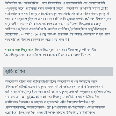
নির্বাচনশীল নয় এমন ইনহিবিটর। ফলে, লিনজোলিড এর অ্যাড্রেনার্জিক এবং সেরোটোনার্জিক
ওষুধসমূহের সাথে প্রতিক্রিয়া করার সম্ভাবনা রয়েছে। লিনজোলিড গ্রহণকারী কতিপয় রোগীর
পরোক্ষভাবে কাজ করা সিমপ্যাথোমিমেটিক ওষুধ, ভ্যাসোপ্রেসোর বা ডোপামিনার্জিক ওষুধ গ্রহণ
করার ফলে রক্তচাপ বৃদ্ধি পেতে পারে। সেরোটোনিন সিন্ড্রোমের লক্ষণ এবং/অথবা উপসর্গসমূহের
জন্য রোগীদেরকে সতর্কতার সাথে পর্যবেক্ষণ করা না হলে, কার্সিনয়েড সিন্ড্রোমে আক্রান্ত
রোগীদের এবং/অথবা সেরোটোনিন রি-আপটেক ইনহিবিটর, ট্রাইসাইক্লিক অ্যান্টিডিপ্রেসেন্ট,
সেরোটোনিন ৫-এইচটি ১ (5-HT1) রিসেপ্টর এগোনিস্ট (ট্রিপট্যান), মেপিরিডিন বা বুসপিরোন
গ্রহণকারী রোগীদেরকে লিনজোলিড প্রয়োগ করা যাবে না।
খাবার ও অন্য কিছুর সাথে
: লিনজোলিড গ্রহণের সময় রোগীদের প্রচুর পরিমাণে উচ্চ
টাইরামিনযুক্ত খাবার বা পানীয় গ্রহণ করা থেকে বিরত থাকার পরামর্শ দিতে হবে।
প্রতিনির্দেশনা
লিনেজোলিড তাদের জন্য প্রতিনির্দেশিত যাদের লিনেজোলিড বা এর উপাদানের প্রতি
হাইপারসেনসিটিভিটি রয়েছে। ওষুধ যা মনোএমাইনো অক্সিডেস এ অথবা বি (ফেনেলজিন বা
আইসোকার্বক্সাজিড) প্রতিহত করে বা এই ধরনের ওষুধ গ্রহণের দুই সপ্তাহের মধ্যে লিনেজোলিড
দেয়া যাবে না। আনকন্ট্রোল্ড হাইপারটেনশন, ফিওক্রোমোসাইটোমা, থাইরোটক্সিকোসিস,
কারসিনয়েড সিনড্রম এবং ডাইরেক্ট বা ইনডাইরেক্ট এক্টিং সিমপ্যাথোমিমেটিক এজেন্ট
(স্যুডোইফেড্রিন), ভ্যাসোপ্রেসিভ এজেন্ট (এপিনেফ্রিন, নরএপিনেফ্রিন), ডোপামিনারজিক
এজেন্ট (ডোপামিন, ডবুটামিন) সেরোটোনিন রি-আপটেক ইনহিবিটর, ট্রাইসাইক্লিক