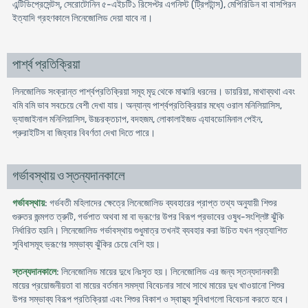
এন্টিডিপ্রেসেন্টস্, সেরোটোনিন ৫-এইচটি১ রিসেপ্টর এগনিস্ট (ট্রিপটান্স), মেপিরিডিন বা বাসপিরন
ইত্যাদি গ্রহণকালে লিনেজোলিড দেয়া যাবে না।
পার্শ্ব প্রতিক্রিয়া
লিনজোলিড সংক্রান্ত পার্শ্বপ্রতিক্রিয়া সমূহ মৃদু থেকে মাঝারি ধরনের। ডায়রিয়া, মাথাব্যথা এবং
বমি বমি ভাব সবচেয়ে বেশী দেখা যায়। অন্যান্য পার্শ্বপ্রতিক্রিয়ার মধ্যে ওরাল মনিলিয়াসিস,
ভ্যাজাইনাল মনিলিয়াসিস, উচ্চরক্তচাপ, বদহজম, লোকালাইজড এ্যাবডোমিনাল পেইন,
প্রুরাইটিস বা জিহ্বার বিবর্ণতা দেখা দিতে পারে।
গর্ভাবস্থায় ও স্তন্যদানকালে
গর্ভাবস্থায়
: গর্ভবতী মহিলাদের ক্ষেত্রে লিনেজোলিড ব্যবহারের প্রাপ্ত তথ্য অনুযায়ী শিশুর
গুরুতর জন্মগত ত্রুটি, গর্ভপাত অথবা মা বা ভ্রূণের উপর বিরূপ প্রভাবের ওষুধ-সংশ্লিষ্ট ঝুঁকি
নির্ধারিত হয়নি। লিনেজোলিড গর্ভাবস্থায় শুধুমাত্র তখনই ব্যবহার করা উচিত যখন প্রত্যাশিত
সুবিধাসমূহ ভ্রূণের সম্ভাব্য ঝুঁকির চেয়ে বেশি হয়।
স্তন্যদানকালে
: লিনেজোলিড মায়ের দুধে নিঃসৃত হয়। লিনেজোলিড এর জন্য স্তন্যদানকারী
মায়ের প্রয়োজনীয়তা বা মায়ের বর্তমান সমস্যা বিবেচনার সাথে সাথে মায়ের দুধ খাওয়ানো শিশুর
উপর সম্ভাব্য বিরূপ প্রতিক্রিয়া এবং শিশুর বিকাশ ও স্বাস্থ্য সুবিধাগলো বিবেচনা করতে হবে।