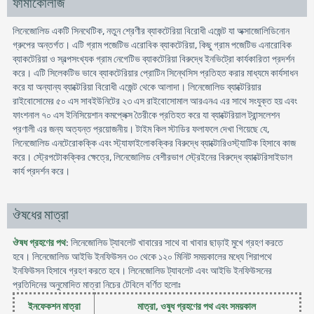
ফার্মাকোলজি
লিনেজোলিড একটি সিনথেটিক, নতুন শ্রেণীর ব্যাকটেরিয়া বিরোধী এজেন্ট যা অক্সাজোলিডিনোন
গ্রুপের অন্তর্গত। এটি গ্রাম পজেটিভ এরোবিক ব্যাকটেরিয়া, কিছু গ্রাম পজেটিভ এনারোবিক
ব্যাকটেরিয়া ও স্বল্পসংখ্যক গ্রাম নেগেটিভ ব্যাকটেরিয়া বিরুদ্ধে ইনভিট্রো কার্যকারিতা প্রদর্শন
করে। এটি সিলেকটিভ ভাবে ব্যাকটেরিয়ার প্রোটিন সিন্থেসিস প্রতিহত করার মাধ্যমে কার্যসাধন
করে যা অন্যান্য ব্যাক্টেরিয়া বিরোধী এজেন্ট থেকে আলাদা। লিনেজোলিড ব্যাক্টেরিয়ার
রাইবোসোমের ৫০ এস সাবইউনিটের ২৩ এস রাইবোসোমাল আরএনএ এর সাথে সংযুক্ত হয় এবং
ফাংশনাল ৭০ এস ইনিসিয়েশান কমপ্লেক্স তৈরীকে প্রতিহত করে যা ব্যাক্টেরিয়াল ট্রান্সলেশন
প্রণালী এর জন্য অত্যন্ত প্রয়োজনীয়। টাইম কিল স্টাডির ফলাফলে দেখা গিয়েছে যে,
লিনেজোলিড এনটেরোকক্কি এবং স্ট্যাফাইলোকক্কির বিরুদ্ধে ব্যাক্টোরিওস্ট্যাটিক হিসাবে কাজ
করে। স্ট্রেপটোকক্কির ক্ষেত্রে, লিনেজোলিড বেশীরভাগ স্ট্রেইনের বিরুদ্ধে ব্যাক্টেরিসাইডাল
কার্য প্রদর্শন করে।
ঔষধের মাত্রা
ঔষধ গ্রহণের পথ
: লিনেজোলিড ট্যাবলেট খাবারের সাথে বা খাবার ছাড়াই মুখে গ্রহণ করতে
হবে। লিনেজোলিড আইভি ইনফিউসন ৩০ থেকে ১২০ মিনিট সময়কালের মধ্যে শিরাপথে
ইনফিউসন হিসাবে গ্রহণ করতে হবে। লিনেজোলিড ট্যাবলেট এবং আইভি ইনফিউসনের
প্রতিদিনের অনুমোদিত মাত্রা নিচের টেবিলে বর্ণিত হলোঃ
ইনফেকশন মাত্রা
মাত্রা, ওষুধ গ্রহণের পথ এবং সময়কাল