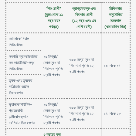
শিশু রোগী*
প্রাপ্তবয়স্ক এবং
চিকিৎসার
(জন্ম থেকে ১১
কিশোর রোগী
অনুমোদিত
বছর বয়স
(১২ বছর এবং এর
সময়কাল
পর্যন্ত)
বেশি বয়সী)
(ধারাবাহিক দিন)
নোসোকোমিয়াল
নিউমোনিয়া
সহগামী ব্যাকটেরেমিয়া
১০ মিগ্রা/
৬০০ মিগ্রা মুখে বা
সহ কমিউনিটি-লব্ধ
কেজি মুখে বা
শিবাশথে প্রতি ১২
১০ থেকে ১৪
নিউমোনিয়া
শিরাপথে প্রতি
ঘণ্টা পরপর
৮ ঘন্টা পরপর
ত্বক এবং ত্বকের
কাঠামোর জটিল
ইনফেকশন
ভ্যানকোমাইসিন-
১০ মিগ্রা/
৬০০ মিগ্রা মুখে বা
প্রতিরোধী
কেজি মুখে বা
শিবাশথে প্রতি ১২
১৪ থেকে ২৮
এন্টারোকক্কাস
শিরাপথে প্রতি
ঘণ্টা পরপর
ফেসিয়াম ইনফেকশন
৮ ঘন্টা পরপর
৫ বছরের কম