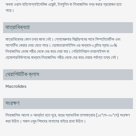
অথবা ওরাল হাইপোগ্লাইসেমিক এজেন্ট, ইনসুলিন বা লিনজোলিড বন্ধ করার প্রয়োজন হতে
পারে।
মাত্রাধিক্যতা
মাত্রাধিক্যের কোন তথ্য জানা নেই। গ্লোমেরুলার ফিল্ট্রেশনের সাথে সিম্পটোমেটিক এবং
সাপোর্টিভ কেয়ার দেয়া যেতে পারে। হেমোডায়ালাইসিস এর মাধ্যমে ৩ ঘন্টায় প্রায় ৩০%
লিনজোলিড ডোজ শরীর থেকে বের করে দেয়া যায়। পেরিটোনিয়াল ডায়ালাইসস বা
হেমোপারফিউশনের মাধ্যমে লিনজোলিড শরীর থেকে বের করে দেয়ার পর্যাপ্ত তথ্য নেই।
থেরাপিউটিক ক্লাস
Macrolides
সংরক্ষণ
লিনজোলিড আলো ও আর্দ্রতা হতে দূরে, ঘরের স্বাভাবিক তাপমাত্রায় (১৫°সে-৩০°সে) সংরক্ষণ
করা উচিত। সকল ওষুধ শিশুদের নাগালের বাইরে রাখা উচিত।