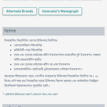
Alternate Brands
Innovator's Monograph
নির্দেশনা
লিনজোলিড নিম্নলিখিত রোগের চিকিৎসায় নির্দেশিতঃ
নোসোকোমিয়াল নিউমোনিয়া
কমিউনিটি-লব্ধ নিউমোনিয়া
ত্বক এবং ত্বকের কাঠামোর জটিল ইনফেকশনসহ ডায়াবেটিক ফুট ইনফেকশন, সহজাত
অস্টিওমায়েলাইটিস ব্যতীত
ত্বক এবং ত্বকের কাঠামোর জটিল নয় এমন ইনফেকশন
ভ্যানকোমাইসিন-প্রতিরোধী এন্টারোকক্কাস ফেসিয়াম ইনফেকশন।
ব্যবহারের সীমাবদ্ধতাঃ গ্রাম-নেগেটিভ সংক্রমণের চিকিৎসায় লিনজোলিড নির্দেশিত নয়। ২৮
দিনের বেশি সময় ধরে লিনজোলিড দ্বারা চিকিৎসার নিরাপদ ব্যবহার এবং কার্যকারিতা নিয়ন্ত্রিত
ক্লিনিক্যাল ট্রায়ালগুলোতে মূল্যায়িত হয়নি।
* রেজিস্টার্ড চিকিৎসকের পরামর্শ মোতাবেক ঔষধ সেবন করুন
'