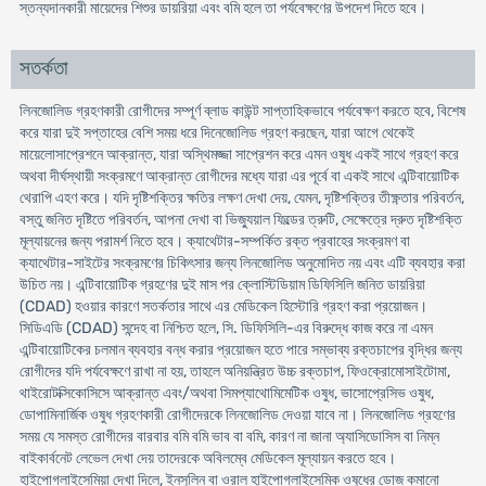
স্তন্যদানকারী মায়েদের শিশুর ডায়রিয়া এবং বমি হলে তা পর্যবেক্ষণের উপদেশ দিতে হবে।
সতর্কতা
লিনজোলিড গ্রহণকারী রোগীদের সম্পূর্ণ ব্লাড কাউন্ট সাপ্তাহিকভাবে পর্যবেক্ষণ করতে হবে, বিশেষ
করে যারা দুই সপ্তাহের বেশি সময় ধরে দিনেজোলিড গ্রহণ করছেন, যারা আগে থেকেই
মায়েলোসাপ্রেশনে আক্রান্ত, যারা অস্থিমজ্জা সাপ্রেশন করে এমন ওষুধ একই সাথে গ্রহণ করে
অথবা দীর্ঘস্থায়ী সংক্রমণে আক্রান্ত রোগীদের মধ্যে যারা এর পূর্বে বা একই সাথে এন্টিবায়োটিক
থেরাপি এহণ করে। যদি দৃষ্টিশক্তির ক্ষতির লক্ষণ দেখা দেয়, যেমন, দৃষ্টিশক্তির তীক্ষ্ণতার পরিবর্তন,
বস্তু জনিত দৃষ্টিতে পরিবর্তন, আপনা দেখা বা ভিজ্যুয়াল ফিল্ডের ত্রুটি, সেক্ষেত্রে দ্রুত দৃষ্টিশক্তি
মূল্যায়নের জন্য পরামর্শ নিতে হবে। ক্যাথেটার-সম্পর্কিত রক্ত প্রবাহের সংক্রমণ বা
ক্যাথেটার-সাইটের সংক্রমণের চিকিৎসার জন্য লিনজোলিড অনুমোদিত নয় এবং এটি ব্যবহার করা
উচিত নয়। এন্টিবায়োটিক গ্রহণের দুই মাস পর ক্লোস্টিডিয়াম ডিফিসিলি জনিত ডায়রিয়া
(CDAD) হওয়ার কারণে সতর্কতার সাথে এর মেডিকেল হিস্টোরি গ্রহণ করা প্রয়োজন।
সিডিএডি (CDAD) সন্দেহ বা নিশ্চিত হলে, সি. ডিফিসিলি-এর বিরুদ্ধে কাজ করে না এমন
এন্টিবায়োটিকের চলমান ব্যবহার বন্ধ করার প্রয়োজন হতে পারে সম্ভাব্য রক্তচাপের বৃদ্ধির জন্য
রোগীদের যদি পর্যবেক্ষণে রাখা না হয়, তাহলে অনিয়ন্ত্রিত উচ্চ রক্তচাপ, ফিওক্রোমোসাইটোমা,
থাইরোটক্সিকোসিসে আক্রান্ত এবং/অথবা সিমপ্যাথোমিমেটিক ওষুধ, ভাসোপ্রেসিভ ওষুধ,
ডোপামিনার্জিক ওষুধ গ্রহণকারী রোগীদেরকে লিনজোলিড দেওয়া যাবে না। লিনজোলিড গ্রহণের
সময় যে সমস্ত রোগীদের বারবার বমি বমি ভাব বা বমি, কারণ না জানা অ্যাসিডোসিস বা নিম্ন
বাইকার্বনেট লেভেল দেখা দেয় তাদেরকে অবিলম্বে মেডিকেল মূল্যায়ন করতে হবে।
হাইপোগ্লাইসেমিয়া দেখা দিলে, ইনসুলিন বা ওরাল হাইপোগ্লাইসেমিক ওষুধের ডোজ কমানো