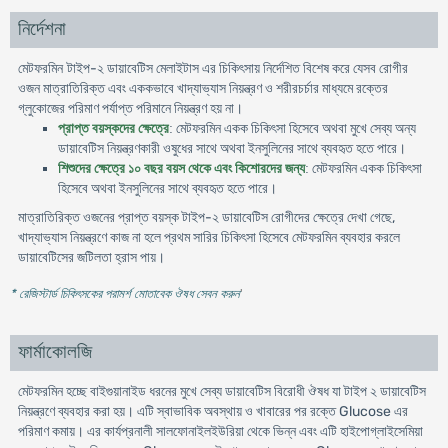
নির্দেশনা
-
মেটফরমিন টাইপ
২
ডায়াবেটিস
মেলাইটাস
এর
চিকিৎসায়
নির্দেশিত
বিশেষ
করে
যেসব
রোগীর
ওজন
মাত্রাতিরিক্ত
এবং
এককভাবে
খাদ্যাভ্যাস
নিয়ন্ত্রণ
ও
শরীরচর্চার
মাধ্যমে
রক্তের
গ্লুকোজের
পরিমাণ
পর্যাপ্ত
পরিমানে
নিয়ন্ত্রণ
হয়
না
।
মেটফরমিন
প্রাপ্ত
বয়স্কদের
ক্ষেত্রে
:
একক
চিকিৎসা
হিসেবে
অথবা
মুখে
সেব্য
অন্য
ডায়াবেটিস
নিয়ন্ত্রণকারী
ওষুধের
সাথে
অথবা
ইনসুলিনের
সাথে
ব্যবহৃত
হতে
পারে
।
মেটফরমিন
শিশুদের
ক্ষেত্রে
১০
বছর
বয়স
থেকে
এবং
কিশোরদের
জন্য
:
একক
চিকিৎসা
হিসেবে
অথবা
ইনসুলিনের
সাথে
ব্যবহৃত
হতে
পারে
।
মাত্রাতিরিক্ত
-
,
ওজনের
প্রাপ্ত
বয়স্ক
টাইপ
২
ডায়াবেটিস
রোগীদের
ক্ষেত্রে
দেখা
গেছে
খাদ্যাভ্যাস
নিয়ন্ত্রণে
কাজ
না
হলে
প্রথম
সারির
চিকিৎসা
হিসেবে
মেটফরমিন
ব্যবহার
করলে
ডায়াবেটিসের
জটিলতা
হ্রাস
পায়
।
* রেজিস্টার্ড চিকিৎসকের পরামর্শ মোতাবেক ঔষধ সেবন করুন
'
ফার্মাকোলজি
মেটফরমিন হচ্ছে বাইগুয়ানাইড ধরনের মুখে সেব্য ডায়াবেটিস বিরোধী ঔষধ যা টাইপ ২ ডায়াবেটিস
নিয়ন্ত্রণে ব্যবহার করা হয়। এটি স্বাভাবিক অবস্থায় ও খাবারের পর রক্তে Glucose এর
পরিমাণ কমায়। এর কার্যপ্রনালী সালফোনাইলইউরিয়া থেকে ভিন্ন এবং এটি হাইপোগ্লাইসেমিয়া