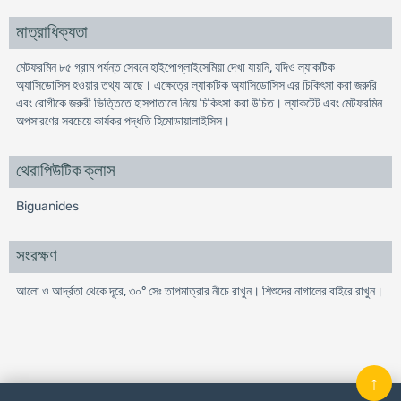
মাত্রাধিক্যতা
মেটফরমিন ৮৫ গ্রাম পর্যন্ত সেবনে হাইপোগ্লাইসেমিয়া দেখা যায়নি, যদিও ল্যাকটিক
অ্যাসিডোসিস হওয়ার তথ্য আছে। এক্ষেত্রে ল্যাকটিক অ্যাসিডোসিস এর চিকিৎসা করা জরুরি
এবং রোগীকে জরুরী ভিত্তিতে হাসপাতালে নিয়ে চিকিৎসা করা উচিত। ল্যাকটেট এবং মেটফরমিন
অপসারণের সবচেয়ে কার্যকর পদ্ধতি হিমোডায়ালাইসিস।
থেরাপিউটিক ক্লাস
Biguanides
সংরক্ষণ
আলো ও আর্দ্রতা থেকে দূরে, ৩০° সেঃ তাপমাত্রার নীচে রাখুন। শিশুদের নাগালের বাইরে রাখুন।
↑