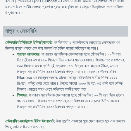
করে না। মেটফরমিন যকৃতের Glucose এর উৎপাদন কমায়, অন্ত্রের Glucose শোষণ কমায়
এবং পেরিফেরাল Glucose গ্রহণ ও ব্যবহারকে বৃদ্ধি করার মাধ্যমে ইনসুলিনের সংবেদনশীলতা
উন্নতি করে।
মাত্রা ও সেবনবিধি
মেটফরমিন ইমিডিয়েট রিলিজ ট্যাবলেট
: কার্যকারিতা ও সহনশীলতার ভিত্তিতে মেটফরমিন এর
নিজস্ব মাত্রা থাকবে যেন উহা উল্লে­খিত দৈনিক মাত্রা অতিক্রম না করে।
প্রাপ্ত বয়স্কদের
: সাধারনত প্রারম্ভিক সেবনমাত্রা হচ্ছে মেটফরমিন ৫০০ মিঃগ্রাঃ
দিনে দুইবার অথবা ৮৫০ মিঃগ্রাঃ দিনে একবার খাবারের সাথে। ঔষধের মাত্রা সপ্তাহে
৫০০ মিঃগ্রাঃ অথবা প্রতি দুই সপ্তাহে ৮৫০ মিঃগ্রাঃ করে বাড়ানো উচিত, এভাবে
বিভক্ত মাত্রায় দৈনিক ২০০০ মিঃগ্রাঃ পর্যন্ত দেয়া যায়। যেসব রোগীদের অধিক
Glucose এর নিয়ন্ত্রন দরকার, তাদের ক্ষেত্রে মেটফরমিন সর্বোচ্চ দৈনিক ২৫৫০
মিঃগ্রাঃ পর্যন্ত দেয়া যেতে পারে। ঔষধের মাত্রা ২০০০ মিঃগ্রাঃ এর বেশী হলে দৈনিক
তিনবার খাবারের সাথে খেলে অধিকতর সহনীয় হতে পারে।
শিশুদের
: সাধারনত প্রারম্ভিক সেবনমাত্রা হচ্ছে মেটফরমিন ৫০০ মিঃগ্রাঃ দিনে দুইবার
খাবারের সাথে। ঔষধের মাত্রা সপ্তাহে ৫০০ মিঃগ্রাঃ করে বাড়ানো উচিত, এভাবে
বিভক্ত মাত্রায় দৈনিক ২০০০ মিঃগ্রাঃ পর্যন্ত দেয়া যায়।
মেটফরমিন এক্সটেন্ডেড রিলিস ট্যাবলেটে
: ইহা পুরোটা একসাথে মুখে সেবন করতে হবে এবং কখনও
পিষে, কাটা বা চিবানো যাবে না।