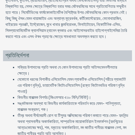
কুইনিডিন, কুইনিন, ট্রায়ামটিরিন, ট্রাইমিথোপ্রিম অথবা ভেনকোমাইসিন) যারা কিডনির মাধ্যমে
নিষ্কাশিত হয়, সেসব ক্ষেত্রে নিষ্কাশিত হবার সময় মেটফরমিনের সাথে প্রতিযোগিতার সম্মুখীন
হতে পারে। সিমেটিডিনের ফার্মাকোকাইনেটিক বৈশিষ্ট্যের উপর মেটফরমিনের কোন প্রভাব নেই।
কিছু কিছু ঔষধ যেমন থায়াজাইড এবং অন্যান্য মূত্রবর্ধক, কর্টিকোস্টেরয়েড, ফেনোথায়াজিন,
থাইরয়েড প্রডাক্ট, ইস্ট্রোজেন, মুখে খাবার জন্মনিরোধক, ফিনাইটোয়েন, নিকোটিনিক এসিড,
সিমপ্যাথোমিমেটিক ক্যালসিয়াম চ্যানেল ব্লকার এবং আইসোসরবাইড হাইপোগ্লাইসেমিয়া তৈরি
করতে পারে এবং এসব ঔষধ গ্রহণের ক্ষেত্রে সাবধানতা অবলম্বন করতে হবে।
প্রতিনির্দেশনা
সক্রিয় উপাদানের প্রতি অথবা যে কোন উপাদানের প্রতি অতিসংবেদনশীলতার
ক্ষেত্রে।
যেকোনো ধরনের বিপাকীয় এসিডোসিস যেমন ল্যাকটিক এসিডোসিস (শরীরে ল্যাকটেট
এর পরিমাণ বৃদ্ধি), ডায়াবেটিক কিটোএসিডোসিস (রক্তে কিটোনবডির পরিমাণ বৃদ্ধি
পাওয়া)
কিডনীর মারাত্মক বিপর্যয় (জিএফআর <৩০ মিলি/মিনিট)।
সঙ্কটজনক অবস্থা যা কিডনীর কার্যকারিতাকে পরিবর্তন করে যেমন- পানিশূন্যতা,
মারাত্মক সংক্রমণ, শক।
তীব্র অথবা দীর্ঘমেয়াদী রোগ যা টিস্যুর অক্সিজেনের পরিমাণ কমাতে পারে যেমন- হৃদপিন্ড
অথবা শ্বাসনালীর অকার্যকারিতা, সাম্প্রতিক মায়োকার্ডিয়াল ইনফার্কশন (হৃদপিন্ডের
আন্তঃকোষের ক্ষয়), শক, যকৃতের অকার্যকারিতা, মদ জাতীয় পানীয়র মারাত্মক নেশা, মদ
জাতীয় পানীয়র প্রতি অতি আসক্তি।