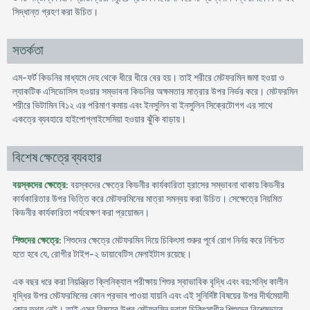
সিদ্ধান্ত গ্রহণ করা উচিত।
সতর্কতা
এম-ফর্ট কিডনির মাধ্যমে দেহ থেকে ধীরে ধীরে বের হয়। তাই শরীরে মেটফরমিন জমা হওয়া ও
ল্যাকটিক এসিডোসিস হওয়ার সম্ভাবনা কিডনির অক্ষমতার মাত্রার উপর নির্ভর করে। মেটফরমিন
শরীরে ভিটামিন বি১২ এর পরিমাণ কমায় এবং ইনসুলিন বা ইনসুলিন সিক্রেটোগগ এর সাথে
একত্রে ব্যবহারে হাইপোগ্লাইসেমিয়া হওয়ার ঝুঁকি বাড়ায়।
বিশেষ ক্ষেত্রে ব্যবহার
বয়স্কদের ক্ষেত্রে
: বয়স্কদের ক্ষেত্রে কিডনীর কার্যকারিতা হ্রাসের সম্ভাবনা থাকায় কিডনীর
কার্যকারিতার উপর ভিত্তি করে মেটফরমিনের মাত্রা সমন্বয় করা উচিত। সেক্ষেত্রে নিয়মিত
কিডনীর কার্যকারিতা পর্যবেক্ষণ করা প্রয়োজন।
শিশুদের ক্ষেত্রে
: শিশুদের ক্ষেত্রে মেটফরমিন দিয়ে চিকিৎসা শুরুর পূর্বে রোগ নির্নয় করে নিশ্চিত
হতে হবে যে, রোগীর টাইপ-২ ডায়াবেটিস মেলাইটাস রয়েছে।
এক বছর ধরে করা নিয়ন্ত্রিত ক্লিনিক্যাল পরীক্ষায় শিশুর স্বাভাবিক বৃদ্ধি এবং বয়:সন্ধি কালীন
বৃদ্ধির উপর মেটফরমিনের কোন প্রভাব পাওয়া যায়নি এবং এই সুনির্দিষ্ট বিষয়ের উপর দীর্ঘমেয়াদী
কোন তথ্য নেই। তাই এসব বিষয়ের উপর মেটফরমিন দ্বারা চিকিৎসাধীন শিশুদের বিশেষভাবে