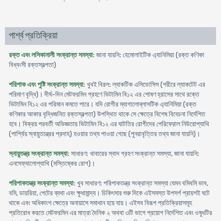
পার্শ্ব প্রতিক্রিয়া
রক্ত এবং লসিকানালী সংক্রান্ত সমস্যা
: জানা যায়নি: হেমোলাইটিক এ্যানিমিয়া (রক্ত কণিকা
বিধ্বংসী রক্তস্বল্পতা)
পরিপাক এবং পুষ্টি সংক্রান্ত সমস্যা
: খুবই বিরল: ল্যাকটিক এসিডোসিস (শরীরে ল্যাকটেট এর
পরিমাণ বৃদ্ধি)। দীর্ঘ-দিন মেটফরমিন গ্রহণে ভিটামিন বি১২ এর শোষণ হ্রাসের সাথে রক্তে
ভিটামিন বি১২ এর পরিমান কমতে পারে। যদি রোগীর ম্যাগালোব্লাসটিক এ্যানিমিয়া (রক্ত
কণিকার আকার বৃদ্ধিজনিত রক্তস্বল্পতা) উপস্থিত থাকে সে ক্ষেত্রে বিশেষ বিবেচনা নির্দেশিত
হবে। বিক্রয় পরবর্তী অভিজ্ঞতায় ভিটামিন বি১২ এর ঘাটতির রোগীদের পেরিফেরাল নিউরোপ্যাথি
(পার্শ্বিয় স্নায়ুতন্ত্রের প্রদাহ) হওয়ার তথ্য পাওয়া গেছে (পুনরাবৃত্তির তথ্য জানা যায়নি)।
স্নায়ুতন্ত্র সংক্রান্ত সমস্যা
: সাধারণ: খাবারের স্বাদ গ্রহণ সংক্রান্ত সমস্যা, জানা যায়নি:
এনসেফ্যালোপ্যাথি (মস্তিষ্কের রোগ)।
পরিপাকতন্ত্র সংক্রান্ত সমস্যা
: খুব সাধারণ: পরিপাকতন্ত্র সংক্রান্ত সমস্যা যেমন বমিবমি ভাব,
বমি, ডায়রিয়া, পেটের ব্যথা এবং ক্ষুধামান্দ্য। চিকিৎসার শুরু দিকে এইসমস্ত উপসর্গ প্রায়শই ঘটে
থাকে এবং অধিকাংশ ক্ষেত্রে অনায়াসে সমাধান হয়ে যায়। এইসব বিরূপ প্রতিক্রিয়াসমূহ
প্রতিরোধ করতে মেটফরমিন এর মাত্রা দৈনিক ২ অথবা ৩টি ভাগে প্রয়োগ নির্দেশিত এবং ওষুধটির