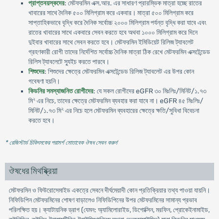
প্রাপ্তবয়স্কদের
: মেটফরমিন এক্স.আর. এর সাধারণ প্রারম্ভিক মাত্রা হচ্ছে রাতের
খাবারের সাথে দৈনিক ৫০০ মিলিগ্রাম করে একবার। মাত্রা ৫০০ মিলিগ্রাম করে
সাপ্তাহিকভাবে বৃদ্ধি করে দৈনিক সর্বোচ্চ ২০০০ মিলিগ্রাম পর্যন্ত বৃদ্ধি করা যাবে এবং
রাতের খাবারের সাথে একবারে সেবন করতে হবে অথবা ১০০০ মিলিগ্রাম করে দিনে
দুইবার খাবারের সাথে সেবন করতে হবে। মেটফরমিন ইমিডিয়েট রিলিজ ট্যাবলেট
গ্রহণকারী রোগী তাদের নির্দেশিত সর্বোচ্চ দৈনিক মাত্রা ঠিক রেখে মেটফরমিন এক্সটেন্ডেড
রিলিস ট্যাবলেটে স্যুইচ করতে পারবে।
শিশুদের
: শিশুদের ক্ষেত্রে মেটফরমিন এক্সটেন্ডেড রিলিজ ট্যাবলেট এর উপর কোন
গবেষণা হয়নি।
কিডনির সমস্যাজনিত রোগীদের
: যে সকল রোগীদের eGFR ৩০ মিঃলিঃ/মিনিট/১.৭৩
২
মি
এর নিচে, তাদের ক্ষেত্রে মেটফরমিন ব্যবহার করা যাবে না। eGFR ৪৫ মিঃলিঃ/
২
মিনিট/১.৭৩ মি
এর নিচে হলে মেটফরমিন ব্যবহারের ক্ষেত্রে ক্ষতি/সুবিধা বিবেচনা
করতে হবে।
* রেজিস্টার্ড চিকিৎসকের পরামর্শ মোতাবেক ঔষধ সেবন করুন
'
ঔষধের মিথষ্ক্রিয়া
মেটফরমিন ও ফিউরোসেমাইড একত্রে সেবনে দীর্ঘমেয়াদী কোন প্রতিক্রিয়ার তথ্য পাওয়া যায়নি।
নিফিডিপিন মেটফরমিনের শোষণ বাড়ালেও নিফিডিপিনের উপর মেটফরমিনের সামান্য প্রভাব
পরিলক্ষিত হয়। ক্যাটায়নিক ড্রাগ (যেমন: অ্যামিলোরাইড, ডিগোক্সিন, মরফিন, প্রোকেইনামাইড,