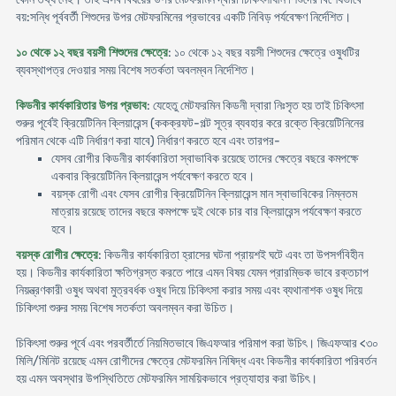
বয়:সন্ধি পূর্ববর্তী শিশুদের উপর মেটফরমিনের প্রভাবের একটি নিবিড় পর্যবেক্ষণ নির্দেশিত।
১০ থেকে ১২ বছর বয়সী শিশুদের ক্ষেত্রে
: ১০ থেকে ১২ বছর বয়সী শিশুদের ক্ষেত্রে ওষুধটির
ব্যবস্থাপত্র দেওয়ার সময় বিশেষ সতর্কতা অবলম্বন নির্দেশিত।
কিডনীর কার্যকারিতার উপর প্রভাব
: যেহেতু মেটফরমিন কিডনী দ্বারা নিঃসৃত হয় তাই চিকিৎসা
শুরুর পূর্বেই ক্রিয়েটিনিন ক্লিয়ারেন্স (ককক্রফট-গল্ট সূত্র ব্যবহার করে রক্তে ক্রিয়েটিনিনের
পরিমান থেকে এটি নির্ধারণ করা যাবে) নির্ধারণ করতে হবে এবং তারপর-
যেসব রোগীর কিডনীর কার্যকারিতা স্বাভাবিক রয়েছে তাদের ক্ষেত্রে বছরে কমপক্ষে
একবার ক্রিয়েটিনিন ক্লিয়ারেন্স পর্যবেক্ষণ করতে হবে।
বয়স্ক রোগী এবং যেসব রোগীর ক্রিয়েটিনিন ক্লিয়ারেন্স মান স্বাভাবিকের নিম্নতম
মাত্রায় রয়েছে তাদের বছরে কমপক্ষে দুই থেকে চার বার ক্লিয়ারেন্স পর্যবেক্ষণ করতে
হবে।
বয়স্ক রোগীর ক্ষেত্রে
: কিডনীর কার্যকারিতা হ্রাসের ঘটনা প্রায়শই ঘটে এবং তা উপসর্গবিহীন
হয়। কিডনীর কার্যকারিতা ক্ষতিগ্রস্ত করতে পারে এমন বিষয় যেমন প্রারম্ভিক ভাবে রক্তচাপ
নিয়ন্ত্রণকারী ওষুধ অথবা মুত্রবর্ধক ওষুধ দিয়ে চিকিৎসা করার সময় এবং ব্যথানাশক ওষুধ দিয়ে
চিকিৎসা শুরুর সময় বিশেষ সতর্কতা অবলম্বন করা উচিত।
চিকিৎসা শুরুর পূর্বে এবং পরবর্তীর্তে নিয়মিতভাবে জিএফআর পরিমাপ করা উচিৎ। জিএফআর <৩০
মিলি/মিনিট রয়েছে এমন রোগীদের ক্ষেত্রে মেটফরমিন নিষিদ্ধ এবং কিডনীর কার্যকারিতা পরিবর্তন
হয় এমন অবস্থার উপস্থিতিতে মেটফরমিন সাময়িকভাবে প্রত্যাহার করা উচিৎ।