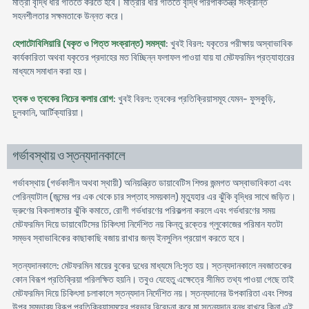
মাত্রা বৃদ্ধি ধীর গতিতে করতে হবে। মাত্রার ধীর গতিতে বৃদ্ধি পরিপাকতন্ত্র সংক্রান্ত
সহনশীলতার সক্ষমতাকে উন্নত করে।
হেপাটোবিলিয়ারি (যকৃত ও পিত্ত সংক্রান্ত) সমস্যা
: খুবই বিরল: যকৃতের পরীক্ষায় অস্বাভাবিক
কার্যকারিতা অথবা যকৃতের প্রদাহের মত বিচ্ছিন্ন ফলাফল পাওয়া যায় যা মেটফরমিন প্রত্যাহারের
মাধ্যমে সমাধান করা হয়।
ত্বক ও ত্বকের নিচের কলার রোগ
: খুবই বিরল: ত্বকের প্রতিক্রিয়াসমূহ যেমন- ফুসকুড়ি,
চুলকানি, আর্টিক্যারিয়া।
গর্ভাবস্থায় ও স্তন্যদানকালে
গর্ভাবস্থায় (গর্ভকালীন অথবা স্থায়ী) অনিয়ন্ত্রিত ডায়াবেটিস শিশুর জন্মগত অস্বাভাবিকতা এবং
পেরিন্যাটাল (জন্মের পর এক থেকে চার সপ্তাহ সময়কাল) মৃত্যুহার এর ঝুঁকি বৃদ্ধির সাথে জড়িত।
ভ্রুণের বিকলাঙ্গতার ঝুঁকি কমাতে, রোগী গর্ভধারণের পরিকল্পনা করলে এবং গর্ভধারণের সময়
মেটফরমিন দিয়ে ডায়াবেটিসের চিকিৎসা নির্দেশিত নয় কিন্তু রক্তের গ্লুকোজের পরিমান যতটা
সম্ভব স্বাভাবিকের কাছাকাছি বজায় রাখার জন্য ইনসুলিন প্রয়োগ করতে হবে।
স্তন্যদানকালে: মেটফরমিন মায়ের বুকের দুধের মাধ্যমে নি:সৃত হয়। স্তন্যদানকালে নবজাতকের
কোন বিরূপ প্রতিক্রিয়া পরিলক্ষিত হয়নি। তবুও যেহেতু এক্ষেত্রে সীমিত তথ্য পাওয়া গেছে তাই
মেটফরমিন দিয়ে চিকিৎসা চলাকালে স্তন্যদান নির্দেশিত নয়। স্তন্যদানের উপকারিতা এবং শিশুর
উপর সম্ভাব্য বিরূপ প্রতিক্রিয়াসমূহের প্রভাব বিবেচনা করে মা স্তন্যদান বন্ধ রাখবে কিনা এই