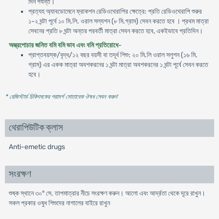
দিন পর্যন্ত।
প্রত্যহ অ্যাবডােমেনে ফ্রাকশন রেডিওথেরাপির ক্ষেত্রে: প্রতি রেডিওথেরাপি শুরুর
১-২ ঘন্টা পূর্বে ১০ মি.লি. ওরাল সল্যশন (৮ মি.গ্রাম) সেবন করতে হবে । প্রথম মাত্রা
সেবনের প্রতি ৮ ঘন্টা অন্তর পরবর্তী মাত্রা সেবন করতে হবে, একইভাবে প্রতিদিন।
অস্ত্রপােচার জনিত বমি বমি ভাব এবং বমি প্রতিরােধে
-
প্রাপ্তবয়স্ক/বৃদ্ধ/১২ বছর বয়সী বা তদূর্ধ শিশু: ২০ মি.লি ওরাল সলুশন (১৬ মি.
গ্রাম) এর একক মাত্রা অবশকরনের ১ ঘন্টা মাত্রা অবশকরনের ১ ঘন্টা পূর্বে সেবন করতে
হবে।
* রেজিস্টার্ড চিকিৎসকের পরামর্শ মোতাবেক ঔষধ সেবন করুন
'
থেরাপিউটিক ক্লাস
Anti-emetic drugs
সংরক্ষণ
শুষ্ক স্থানে ৩০° সে. তাপমাত্রার নীচে সংরক্ষণ করুন। আলাে এবং আর্দ্রতা থেকে দূরে রাখুন।
সকল প্রকার ওষুধ শিশুদের নাগালের বাইরে রাখুন