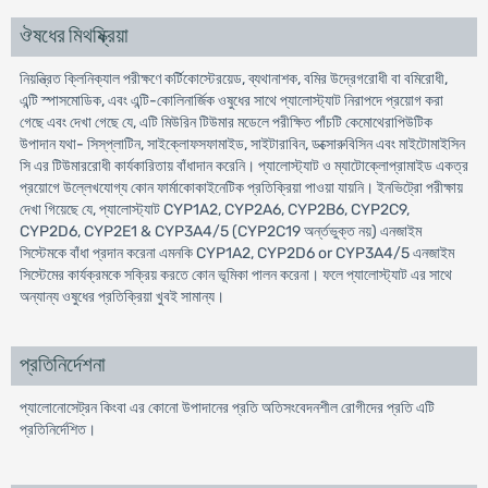
ঔষধের মিথষ্ক্রিয়া
নিয়ন্ত্রিত ক্লিনিক্যাল পরীক্ষণে কর্টিকোস্টেরয়েড, ব্যথানাশক, বমির উদ্রেগরোধী বা বমিরোধী,
এন্টি স্পাসমোডিক, এবং এন্টি-কোলিনার্জিক ওষুধের সাথে প্যালোস্ট্যাট নিরাপদে প্রয়োগ করা
গেছে এবং দেখা গেছে যে, এটি মিউরিন টিউমার মডেলে পরীক্ষিত পাঁচটি কেমোথেরাপিউটিক
উপাদান যথা- সিস্‌প্লাটিন, সাইক্লোফসফামাইড, সাইটারাবিন, ডক্সোরুবিসিন এবং মাইটোমাইসিন
সি এর টিউমাররোধী কার্যকারিতায় বাঁধাদান করেনি। প্যালোস্ট্যাট ও ম্যাটোক্লোপ্রামাইড একত্র
প্রয়োগে উল্লেখযোগ্য কোন ফার্মাকোকাইনেটিক প্রতিক্রিয়া পাওয়া যায়নি। ইনভিট্রো পরীক্ষায়
দেখা গিয়েছে যে, প্যালোস্ট্যাট CYP1A2, CYP2A6, CYP2B6, CYP2C9,
CYP2D6, CYP2E1 & CYP3A4/5 (CYP2C19 অর্ন্তভুক্ত নয়) এনজাইম
সিস্টেমকে বাঁধা প্রদান করেনা এমনকি CYP1A2, CYP2D6 or CYP3A4/5 এনজাইম
সিস্টেমের কার্যক্রমকে সক্রিয় করতে কোন ভূমিকা পালন করেনা। ফলে প্যালোস্ট্যাট এর সাথে
অন্যান্য ওষুধের প্রতিক্রিয়া খুবই সামান্য।
প্রতিনির্দেশনা
প্যালোনোসেট্রন কিংবা এর কোনো উপাদানের প্রতি অতিসংবেদনশীল রোগীদের প্রতি এটি
প্রতিনির্দেশিত।