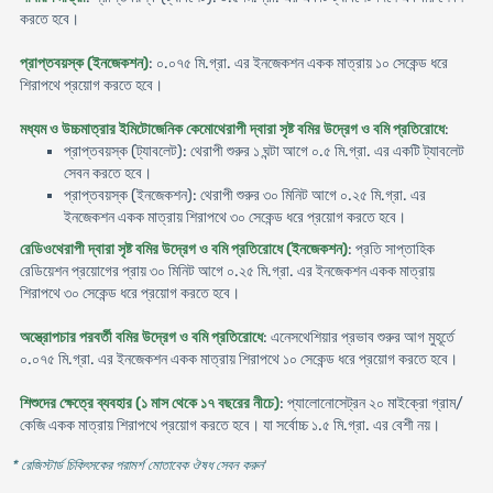
করতে হবে।
প্রাপ্তবয়স্ক (ইনজেকশন)
: ০.০৭৫ মি.গ্রা. এর ইনজেকশন একক মাত্রায় ১০ সেকেন্ড ধরে
শিরাপথে প্রয়োগ করতে হবে।
মধ্যম ও উচ্চমাত্রার ইমিটোজেনিক কেমোথেরাপী দ্বারা সৃষ্ট বমির উদ্রেগ ও বমি প্রতিরোধে
:
প্রাপ্তবয়স্ক (ট্যাবলেট): থেরাপী শুরুর ১ ঘন্টা আগে ০.৫ মি.গ্রা. এর একটি ট্যাবলেট
সেবন করতে হবে।
প্রাপ্তবয়স্ক (ইনজেকশন): থেরাপী শুরুর ৩০ মিনিট আগে ০.২৫ মি.গ্রা. এর
ইনজেকশন একক মাত্রায় শিরাপথে ৩০ সেকেন্ড ধরে প্রয়োগ করতে হবে।
রেডিওথেরাপী দ্বারা সৃষ্ট বমির উদ্রেগ ও বমি প্রতিরোধে (ইনজেকশন)
: প্রতি সাপ্তাহিক
রেডিয়েশন প্রয়োগের প্রায় ৩০ মিনিট আগে ০.২৫ মি.গ্রা. এর ইনজেকশন একক মাত্রায়
শিরাপথে ৩০ সেকেন্ড ধরে প্রয়োগ করতে হবে।
অস্ত্রোপচার পরবর্তী বমির উদ্রেগ ও বমি প্রতিরোধে
: এনেসথেশিয়ার প্রভাব শুরুর আগ মুহূর্তে
০.০৭৫ মি.গ্রা. এর ইনজেকশন একক মাত্রায় শিরাপথে ১০ সেকেন্ড ধরে প্রয়োগ করতে হবে।
শিশুদের ক্ষেত্রে ব্যবহার (১ মাস থেকে ১৭ বছরের নীচে)
: প্যালোনোসেট্রন ২০ মাইক্রো গ্রাম/
কেজি একক মাত্রায় শিরাপথে প্রয়োগ করতে হবে। যা সর্বোচ্চ ১.৫ মি.গ্রা. এর বেশী নয়।
* রেজিস্টার্ড চিকিৎসকের পরামর্শ মোতাবেক ঔষধ সেবন করুন
'