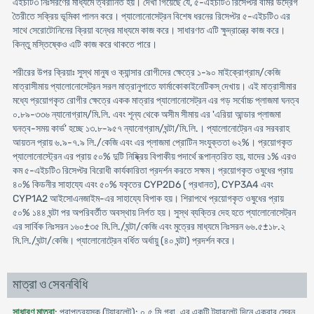
এইচটি৩ নিঃসরণের মাধ্যমে ত্বরানিত হয়। দেখা গিয়েছে যে, ৫-এইচটি৩ রিসেপ্টর বমির উদ্রেগ
তৈরীতে সক্রিয় ভূমিকা পালন করে। প্যালোনোসেট্রন বিশেষ ধরনের রিসেপ্টর ৫-এইচটি৩ এর
সাথে সেরোটোনিনের ক্রিয়া বন্ধের মাধ্যমে কাজ করে। সাধারণত এটি ক্ষুদ্রান্ত্রে কাজ করে।
কিন্তু মস্তিষ্কেও এটি কাজ করে থাকতে পারে।
শরীরের উপর ক্রিয়াঃ সুস্থ মানুষ ও ক্যান্সার রোগীদের ক্ষেত্রে ১-৯০ মাইক্রোগ্রাম/কেজি
মাত্রাসীমায় প্যালোনোসেট্রন সরল মাত্রানুপাতে ফার্মাকোকাইনেটিকস্ দেখায়। এই মাত্রাসীমার
মধ্যে প্রয়োগকৃত রোগীর ক্ষেত্রে একক মাত্রার প্যালোনোসেট্রন এর গড় সর্বোচ্চ প্লাজমা ঘনত্ব
০.৮৯-৩৩৬ ন্যানোগ্রাম/মি.লি. এবং শূন্য থেকে অসীম সীমায় এর 'এরিয়া আন্ডার প্লাজমা
ঘনত্ব-সময় কার্ভ' হচ্ছে ১৩.৮-৯৫৭ ন্যানোগ্রাম/ঘন্টা/মি.লি.। প্যালোনোট্রেন এর সরবরাহ
আয়তন প্রায় ৬.৯-৭.৯ লি./কেজি এবং এর প্লাজমা প্রোটিন সংযুক্ততা ৬২%। প্রয়োগকৃত
প্যালোনোস্ট্রেন এর প্রায় ৫০% দুটি নিষ্ক্রিয় বিপাকীয় পদার্থে রূপান্তরিত হয়, যাদের ১% এরও
কম ৫-এইচটি৩ রিসেপ্টর বিরোধী কার্যকারিতা প্রদর্শন করতে সক্ষম। প্রয়োগকৃত ওষুধের প্রায়
৪০% কিডনীর সাহায্যে এবং ৫০% যকৃতের CYP2D6 ( প্রধানত), CYP3A4 এবং
CYP1A2 আইসোএনজাইম-এর সাহায্যে বিপাক হয়। শিরাপথে প্রয়োগকৃত ওষুধের প্রায়
৫০% ১৪৪ ঘন্টা পর অপরিবর্তীত অবস্থায় নির্গত হয়। সুস্থ ব্যক্তির দেহ হতে প্যালোনোসেট্রন
এর সার্বিক নিঃসরন ১৬০±৩৫ মি.লি./ঘন্টা/কেজি এবং মুত্রের মাধ্যমে নিঃসরন ৬৬.৫±১৮.২
মি.লি./ঘন্টা/কেজি। প্যালোনোট্রেন বর্ধিত অর্ধায়ু (৪০ ঘন্টা) প্রদর্শন করে।
মাত্রা ও সেবনবিধি
সাধারণ মাত্রা
: প্রাপ্তবয়স্ক (ট্যাবলেট): ০.৫ মি.গ্রা. এর একটি ট্যাবলেট দিনে একবার সেবন