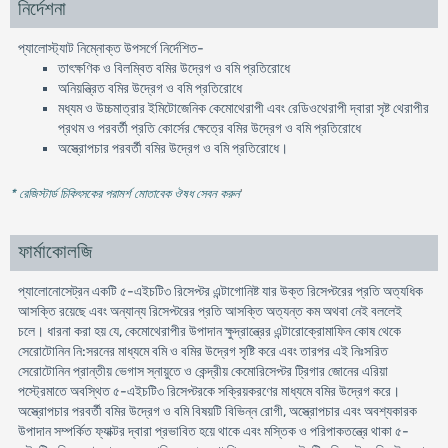
নির্দেশনা
প্যালোস্ট্যাট নিম্নোক্ত উপসর্গে নির্দেশিত-
তাৎক্ষণিক ও বিলম্বিত বমির উদ্রেগ ও বমি প্রতিরোধে
অনিয়ন্ত্রিত বমির উদ্রেগ ও বমি প্রতিরোধে
মধ্যম ও উচ্চমাত্রার ইমিটোজেনিক কেমোথেরাপী এবং রেডিওথেরাপী দ্বারা সৃষ্ট থেরাপীর
প্রথম ও পরবর্তী প্রতি কোর্সের ক্ষেত্রে বমির উদ্রেগ ও বমি প্রতিরোধে
অস্ত্রোপচার পরবর্তী বমির উদ্রেগ ও বমি প্রতিরোধে।
* রেজিস্টার্ড চিকিৎসকের পরামর্শ মোতাবেক ঔষধ সেবন করুন
'
ফার্মাকোলজি
প্যালোনোসেট্রন একটি ৫-এইচটি৩ রিসেপ্টর এন্টাগোনিষ্ট যার উক্ত রিসেপ্টরের প্রতি অত্যধিক
আসক্তি রয়েছে এবং অন্যান্য রিসেপ্টরের প্রতি আসক্তি অত্যন্ত কম অথবা নেই বললেই
চলে। ধারনা করা হয় যে, কেমোথেরাপীর উপাদান ক্ষুদ্রান্ত্রের এন্টারোক্রোমাফিন কোষ থেকে
সেরোটোনিন নি:সরনের মাধ্যমে বমি ও বমির উদ্রেগ সৃষ্টি করে এবং তারপর এই নিঃসরিত
সেরোটোনিন প্রান্তীয় ভেগাস স্নায়ুতে ও কেন্দ্রীয় কেমোরিসেপ্টর ট্রিগার জোনের এরিয়া
পস্ট্রেমাতে অবস্থিত ৫-এইচটি৩ রিসেপ্টরকে সক্রিয়করণের মাধ্যমে বমির উদ্রেগ করে।
অস্ত্রোপচার পরবর্তী বমির উদ্রেগ ও বমি বিষয়টি বিভিন্ন রোগী, অস্ত্রোপচার এবং অবশ্যকারক
উপাদান সম্পর্কিত ফ্যাক্টর দ্বারা প্রভাবিত হয়ে থাকে এবং মস্তিক ও পরিপাকতন্ত্রে থাকা ৫-