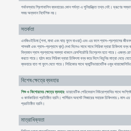
গর্ভাবস্থায় প্রিগাবালিন ব্যবহারের কোন পর্যন্ত এ সুনিয়ন্ত্রিত তথ্য নেই। ভ্রূণের সম্ভ
সময় অন্যদান নির্দেশিক নয়।
সতর্কতা
এনজিওইডিমা (গলা, মাথা এবং ঘাড় ফুলে যাওয়া) এবং এর ফলে শ্বাস-প্রশ্বাসের জীবনঘ
শাসকষ্ট এবং শ্বাস-প্রশ্বাসে শব্দ) দেখা দিলেও সাথে সাথে লিরিকা দ্বারা চিকিৎসা বন
বিদ্যমান শ্বাস প্রশ্বাসের সমস্যা থাকলে রেসপিরেটরি ডিপ্রেশন হতে পারে। এজন্য রোগীদে
করতে পারে। হঠাৎ করে লিরিকা দ্বারা চিকিৎসা বন্ধ করে দিলে খিচুনির মাত্রা বেড়ে যেতে
ব্যবহারে হাত পা ফুলে যেতে পারে। লিরিকাের সাথে অ্যান্টিডায়াবেটিক ওষুধ থায়াজোল
বিশেষ ক্ষেত্রে ব্যবহার
শিশু ও কিশোরদের ক্ষেত্রে ব্যবহার
: ডায়াবেটিক পেরিফেরাল নিউরোপ্যাথির সাথে সংশ্লিষ্ট
ও কার্যকারিতা প্রতিষ্ঠিত হয়নি। পার্সিয়ান অনসেট সিজারের সহায়ক চিকিৎসায় ১ মাস এর 
প্ররতিষ্ঠিত হয়নি।
মাত্রাধিক্যতা