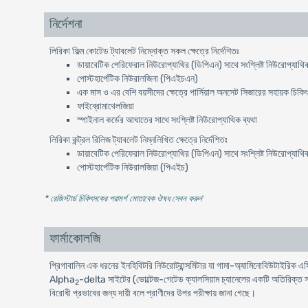
নির্দেশনা
লিরিকা ফিল্ম কোটেড ট্যাবলেট নিম্নোক্ত সকল ক্ষেত্রে নির্দেশিতঃ
ডায়াবেটিক পেরিফেরাল নিউরোপ্যাথির (ডিপিএন) সাথে সংশ্লিষ্ট নিউরোপ্যাথিক
পোস্টহার্পেটিক নিউরালজিনা (পিএইচএন)
এক মাস ও এর বেশি বয়সীদের ক্ষেত্রে পার্সিয়াল অনসেট সিজারের সহায়ক চিকি
ফাইব্রোমাথেলজিয়া
স্পাইনাল কর্ডের আঘাতের সাথে সংশ্লিষ্ট নিউরোপ্যাথিক ব্যথা
লিরিকা কন্ট্রল রিলিজ ট্যাবলেট নিম্নলিখিত ক্ষেত্রে নির্দেশিতঃ
ডায়াবেটিক পেরিফেরাল নিউরোপ্যাথির (ডিপিএন) সাথে সংশ্লিষ্ট নিউরোপ্যাথিক
পোস্টহার্পেটিক নিউরালজিয়া (পিএইচ)
* রেজিস্টার্ড চিকিৎসকের পরামর্শ মোতাবেক ঔষধ সেবন করুন
'
ফার্মাকোলজি
প্রিগাবালিন এক ধরনের ইনহিবিটরি নিউরোট্রান্সমিটার যা গামা-অ্যামিনোবিউটাই
Alpha
-delta সাইটের (ভোল্টেজ-গেটেড ক্যালসিয়াম চ্যানেলের একটি অতিরিক্ত সা
2
বিরোধী প্রভাবের জন্য দায়ী বলে প্রাণীদের উপর পরীক্ষায় জানা গেছে।