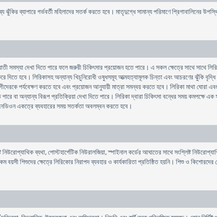
াব্য ঝুঁকির ব্যাপারে গর্ভবর্তী মহিলাদের সতর্ক করতে হবে। মাতৃদুগ্ধে সামান্য পরিমাণে প্রিগাবালিনের উপস্
াতী সমস্যা দেখা দিতে পারে ফলে জরুরী চিকিৎসার প্রয়োজন হতে পারে। এ সকল ক্ষেত্রে সাথে সাথে লিরি
্ধ করে দিতে হবে। লিরিকাসহ অন্যান্য খিচুনিরোধী ওষুধসমূহ আত্মহত্যামূলক চিন্তা এবং আচরণের ঝুঁকি ব
রকে পর্যবেক্ষণ করতে হবে এবং প্রয়োজন আনুযায়ী মাত্রা সমন্বয় করতে হবে। লিরিকা মাথা ঘোরা এবং নিদ্রালু
 পারে বা অন্যান্য বিরূপ প্রতিক্রিয়া দেখা দিতে পারে। লিরিকা দ্বারা চিকিৎসা বন্ধের সময় কমপক্ষে এক
িডিনেডিওন একত্রে ব্যবহারের সময় সতর্কতা অবলম্বন করতে হবে।
 নিউরোপ্যাথিক ব্যথা, পোস্টহার্পেটিক নিউরালজিয়া, স্পাইনাল কর্ডের আঘাতের সাথে সংশ্লিষ্ট নিউরোপ্যাথি
কম বয়সী শিশুদের ক্ষেত্রে লিরিকাের নিরাপদ ব্যবহার ও কার্যকারিতা প্রতিষ্ঠিত হয়নি। শিশু ও কিশোরদের ক