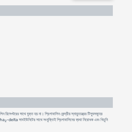
 রিসেপ্টরের সাথে যুক্ত হয় না। প্রিগাবালিন কেন্দ্রীয় স্নায়ুতন্ত্রের টিস্যুসমূহের
lpha
-delta সাবইউনিটের সাথে সংযুক্তিই প্রিগাবালিনের ব্যথা নিরোধক এবং খিচুনি
2