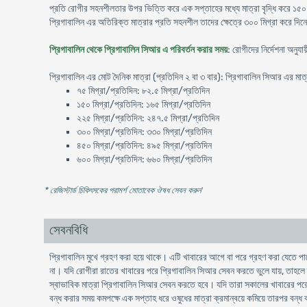
প্রতি রোগীর সহনশীলতার উপর ভিত্তি করে এক সপ্তাহের মধ্যে মাত্রা বৃদ্ধি করে ১৫০ ক
প্রিগাবালিন এর অতিরিক্ত মাত্রার প্রতি সহনশীল তাদের ক্ষেত্রে ৩০০ মিগ্রা করে দিন
প্রিগাবালিন থেকে প্রিগাবালিন সিআর এ পরিবর্তন করার সময়
: রোগীদের নির্দেশনা অনু
প্রিগাবালিন এর মোট দৈনিক মাত্রা (প্রতিদিন ২ বা ৩ বার): প্রিগাবালিন সিআর এর মাত
৭৫ মিগ্রা/প্রতিদিন: ৮২.৫ মিগ্রা/প্রতিদিন
১৫০ মিগ্রা/প্রতিদিন: ১৬৫ মিগ্রা/প্রতিদিন
২২৫ মিগ্রা/প্রতিদিন: ২৪৭.৫ মিগ্রা/প্রতিদিন
৩০০ মিগ্রা/প্রতিদিন: ৩৩০ মিগ্রা/প্রতিদিন
৪৫০ মিগ্রা/প্রতিদিন: ৪৯৫ মিগ্রা/প্রতিদিন
৬০০ মিগ্রা/প্রতিদিন: ৬৬০ মিগ্রা/প্রতিদিন
* রেজিস্টার্ড চিকিৎসকের পরামর্শ মোতাবেক ঔষধ সেবন করুন
'
সেবনবিধি
প্রিগাবালিন মুখে গ্রহণ করা হয়ে থাকে। এটি খাবারের আগে বা পরে গ্রহণ করা যেতে পার
না। যদি রোগীরা রাতের খাবারের পরে প্রিগাবালিন সিআর সেবন করতে ভুলে যায়, তাহল
স্বাভাবিক মাত্রা প্রিগাবালিন সিআর সেবন করতে হবে। যদি তারা সকালের খাবারের পরে
বন্ধ করার সময় কমপক্ষে এক সপ্তাহ ধরে ওষুধের মাত্রা ক্রমান্বয়ে কমিয়ে তারপর বন্