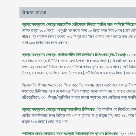
ঔষধের মাত্রা
প্রাপ্ত বয়স্কদের ক্ষেত্রে ডায়াবেটিক পেরিফেরাল নিউরোপ্যাথির সাথে সংশ্লিষ্ট নিউরো
দৈনিক মাত্রা ৩০০ মিগ্রা। ওষুধটি শুরু করার সময় ৫০ মিগ্রা করে দিনে ৩ বার (মোট দৈ
পারে। প্রিগাবালিন সিআর শুরুতে ১৬৫ মিগ্রা করে দিনে একবার সেবন করতে হবে এবং রোগী
হলো ৩০০ মিগ্রা করে দিনে একবার।
প্রাপ্ত বয়স্কদের ক্ষেত্রে পোস্টহার্পেটিক নিউরালজিয়ার চিকিৎসায় (পিএইচএন)
: যে সক
করে দিনে ৩ বার (মোট দৈনিক মাত্রা ১৫০ মিগ্রা থেকে ৩০০ মিগ্রা)। ঔষধটি শুরু করার
সপ্তাহের মধ্যে মোট দৈনিক মাত্রা ৩০০ মিগ্রা পর্যন্ত বৃদ্ধি করা যেতে পারে। মোট দৈন
দিনে ২ বার অথবা ২০০ মিগ্রা করে দিনে ৩ বার (মোট দৈনিক মাত্রা ৬০০ মিগ্রা) দেওয়া
প্রিগাবালিন সিআর শুরুতে ১৬৫ মিগ্রা করে দিনে একবার সেবন করতে হবে এবং রোগীর প্রত
সপ্তাহের চিকিৎসার পরও যে সকল রোগীদের পর্যাপ্ত ব্যাথা উপশম হয় না, তাদের ক্ষেত্রে 
পরিপ্রেক্ষিতে, ৩৩০ মিগ্রা/প্রতিদিন উপরের মাত্রা শুধুমাত্র সেই রোগীদের জন্য সংরক
প্রাপ্ত বয়স্কদের ক্ষেত্রে ফাইব্রোমায়ালজিয়া চিকিৎসায়
: প্রিগাবালিন এর নির্দেশিত ম
রোগীর সহনশীলতার উপর ভিত্তি করে এক সপ্তাহের মধ্যে মাত্রা বৃদ্ধি করে ১৫০ করে দি
মাত্রা ৪৫০ মিগ্রা) দেয়া যেতে পারে।
স্পাইনাল কর্ডের আঘাতের সাথে সংশ্লিষ্ট নিউরোপ্যাথিক ব্যাথার চিকিৎসায়
: প্রিগাবালিন