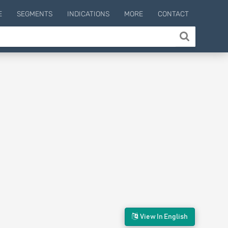
E
SEGMENTS
INDICATIONS
MORE
CONTACT
View In English