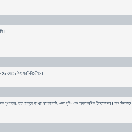
য়নি।
দের ক্ষেত্রে ইহা প্রতিনির্দেশিত।
 শুষ্ক মুখগহবর, হাত পা ফুলে যাওয়া, ঝাপসা দৃষ্টি, ওজন বৃদ্ধি এবং অস্বাভাবিক চিন্তাভাবনা (প্রাথমিকভাবে