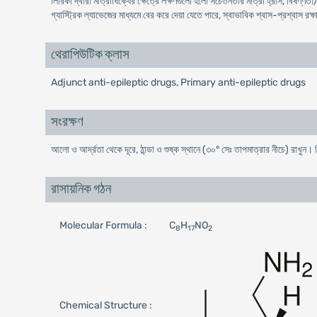
লিরিকা দ্বারা মাত্রাধিক্যের ক্ষেত্রে লক্ষণগুলো হলো সচেতনতার মাত্রা হ্রাস, বিষণ্ণতা
গ্যাস্ট্রিক ল্যাভেজের মাধ্যমে বের করে দেয়া যেতে পারে, স্বাভাবিক শ্বাস-প্রশ্বাস রক
থেরাপিউটিক ক্লাস
Adjunct anti-epileptic drugs, Primary anti-epileptic drugs
সংরক্ষণ
আলো ও আর্দ্রতা থেকে দূরে, ঠান্ডা ও শুষ্ক স্থানে (৩০° সেঃ তাপমাত্রার নীচে) রাখুন।
রাসায়নিক গঠন
Molecular Formula :
C
H
NO
8
17
2
Chemical Structure :