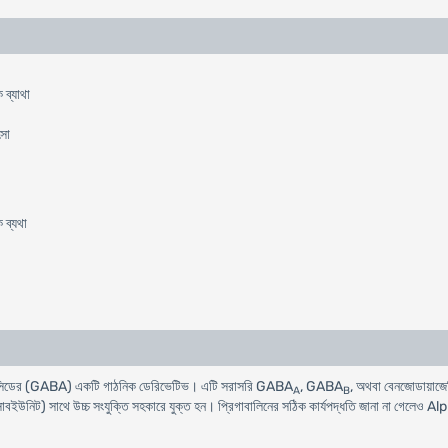
 ব্যাথা
ৎসা
 ব্যথা
রিক এসিডের (GABA) একটি গাঠনিক ডেরিভেটিভ। এটি সরাসরি GABA
, GABA
, অথবা বেনজোডায়াজেপিন
A
B
বইউনিট) সাথে উচ্চ সংযুক্তি সহকারে যুক্ত হন। প্রিগাবালিনের সঠিক কার্যপদ্ধতি জানা না গেলেও A