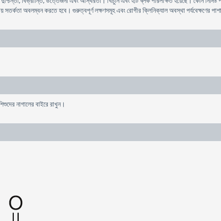
/দুশ্চিন্তা, বিভ্রান্তি, উত্তেজনা এবং অস্থিরতা। খিচুনি এবং হার্ট ব্লক পরিলক্ষিত হয়েছে। কোন নির্দিষ
্ষায় সতর্কতা অবলম্বন করতে হবে। গুরুত্বপূর্ণ লক্ষণসমূহ এবং রোগীর ক্লিনিক্যাল অবস্থা পর্যবেক্ষণের 
 শিশুদের নাগালের বাইরে রাখুন।