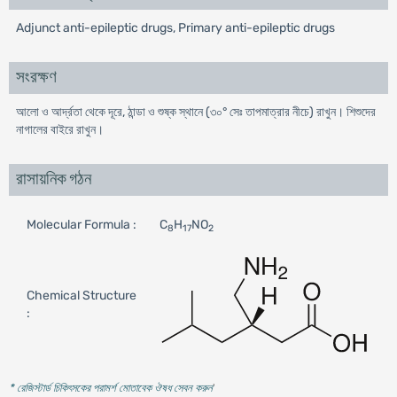
Adjunct anti-epileptic drugs, Primary anti-epileptic drugs
সংরক্ষণ
আলো ও আর্দ্রতা থেকে দূরে, ঠান্ডা ও শুষ্ক স্থানে (৩০° সেঃ তাপমাত্রার নীচে) রাখুন। শিশুদের
নাগালের বাইরে রাখুন।
রাসায়নিক গঠন
Molecular Formula :
C
H
NO
8
17
2
Chemical Structure
:
* রেজিস্টার্ড চিকিৎসকের পরামর্শ মোতাবেক ঔষধ সেবন করুন
'