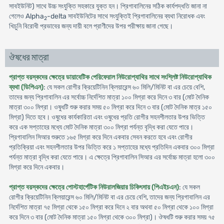
সাবইউনিট) সাথে উচ্চ সংযুক্তি সহকারে যুক্ত হন। প্রিগাবালিনের সঠিক কার্যপদ্ধতি জানা না
গেলেও Alpha
-delta সাবইউনিটের সাথে সংযুক্তিই প্রিগাবালিনের ব্যথা নিরোধক এবং
2
খিচুনি বিরোধী প্রভাবের জন্য দায়ী বলে প্রাণীদের উপর পরীক্ষায় জানা গেছে।
ঔষধের মাত্রা
প্রাপ্ত বয়স্কদের ক্ষেত্রে ডায়াবেটিক পেরিফেরাল নিউরোপ্যাথির সাথে সংশ্লিষ্ট নিউরোপ্যাথিক
ব্যথা (ডিপিএন)
: যে সকল রোগীর ক্রিয়েটিনিন ক্লিয়ারেন্স ৬০ মিলি/মিনিট বা এর চেয়ে বেশি,
তাদের জন্য প্রিগাবালিন এর সর্বোচ্চ নির্দেশিত মাত্রা ১০০ মিগ্রা করে দিনে ৩ বার (মোট দৈনিক
মাত্রা ৩০০ মিগ্রা। ওষুধটি শুরু করার সময় ৫০ মিগ্রা করে দিনে ৩ বার (মোট দৈনিক মাত্র ১৫০
মিগ্রা) দিতে হবে। ওষুধের কার্যকারিতা এবং ওষুধের প্রতি রোগীর সহনশীলতার উপর ভিত্তি
করে এক সপ্তাহের মধ্যে মোট দৈনিক মাত্রা ৩০০ মিগ্রা পর্যন্ত বৃদ্ধি করা যেতে পারে।
প্রিগাবালিন সিআর শুরুতে ১৬৫ মিগ্রা করে দিনে একবার সেবন করতে হবে এবং রোগীর
প্রতিক্রিয়া এবং সহনশীলতার উপর ভিত্তি করে ১ সপ্তাহের মধ্যে প্রতিদিন একবার ৩০০ মিগ্রা
পর্যন্ত মাত্রা বৃদ্ধি করা যেতে পারে। এ ক্ষেত্রে প্রিগাবালিন সিআর এর সর্বোচ্চ মাত্রা হলো ৩০০
মিগ্রা করে দিনে একবার।
প্রাপ্ত বয়স্কদের ক্ষেত্রে পোস্টহার্পেটিক নিউরালজিয়ার চিকিৎসায় (পিএইচএন)
: যে সকল
রোগীর ক্রিয়েটিনিন ক্লিয়ারেন্স ৬০ মিলি/মিনিট বা এর চেয়ে বেশি, তাদের জন্য প্রিগাবালিন এর
নির্দেশিত মাত্রা ৭৫ মিগ্রা থেকে ১৫০ মিগ্রা করে দিনে ২ বার অথবা ৫০ মিগ্রা থেকে ১০০ মিগ্রা
করে দিনে ৩ বার (মোট দৈনিক মাত্রা ১৫০ মিগ্রা থেকে ৩০০ মিগ্রা)। ঔষধটি শুরু করার সময় ৭৫