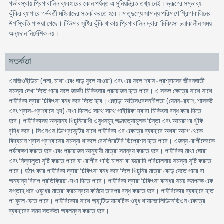
গর্ভাবস্থায় প্রিগাবালিন ব্যবহারের কোন পর্যন্ত এ সুনিয়ন্ত্রিত তথ্য নেই। ভ্রূণের সম্ভাব্য
ঝুঁকির ব্যাপারে গর্ভবর্তী মহিলাদের সতর্ক করতে হবে। মাতৃদুগ্ধে সামান্য পরিমাণে প্রিগাবালিনের
উপস্থিতি পাওয়া গেছে। টিউমার সৃষ্টির ঝুঁকি থাকায় প্রিগাবালিন দ্বারা চিকিৎসা চলাকালীন সময়
অন্যদান নির্দেশিক নয়।
সতর্কতা
এনজিওইডিমা (গলা, মাথা এবং ঘাড় ফুলে যাওয়া) এবং এর ফলে শ্বাস-প্রশ্বাসের জীবনঘাতী
সমস্যা দেখা দিতে পারে ফলে জরুরী চিকিৎসার প্রয়োজন হতে পারে। এ সকল ক্ষেত্রে সাথে সাথে
পাইরিকা দ্বারা চিকিৎসা বন্ধ করে দিতে হবে। এছাড়া অতিসংবেদনশীলতা (যেমন-র‍্যাশ, শাসকষ্ট
এবং শ্বাস-প্রশ্বাসে শব্দ) দেখা দিলেও সাথে সাথে পাইরিকা দ্বারা চিকিৎসা বন্ধ করে দিতে
হবে। পাইরিকাসহ অন্যান্য খিচুনিরোধী ওষুধসমূহ আত্মহত্যামূলক চিন্তা এবং আচরণের ঝুঁকি
বৃদ্ধি করে। সিএনএস ডিগ্রেসেন্টের সাথে পাইরিকা এর একত্রে ব্যবহারে অথবা আগে থেকে
বিদ্যমান শ্বাস প্রশ্বাসের সমস্যা থাকলে রেসপিরেটরি ডিপ্রেশন হতে পারে। এজন্য রোগীদেরকে
পর্যবেক্ষণ করতে হবে এবং প্রয়োজন আনুযায়ী মাত্রা সমন্বয় করতে হবে। পাইরিকা মাথা ঘোরা
এবং নিদ্রালুতা সৃষ্টি করতে পারে যা রোগীর গাড়ি চালনা বা যন্ত্রাদি পরিচালনায় সমস্যা সৃষ্টি করতে
পারে। হঠাৎ করে পাইরিকা দ্বারা চিকিৎসা বন্ধ করে দিলে খিচুনির মাত্রা বেড়ে যেতে পারে বা
অন্যান্য বিরূপ প্রতিক্রিয়া দেখা দিতে পারে। পাইরিকা দ্বারা চিকিৎসা বন্ধের সময় কমপক্ষে এক
সপ্তাহ ধরে ওষুধের মাত্রা ক্রমান্বয়ে কমিয়ে তারপর বন্ধ করতে হবে। পাইরিকাের ব্যবহারে হাত
পা ফুলে যেতে পারে। পাইরিকাের সাথে অ্যান্টিডায়াবেটিক ওষুধ থায়াজোলিডিনেডিওন একত্রে
ব্যবহারের সময় সতর্কতা অবলম্বন করতে হবে।