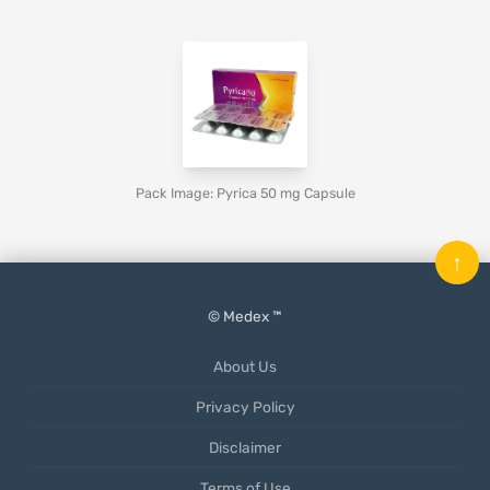
Pack Image: Pyrica 50 mg Capsule
↑
© Medex ™
About Us
Privacy Policy
Disclaimer
Terms of Use