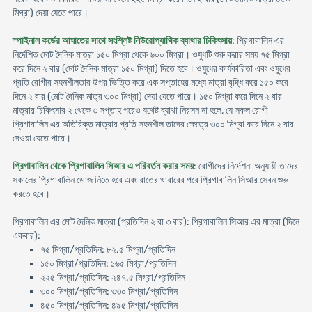
মিগ্রা) দেয়া যেতে পারে।
স্পাইনাল কর্ডের আঘাতের সাথে সংশ্লিষ্ট নিউরোপ্যাথিক ব্যাথার চিকিৎসায়
: প্রিগাবালিন এর
নির্দেশিত মোট দৈনিক মাত্রা ১৫০ মিগ্রা থেকে ৬০০ মিগ্রা। ওষুধটি শুরু করার সময় ৭৫ মিগ্রা
করে দিনে ২ বার (মোট দৈনিক মাত্রা ১৫০ মিগ্রা) দিতে হবে। ওষুধের কার্যকারিতা এবং ওষুধের
প্রতি রোগীর সহনশীলতার উপর ভিত্তি করে এক সপ্তাহের মধ্যে মাত্রা বৃদ্ধি করে ১৫০ করে
দিনে ২ বার (মোট দৈনিক মাত্র ৩০০ মিগ্রা) দেয়া যেতে পারে। ১৫০ মিগ্রা করে দিনে ২ বার
মাত্রার চিকিৎসার ২ থেকে ৩ সপ্তাহ পরেও যথেষ্ট ব্যাথা নিরসন না হলে, যে সকল রোগী
প্রিগাবালিন এর অতিরিক্ত মাত্রার প্রতি সহনশীল তাদের ক্ষেত্রে ৩০০ মিগ্রা করে দিনে ২ বার
দেওয়া যেতে পারে।
প্রিগাবালিন থেকে প্রিগাবালিন সিআর এ পরিবর্তন করার সময়
: রোগীদের নির্দেশনা অনুযায়ী তাদের
সকালের প্রিগাবালিন ডোজ নিতে হবে এবং রাতের খাবারের পরে প্রিগাবালিন সিআর সেবন শুরু
করতে হবে।
প্রিগাবালিন এর মোট দৈনিক মাত্রা (প্রতিদিন ২ বা ৩ বার): প্রিগাবালিন সিআর এর মাত্রা (দিনে
একবার):
৭৫ মিগ্রা/প্রতিদিন: ৮২.৫ মিগ্রা/প্রতিদিন
১৫০ মিগ্রা/প্রতিদিন: ১৬৫ মিগ্রা/প্রতিদিন
২২৫ মিগ্রা/প্রতিদিন: ২৪৭.৫ মিগ্রা/প্রতিদিন
৩০০ মিগ্রা/প্রতিদিন: ৩৩০ মিগ্রা/প্রতিদিন
৪৫০ মিগ্রা/প্রতিদিন: ৪৯৫ মিগ্রা/প্রতিদিন