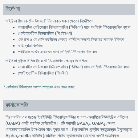
নির্দেশনা
পাইরিকা ফিল্ম কোটেড ট্যাবলেট নিম্নোক্ত সকল ক্ষেত্রে নির্দেশিতঃ
ডায়াবেটিক পেরিফেরাল নিউরোপ্যাথির (ডিপিএন) সাথে সংশ্লিষ্ট নিউরোপ্যাথিক ব্যাথা
পোস্টহার্পেটিক নিউরালজিনা (পিএইচএন)
এক মাস ও এর বেশি বয়সীদের ক্ষেত্রে পার্সিয়াল অনসেট সিজারের সহায়ক চিকিৎসা
ফাইব্রোমাথেলজিয়া
স্পাইনাল কর্ডের আঘাতের সাথে সংশ্লিষ্ট নিউরোপ্যাথিক ব্যথা
পাইরিকা কন্ট্রল রিলিজ ট্যাবলেট নিম্নলিখিত ক্ষেত্রে নির্দেশিতঃ
ডায়াবেটিক পেরিফেরাল নিউরোপ্যাথির (ডিপিএন) সাথে সংশ্লিষ্ট নিউরোপ্যাথিক ব্যথা
পোস্টহার্পেটিক নিউরালজিয়া (পিএইচ)
* রেজিস্টার্ড চিকিৎসকের পরামর্শ মোতাবেক ঔষধ সেবন করুন
'
ফার্মাকোলজি
প্রিগাবালিন এক ধরনের ইনহিবিটরি নিউরোট্রান্সমিটার যা গামা-অ্যামিনোবিউটাইরিক এসিডের
(GABA) একটি গাঠনিক ডেরিভেটিভ। এটি সরাসরি GABA
, GABA
, অথবা
A
B
বেনজোডায়াজেপিন রিসেপ্টরের সাথে যুক্ত হয় না। প্রিগাবালিন কেন্দ্রীয় স্নায়ুতন্ত্রের টিস্যুসমূহের
Alpha
-delta সাইটের (ভোল্টেজ-গেটেড ক্যালসিয়াম চ্যানেলের একটি অতিরিক্ত
2