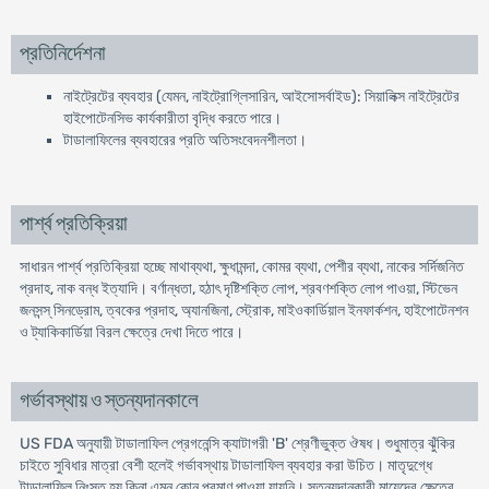
প্রতিনির্দেশনা
নাইট্রেটের ব্যবহার (যেমন, নাইট্রোগ্লিসারিন, আইসোসর্বাইড): সিয়ালিক্স নাইট্রেটের
হাইপোটেনসিভ কার্যকারীতা বৃদ্ধি করতে পারে।
টাডালাফিলের ব্যবহারের প্রতি অতিসংবেদনশীলতা।
পার্শ্ব প্রতিক্রিয়া
সাধারন পার্শ্ব প্রতিক্রিয়া হচ্ছে মাথাব্যথা, ক্ষুধামন্দা, কোমর ব্যথা, পেশীর ব্যথা, নাকের সর্দিজনিত
প্রদাহ, নাক বন্ধ ইত্যাদি। বর্ণান্ধতা, হঠাৎ দৃষ্টিশক্তি লোপ, শ্রবণশক্তি লোপ পাওয়া, স্টিভেন
জনসন্স্ সিনড্রোম, ত্বকের প্রদাহ, অ্যানজিনা, স্ট্রোক, মাইওকার্ডিয়াল ইনফার্কশন, হাইপোটেনশন
ও ট্যাকিকার্ডিয়া বিরল ক্ষেত্রে দেখা দিতে পারে।
গর্ভাবস্থায় ও স্তন্যদানকালে
US FDA অনুযায়ী টাডালাফিল প্রেগনেন্সি ক্যাটাগরী 'B' শ্রেণীভুক্ত ঔষধ। শুধুমাত্র ঝুঁকির
চাইতে সুবিধার মাত্রা বেশী হলেই গর্ভাবস্থায় টাডালাফিল ব্যবহার করা উচিত। মাতৃদুগ্ধে
টাডালাফিল নিঃসৃত হয় কিনা এমন কোন প্রমাণ পাওয়া যায়নি। স্তন্যদানকারী মায়েদের ক্ষেত্রে