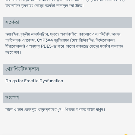
টাডালাফিল ব্যবহারের ক্ষেত্রে সতর্কতা অবলম্বন করা উচিত।
সতর্কতা
অ্যানজিনা, বৃক্কীয় অকার্যকারিতা, যকৃতের অকার্যকারিতা, রক্তপাত এবং নাইট্রেট, আলফা
প্রতিবন্ধক, এলকোহল, CYP3A4 প্রতিরোধক (যেমন রিটোনাভির, কিটোকোনাজল,
ইট্রাকোনাজল) ও অন্যান্য PDE5 এর সাথে একত্রে ব্যবহারের ক্ষেত্রে সতর্কতা অবলম্বন
করতে হবে।
থেরাপিউটিক ক্লাস
Drugs for Erectile Dysfunction
সংরক্ষণ
আলো ও তাপ থেকে দূরে, শুষ্ক স্থানে রাখুন। শিশুদের নাগালের বাইরে রাখুন।