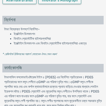
Alternate Brands
Innovator's Monograph
নির্দেশনা
টাডা নিম্নোক্ত উপসর্গে নির্দেশিত-
ইরেক্টাইল ডিসফাংশন
বিনাইন প্রোস্টেটিক হাইপারপ্লাসিয়া
ইরেক্টাইল ডিসফাংশন এবং বিনাইন প্রোস্টেটিক হাইপারপ্লাসিয়া একত্রে
* রেজিস্টার্ড চিকিৎসকের পরামর্শ মোতাবেক ঔষধ সেবন করুন
'
ফার্মাকোলজি
টাডালাফিল ফসফোডাইএষ্টারেজ টাইপ ৫ (PDE5) এর নির্দেশিত প্রতিরোধক। PDE5
প্রতিরোধের ফলে মসৃন পেশীতে cGMP এর পরিমাণ বৃদ্ধি পায়। cGMP মসৃন পেশীকে
প্রশমিত করে দেয় এবং কর্পাস ক্যাভার্নোসামে রক্তের প্রবাহ বাড়িয়ে দেওয়ার মাধ্যমে পেনাইল
ইরেকশন ঘটায়। PDE5 প্রোস্টেট এবং মূত্রথলির মসৃন পেশীতেও উপস্থিত থাকে। PDE5
এর পরিমাণ কমে যাওয়ার ফলে cGMP এর পরিমাণ বৃদ্ধি পায়, যার ফলে প্রোস্টেট এবং
মূত্রথলির মসৃন পেশী প্রশমিত হয়। মসৃন পেশীর প্রশমনের ফলে মূত্রনালীতে রক্ত সরবরাহ বৃদ্ধি
পায় এবং মূত্রথলির মুখ পুরাপুরি খুলে যায়, ফলে মূত্র নির্গমন বৃদ্ধি পায়।