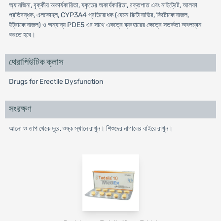
অ্যানজিনা, বৃক্কীয় অকার্যকারিতা, যকৃতের অকার্যকারিতা, রক্তপাত এবং নাইট্রেট, আলফা
প্রতিবন্ধক, এলকোহল, CYP3A4 প্রতিরোধক (যেমন রিটোনাভির, কিটোকোনাজল,
ইট্রাকোনাজল) ও অন্যান্য PDE5 এর সাথে একত্রে ব্যবহারের ক্ষেত্রে সতর্কতা অবলম্বন
করতে হবে।
থেরাপিউটিক ক্লাস
Drugs for Erectile Dysfunction
সংরক্ষণ
আলো ও তাপ থেকে দূরে, শুষ্ক স্থানে রাখুন। শিশুদের নাগালের বাইরে রাখুন।