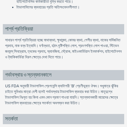
হাইপোটেনসিভ কার্যকারীতা বৃদ্ধি করতে পারে।
টাডালাফিলের ব্যবহারের প্রতি অতিসংবেদনশীলতা।
পার্শ্ব প্রতিক্রিয়া
সাধারন পার্শ্ব প্রতিক্রিয়া হচ্ছে মাথাব্যথা, ক্ষুধামন্দা, কোমর ব্যথা, পেশীর ব্যথা, নাকের সর্দিজনিত
প্রদাহ, নাক বন্ধ ইত্যাদি। বর্ণান্ধতা, হঠাৎ দৃষ্টিশক্তি লোপ, শ্রবণশক্তি লোপ পাওয়া, স্টিভেন
জনসন্স্ সিনড্রোম, ত্বকের প্রদাহ, অ্যানজিনা, স্ট্রোক, মাইওকার্ডিয়াল ইনফার্কশন, হাইপোটেনশন
ও ট্যাকিকার্ডিয়া বিরল ক্ষেত্রে দেখা দিতে পারে।
গর্ভাবস্থায় ও স্তন্যদানকালে
US FDA অনুযায়ী টাডালাফিল প্রেগনেন্সি ক্যাটাগরী 'B' শ্রেণীভুক্ত ঔষধ। শুধুমাত্র ঝুঁকির
চাইতে সুবিধার মাত্রা বেশী হলেই গর্ভাবস্থায় টাডালাফিল ব্যবহার করা উচিত। মাতৃদুগ্ধে
টাডালাফিল নিঃসৃত হয় কিনা এমন কোন প্রমাণ পাওয়া যায়নি। স্তন্যদানকারী মায়েদের ক্ষেত্রে
টাডালাফিল ব্যবহারের ক্ষেত্রে সতর্কতা অবলম্বন করা উচিত।
সতর্কতা