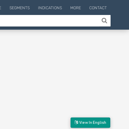
E
SEGMENTS
INDICATIONS
MORE
CONTACT
View In English