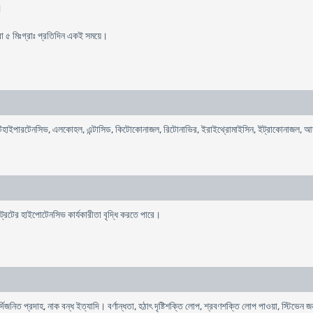
।
ত্রা ৫ মিঃগ্রাঃ প্রতিদিন একই সময়ে।
ন্টিহাইপারটেনসিভ, এলকোহল, এন্টাসিড, কিটোকোনাজল, রিটোনাভির, ইরাইথ্রোমাইসিন, ইট্রাকোনাজল, আঙ্
ট্রেটের হাইপোটেনসিভ কার্যকারীতা বৃদ্ধি করতে পারে।
ের সর্দিজনিত প্রদাহ, নাক বন্ধ ইত্যাদি। বর্ণান্ধতা, হঠাৎ দৃষ্টিশক্তি লোপ, শ্রবণশক্তি লোপ পাওয়া, স্টিভেন