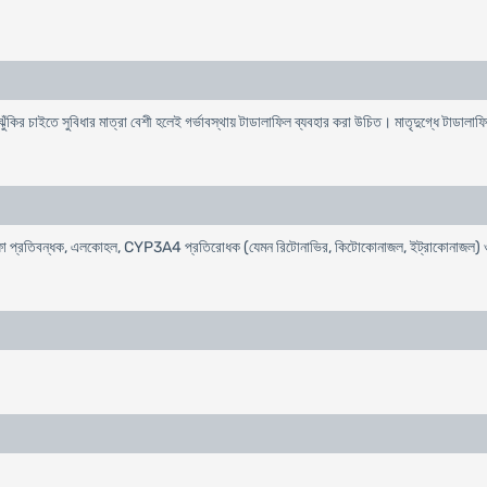
ুঁকির চাইতে সুবিধার মাত্রা বেশী হলেই গর্ভাবস্থায় টাডালাফিল ব্যবহার করা উচিত। মাতৃদুগ্ধে টাডালাফ
ট, আলফা প্রতিবন্ধক, এলকোহল, CYP3A4 প্রতিরোধক (যেমন রিটোনাভির, কিটোকোনাজল, ইট্রাকোনাজল) ও