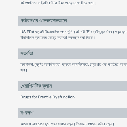
হাইপোটেনশন ও ট্যাকিকার্ডিয়া বিরল ক্ষেত্রে দেখা দিতে পারে।
গর্ভাবস্থায় ও স্তন্যদানকালে
US FDA অনুযায়ী টাডালাফিল প্রেগনেন্সি ক্যাটাগরী 'B' শ্রেণীভুক্ত ঔষধ। শুধুমাত্র ঝ
টাডালাফিল ব্যবহারের ক্ষেত্রে সতর্কতা অবলম্বন করা উচিত।
সতর্কতা
অ্যানজিনা, বৃক্কীয় অকার্যকারিতা, যকৃতের অকার্যকারিতা, রক্তপাত এবং নাইট্রে
হবে।
থেরাপিউটিক ক্লাস
Drugs for Erectile Dysfunction
সংরক্ষণ
আলো ও তাপ থেকে দূরে, শুষ্ক স্থানে রাখুন। শিশুদের নাগালের বাইরে রাখুন।