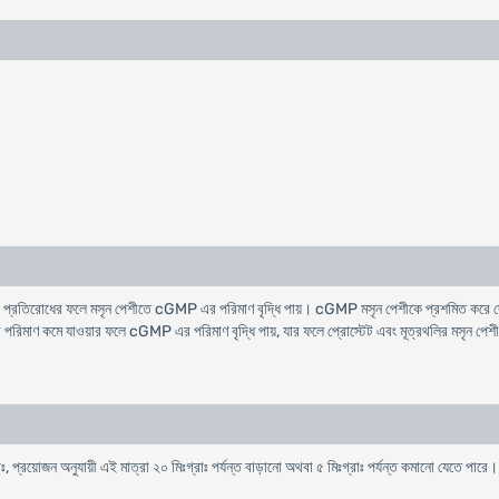
িরোধের ফলে মসৃন পেশীতে cGMP এর পরিমাণ বৃদ্ধি পায়। cGMP মসৃন পেশীকে প্রশমিত করে দেয় এবং
াণ কমে যাওয়ার ফলে cGMP এর পরিমাণ বৃদ্ধি পায়, যার ফলে প্রোস্টেট এবং মূত্রথলির মসৃন পেশী প্
াঃ, প্রয়োজন অনুযায়ী এই মাত্রা ২০ মিঃগ্রাঃ পর্যন্ত বাড়ানো অথবা ৫ মিঃগ্রাঃ পর্যন্ত কমানো যেতে পারে। সর্