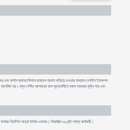
 কর্পাস ক্যাভার্নোসামে রক্তের প্রবাহ বাড়িয়ে দেওয়ার মাধ্যমে পেনাইল ইরেকশন
রশমিত হয়। মসৃন পেশীর প্রশমনের ফলে মূত্রনালীতে রক্ত সরবরাহ বৃদ্ধি পায় এবং
বোচ্চ নির্দেশিত মাত্রা দৈনিক একবার। সিয়ালিক্স ৩৬ ঘন্টা পর্যন্ত কার্যকরী।