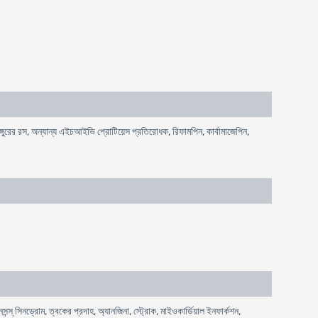
গুরের রস, অন্যান্য এইচআইভি প্রোটিয়েস প্রতিরোধক, রিফামপিন, কার্বামাজেপিন,
 জনসন্স্ সিনড্রোম, ত্বকের প্রদাহ, অ্যানজিনা, স্ট্রোক, মাইওকার্ডিয়াল ইনফার্কশন,