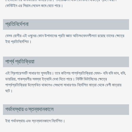
ফেনিটইন এর সিরাম লেভেল কমে যেতে পারে।
প্রতিনির্দেশনা
যেসব রোগীর এই ওষুধের কোন উপাদানের প্রতি জ্ঞাত অতিসংবেদনশীলতা রয়েছে তাদের ক্ষেত্রে
ইহা প্রতিনির্দেশিত।
পার্শ্ব প্রতিক্রিয়া
এই প্রিপারেশনটি সাধারণত সুসহনীয়। তবে কতিপয় পার্শ্বপ্রতিক্রিয়া যেমন- বমি বমি ভাব, বমি,
ডায়রিয়া, পাকস্থলীর সমস্যা ইত্যাদি দেখা দিতে পারে। নির্দিষ্ট ভিটামিনের ক্ষেত্রে
পার্শ্বপ্রতিক্রিয়া উল্লেখিত থাকলেও সেগুলো সাধারণতঃ নির্দেশিত মাত্রা থেকে বেশী মাত্রায়
ঘটে।
গর্ভাবস্থায় ও স্তন্যদানকালে
ইহা গর্ভাবস্থায় এবং স্তন্যদানকালে নিৰ্দেশিত।