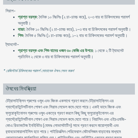
সিরাপ-
প্রাপ্ত বয়স্ক
: দৈনিক ১০ মিঃলিঃ (২ চা-চামচ করে), ২-৩ বার বা চিকিৎসকের পরামর্শ
অনুযায়ী।
বাচ্চা
: দৈনিক ১০ মিঃলিঃ (২ চা-চামচ করে), ১-৩ বার বা চিকিৎসকের পরামর্শ অনুযায়ী।
শিশু
: দৈনিক ৫ মিঃলিঃ (১ চা-চামচ করে), ১-২ বার বা চিকিৎসকের পরামর্শ অনুযায়ী।
ট্যাবলেট-
প্রাপ্ত বয়স্ক এবং শিশু যাদের ওজন ৩০ কেজি এর উপরে
: ১ থেকে ২ টি ট্যাবলেট
প্রতিদিন ২ থেকে ৩ বার বা চিকিৎসকের পরামর্শ অনুযায়ী।
* রেজিস্টার্ড চিকিৎসকের পরামর্শ মোতাবেক ঔষধ সেবন করুন
'
ঔষধের মিথষ্ক্রিয়া
টেট্রাসাইক্লিন গ্রুপের ওষুধ এবং জিংক একসাথে গ্রহণ করলে টেট্রাসাইক্লিন এর
গ্যাস্ট্রোইন্টেসটিনাল শোষণ এবং সিরাম লেভেল কমে যেতে পারে। একই ভাবে জিংক এবং
ফ্লুরোকুইনোলন গ্রুপের ওষুধ একত্রে গ্রহণ করলে কিছু কিছু ফ্লুরোকুইনোলন এর
গ্যাস্ট্রোইন্টেসটিনাল শোষণ এবং সিরাম লেভেল কমে যেতে পারে। নিয়াসিন এবং এইচএমজি-
কোএ রিডাকটেজ ইনহিবিটর (যেমনঃ লোভাসটাটিন) সাথে গ্রহণ করলে মায়োপ্যাথী এবং
র‍্যাবডোমায়ালাইসিস হতে পারে। পাইরিডক্সিন পেরিফেরাল মেটাবলিজম বাড়ানোর মাধ্যমে
লেভোডোপার কার্যকারিতা কমিয়ে দেয়। পাইরিডক্সিন এবং ফেনিটইন একত্রে গ্রহণ করলে