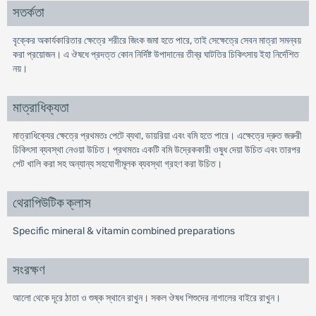
সতর্কতা
বৃক্কের অকার্যকারিতার ক্ষেত্রে শরীরে জিংক জমা হতে পারে, তাই সেক্ষেত্রে সেবন মাত্রা সমন্বয়
করা প্রয়োজন। এ ঔষধে প্রদত্ত কোন নির্দিষ্ট উপাদানের তীব্র ঘাটতির চিকিৎসায় ইহা নির্দেশিত
নয়।
মাত্রাধিক্যতা
মাত্রাধিক্যের ক্ষেত্রে প্রথমতঃ পেটে ব্যথা, ডায়রিয়া এবং বমি হতে পারে। এক্ষেত্রে দ্রুত জরুরী
চিকিৎসা ব্যবস্থা নেওয়া উচিত। প্রথমতঃ একটি বমি উদ্রেককারী ওষুধ দেয়া উচিত এবং তারপর
পেট খালি করা সহ অন্যান্য সহযোগীমূলক ব্যবস্থা গ্রহণ করা উচিত।
থেরাপিউটিক ক্লাস
Specific mineral & vitamin combined preparations
সংরক্ষণ
আলো থেকে দূরে ঠাতা ও শুষ্ক স্থানে রাখুন। সকল ঔষধ শিশুদের নাগালের বাইরে রাখুন।