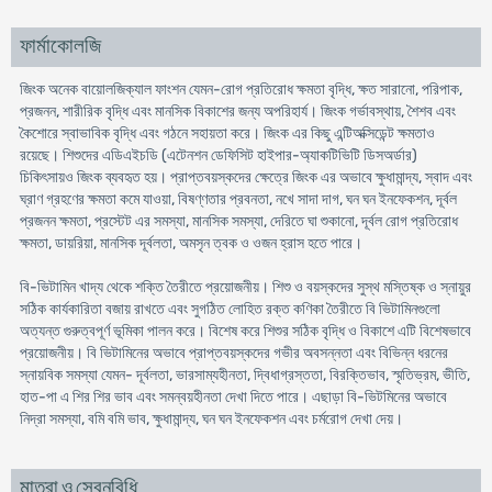
ফার্মাকোলজি
জিংক অনেক বায়োলজিক্যাল ফাংশন যেমন-রোগ প্রতিরোধ ক্ষমতা বৃদ্ধি, ক্ষত সারানো, পরিপাক,
প্রজনন, শারীরিক বৃদ্ধি এবং মানসিক বিকাশের জন্য অপরিহার্য। জিংক গর্ভাবস্থায়, শৈশব এবং
কৈশোরে স্বাভাবিক বৃদ্ধি এবং গঠনে সহায়তা করে। জিংক এর কিছু এন্টিঅক্সিডেন্ট ক্ষমতাও
রয়েছে। শিশুদের এডিএইচডি (এটেনশন ডেফিসিট হাইপার-অ্যাকটিভিটি ডিসঅর্ডার)
চিকিৎসায়ও জিংক ব্যবহৃত হয়। প্রাপ্তবয়স্কদের ক্ষেত্রে জিংক এর অভাবে ক্ষুধামান্দ্য, স্বাদ এবং
ঘ্রাণ গ্রহণের ক্ষমতা কমে যাওয়া, বিষণ্ণতার প্রবনতা, নখে সাদা দাগ, ঘন ঘন ইনফেকশন, দূর্বল
প্রজনন ক্ষমতা, প্রস্টেট এর সমস্যা, মানসিক সমস্যা, দেরিতে ঘা শুকানো, দূর্বল রোগ প্রতিরোধ
ক্ষমতা, ডায়রিয়া, মানসিক দূর্বলতা, অমসৃন ত্বক ও ওজন হ্রাস হতে পারে।
বি-ভিটামিন খাদ্য থেকে শক্তি তৈরীতে প্রয়োজনীয়। শিশু ও বয়স্কদের সুস্থ মস্তিষ্ক ও স্নায়ুর
সঠিক কার্যকারিতা বজায় রাখতে এবং সুগঠিত লোহিত রক্ত কণিকা তৈরীতে বি ভিটামিনগুলো
অত্যন্ত গুরুত্বপূর্ণ ভূমিকা পালন করে। বিশেষ করে শিশুর সঠিক বৃদ্ধি ও বিকাশে এটি বিশেষভাবে
প্রয়োজনীয়। বি ভিটামিনের অভাবে প্রাপ্তবয়স্কদের গভীর অবসন্নতা এবং বিভিন্ন ধরনের
স্নায়বিক সমস্যা যেমন- দূর্বলতা, ভারসাম্যহীনতা, দ্বিধাগ্রস্ততা, বিরক্তিভাব, স্মৃতিভ্রম, ভীতি,
হাত-পা এ শির শির ভাব এবং সমন্বয়হীনতা দেখা দিতে পারে। এছাড়া বি-ভিটমিনের অভাবে
নিদ্রা সমস্যা, বমি বমি ভাব, ক্ষুধামান্দ্য, ঘন ঘন ইনফেকশন এবং চর্মরোগ দেখা দেয়।
মাত্রা ও সেবনবিধি