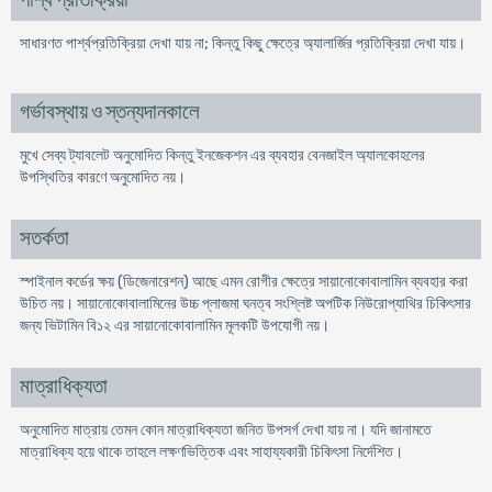
পার্শ্ব প্রতিক্রিয়া
সাধারণত পার্শ্বপ্রতিক্রিয়া দেখা যায় না; কিন্তু কিছু ক্ষেত্রে অ্যালার্জির প্রতিক্রিয়া দেখা যায়।
গর্ভাবস্থায় ও স্তন্যদানকালে
মুখে সেব্য ট্যাবলেট অনুমোদিত কিন্তু ইনজেকশন এর ব্যবহার বেনজাইল অ্যালকোহলের
উপস্থিতির কারণে অনুমোদিত নয়।
সতর্কতা
স্পাইনাল কর্ডের ক্ষয় (ডিজেনারেশন) আছে এমন রোগীর ক্ষেত্রে সায়ানোকোবালামিন ব্যবহার করা
উচিত নয়। সায়ানোকোবালামিনের উচ্চ প্লাজমা ঘনত্ব সংশ্লিষ্ট অপটিক নিউরোপ্যাথির চিকিৎসার
জন্য ভিটামিন বি১২ এর সায়ানোকোবালামিন মূলকটি উপযোগী নয়।
মাত্রাধিক্যতা
অনুমোদিত মাত্রায় তেমন কোন মাত্রাধিক্যতা জনিত উপসর্গ দেখা যায় না। যদি জানামতে
মাত্রাধিক্য হয়ে থাকে তাহলে লক্ষণভিত্তিক এবং সাহায্যকারী চিকিৎসা নির্দেশিত।