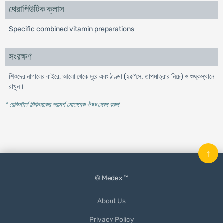
থেরাপিউটিক ক্লাস
Specific combined vitamin preparations
সংরক্ষণ
শিশুদের নাগালের বাইরে, আলো থেকে দূরে এবং ঠাণ্ডা (২৫°সে. তাপমাত্রার নিচে) ও শুষ্কস্থানে
রাখুন।
* রেজিস্টার্ড চিকিৎসকের পরামর্শ মোতাবেক ঔষধ সেবন করুন
'
↑
© Medex ™
About Us
Privacy Policy