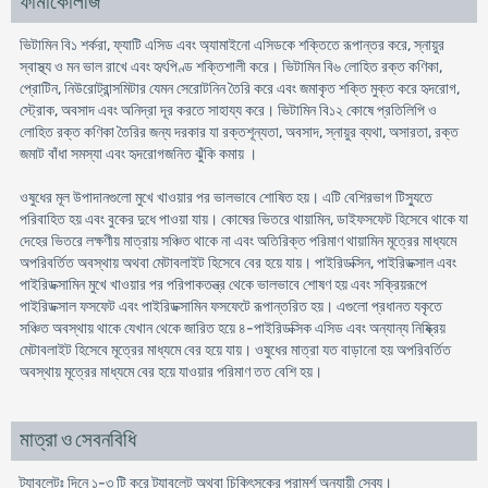
ফার্মাকোলজি
ভিটামিন বি১ শর্করা, ফ্যাটি এসিড এবং অ্যামাইনো এসিডকে শক্তিতে রূপান্তর করে, স্নায়ুর
স্বাস্থ্য ও মন ভাল রাখে এবং হৃৎপিণ্ড শক্তিশালী করে। ভিটামিন বি৬ লোহিত রক্ত কণিকা,
প্রোটিন, নিউরোট্রান্সমিটার যেমন সেরোটনিন তৈরি করে এবং জমাকৃত শক্তি মুক্ত করে হৃদরোগ,
স্ট্রোক, অবসাদ এবং অনিদ্রা দূর করতে সাহায্য করে। ভিটামিন বি১২ কোষে প্রতিলিপি ও
লোহিত রক্ত কণিকা তৈরির জন্য দরকার যা রক্তশূন্যতা, অবসাদ, স্নায়ুর ব্যথা, অসারতা, রক্ত
জমাট বাঁধা সমস্যা এবং হৃদরোগজনিত ঝুঁকি কমায় ।
ওষুধের মূল উপাদানগুলো মুখে খাওয়ার পর ভালভাবে শোষিত হয়। এটি বেশিরভাগ টিস্যুতে
পরিবাহিত হয় এবং বুকের দুধে পাওয়া যায়। কোষের ভিতরে থায়ামিন, ডাইফসফেট হিসেবে থাকে যা
দেহের ভিতরে লক্ষণীয় মাত্রায় সঞ্চিত থাকে না এবং অতিরিক্ত পরিমাণ থায়ামিন মূত্রের মাধ্যমে
অপরিবর্তিত অবস্থায় অথবা মেটাবলাইট হিসেবে বের হয়ে যায়। পাইরিডক্সিন, পাইরিডক্সাল এবং
পাইরিডক্সামিন মুখে খাওয়ার পর পরিপাকতন্ত্র থেকে ভালভাবে শোষণ হয় এবং সক্রিয়রূপে
পাইরিডক্সাল ফসফেট এবং পাইরিডক্সামিন ফসফেটে রূপান্তরিত হয়। এগুলো প্রধানত যকৃতে
সঞ্চিত অবস্থায় থাকে যেখান থেকে জারিত হয়ে ৪-পাইরিডক্সিক এসিড এবং অন্যান্য নিষ্ক্রিয়
মেটাবলাইট হিসেবে মূত্রের মাধ্যমে বের হয়ে যায়। ওষুধের মাত্রা যত বাড়ানো হয় অপরিবর্তিত
অবস্থায় মূত্রের মাধ্যমে বের হয়ে যাওয়ার পরিমাণ তত বেশি হয়।
মাত্রা ও সেবনবিধি
ট্যাবলেটঃ দিনে ১-৩ টি করে ট্যাবলেট অথবা চিকিৎসকের পরামর্শ অনুযায়ী সেব্য।