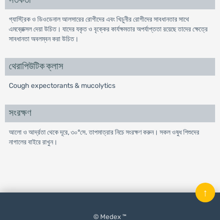
সতর্কতা
গ্যাস্ট্রিক ও ডিওডেনাল আলসারের রোগীদের এবং খিচুনীর রোগীদের সাবধানতার সাথে
এমব্রোক্সল দেয়া উচিত। যাদের যকৃত ও বৃক্কের কার্যক্ষমতার অপর্যাপ্ততা রয়েছে তাদের ক্ষেত্রে
সাবধানতা অবলম্বন করা উচিত।
থেরাপিউটিক ক্লাস
Cough expectorants & mucolytics
সংরক্ষণ
আলো ও আর্দ্রতা থেকে দূরে, ৩০°সে. তাপমাত্রার নিচে সংরক্ষণ করুন। সকল ওষুধ শিশুদের
নাগালের বাইরে রাখুন।
↑
© Medex ™