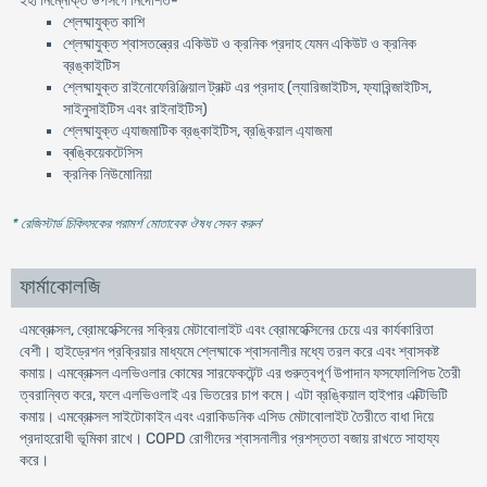
ইহা নিম্নোক্ত উপসর্গে নির্দেশিত-
শ্লেষ্মাযুক্ত কাশি
শ্লেষ্মাযুক্ত শ্বাসতন্ত্রের একিউট ও ক্রনিক প্রদাহ যেমন একিউট ও ক্রনিক
ব্রঙ্কাইটিস
শ্লেষ্মাযুক্ত রাইনোফেরিঞ্জিয়াল ট্রাক্ট এর প্রদাহ (ল্যারিজাইটিস, ফ্যারিন্জাইটিস,
সাইনুসাইটিস এবং রাইনাইটিস)
শ্লেষ্মাযুক্ত এ্যাজমাটিক ব্রঙ্কাইটিস, ব্রঙ্কিয়াল এ্যাজমা
ব্ৰঙ্কিয়েকটেসিস
ক্রনিক নিউমোনিয়া
* রেজিস্টার্ড চিকিৎসকের পরামর্শ মোতাবেক ঔষধ সেবন করুন
'
ফার্মাকোলজি
এমব্রোক্সল, ব্রোমহেক্সিনের সক্রিয় মেটাবোলাইট এবং ব্রোমহেক্সিনের চেয়ে এর কার্যকারিতা
বেশী। হাইড্রেশন প্রক্রিয়ার মাধ্যমে শ্লেষ্মাকে শ্বাসনালীর মধ্যে তরল করে এবং শ্বাসকষ্ট
কমায়। এমব্রোক্সল এলভিওলার কোষের সারফেকটেন্ট এর গুরুত্বপূর্ণ উপাদান ফসফোলিপিড তৈরী
ত্বরান্বিত করে, ফলে এলভিওলাই এর ভিতরের চাপ কমে। এটা ব্রঙ্কিয়াল হাইপার এক্টিভিটি
কমায়। এমব্রোক্সল সাইটোকাইন এবং এরাকিডনিক এসিড মেটাবোলাইট তৈরীতে বাধা দিয়ে
প্রদাহরোধী ভূমিকা রাখে। COPD রোগীদের শ্বাসনালীর প্রশস্ততা বজায় রাখতে সাহায্য
করে।