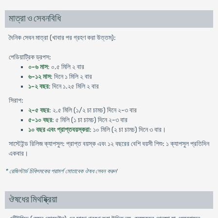
মাত্রা ও সেবনবিধি
দৈনিক সেবন মাত্রা (খাবার পর গ্রহণ করা উত্তম):
পেডিয়াট্রিক ড্রপস:
০-৬ মাস
: ০.৫ মিলি ২ বার
৬-১২ মাস
: দিনে ১ মিলি ২ বার
১-২ বছর
: দিনে ১.২৫ মিলি ২ বার
সিরাপ:
২-৫ বছর
: ২.৫ মিলি (১/২ চা চামচ) দিনে ২-৩ বার
৫-১০ বছর
: ৫ মিলি (১ চা চামচ) দিনে ২-৩ বার
১০ বছর এবং প্রাপ্তবয়স্করা
: ১০ মিলি (২ চা চামচ) দিনে ৩ বার।
সাস্টেইন্ড রিলিজ ক্যাপসুল: প্রাপ্ত বয়স্ক এবং ১২ বছরের বেশি বয়সী শিশু: ১ ক্যাপসুল প্রতিদিন
একবার।
* রেজিস্টার্ড চিকিৎসকের পরামর্শ মোতাবেক ঔষধ সেবন করুন
'
ঔষধের মিথষ্ক্রিয়া