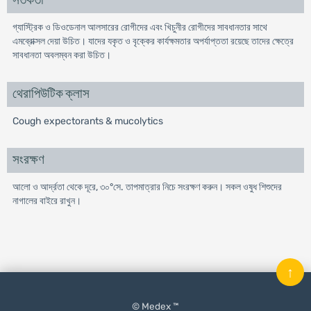
সতর্কতা
গ্যাস্ট্রিক ও ডিওডেনাল আলসারের রোগীদের এবং খিচুনীর রোগীদের সাবধানতার সাথে
এমব্রোক্সল দেয়া উচিত। যাদের যকৃত ও বৃক্কের কার্যক্ষমতার অপর্যাপ্ততা রয়েছে তাদের ক্ষেত্রে
সাবধানতা অবলম্বন করা উচিত।
থেরাপিউটিক ক্লাস
Cough expectorants & mucolytics
সংরক্ষণ
আলো ও আর্দ্রতা থেকে দূরে, ৩০°সে. তাপমাত্রার নিচে সংরক্ষণ করুন। সকল ওষুধ শিশুদের
নাগালের বাইরে রাখুন।
↑
© Medex ™