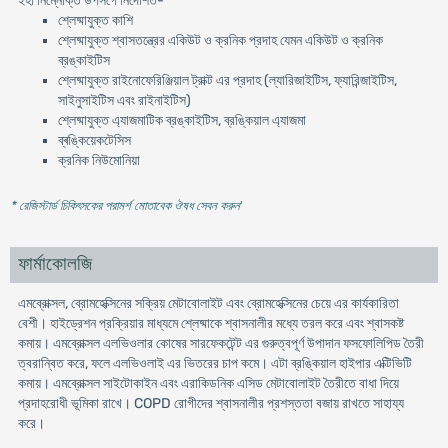
ইহা নিম্নোক্ত উপসর্গে নির্দেশিত-
শ্লেষ্মাযুক্ত কাশি
শ্লেষ্মাযুক্ত শ্বাসতন্ত্রের একিউট ও ক্রনিক প্রদাহ যেমন একিউট ও ক্রনিক
ব্রঙ্কাইটিস
শ্লেষ্মাযুক্ত রাইনোফেরিঞ্জিয়াল ট্রাক্ট এর প্রদাহ (ল্যারিজাইটিস, ফ্যারিন্জাইটিস,
সাইনুসাইটিস এবং রাইনাইটিস)
শ্লেষ্মাযুক্ত এ্যাজমাটিক ব্রঙ্কাইটিস, ব্রঙ্কিয়াল এ্যাজমা
ব্ৰঙ্কিয়েকটেসিস
ক্রনিক নিউমোনিয়া
* রেজিস্টার্ড চিকিৎসকের পরামর্শ মোতাবেক ঔষধ সেবন করুন
'
ফার্মাকোলজি
এমব্রোক্সল, ব্রোমহেক্সিনের সক্রিয় মেটাবোলাইট এবং ব্রোমহেক্সিনের চেয়ে এর কার্যকারিতা
বেশী। হাইড্রেশন প্রক্রিয়ার মাধ্যমে শ্লেষ্মাকে শ্বাসনালীর মধ্যে তরল করে এবং শ্বাসকষ্ট
কমায়। এমব্রোক্সল এলভিওলার কোষের সারফেকটেন্ট এর গুরুত্বপূর্ণ উপাদান ফসফোলিপিড তৈরী
ত্বরান্বিত করে, ফলে এলভিওলাই এর ভিতরের চাপ কমে। এটা ব্রঙ্কিয়াল হাইপার এক্টিভিটি
কমায়। এমব্রোক্সল সাইটোকাইন এবং এরাকিডনিক এসিড মেটাবোলাইট তৈরীতে বাধা দিয়ে
প্রদাহরোধী ভূমিকা রাখে। COPD রোগীদের শ্বাসনালীর প্রশস্ততা বজায় রাখতে সাহায্য
করে।