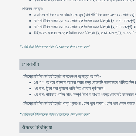
শিশুদের ক্ষেত্রে:
৬ মাসের অধিক বয়সের বাচ্চার ক্ষেত্রে (যদি শারীরিক ওজন ১৫-২৫ কেজি হয়): 
যদি শারীরিক ওজন ২৬-৩৫ কেজি হয়: দৈনিক ৩০০ মিঃগ্রাঃ (১.৫ চা-চামচপূর্ণ)
যদি শারীরিক ওজন ৩৬-৪৫ কেজি হয়: দৈনিক ৪০০ মিঃগ্রাঃ (২ চা-চামচপূর্ণ) ক
টাইফয়েড জ্বরের ক্ষেত্রে: দৈনিক ৫০০ মিঃগ্রাঃ (২.৫ চা-চামচপূর্ণ), ৭-১০ দি
* রেজিস্টার্ড চিকিৎসকের পরামর্শ মোতাবেক ঔষধ সেবন করুন
'
সেবনবিধি
এজিথ্রোমাইসিন ডাইহাইড্রেট সাসপেনশন প্রস্তুত প্রণালী-
১ম ধাপ: প্রথমে পাউডার আলগা করার জন্য বোতলটি ভালোভাবে ঝাঁকিয়ে নিন
২য় ধাপ: ঠান্ডা করা ফুটানো পানি দিয়ে বোতল পূর্ণ করুন।
৩য় ধাপ: পাউডার পানির সাথে সম্পূর্ণ মিশে না যাওয়া পর্যন্ত বোতলটি ভালভাবে 
এজিথ্রোমাইসিন ডাইহাইড্রেট খাদ্য গ্রহণের ১ ঘন্টা পূর্বে অথবা ২ ঘন্টা পরে সেবন করত
* রেজিস্টার্ড চিকিৎসকের পরামর্শ মোতাবেক ঔষধ সেবন করুন
'
ঔষধের মিথষ্ক্রিয়া