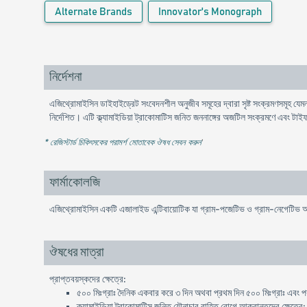
Alternate Brands
Innovator's Monograph
নির্দেশনা
এজিথ্রোমাইসিন ডাইহাইড্রেট সংবেদনশীল অনুজীব সমূহের দ্বারা সৃষ্ট সংক্রমণসমূহ যেমন
নির্দেশিত। এটি ক্ল্যামাইডিয়া ট্রাকোমাটিস জনিত জননাঙ্গের অজটিল সংক্রমণে এবং টাই
* রেজিস্টার্ড চিকিৎসকের পরামর্শ মোতাবেক ঔষধ সেবন করুন
'
ফার্মাকোলজি
এজিথ্রোমাইসিন একটি এজালাইড এন্টিবায়োটিক যা গ্রাম-পজেটিভ ও গ্রাম-নেগেটিভ অনু
ঔষধের মাত্রা
প্রাপ্তবয়স্কদের ক্ষেত্রে:
৫০০ মিঃগ্রাঃ দৈনিক একবার করে ৩ দিন অথবা প্রথম দিন ৫০০ মিঃগ্রাঃ এবং পরব
ক্ল্যামাইডিয়া ট্রাকোমাটিস জনিত যৌনাচার বাহিত রোগে আক্রান্তদের ক্ষেত্রে