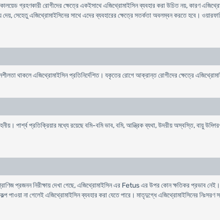
ালয়েড গ্রহণকারী রোগীদের ক্ষেত্রে একইসাথে এজিথ্রোমাইসিন ব্যবহার করা উচিত নয়, কারণ এজিথ্
য়ে দেয়, সেহেতু এজিথ্রোমাইসিনের সাথে এদের ব্যবহারের ক্ষেত্রে সতর্কতা অবলম্বন করতে হবে। ওয়ারফা
শীলতা থাকলে এজিথ্রোমাইসিন প্রতিনির্দেশিত। যকৃতের রোগে আক্রান্ত রোগীদের ক্ষেত্রে এজিথ্রোমাই
য়। পার্শ্ব প্রতিক্রিয়ার মধ্যে রয়েছে বমি-বমি ভাব, বমি, আন্ত্রিক ব্যথা, উদরীয় অস্বস্তি, বায়ু উদ্গিরণ
ধ। প্রাণিজ প্রজনন নিরীক্ষায় দেখা গেছে, এজিথ্রোমাইসিন এর Fetus এর উপর কোন ক্ষতিকর প্রভাব নেই।
োন বিকল্প পাওয়া না গেলেই এজিথ্রোমাইসিন ব্যবহার করা যেতে পারে। মাতৃদুগ্ধে এজিথ্রোমাইসিনের নিঃসরণ স