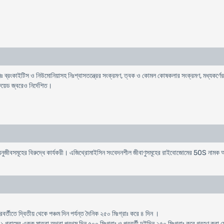
ঃ ব্রংকাইটিস ও নিউমোনিয়াসহ নিঃশ্বাসতন্ত্রের সংক্রমণ, ত্বক ও কোমল কোষকলার সংক্রমণ, মধ্যকর্ণের প
ফয়েড জ্বরেও নির্দেশিত।
জীবসমূহের বিরুদ্ধে কার্যকরী। এজিথ্রোমাইসিন সংবেদনশীল জীবাণুসমূহের রাইবোজোমের 50S নামক অংশ
র্তীতে দ্বিতীয় থেকে পঞ্চম দিন পর্যন্ত দৈনিক ২৫০ মিঃগ্রাঃ করে ৪ দিন ।
: ১ গ্রামের একক মাত্রা অথবা প্রথম দিন ৫০০ মিঃগ্রাঃ ও পরবর্তী দুইদিন ২৫০ মিঃগ্রাঃ করে গ্রহণ করা 