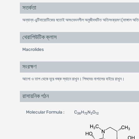
সতর্কতা
অন্যান্য এন্টিবায়োটিকের মতোই অসংবেদনশীল অনুজীবঘটিত অতিসংক্রমণ (ফাঙ্গাল অতিসং
থেরাপিউটিক ক্লাস
Macrolides
সংরক্ষণ
আলো ও তাপ থেকে দূরে শুষ্ক স্থানে রাখুন। শিশুদের নাগালের বাইরে রাখুন।
রাসায়নিক গঠন
Molecular Formula :
C
H
N
O
38
72
2
12