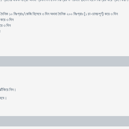
দৈনিক ১০ মিঃগ্রাঃ/কেজি হিসেবে ৩ দিন অথবা দৈনিক ২০০ মিঃগ্রাঃ (১ চা-চামচপূর্ণ) করে ৩ দিন
 করে ৩ দিন
রে ৩ দিন
ন
।
ঝাঁকিয়ে নিন।
ে হবে।