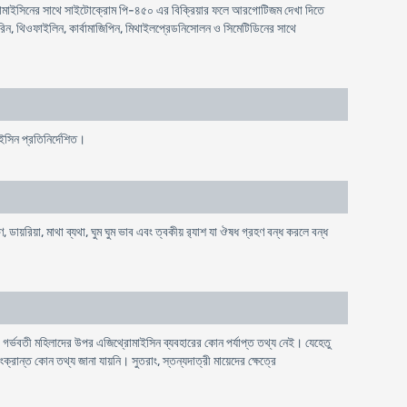
রোমাইসিনের সাথে সাইটোক্রোম পি-৪৫০ এর বিক্রিয়ার ফলে আরগোটিজম দেখা দিতে
রিন, থিওফাইলিন, কার্বামাজিপিন, মিথাইলপ্রেডনিসোলন ও সিমেটিডিনের সাথে
সিন প্রতিনির্দেশিত।
, ডায়রিয়া, মাথা ব্যথা, ঘুম ঘুম ভাব এবং ত্বকীয় র‌্যাশ যা ঔষধ গ্রহণ বন্ধ করলে বন্ধ
 গর্ভবতী মহিলাদের উপর এজিথ্রোমাইসিন ব্যবহারের কোন পর্যাপ্ত তথ্য নেই। যেহেতু
ংক্রান্ত কোন তথ্য জানা যায়নি। সুতরাং, স্তন্যদাত্রী মায়েদের ক্ষেত্রে