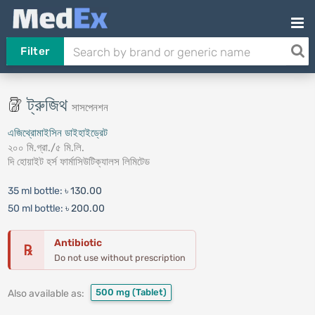
Filter
ট্রুজিথ
সাসপেনশন
এজিথ্রোমাইসিন ডাইহাইড্রেট
২০০ মি.গ্রা./৫ মি.লি.
দি হোয়াইট হর্স ফার্মাসিউটিক্যালস লিমিটেড
35 ml bottle:
৳ 130.00
50 ml bottle:
৳ 200.00
Antibiotic
℞
Do not use without prescription
500 mg
(Tablet)
Also available as: