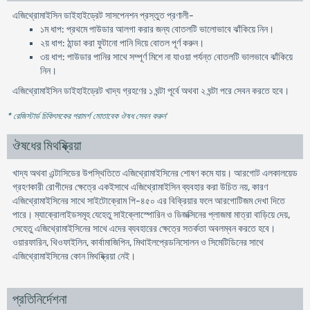
এজিথ্রোমাইসিন ডাইহাইড্রেট সাসপেনশন প্রস্তুত প্রণালী-
১ম ধাপ: প্রথমে পাউডার আলগা করার জন্য বোতলটি ভালোভাবে ঝাঁকিয়ে নিন।
২য় ধাপ: ঠান্ডা করা ফুটানো পানি দিয়ে বোতল পূর্ণ করুন।
৩য় ধাপ: পাউডার পানির সাথে সম্পূর্ণ মিশে না যাওয়া পর্যন্ত বোতলটি ভালভাবে ঝাঁকিয়ে
নিন।
এজিথ্রোমাইসিন ডাইহাইড্রেট খাদ্য গ্রহণের ১ ঘন্টা পূর্বে অথবা ২ ঘন্টা পরে সেবন করতে হবে।
* রেজিস্টার্ড চিকিৎসকের পরামর্শ মোতাবেক ঔষধ সেবন করুন
'
ঔষধের মিথষ্ক্রিয়া
খাদ্য অথবা এন্টাসিডের উপস্থিতিতে এজিথ্রোমাইসিনের শোষণ কমে যায়। আরগোট এলকালয়েড
গ্রহণকারী রোগীদের ক্ষেত্রে একইসাথে এজিথ্রোমাইসিন ব্যবহার করা উচিত নয়, কারণ
এজিথ্রোমাইসিনের সাথে সাইটোক্রোম পি-৪৫০ এর বিক্রিয়ার ফলে আরগোটিজম দেখা দিতে
পারে। ম্যাক্রোলাইডসমূহ যেহেতু সাইক্লোস্পোরিন ও ডিজক্সিনের প্লাজমা মাত্রা বাড়িয়ে দেয়,
সেহেতু এজিথ্রোমাইসিনের সাথে এদের ব্যবহারের ক্ষেত্রে সতর্কতা অবলম্বন করতে হবে।
ওয়ারফারিন, থিওফাইলিন, কার্বামাজিপিন, মিথাইলপ্রেডনিসোলন ও সিমেটিডিনের সাথে
এজিথ্রোমাইসিনের কোন মিথষ্ক্রিয়া নেই।
প্রতিনির্দেশনা