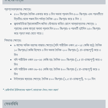
প্রাপ্তবয়স্কদের ক্ষেত্রে:
৫০০ মিঃগ্রাঃ দৈনিক একবার করে ৩ দিন অথবা প্রথম দিন ৫০০ মিঃগ্রাঃ এবং পরবর্তীতে
দ্বিতীয় থেকে পঞ্চম দিন পর্যন্ত দৈনিক ২৫০ মিঃগ্রাঃ করে ৪ দিন ।
ক্ল্যামাইডিয়া ট্রাকোমাটিস জনিত যৌনাচার বাহিত রোগে আক্রান্তদের ক্ষেত্রে: ১
গ্রামের একক মাত্রা অথবা প্রথম দিন ৫০০ মিঃগ্রাঃ ও পরবর্তী দুইদিন ২৫০ মিঃগ্রাঃ
করে গ্রহণ করা যেতে পারে।
শিশুদের ক্ষেত্রে:
৬ মাসের অধিক বয়সের বাচ্চার ক্ষেত্রে (যদি শারীরিক ওজন ১৫-২৫ কেজি হয়): দৈনিক
১০ মিঃগ্রাঃ/কেজি হিসেবে ৩ দিন অথবা দৈনিক ২০০ মিঃগ্রাঃ (১ চা-চামচপূর্ণ) করে ৩
দিন
যদি শারীরিক ওজন ২৬-৩৫ কেজি হয়: দৈনিক ৩০০ মিঃগ্রাঃ (১.৫ চা-চামচপূর্ণ) করে ৩
দিন
যদি শারীরিক ওজন ৩৬-৪৫ কেজি হয়: দৈনিক ৪০০ মিঃগ্রাঃ (২ চা-চামচপূর্ণ) করে ৩
দিন
টাইফয়েড জ্বরের ক্ষেত্রে: দৈনিক ৫০০ মিঃগ্রাঃ (২.৫ চা-চামচপূর্ণ), ৭-১০ দিন
* রেজিস্টার্ড চিকিৎসকের পরামর্শ মোতাবেক ঔষধ সেবন করুন
'
সেবনবিধি