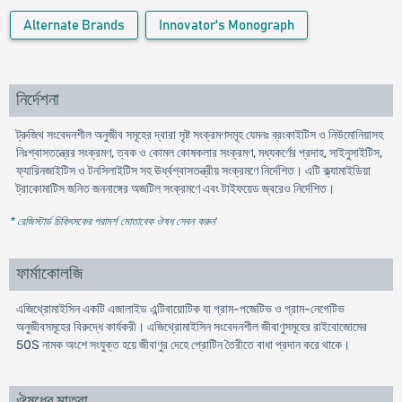
Alternate Brands
Innovator's Monograph
নির্দেশনা
ট্রুজিথ সংবেদনশীল অনুজীব সমূহের দ্বারা সৃষ্ট সংক্রমণসমূহ যেমনঃ ব্রংকাইটিস ও নিউমোনিয়াসহ
নিঃশ্বাসতন্ত্রের সংক্রমণ, ত্বক ও কোমল কোষকলার সংক্রমণ, মধ্যকর্ণের প্রদাহ, সাইনুসাইটিস,
ফ্যারিনজাইটিস ও টনসিলাইটিস সহ ঊর্ধ্বশ্বাসতন্ত্রীয় সংক্রমণে নির্দেশিত। এটি ক্ল্যামাইডিয়া
ট্রাকোমাটিস জনিত জননাঙ্গের অজটিল সংক্রমণে এবং টাইফয়েড জ্বরেও নির্দেশিত।
* রেজিস্টার্ড চিকিৎসকের পরামর্শ মোতাবেক ঔষধ সেবন করুন
'
ফার্মাকোলজি
এজিথ্রোমাইসিন একটি এজালাইড এন্টিবায়োটিক যা গ্রাম-পজেটিভ ও গ্রাম-নেগেটিভ
অনুজীবসমূহের বিরুদ্ধে কার্যকরী। এজিথ্রোমাইসিন সংবেদনশীল জীবাণুসমূহের রাইবোজোমের
50S নামক অংশে সংযুক্ত হয়ে জীবাণুর দেহে প্রোটিন তৈরীতে বাধা প্রদান করে থাকে।
ঔষধের মাত্রা