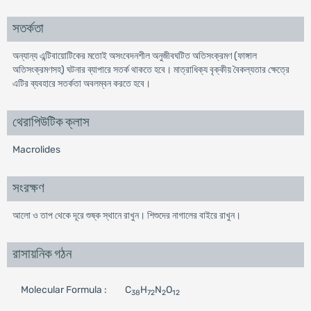
সতর্কতা
অন্যান্য এন্টিবায়োটিকের মতোই অসংবেদনশীল অনুজীবঘটিত অতিসংক্রমণ (ফাঙ্গাল
অতিসংক্রমণসহ) ঘটনার ব্যাপারে সতর্ক থাকতে হবে। মাত্রাধিক্য বৃক্কীয় বৈকল্যতার ক্ষেত্রে
এটির ব্যবহারে সতর্কতা অবলম্বন করতে হবে।
থেরাপিউটিক ক্লাস
Macrolides
সংরক্ষণ
আলো ও তাপ থেকে দূরে শুষ্ক স্থানে রাখুন। শিশুদের নাগালের বাইরে রাখুন।
রাসায়নিক গঠন
Molecular Formula :
C
H
N
O
38
72
2
12