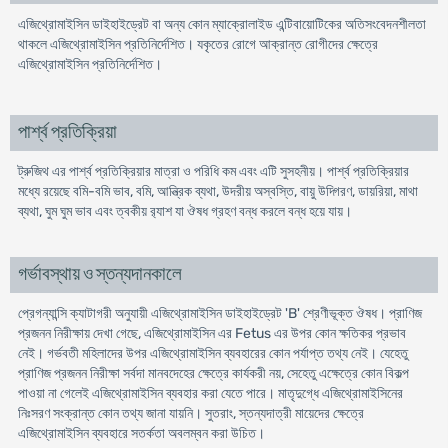
এজিথ্রোমাইসিন ডাইহাইড্রেট বা অন্য কোন ম্যাক্রোলাইড এন্টিবায়োটিকের অতিসংবেদনশীলতা
থাকলে এজিথ্রোমাইসিন প্রতিনির্দেশিত। যকৃতের রোগে আক্রান্ত রোগীদের ক্ষেত্রে
এজিথ্রোমাইসিন প্রতিনির্দেশিত।
পার্শ্ব প্রতিক্রিয়া
ট্রুজিথ এর পার্শ্ব প্রতিক্রিয়ার মাত্রা ও পরিধি কম এবং এটি সুসহনীয়। পার্শ্ব প্রতিক্রিয়ার
মধ্যে রয়েছে বমি-বমি ভাব, বমি, আন্ত্রিক ব্যথা, উদরীয় অস্বস্তি, বায়ু উদ্গিরণ, ডায়রিয়া, মাথা
ব্যথা, ঘুম ঘুম ভাব এবং ত্বকীয় র‌্যাশ যা ঔষধ গ্রহণ বন্ধ করলে বন্ধ হয়ে যায়।
গর্ভাবস্থায় ও স্তন্যদানকালে
প্রেগন্যান্সি ক্যাটাগরী অনুযায়ী এজিথ্রোমাইসিন ডাইহাইড্রেট 'B' শ্রেণীভূক্ত ঔষধ। প্রাণিজ
প্রজনন নিরীক্ষায় দেখা গেছে, এজিথ্রোমাইসিন এর Fetus এর উপর কোন ক্ষতিকর প্রভাব
নেই। গর্ভবতী মহিলাদের উপর এজিথ্রোমাইসিন ব্যবহারের কোন পর্যাপ্ত তথ্য নেই। যেহেতু
প্রাণিজ প্রজনন নিরীক্ষা সর্বদা মানবদেহের ক্ষেত্রে কার্যকরী নয়, সেহেতু এক্ষেত্রে কোন বিকল্প
পাওয়া না গেলেই এজিথ্রোমাইসিন ব্যবহার করা যেতে পারে। মাতৃদুগ্ধে এজিথ্রোমাইসিনের
নিঃসরণ সংক্রান্ত কোন তথ্য জানা যায়নি। সুতরাং, স্তন্যদাত্রী মায়েদের ক্ষেত্রে
এজিথ্রোমাইসিন ব্যবহারে সতর্কতা অবলম্বন করা উচিত।