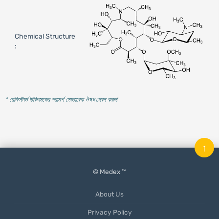
Chemical Structure
:
* রেজিস্টার্ড চিকিৎসকের পরামর্শ মোতাবেক ঔষধ সেবন করুন
'
↑
© Medex ™
About Us
Privacy Policy